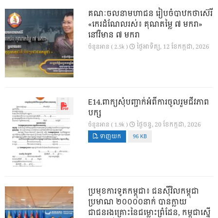
គណៈចលនាមហាជន រៀបចំបាឋកថាស៊េរី
«កេរដំណែលរស់៖ គុណតម្លៃ ៧ មករា»
នៅវិមាន ៧ មករា
ថ្ងៃ​អាទិត្យ, 12 ខែ​កក្កដា, 2026
ចំនួនអាន ( 2.5k )
E14.ពាក្យសុំបញ្ជាក់អំពីការចូលរួមជីវភាព
បក្ស
ថ្ងៃ​ចន្ទ, 20 ខែ​កក្កដា, 2026
ចំនួនអាន ( 1.9k )
ទាញយក
96 KB
ប្រមុខការទូតកម្ពុជា៖ ជនស៊ីវិលកម្ពុជា
ប្រមាណ ២០០០០នាក់ បានក្លាយ
ជាជនរងគ្រោះនៃជម្លោះព្រំដែន, កម្ពុជាស្នើ