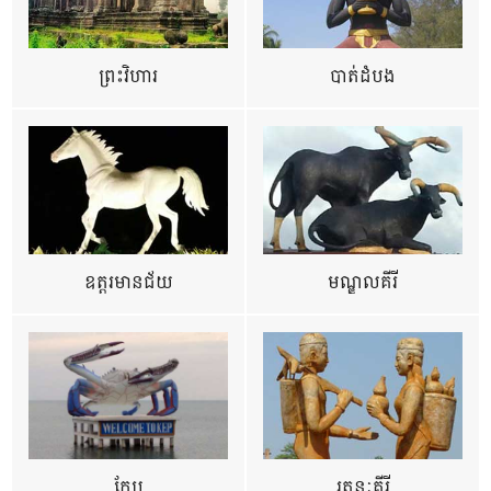
ព្រះវិហារ
បាត់ដំបង
ឧត្ដរមានជ័យ
មណ្ឌលគីរី
កែប
រតនៈគីរី