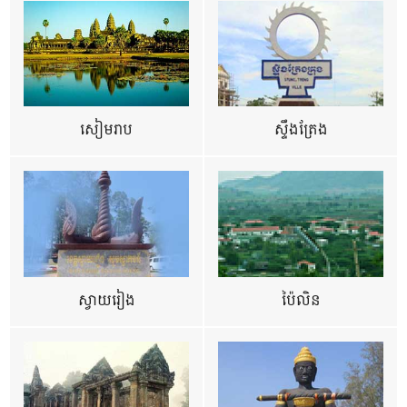
សៀមរាប
ស្ទឹងត្រែង
ស្វាយរៀង
ប៉ៃលិន