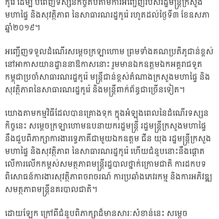
កូរ៉េ ដើម្បី​ បំពេញទស្សនកិច្ចតបតាមការអញ្ជើញរបស់រដ្ឋមន្រ្តីក្រសួង
មហាផ្ទៃ និងសុវត្ថិភាព នៃសាធារណរដ្ឋកូរ៉េ រហូតដល់ថ្ងៃទី៣ ខែឧសភា
ឆ្នាំ២០១៩។
អញ្ជើញទទួលដំណើរសម្ដេចក្រឡាហោម ព្រមទាំងគណប្រតិភូជាន់ខ្ពស់
នៅអាកាស​យានដ្ឋាននាឱកាសនោះ រួមមានឯកឧត្តមឯកអគ្គរាជ
ទូត
កម្ពុជាប្រចាំសាធារណរដ្ឋកូរ៉េ មន្រ្តីជាន់ខ្ពស់តំណាងក្រសួងមហាផ្ទៃ និង
សុវត្ថិភាពនៃសាធារណរដ្ឋកូរ៉េ និងមន្រ្តីពាក់ព័ន្ធជាច្រើនទៀត។
យោងតាមកម្មវិធីដែលបានគ្រោងទុក ក្នុងអំឡុងពេលនៃដំណើរទស្សន
កិច្ចនេះ សម្ដេចក្រឡាហោមឧបនាយករដ្ឋមន្រ្តី រដ្ឋមន្រ្តីក្រសួងមហាផ្ទៃ
នឹងជួបពិភាក្សាការងារទ្វេភាគីជាមួយឯកឧត្តម ជីន យុង រដ្ឋមន្រ្តីក្រសួង
មហាផ្ទៃ និងសុវត្ថិភាព នៃសាធារណរដ្ឋកូរ៉េ ហើយជំនួបនោះនឹងផ្ដោត
លើការលើកកម្ពស់​សមត្ថភាពមន្រ្តីរដ្ឋបាលថ្នាក់ក្រោមជាតិ ការដកបទ
ពិសោធន៍ការងារសុវត្ថិភាពចរាចរណ៍ ការប្រឆាំងភេវរកម្ម និងការអភិវឌ្ឍ
សមត្ថភាពមន្រ្តីនគរបាលជាតិ។
ដោយឡែក ក្រៅពីជំនួបពិភាក្សាដ៏មានសារៈសំខាន់នេះ សម្ដេច