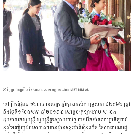
POSTED
ថ្ងៃ​ព្រហស្បតិ៍, 2 ខែ​ឧសភា, 2019
អត្ថបទដោយ
MET KIM AU
ON
នៅព្រឹកថ្ងៃពុធ ១២រោច ខែចេត្រ ឆ្នាំកុរ ឯកស័ក ពុទ្ធសករាជ២៥៦២ ត្រូវ
នឹងថ្ងៃទី១ ខែឧសភា​ ឆ្នាំ២០១៩នេះសម្ដេចក្រឡាហោម ស ខេង
ឧបនាយករដ្ឋមន្រ្តី រដ្ឋមន្រ្តីក្រសួងមហាផ្ទៃ បានដឹកនាំគណៈប្រតិភូជាន់
ខ្ពស់អញ្ជេីញដល់អាកាសយានដ្ឋានអន្តរជាតិអុីនឈ័ន នៃសាធារណរដ្ឋ