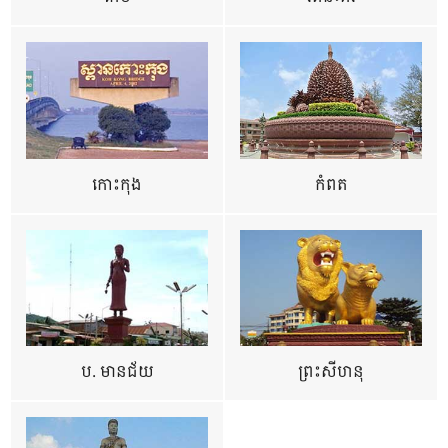
កោះកុង
កំពត
ប. មានជ័យ
ព្រះសីហនុ