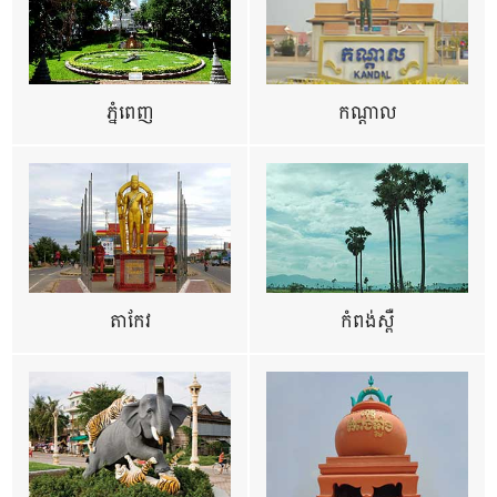
ភ្នំពេញ
កណ្តាល
តាកែវ
កំពង់ស្ពឺ