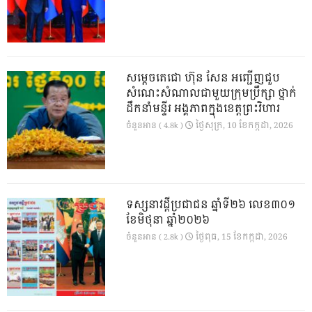
សម្តេចតេជោ ហ៊ុន សែន អញ្ជើញជួប
សំណេះសំណាលជាមួយក្រុមប្រឹក្សា ថ្នាក់
ដឹកនាំមន្ទីរ អង្គភាពក្នុងខេត្តព្រះវិហារ
ថ្ងៃ​សុក្រ, 10 ខែ​កក្កដា, 2026
ចំនួនអាន ( 4.8k )
ទស្សនាវដ្ដីប្រជាជន ឆ្នាំទី២៦ លេខ៣០១
ខែមិថុនា ឆ្នាំ២០២៦
ថ្ងៃ​ពុធ, 15 ខែ​កក្កដា, 2026
ចំនួនអាន ( 2.8k )