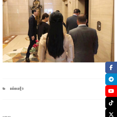
CATEGORIES
ពត៌មានថ្មីៗ
ការ​