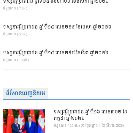
ទស្សវដ្តីប្រជាជន ឆ្នាំទី២៥ លេខ៣០០ ខែឧសភា ឆ្នាំ២០២៦
ចំនួនអាន ( 7.4k )
ទស្សនាវដ្ដីប្រជាជន ឆ្នាំទី២៥ លេខ២៩៩ ខែមេសា ឆ្នាំ២០២៦
ចំនួនអាន ( 5.7k )
ទស្សនាវដ្ដីប្រជាជន ឆ្នាំទី២៥ លេខ២៩៨ ខែមីនា ឆ្នាំ២០២៦
ចំនួនអាន ( 10.4k )
ព័ត៌មានពេញនិយម
ទស្សវដ្តីប្រជាជន ឆ្នាំទី២៦ លេខ៣០២ ខែ
កក្កដា ឆ្នាំ២០២៦
ថ្ងៃ​អង្គារ, 4 ខែ​សីហា, 2026
ចំនួនអាន ( 20.4k )