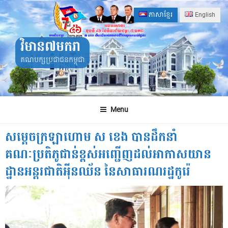
Skip
ភាសាខ្មែរ
English
to
content
វិមាន៧មករា
គណបក្សប្រជាជនកម្ពុជា
Menu
សម្ដេចក្រឡាហោម ស ខេង បានដឹកនាំ
គណៈប្រតិភូជាន់ខ្ពស់អញ្ជេីញដល់អាកាសយាន
ដ្ឋានអន្តរជាតិអុីនឈ័ន នៃសាធារណរដ្ឋកូរ៉េ