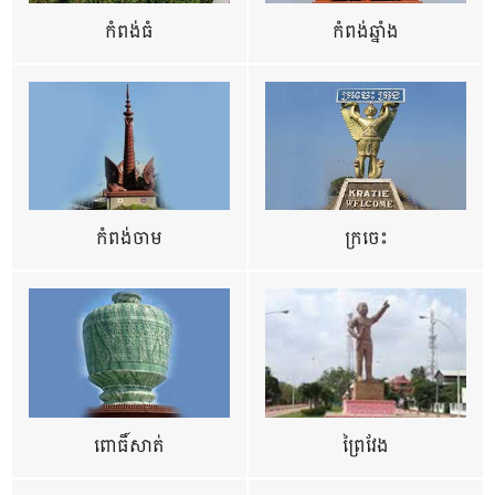
កំពង់ធំ
កំពង់ឆ្នាំង
កំពង់ចាម
ក្រចេះ
ពោធិ៍សាត់
ព្រៃវែង