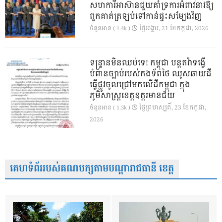
សហការីអាស៊ានជួយគាំទ្រការអំពាវនាវឱ្យ
ពួកគាត់ត្រឡប់ទៅកាន់ផ្ទះសម្បែងវិញ
ថ្ងៃ​អង្គារ, 21 ខែ​កក្កដា, 2026
ចំនួនអាន ( 1.4k )
ទន្ទ្រានមិនឈប់ទេ! កម្ពុជា បន្តតវ៉ាទង្វើ
បំពានច្បាប់របស់កងទ័ពថៃ ឈូសឆាយដី
ធ្វើផ្លូវចូលជ្រៅមកលើដីកម្ពុជា ក្នុង
ភូមិសាស្ត្រខេត្តឧត្តរមានជ័យ
ថ្ងៃ​ព្រហស្បតិ៍, 23 ខែ​កក្កដា,
ចំនួនអាន ( 1.3k )
2026
គេហទំព័ររបស់គណបក្សតាមបណ្តារាជធានី ខេត្ត