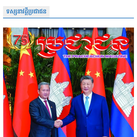
ទស្សនាវដ្តីប្រជាជន