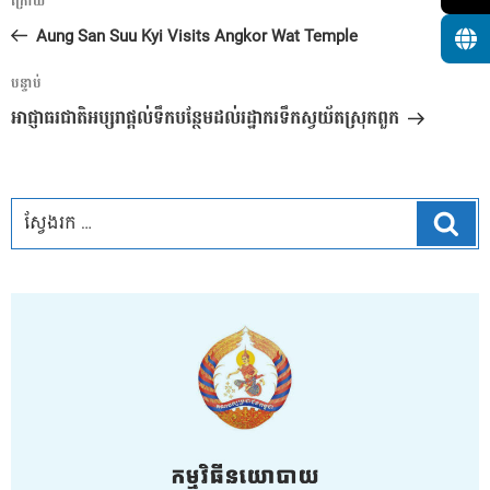
អត្ថបទ
ក្រោយ
នាំទិស​
មុន
Aung San Suu Kyi Visits Angkor Wat Temple
ប្រកាស
អត្ថបទ
បន្ទាប់
បន្ទាប់
អាជ្ញាធរជាតិអប្សរាផ្តល់ទឹកបន្ថែមដល់រដ្ឋាករទឹកស្វយ័តស្រុកពួក
ស្វែ