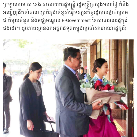
ក្រឡាហោម ស ខេង ឧបនាយករដ្ឋមន្រ្តី រដ្ឋមន្រ្តីក្រសួងមហាផ្ទៃ ក៏នឹង
អញ្ជើញដឹកនាំគណៈប្រតិភូជាន់ខ្ពស់ធ្វើទស្សនកិច្ចរដ្ឋបាលថ្នាក់ក្រោម
ជាតិមួយចំនួន និងមជ្ឈមណ្ឌល E-Government នៃសាធារណរដ្ឋកូរ៉េ
ផងដែរ៕​ (រូបភាពស្ថានឯកអគ្គរាជទូតកម្ពុជាប្រចាំសាធារណរដ្ឋកូរ៉េ)