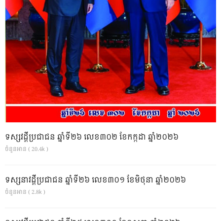
ទស្សវដ្តីប្រជាជន ឆ្នាំទី២៦ លេខ៣០២ ខែកក្កដា ឆ្នាំ២០២៦
ចំនួនអាន ( 20.4k )
ទស្សនាវដ្ដីប្រជាជន ឆ្នាំទី២៦ លេខ៣០១ ខែមិថុនា ឆ្នាំ២០២៦
ចំនួនអាន ( 2.8k )