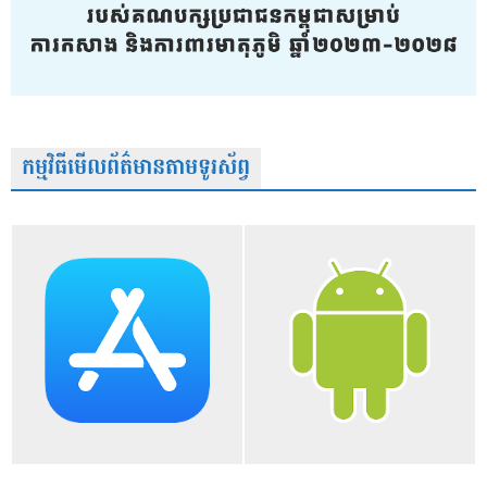
កម្មវិធីមើលព័ត៌មានតាមទូរស័ព្វ