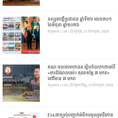
ទស្សនាវដ្ដីប្រជាជន ឆ្នាំទី២៦ លេខ៣០១
ខែមិថុនា ឆ្នាំ២០២៦
ថ្ងៃ​ពុធ, 15 ខែ​កក្កដា, 2026
ចំនួនអាន ( 2.9k )
គណៈចលនាមហាជន រៀបចំបាឋកថាស៊េរី
«កេរដំណែលរស់៖ គុណតម្លៃ ៧ មករា»
នៅវិមាន ៧ មករា
ថ្ងៃ​អាទិត្យ, 12 ខែ​កក្កដា, 2026
ចំនួនអាន ( 2.6k )
E14.ពាក្យសុំបញ្ជាក់អំពីការចូលរួមជីវភាព