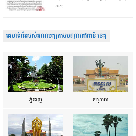
2026
គេហទំព័ររបស់គណបក្សតាមបណ្តារាជធានី ខេត្ត
ភ្នំពេញ
កណ្តាល