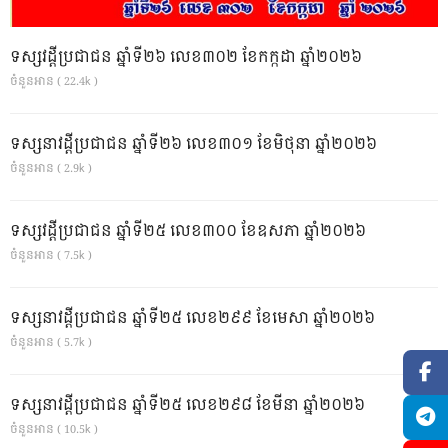
ទស្សវដ្តីប្រជាជន ឆ្នាំទី២៦ លេខ៣០២ ខែកក្កដា ឆ្នាំ២០២៦
ចំនួនអាន ( 22.4k )
ទស្សនាវដ្ដីប្រជាជន ឆ្នាំទី២៦ លេខ៣០១ ខែមិថុនា ឆ្នាំ២០២៦
ចំនួនអាន ( 2.9k )
ទស្សវដ្តីប្រជាជន ឆ្នាំទី២៥ លេខ៣០០ ខែឧសភា ឆ្នាំ២០២៦
ចំនួនអាន ( 7.5k )
ទស្សនាវដ្ដីប្រជាជន ឆ្នាំទី២៥ លេខ២៩៩ ខែមេសា ឆ្នាំ២០២៦
ចំនួនអាន ( 5.7k )
ទស្សនាវដ្ដីប្រជាជន ឆ្នាំទី២៥ លេខ២៩៨ ខែមីនា ឆ្នាំ២០២៦
ចំនួនអាន ( 10.5k )