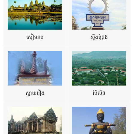
សៀមរាប
ស្ទឹងត្រែង
ស្វាយរៀង
ប៉ៃលិន