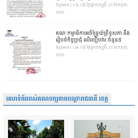
ថ្ងៃ​ព្រហស្បតិ៍, 23 ខែ​កក្កដា,
ចំនួនអាន ( 1.5k )
2026
គណៈកម្មាធិការអចិន្ត្រៃយ៍ព្រឹទ្ធសភា នឹង
រៀបចំកិច្ចប្រជុំ លើរបៀបវារៈចំនួន៥
ថ្ងៃ​ព្រហស្បតិ៍, 23 ខែ​កក្កដា,
ចំនួនអាន ( 1.4k )
2026
គេហទំព័ររបស់គណបក្សតាមបណ្តារាជធានី ខេត្ត