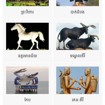
ព្រះវិហារ
បាត់ដំបង
ឧត្ដរមានជ័យ
មណ្ឌលគីរី
កែប
រតនៈគីរី