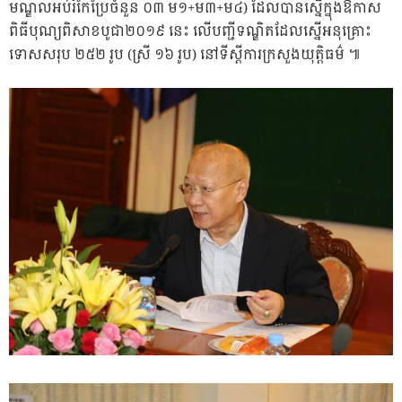
មណ្ឌលអប់រំកែប្រែចំនួន ០៣ ម១+ម៣+ម៤) ដែលបានស្នើក្នុងឱកាស
ពិធីបុណ្យពិសាខបូជា២០១៩ នេះ លើបញ្ជីទណ្ឌិតដែលស្នើអនុគ្រោះ
ទោសសរុប ២៥២ រូប (ស្រី ១៦ រូប) នៅទីស្តីការក្រសួងយុត្តិធម៌ ៕