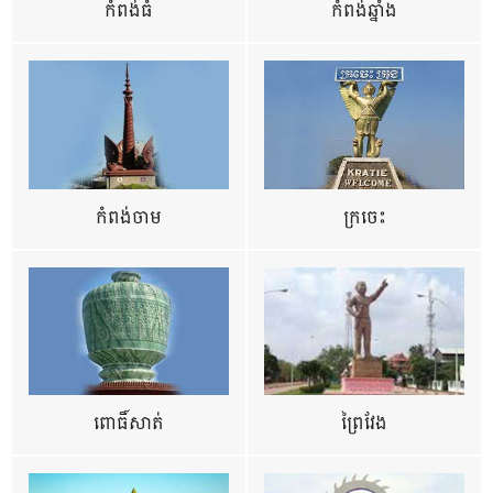
កំពង់ធំ
កំពង់ឆ្នាំង
កំពង់ចាម
ក្រចេះ
ពោធិ៍សាត់
ព្រៃវែង