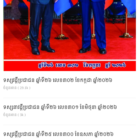
ទស្សវដ្តីប្រជាជន ឆ្នាំទី២៦ លេខ៣០២ ខែកក្កដា ឆ្នាំ២០២៦
ចំនួនអាន ( 29.1k )
ទស្សនាវដ្ដីប្រជាជន ឆ្នាំទី២៦ លេខ៣០១ ខែមិថុនា ឆ្នាំ២០២៦
ចំនួនអាន ( 3k )
ទស្សវដ្តីប្រជាជន ឆ្នាំទី២៥ លេខ៣០០ ខែឧសភា ឆ្នាំ២០២៦