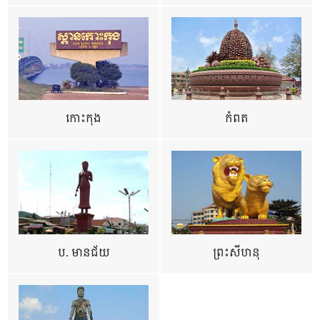
កោះកុង
កំពត
ប. មានជ័យ
ព្រះសីហនុ