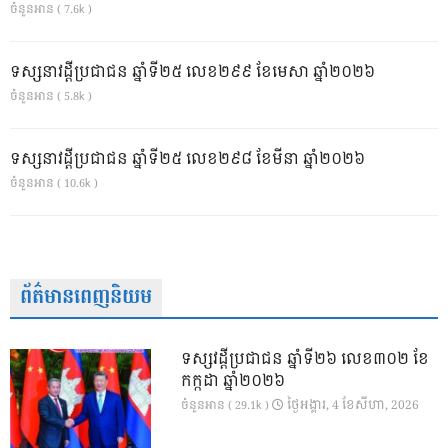
ចំនួនអាន ( 7.6k )
ទស្សនាវដ្ដីប្រជាជន ឆ្នាំទី២៥ លេខ២៩៩ ខែមេសា ឆ្នាំ២០២៦
ចំនួនអាន ( 5.8k )
ទស្សនាវដ្ដីប្រជាជន ឆ្នាំទី២៥ លេខ២៩៨ ខែមីនា ឆ្នាំ២០២៦
ចំនួនអាន ( 10.6k )
ព័ត៌មានពេញនិយម
ទស្សវដ្តីប្រជាជន ឆ្នាំទី២៦ លេខ៣០២ ខែ
កក្កដា ឆ្នាំ២០២៦
ថ្ងៃ​អង្គារ, 4 ខែ​សីហា, 2026
ចំនួនអាន ( 29.1k )