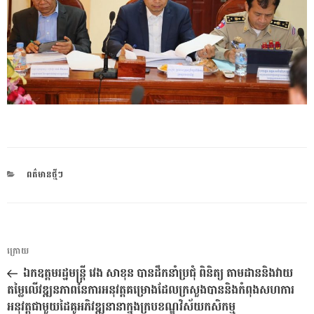
CATEGORIES
ពត៌មានថ្មីៗ
ការ​
អត្ថបទ
ក្រោយ
នាំទិស​
មុន
ឯកឧត្តមរដ្ឋមន្រ្តី វេង សាខុន បានដឹកនាំប្រជុំ ពិនិត្យ តាមដាននិងវាយ
ប្រកាស
តម្លៃលើវឌ្ឍនភាពនៃការអនុវត្តគម្រោងដែលក្រសួងបាននិងកំពុងសហការ
អនុវត្តជាមួយដៃគូអភិវឌ្ឍនានាក្នុងក្របខណ្ឌវិស័យកសិកម្ម