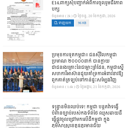
E14.ពាក្យសុំបញ្ជាក់អំពីការចូលរួមជីវភាព
បក្ស
ថ្ងៃ​ចន្ទ, 20 ខែ​កក្កដា, 2026
ចំនួនអាន ( 2k )
ទាញយក
96 KB
ប្រមុខការទូតកម្ពុជា៖ ជនស៊ីវិលកម្ពុជា
ប្រមាណ ២០០០០នាក់ បានក្លាយ
ជាជនរងគ្រោះនៃជម្លោះព្រំដែន, កម្ពុជាស្នើ
សហការីអាស៊ានជួយគាំទ្រការអំពាវនាវឱ្យ
ពួកគាត់ត្រឡប់ទៅកាន់ផ្ទះសម្បែងវិញ
ថ្ងៃ​អង្គារ, 21 ខែ​កក្កដា, 2026
ចំនួនអាន ( 1.6k )
ទន្ទ្រានមិនឈប់ទេ! កម្ពុជា បន្តតវ៉ាទង្វើ
បំពានច្បាប់របស់កងទ័ពថៃ ឈូសឆាយដី
ធ្វើផ្លូវចូលជ្រៅមកលើដីកម្ពុជា ក្នុង
ភូមិសាស្ត្រខេត្តឧត្តរមានជ័យ