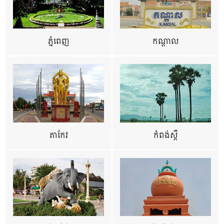
ភ្នំពេញ
កណ្តាល
តាកែវ
កំពង់ស្ពឺ