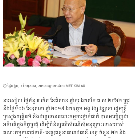
POSTED
ថ្ងៃ​អង្គារ, 7 ខែ​ឧសភា, 2019
អត្ថបទដោយ
MET KIM AU
ON
នារសៀល ថ្ងៃច័ន្ទ ៣កើត ខែពិសាខ ឆ្នាំកុរ ឯកស័ក ព.ស.២៥៦២ ត្រូវ
នឹងថ្ងៃទី០៦ ខែឧសភា ឆ្នាំ២០១៩ ឯកឧត្តម អង្គ វង្ស វឌ្ឍានា រដ្ឋមន្ត្រី
ក្រសួងយុត្តិធម៌ និងជាប្រធានគណៈកម្មការថ្នាក់ជាតិ បានអញ្ជើញជា
អធិបតីក្នុងកិច្ចប្រជុំ ដើម្បីពិនិត្យលើសំណើសុំអនុគ្រោះទោសរបស់
គណៈកម្មការរាជធានី~ខេត្ត(ពន្ធនាគាររាជធានី-ខេត្ត ចំនួន ២២ និង