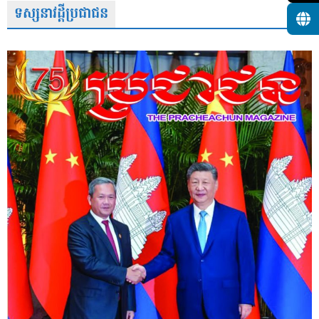
ទស្សនាវដ្តីប្រជាជន