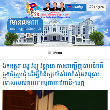
Skip
ភាសាខ្មែរ
English
to
content
វិមាន៧មករា
គណបក្សប្រជាជនកម្ពុជា
Menu
ឯកឧត្តម អង្គ វង្ស វឌ្ឍានា បានអញ្ជើញជាអធិបតី
ក្នុងកិច្ចប្រជុំ ដើម្បីពិនិត្យលើសំណើសុំអនុគ្រោះ
ទោសរបស់គណៈកម្មការរាជធានី~ខេត្ត