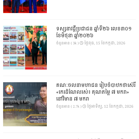
ទស្សនាវដ្ដីប្រជាជន ឆ្នាំទី២៦ លេខ៣០១
ខែមិថុនា ឆ្នាំ២០២៦
ថ្ងៃ​ពុធ, 15 ខែ​កក្កដា, 2026
ចំនួនអាន ( 3k )
គណៈចលនាមហាជន រៀបចំបាឋកថាស៊េរី
«កេរដំណែលរស់៖ គុណតម្លៃ ៧ មករា»
នៅវិមាន ៧ មករា
ថ្ងៃ​អាទិត្យ, 12 ខែ​កក្កដា, 2026
ចំនួនអាន ( 2.7k )