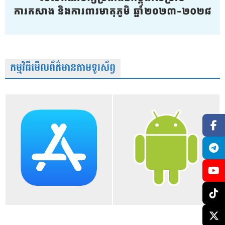
កម្មវិធីមើលព័ត៌មានតាមទូរស័ព្វ