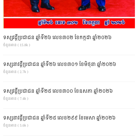
ទស្សវដ្តីប្រជាជន ឆ្នាំទី២៦ លេខ៣០២ ខែកក្កដា ឆ្នាំ២០២៦
ចំនួនអាន ( 15.8k )
ទស្សនាវដ្ដីប្រជាជន ឆ្នាំទី២៦ លេខ៣០១ ខែមិថុនា ឆ្នាំ២០២៦
ចំនួនអាន ( 2.7k )
ទស្សវដ្តីប្រជាជន ឆ្នាំទី២៥ លេខ៣០០ ខែឧសភា ឆ្នាំ២០២៦
ចំនួនអាន ( 7.4k )
ទស្សនាវដ្ដីប្រជាជន ឆ្នាំទី២៥ លេខ២៩៩ ខែមេសា ឆ្នាំ២០២៦
ចំនួនអាន ( 5.6k )