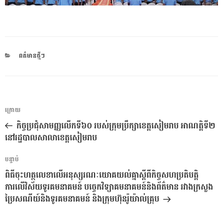
CATEGORIES
ពត៌មានថ្មីៗ
ការ​
អត្ថបទ
ក្រោយ
នាំទិស​
មុន
កិច្ចប្រជុំសាមញ្ញលើកទី៦០ របស់ក្រុមប្រឹក្សាខេត្តសៀមរាប អាណត្តិទី២
ប្រកាស
នៅរដ្ឋបាលសាលាខេត្តសៀមរាប
អត្ថបទ
បន្ទាប់
បន្ទាប់
ពិធីចុះហត្ថលេខាលើអនុស្សរណៈយោគយល់គ្នាស្តីពីកិច្ចសហប្រតិបត្តិ
ការលើវិស័យទូរគមនាគមន៍ បច្ចេកវិទ្យាគមនាគមន៍និងព័ត៌មាន រវាងក្រសួង
ប្រៃសណីយ៍និងទូរគមនាគមន៍ និងក្រុមហ៊ុនរ៉ូយ៉ាល់គ្រុប