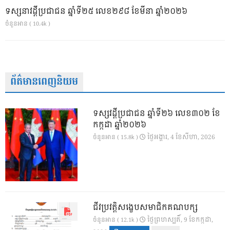
ទស្សនាវដ្ដីប្រជាជន ឆ្នាំទី២៥ លេខ២៩៨ ខែមីនា ឆ្នាំ២០២៦
ចំនួនអាន ( 10.4k )
ព័ត៌មានពេញនិយម
ទស្សវដ្តីប្រជាជន ឆ្នាំទី២៦ លេខ៣០២ ខែ
កក្កដា ឆ្នាំ២០២៦
ថ្ងៃ​អង្គារ, 4 ខែ​សីហា, 2026
ចំនួនអាន ( 15.8k )
ជីវប្រវត្តិសង្ខេបសមាជិកគណបក្ស
ថ្ងៃ​ព្រហស្បតិ៍, 9 ខែ​កក្កដា,
ចំនួនអាន ( 12.1k )