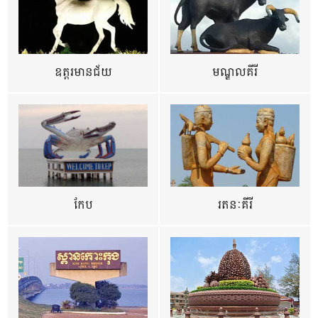
ឧត្ដរមានជ័យ
មណ្ឌលគីរី
កែប
រតនៈគីរី