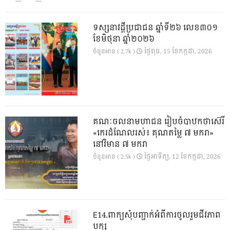
ទស្សនាវដ្ដីប្រជាជន ឆ្នាំទី២៦ លេខ៣០១
ខែមិថុនា ឆ្នាំ២០២៦
ថ្ងៃ​ពុធ, 15 ខែ​កក្កដា, 2026
ចំនួនអាន ( 2.7k )
គណៈចលនាមហាជន រៀបចំបាឋកថាស៊េរី
«កេរដំណែលរស់៖ គុណតម្លៃ ៧ មករា»
នៅវិមាន ៧ មករា
ថ្ងៃ​អាទិត្យ, 12 ខែ​កក្កដា, 2026
ចំនួនអាន ( 2.5k )
E14.ពាក្យសុំបញ្ជាក់អំពីការចូលរួមជីវភាព
បក្ស