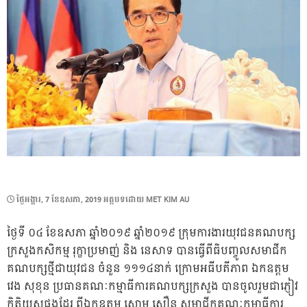
POSTED
ថ្ងៃ​អង្គារ, 7 ខែ​ឧសភា, 2019
អត្ថបទដោយ
MET KIM AU
ON
ថ្ងៃទី ០៤ ខែឧសភា ឆ្នាំ២០១៩ ឆ្នាំ២០១៩ ក្រុមការងារយុវជនគណបក្ស
ក្រសួងកសិកម្ម រុក្ខាប្រមាញ់ និង នេសាទ បានធើ្វពីធិបញ្ចូលសមាជីក
គណបក្សថ្មីជាយុវជន ចំនួន ១១១៤នាក់ ក្រោមអធីបតីភាព ឯកឧត្តម
វេង សុខុន ប្រធានគណៈកម្មាធីការគណបក្សក្រសួង បានចូលរួមជាភ្ញៀវ
កិត្តិយសផងដែរ ពីឯកឧត្តម សោម សឿន សមាជីកគណៈកម្មាធីការ