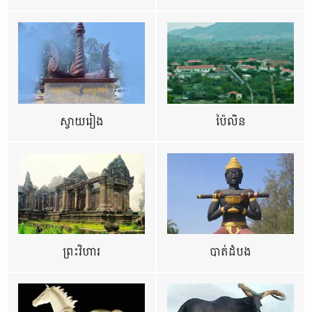
ស្វាយរៀង
ប៉ៃលិន
ព្រះវិហារ
បាត់ដំបង