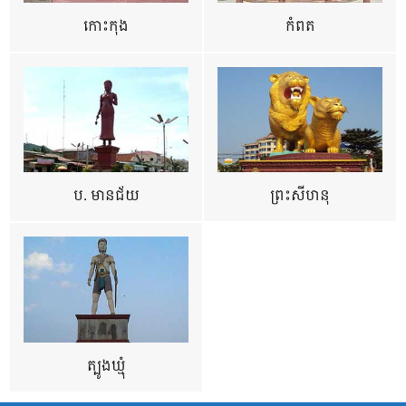
កោះកុង
កំពត
ប. មានជ័យ
ព្រះសីហនុ
ត្បូងឃ្មុំ