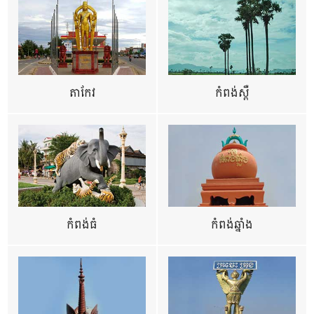
តាកែវ
កំពង់ស្ពឺ
កំពង់ធំ
កំពង់ឆ្នាំង