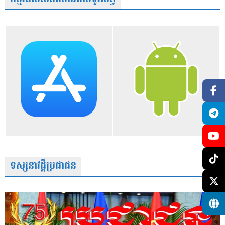
ទស្សនាវដ្តីប្រជាជន