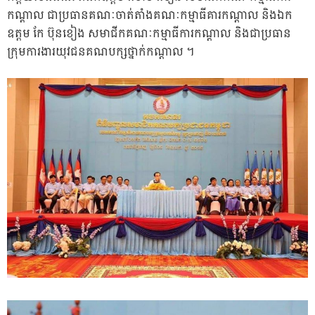
កណ្តាល ជាប្រធានគណៈចាត់តាំងគណៈកម្មាធីគារកណ្តាល និងឯក
ឧត្តម កែ ប៊ុនខៀង សមាជីកគណៈកម្មាធីការកណ្តាល និងជាប្រធាន
ក្រុមការងារយុវជនគណបក្សថ្នាក់កណ្តាល ។