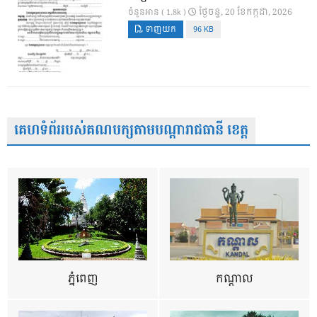
ថ្ងៃ​ចន្ទ, 20 ខែ​កក្កដា, 2026
ចំនួនអាន ( 1.8k )
ទាញយក
96 KB
គេហទំព័ររបស់គណបក្សតាមបណ្តារាជធានី ខេត្ត
ភ្នំពេញ
កណ្តាល