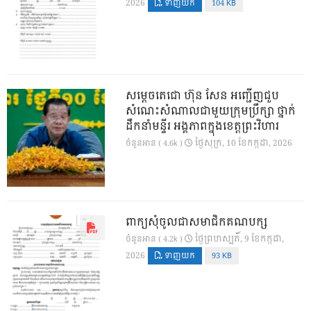
2026
ទាញយក
104 KB
សម្តេចតេជោ ហ៊ុន សែន អញ្ជើញជួប
សំណេះសំណាលជាមួយក្រុមប្រឹក្សា ថ្នាក់
ដឹកនាំមន្ទីរ អង្គភាពក្នុងខេត្តព្រះវិហារ
ថ្ងៃ​សុក្រ, 10 ខែ​កក្កដា, 2026
ចំនួនអាន ( 4.6k )
ពាក្យសុំចូលជាសមាជិកគណបក្ស
ថ្ងៃ​ព្រហស្បតិ៍, 9 ខែ​កក្កដា,
ចំនួនអាន ( 4.2k )
2026
ទាញយក
93 KB