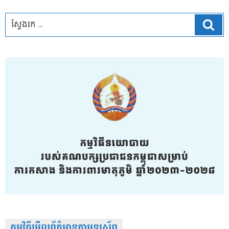
ស្វែ
កម្មវិធីមើលព័ត៌មានតាមទូរស័ព្វ