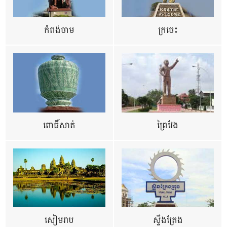
កំពង់ចាម
ក្រចេះ
ពោធិ៍សាត់
ព្រៃវែង
សៀមរាប
ស្ទឹងត្រែង