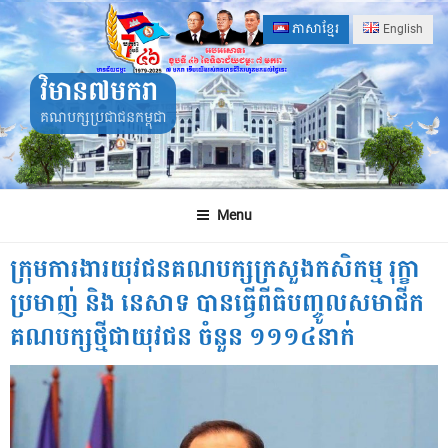
Skip
ភាសាខ្មែរ
English
to
content
វិមាន៧មករា
គណបក្សប្រជាជនកម្ពុជា
Menu
ក្រុមការងារយុវជនគណបក្សក្រសួងកសិកម្ម រុក្ខា
ប្រមាញ់ និង នេសាទ បានធើ្វពីធិបញ្ចូលសមាជីក
គណបក្សថ្មីជាយុវជន ចំនួន ១១១៤នាក់