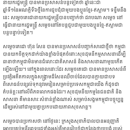
នាយករដ្ឋមន្ត្រី បានមានប្រសាសន៍បន្តទៀតថា ឆ្នាំនេះជា
ឆ្នាំទី១នៃអណត្តិទី៦ថ្មីនៃការជួបជុំជាមួយបងប្អូនខ្មែរ-ឥស្លាម។ ទន្ទឹមនឹង
នេះ សម្តេចតេជោនាយករដ្ឋមន្ត្រីបានបញ្ជាក់ថា ដរាបណា សម្តេច នៅ
ធ្វើជានាយករដ្ឋមន្ត្រី សម្តេចនៅតែបន្តជួបជាមួយបងប្អូនខ្មែ-ឥស្លាមជា
បន្តបន្ទាប់ទៀត។
សម្តេចតេជោ ហ៊ុន សែន បានមានប្រសាសន៍បញ្ជាក់សារជាថ្មីថា កម្ពុជា
បានយកចិត្តទុកដាក់យ៉ាងខ្លាំងបំផុតចំពោះសុខដុមនីកម្មសាសនាដើម្បី
ធានាថាកម្ពុជាមិនមានជំលោះជាតិសាសន៍ និងសាសនាណាមួយកើត
ឡើងឡើយ។ នៅក្នុងពេលនោះដែរ សម្តេចតេជោ បានមានប្រសាសន៍ពី
ប្រវត្តិអតីតកាលក្នុងសង្គ្រាមដ៏សែនឈឺចាប់ដែលបានក្លាយជាបទ
ពិសោធន៍បន្សល់ទុកនូវមេរៀនសម្រាប់ប្រទេសកម្ពុជាយើង ក៏ដូចជា
តំបន់ខ្លះនៅលើពិភពលោកផងដែរ។ សុខដុមនីយកម្មនៃជនជាតិ និង
សាសនា គឺមានសារៈសំខាន់ខ្លាំងណាស់ សម្រាប់សង្គមកម្ពុជាបច្ចុប្បន្ន
ដើម្បរស់នៅជាមួយគ្នាប្រកបដោយភាពសុខសាន្ត។
សម្តេចបានប្រកាសថា នៅថ្ងៃនេះ ក្រសួងសុខាភិបាលបានអនុញាតិ
អោយគ្រប់មន្ទីរពេទ្យរដ្ឋទាំងអស់គឺមានរៀបចំជាកន្លែងថ្វាយបង្គុំ របស់