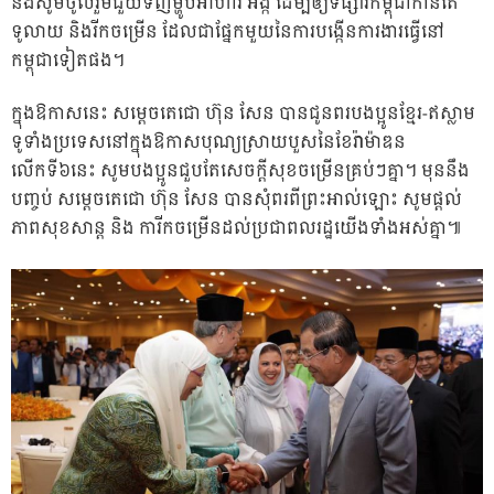
និងសូមចូលរួមជួយទិញម្ហូបអាហារ អង្ក ដើម្បីឲ្យទីផ្សារកម្ពុជាកាន់តែ
ទូលាយ និងរីកចម្រើន ដែលជាផ្នែកមួយនៃការបង្កើនការងារធ្វើនៅ
កម្ពុជាទៀតផង។
ក្នុងឱកាសនេះ សម្តេចតេជោ ហ៊ុន សែន បានជូនពរបងប្អូនខ្មែរ-ឥស្លាម
ទូទាំងប្រទេសនៅក្នុងឱកាសបុណ្យស្រាយបួសនៃខែរ៉ាម៉ាឌន
លើកទី៦នេះ សូមបងប្អូនជួបតែសេចក្តីសុខចម្រើនគ្រប់ៗគ្នា។ មុននឹង
បញ្ចប់ សម្តេចតេជោ ហ៊ុន សែន បានសុំពរពីព្រះអាល់ឡោះ សូមផ្តល់
ភាពសុខសាន្ត និង ការីកចម្រើនដល់ប្រជាពលរដ្ឋយើងទាំងអស់គ្នា៕