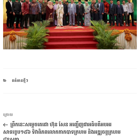
CATEGORIES
ពត៌មានថ្មីៗ
ការ​
អត្ថបទ
ក្រោយ
នាំទិស​
មុន
ព្រឹកនេះសម្ដេចតេជោ ហ៊ុន សែន អញ្ជើញជាអធិបតីអបអរ
ប្រកាស
សាទរខួប១៥៦ ទិវាពិភពលោកកាកបាទក្រហម និងអឌ្ឍចន្ទក្រហម
៨ឧសភា