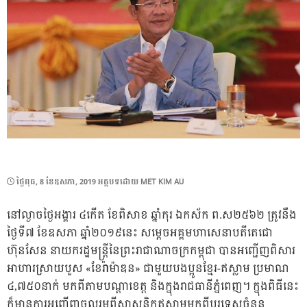
POSTED
ថ្ងៃ​ពុធ, 8 ខែ​ឧសភា, 2019
អត្ថបទដោយ
MET KIM AU
ON
នៅល្ងាចថ្ងៃអង្គារ ៤កើត ខែពិសាខ ឆ្នាំកុរ ឯកស័ក ព.ស២៥៦២ ត្រូវនឹង
ថ្ងៃទី៧ ខែឧសភា ឆ្នាំ២០១៩នេះ សម្តេចអគ្គមហាសេនាបតីតេជោ
ហ៊ុនសែន នាយករដ្ឋមន្ត្រីនៃព្រះរាជាណាចក្រកម្ពុជា បានអញ្ជើញពិសារ
អាហារស្រាយបួស «ខែរ៉ាម៉ាឌន» ជាមួយបងប្អូនខ្មែរ-ឥស្លាម ប្រមាណ
៤,៧៥០នាក់ មកពីតាមបណ្តាខេត្ត និងក្នុងរាជធានីភ្នំពេញ។ ក្នុងពិធីនេះ
ក៏មានការអញ្ជើញចូលរួមពីសាសនិកឥស្លាមមកពីបរទេសចំនួន