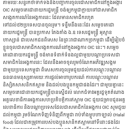
តាមរយៈសន្ទរកថាទាក់ទងនឹងបញ្ហាការចូលរជាសមាជិកនៅក្នុងអង្ការ
OIC សម្តេចតេជោនាយករដ្ឋមន្ត្រី ចង់ឲ្យកម្ពុជាក្លាយទៅជាសមាជិក
សង្កេតការណ៍នៃអង្គការនេះ ដែលមានសមាជិករហូត
ទៅដល់៥២ប្រទេសបានចូលរួម។ ទន្ទឹមនឹងនេះដែរ សម្តេចតេជោ
នាយករដ្ឋមន្ត្រី បានប្រកាស តែងតាំង ឯ.ឧ ទេសរដ្ឋមន្ត្រី អូស្មាន
ហាស្សាន់ ជាបេសកជនពិសេស នៃព្រះរាជាណាកច្រកម្ពុជា ដើម្បីរៀបចំ
ខ្លួនចូលជាសមាជិកសង្កេតការណ៍នៅក្នុងអង្គការ OIC នេះ។ សម្តេច
តេជោនាយករដ្ឋមន្ត្រី ចង់មានទំនាក់ទំនងល្អជាមួយបណ្តាប្រទេសជា
សមាជិកនៃអង្គការនេះ ដែលនឹងអាចចូលរួមចំណែកអភិវឌ្ឍសង្គម
ជាមួយប្រទេសកម្ពុជា ពិសេសការចូលរួមជួយដល់ការបណ្តុះបណ្តាល
ធនធានមនុស្សតាមរយៈការផ្តល់អាហារូបករណ៍ ការបណ្តុះបណ្តាល
និស្សិតសាសនិកឥស្លាម និងដល់បងប្អូនកម្ពុជាផងដែរ។ ជាមួយគ្នានេះ
សម្តេចតេជោនាយករដ្ឋមន្ត្រីបានស្នើដល់ លោកជំទាវអគ្គរដ្ឋទូតតំណាង
អគ្គលេខាធិការអង្គការសហប្រតិបត្តិការឥស្លាម OIC ជួយជម្រាបជូនអគ្គ
លេខាធិការ និងបណ្តាប្រទេសដែលជាសមាជិកនៃអង្គការ OIC សូមជួយ
ដល់កម្ពុជា រួមចំណែកទិញទំនិញពីកម្ពុជា រាប់ទាំងម្ហូបហាឡាល់ (Halal
food) ដែលជាតម្រូវការរបស់បងប្អូនសានិកឥស្លាមនៅទីនោះផងដែរ