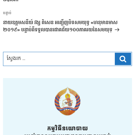
អត្ថបទ
បន្ទាប់
បន្ទាប់
នាយឧត្តមសនីយ៍ វង្ស ពិសេន អញ្ជើញបិទសមយុទ្ធ «ហនុមានមាស
២០១៩» បន្ទាប់ពីទទួលបានជោគជ័យ១០០ភាគរយនៃសមយុទ្
ស្វែ