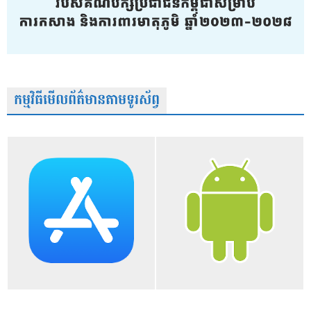
កម្មវិធីមើលព័ត៌មានតាមទូរស័ព្វ