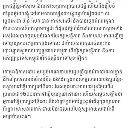
អ្នកជម្ងឺខ្មែរ-ឥស្លាម ដែលទៅសម្រាកព្យាបាលជម្ងឺ ហើយនឹងរៀបចំ
កន្លែងថ្វាយបង្គុំ នៅតាមសាលារៀនជាបន្តបន្ទាប់ទៀតផង។ ស
ម្តេចតេជោ ហ៊ុន សែន បានកោតសរសើរ និងបានថ្លែងអំណរគុណ
ចំពោះសាសនិកឥស្លាមកម្ពុជា ក៏ដូចជាថ្នាក់ដឹកនាំសាសនាឥស្លាមទាំង
អស់ដែលបានចូលរួមចំណែកថែរក្សាសន្តិភាព និងតាមរយៈការអញ្ជើញ
ទៅចូលរួមបោះឆ្នោតកន្លងទៅនេះ ជាពិសេសអរគុណចំពោះការ
បោះឆ្នោតឲ្យគណបក្សប្រជាជនកម្ពុជា ដើម្បីរក្សាសន្តិភាព និងការ
អភិវឌ្ឍប្រទេសកម្ពុជាឲរីកចម្រើនតទៅមុខទៀត។
នៅក្នុងឱកាសនោះ សម្តេចតេជោនាយករដ្ឋមន្ត្រីបានអំពាវនាវដល់ថ្នាក់
ដឹកនាំប្រទេសអារ៉ាបីសាវឌីត ផងដែរ ក្នុងការសម្រួលអោយបងប្អួនខ្មែរ-
ឥស្លាមទៅធ្វើបុណ្យនៅទីនោះ ដែលក្នុងនោះមានបងប្អូនខ្មែរយើង
ប្រមានជា១២០០នាក់ទៅធ្វើបុណ្យនៅទៅនោះ ហើយសម្តេចសង្ឃឹមថា
អ្នកទៅធ្វើបុណ្យនៅទីនោះ នឹងនាំត្រឡប់មកវិញនូវអំពើល្អគ្រប់រូបភាព
ពីព្រោះសាសនាណាក៏ដោយមិនដែលអប់រំមនុស្សអោយសាងអំពើ
អាក្រក់នោះទេ។