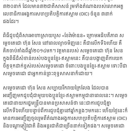
៣២០នាក់ ដែលមាន៣២ជាតិសាសន៍ រួមទាំងតំណាងរបស់លោកអគ្គ
លេខាធិការអង្គការសហប្រតិបត្តិការឥស្លាម (OIC) ចំនួន ៣នាក់
ផងដែរ។
ពិធីជួបជុំពិសារអាហាស្រាយបួស «ខែរ៉ាម៉ាឌន» ក្រោមអធិបតីភាព ស
ម្តេចតេជោ ហ៊ុន សែន នៅពេលល្ងាចមិញនេះ គឺជាលើកទី៦ហើយ គឺ
គិតចាប់តាំងពីឆ្នាំ២០១៤មក។ វត្តមានរបស់ សម្តេចតេជោ ហ៊ុន សែន
ក្នុងពិធីដ៏សំខាន់របស់បងប្អូនខ្មែរ-ឥស្លាមនេះ គឺបានបង្ហាញពីការយក
ចិត្តទុកដាក់ខ្ពស់របស់សម្តេចតេជោ ចំពោះបងប្អូនខ្មែរ-ឥស្លាម ទោះបីជា
សម្តេចតេជោ ជាអ្នកកាន់ព្រះពុទ្ធសាសនាក៏ដោយ។
សម្តេចតេជោ ហ៊ុន សែន សប្បាយរីករាយក្រៃលែង ដែលបាន
អញ្ជើញមកជួបជុំជាមួយបងប្អូនខ្មែរ-ឥស្លាមកម្ពុជានាពេលនេះ។ សម្តេច
តេជោនាយករដ្ឋមន្ត្រីបានមានប្រសាសន៍ថា នេះជាការជួបជុំគ្នា
លើកទី៦ហើយបន្ទាប់ពីការជួបជុំគ្នានៅឆ្នាំកន្លងៗមកនេះ ហើយថ្ងៃនេះក៏
មានការអញ្ជើញចូលរួមពីតំណាងអង្គការសហប្រតិបត្តិការឥស្លាម (OIC)
និងបណ្តាភ្ញៀវជាតិ និងអន្តរជាតិជាច្រើននាក់ទៀតផង។ សម្តេចតេជោ