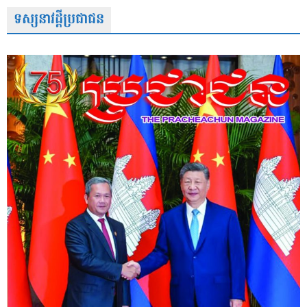
ទស្សនាវដ្តីប្រជាជន