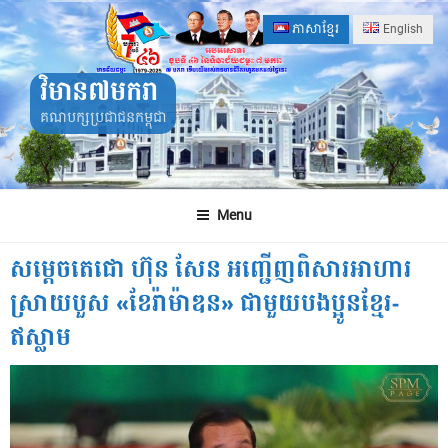
Skip
ភាសាខ្មែរ
English
to
content
វិមាន៧មករា
គណបក្សប្រជាជនកម្ពុជា
Menu
សម្តេចតេជោ ហ៊ុន សែន អញ្ជើញពិសារអាហារ
ស្រាយបួស «ខែរ៉ាម៉ាឌន» ជាមួយបងប្អូនខ្មែរ-
ឥស្លាម