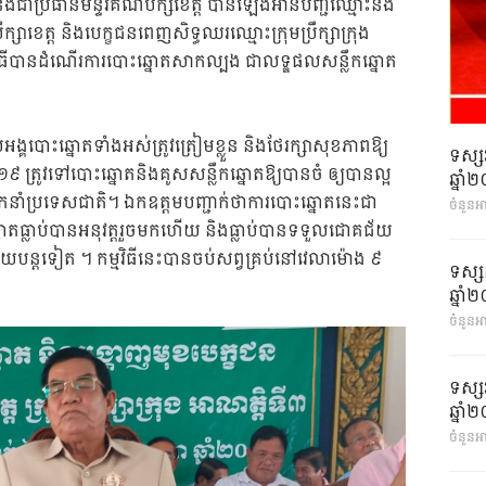
ងជាប្រធានមន្ទីរគណបក្សខេត្ត បានឡើងអានបញ្ជីឈ្មោះនិង
្សាខេត្ត និងបេក្ខជនពេញសិទ្ធឈរឈ្មោះក្រុមប្រឹក្សាក្រុង
្គពិធីបានដំណើរការបោះឆ្នោតសាកល្បង ជាលទ្ឌផលសន្លឹកឆ្នោត
ល់អង្គបោះឆ្នោតទាំងអស់ត្រូវត្រៀមខ្លួន និងថែរក្សាសុខភាពឱ្យ
ទស្ស
៩ ត្រូវទៅបោះឆ្នោតនិងគូសសន្លឹកឆ្នោតឱ្យបានចំ ឲ្យបានល្អ
ឆ្នា
នាំប្រទេសជាតិ។ ឯកឧត្តមបញ្ជាក់ថាការបោះឆ្នោតនេះជា
ចំនួនអ
ោតធ្លាប់បានអនុវត្តរួចមកហើយ និងធ្លាប់បានទទួលជោគជ័យ
ោគជ៍យបន្តទៀត ។ កម្មវិធីនេះបានចប់សព្វគ្រប់នៅវេលាម៉ោង ៩
ទស្ស
ឆ្នា
ចំនួនអា
ទស្ស
ឆ្នា
ចំនួនអា