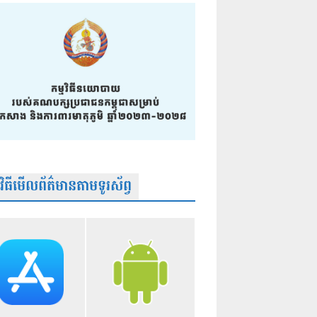
មវិធីមើលព័ត៌មានតាមទូរស័ព្វ