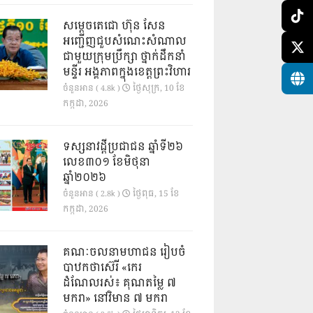
សម្តេចតេជោ ហ៊ុន សែន
អញ្ជើញជួបសំណេះសំណាល
ជាមួយក្រុមប្រឹក្សា ថ្នាក់ដឹកនាំ
មន្ទីរ អង្គភាពក្នុងខេត្តព្រះវិហារ
ថ្ងៃ​សុក្រ, 10 ខែ​
ចំនួនអាន ( 4.8k )
កក្កដា, 2026
ទស្សនាវដ្ដីប្រជាជន ឆ្នាំទី២៦
លេខ៣០១ ខែមិថុនា
ឆ្នាំ២០២៦
ថ្ងៃ​ពុធ, 15 ខែ​
ចំនួនអាន ( 2.8k )
កក្កដា, 2026
គណៈចលនាមហាជន រៀបចំ
បាឋកថាស៊េរី «កេរ
ដំណែលរស់៖ គុណតម្លៃ ៧
មករា» នៅវិមាន ៧ មករា