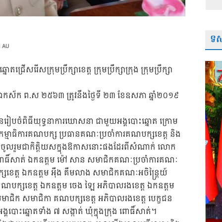
ទស្
 AU
រើសរើសក្រុមប្រឹក្សាខេត្ត ក្រុមប្រឹក្សាក្រុង ក្រុមប្រឹក្សា
ំកុរ ឯកស័ក ព.ស ២៥៦៣ ត្រូវនឹងថ្ងៃទី ២៣ ខែឧសភា ឆ្នាំ២០១៩
បានរៀបចំពិធីយុទ្ធនាការឃោសនា ជាមួយអង្គបោះឆ្នោត ក្រោម
ៈកម្មាធិការគណបក្ស ប្រធានគណៈប្រចាំការគណបក្សខេត្ត និង
ត្ត ។ ចូលរួមជាកិត្តិយសក្នុងឱកាសនោះផងដែរពីសំណាក់ លោក
ពោធិ៍សាត់ ឯកឧត្តម ម៉ៅ សាន សមាជិកគណៈប្រចាំការគណៈ
្សខេត្ត ឯកឧត្តម អឹុង គឹមលាង សមាជិកគណៈអចិន្ត្រៃយ៍
ក្សខេត្ត ឯកឧត្តម ចេង ឡៃ អភិបាលរងខេត្ត ឯកឧត្តម
សមាជិក សមាជិកា គណបក្សខេត្ត អភិបាលរងខេត្ត បេក្ខជន
និងអង្គបោះឆ្នោតទាំង ៧ សង្កាត់ ឃុំក្នុងក្រុង ពោធិ៍សាត់។