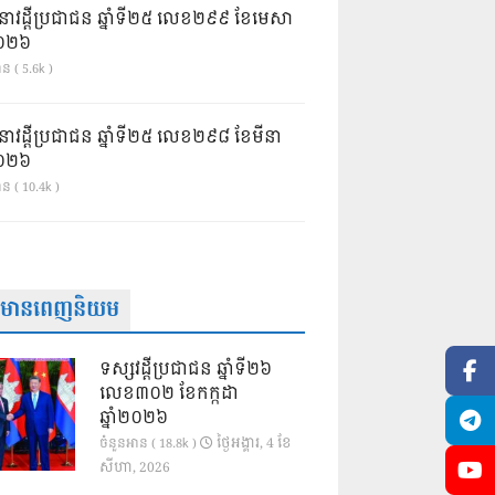
នាវដ្ដីប្រជាជន ឆ្នាំទី២៥ លេខ២៩៩ ខែមេសា
ំ២០២៦
ន ( 5.6k )
នាវដ្ដីប្រជាជន ឆ្នាំទី២៥ លេខ២៩៨ ខែមីនា
ំ២០២៦
ាន ( 10.4k )
ត៌មានពេញនិយម
ទស្សវដ្តីប្រជាជន ឆ្នាំទី២៦
លេខ៣០២ ខែកក្កដា
ឆ្នាំ២០២៦
ថ្ងៃ​អង្គារ, 4 ខែ​
ចំនួនអាន ( 18.8k )
សីហា, 2026