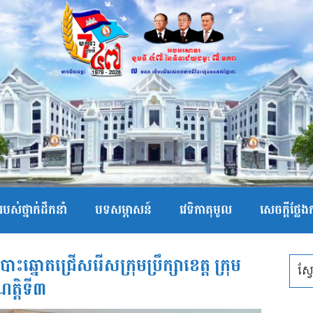
បស់ថ្នាក់ដឹកនាំ
បទសម្ភាសន៍
វេទិកាតុមូល
សេចក្ដីថ្លែ
្នោតជ្រើសរើសក្រុមប្រឹក្សាខេត្ត ក្រុម
ាណត្តិទី៣