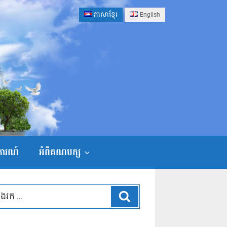
ភាសាខ្មែរ
English
ងការណ៍
អំពីគណបក្ស
ស្វែងរក