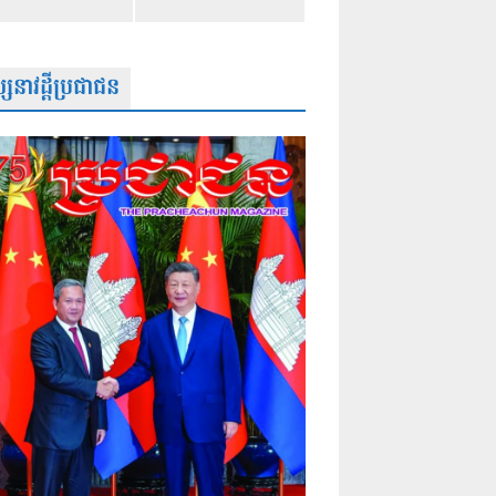
សនាវដ្តីប្រជាជន