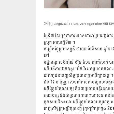
POSTED
ថ្ងៃ​ព្រហស្បតិ៍, 23 ខែ​ឧសភា, 2019
អត្ថបទដោយ
MET KIM
ON
ថ្ងៃទី៧ នៃយុទ្ធនាការឃោសនាជាមួយអង្គបោះឆ្នោតជ្
ស្រុក អាណត្តិទី៣ ។
នាព្រឹកថ្ងៃព្រហស្បតិ៍ ៥ រោច ខែពិសាខ ឆ្នា
នៅ
មជ្ឍមណ្ឌលប៊ុនរ៉ានី ហ៊ុន សែន ពោធិ៍សាត់ 
អធិបតីភាពឯកឧត្តម ម៉ក់ រ៉ា អនុប្រធានគណ
ជាបេក្ខជនពេញសិទ្ធប្រធានក្រុមប្រឹក្សាខេ
ជំទាវ ឯម ប៉ុណ្ណា សមាជិកសភាមណ្ឌលខេត្ត
អចិន្ត្រៃយ៍គណបក្ស និងជាប្រធានមន្ទីរគណបក
គណបក្ស និងជាប្រធានគណៈឃោសនាអប់រំគណប
ក្នុងសមាជិកគណៈអចិន្ត្រៃយ៍គណបក្សខេត្ត 
ពេញសិទ្ធក្រុមប្រឹក្សាខេត្ត ក្រុមប្រឹក្សាក្រុង 