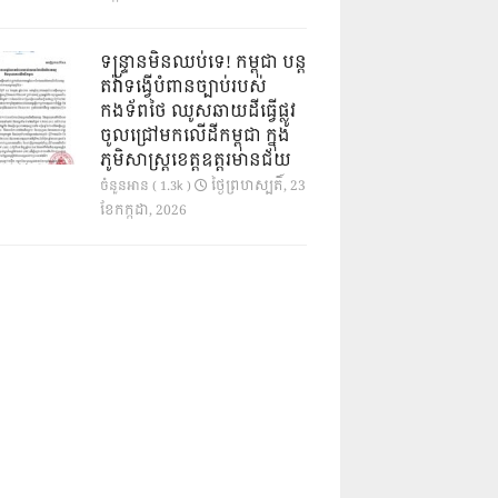
ទន្ទ្រានមិនឈប់ទេ! កម្ពុជា បន្ត
តវ៉ាទង្វើបំពានច្បាប់របស់
កងទ័ពថៃ ឈូសឆាយដីធ្វើផ្លូវ
ចូលជ្រៅមកលើដីកម្ពុជា ក្នុង
ភូមិសាស្ត្រខេត្តឧត្តរមានជ័យ
ថ្ងៃ​ព្រហស្បតិ៍, 23
ចំនួនអាន ( 1.3k )
ខែ​កក្កដា, 2026