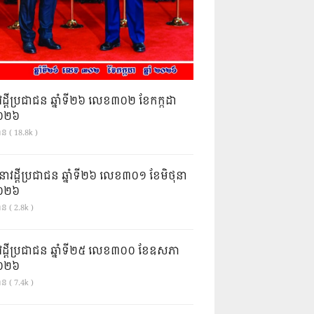
វដ្តីប្រជាជន ឆ្នាំទី២៦ លេខ៣០២ ខែកក្កដា
ំ២០២៦
ាន ( 18.8k )
នាវដ្ដីប្រជាជន ឆ្នាំទី២៦ លេខ៣០១ ខែមិថុនា
ំ២០២៦
ន ( 2.8k )
វដ្តីប្រជាជន ឆ្នាំទី២៥ លេខ៣០០ ខែឧសភា
ំ២០២៦
ន ( 7.4k )