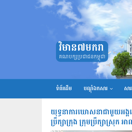
Skip
to
content
វិមាន៧មករា
គណបក្សប្រជាជនកម្ពុជា
ទំព័រដើម
បណ្តុំឯកសារ
សាររ
យុទ្ធនាការឃោសនាជាមួយអង្គបោះឆ
ប្រឹក្សាក្រុង ក្រុមប្រឹក្សាស្រុក អ