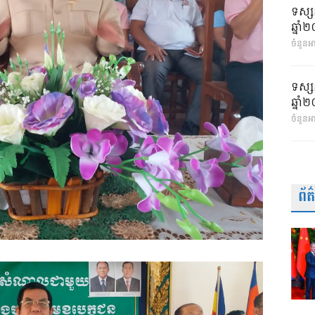
ទស្ស
ឆ្នា
ចំនួនអា
ទស្ស
ឆ្នា
ចំនួនអ
ព័