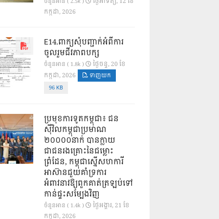
ថ្ងៃ​អាទិត្យ, 12 ខែ​
ចំនួនអាន ( 2.5k )
កក្កដា, 2026
E14.ពាក្យសុំបញ្ជាក់អំពីការ
ចូលរួមជីវភាពបក្ស
ថ្ងៃ​ចន្ទ, 20 ខែ​
ចំនួនអាន ( 1.8k )
កក្កដា, 2026
ទាញយក
96 KB
ប្រមុខការទូតកម្ពុជា៖ ជន
ស៊ីវិលកម្ពុជាប្រមាណ
២០០០០នាក់ បានក្លាយ
ជាជនរងគ្រោះនៃជម្លោះ
ព្រំដែន, កម្ពុជាស្នើសហការី
អាស៊ានជួយគាំទ្រការ
អំពាវនាវឱ្យពួកគាត់ត្រឡប់ទៅ
កាន់ផ្ទះសម្បែងវិញ
ថ្ងៃ​អង្គារ, 21 ខែ​
ចំនួនអាន ( 1.4k )
កក្កដា, 2026