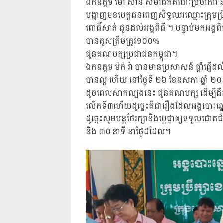
ឯកឧត្តម ម៉ៅ សាន សមាជិកគណៈប្រចាំការ និ
បង្ហាញមុខបេក្ខជនពេញសិទ្ធឈរឈ្មោះក្រុមប្រឹក
ពោធិ៍សាត់ ជូនដល់អង្គពិធី ។ បន្ទាប់មកអង
បានគូសត្រឹមត្រូវ១០០%
ជូនគណបក្សប្រជាជនកម្ពុជា។
ឯកឧត្តម ម៉ក់ រ៉ា បានមានប្រសាសន៍ ផ្តាំផ្ញើដ
បានល្អ ហើយ នៅថ្ងៃទី ២៦ ខែឧសភា ឆ្នាំ ២០១
ដូចពេលសាកល្បងនេះ ជូនគណបក្ស ដើម្បីដឹក
លើកទី៣ហើយដូច្នេះគឺជារឿងដែលអង្គបោះឆ្ន
ដូច្នេះសូមបន្តថែរក្សានិងប្តេជ្ញាឲ្យទទួលជ
និង ៣០ នាទី នាថ្ងៃដដែល។