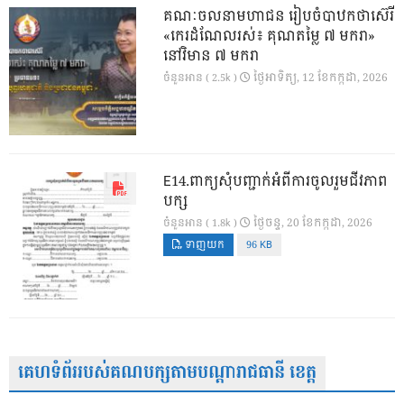
គណៈចលនាមហាជន រៀបចំបាឋកថាស៊េរី
«កេរដំណែលរស់៖ គុណតម្លៃ ៧ មករា»
នៅវិមាន ៧ មករា
ថ្ងៃ​អាទិត្យ, 12 ខែ​កក្កដា, 2026
ចំនួនអាន ( 2.5k )
E14.ពាក្យសុំបញ្ជាក់អំពីការចូលរួមជីវភាព
បក្ស
ថ្ងៃ​ចន្ទ, 20 ខែ​កក្កដា, 2026
ចំនួនអាន ( 1.8k )
ទាញយក
96 KB
គេហទំព័ររបស់គណបក្សតាមបណ្តារាជធានី ខេត្ត