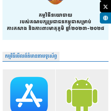
កម្មវិធីមើលព័ត៌មានតាមទូរស័ព្វ