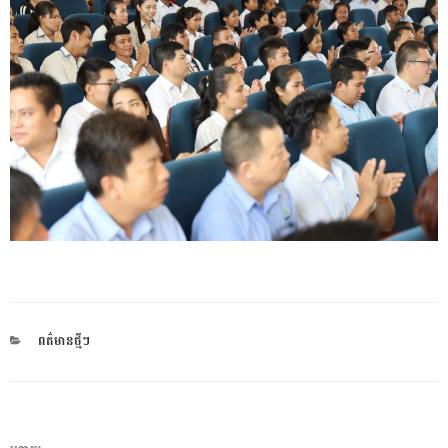
CATEGORIES
ពត៌មានថ្មីៗ
ការ​