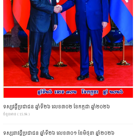
ទស្សវដ្តីប្រជាជន ឆ្នាំទី២៦ លេខ៣០២ ខែកក្កដា ឆ្នាំ២០២៦
ចំនួនអាន ( 15.9k )
ទស្សនាវដ្ដីប្រជាជន ឆ្នាំទី២៦ លេខ៣០១ ខែមិថុនា ឆ្នាំ២០២៦