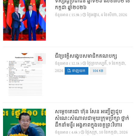
ទស្សវដ្តីប្រជាជន ឆ្នាំទី២៦ លេខ៣០២ ខែ
កក្កដា ឆ្នាំ២០២៦
ថ្ងៃ​អង្គារ, 4 ខែ​សីហា, 2026
ចំនួនអាន ( 15.9k )
ជីវប្រវត្តិសង្ខេបសមាជិកគណបក្ស
ថ្ងៃ​ព្រហស្បតិ៍, 9 ខែ​កក្កដា,
ចំនួនអាន ( 12.1k )
2026
ទាញយក
104 KB
សម្តេចតេជោ ហ៊ុន សែន អញ្ជើញជួប
សំណេះសំណាលជាមួយក្រុមប្រឹក្សា ថ្នាក់
ដឹកនាំមន្ទីរ អង្គភាពក្នុងខេត្តព្រះវិហារ
ថ្ងៃ​សុក្រ, 10 ខែ​កក្កដា, 2026
ចំនួនអាន ( 4.6k )