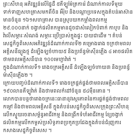
ព្រះសីហនុ អភិវឌ្ឍន៍លើផ្ទៃដី ៥គីឡូម៉ែត្រការ៉េ ដំណាក់កាលទីមួយ
ទាក់ទាញសហគ្រាសមកពីចិន អឺរ៉ុប និងបណ្ដាប្រទេសក្នុងតំបន់អាស៊ាន
មានចំនួន ១៦១សហគ្រាស បានស្រូបយកកម្លាំងពលកម្ម
២៩.០០០នាក់ ចង្វាក់ផលិតកម្មមានដូចជាសំលៀកបំពាក់ កាបូប និង
វ៉ាលីសម្ភារៈសំណង់ សម្ភារៈប្រើប្រាស់ក្នុងផ្ទះ បាយជាដើម ។ តំបន់
សេដ្ឋកិច្ចពិសេសអភិវឌ្ឍន៍ដំណាក់កាលទី២ គម្រោងរោង ចក្រថាមពល
អគ្គិសនីធ្យូងថ្ម ដំឡើងឡចំហាយ៥ និងប្រព័ន្ធម៉ាស៊ីនភ្លើង ៤ អាចផលិត
ថាមពលអគ្គិសនីបាន ១០០មេហ្គាវ៉ាត់ ។
ក្នុងដំណាក់កាលទី១ រោងចក្រអគ្គិសនី ដំឡើងឡចំហាយ៣ និងប្រពន្ធ័
ម៉ាស៊ីនភ្លើង២ ។
ក្រោយបញ្ចប់ដំណាក់កាលទី១ រោងចក្រផ្គត់ផ្គង់ថាមពលអគ្គិសនីបាន
១៩០លានគីឡូវ៉ាត់ និងថាមពលកំដៅចំនួន ៥៤ម៉ឺនតោន ។
លោកបានបន្តថារោងចក្រនេះធានានូវស្ថេរភាពនៃការផ្គត់ផ្គង់ថាមពល
កម្ដៅ និងថាមពលអគ្គិសនី ក្នុងតំបន់សេដ្ឋកិច្ចពិសេសក្រុងព្រះសីហនុ
លើកស្ទួយរចនាសម្ព័ន្ធអាជីវកម្ម និងពង្រីកទំហំអាជីវកម្ម ខ្សែចង្វាក់
ផលិតកម្មលើកកម្ពស់ប្រសិទ្ធភាពប្រកួតប្រជែងក្នុងតំបន់ជំរុញការ
កសាងសេដ្ឋកិច្ចពិសេស ។