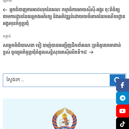
អត្ថបទ
ក្រោយ
នាំទិស​
មុន
អ្នកជំនាញការអាដហុកនៃគណៈកម្មាធិការអាយស៊ីស៊ី-អង្គរ ចុះពិនិត្យ
ប្រកាស
តាមការដ្ឋាននៃគម្រោងអភិរក្ស និងអភិវឌ្ឍន៍ដោយយចីរភាពនៃរមណីយដ្ឋាន
អង្គរមុនកិច្ចប្រជុំ
អត្ថបទ
បន្ទាប់
បន្ទាប់
សម្ដេចពិជ័យសេនា ទៀ បាញ់បានអញ្ជើញដឹកនាំគណៈប្រតិភូយោធាជាន់
ខ្ពស់ ចូលរួមកិច្ចប្រជុំកំពូលសន្តិសុខអាស៊ីលើកទី១៨
ស្វែ