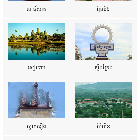
ពោធិ៍សាត់
ព្រៃវែង
សៀមរាប
ស្ទឹងត្រែង
ស្វាយរៀង
ប៉ៃលិន