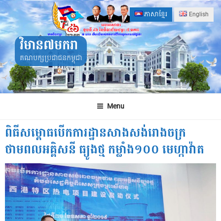
Skip
ភាសាខ្មែរ
English
to
content
វិមាន៧មករា
គណបក្សប្រជាជនកម្ពុជា
Menu
ពិធីសម្ពោធបើកការដ្ឋានសាងសង់រោងចក្រ
ថាមពលអគ្គិសនី ធ្យូងថ្ម កម្លាំង១០០ មេហ្កាវ៉ាត