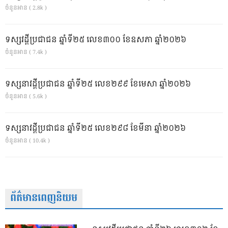
ចំនួនអាន ( 2.8k )
ទស្សវដ្តីប្រជាជន ឆ្នាំទី២៥ លេខ៣០០ ខែឧសភា ឆ្នាំ២០២៦
ចំនួនអាន ( 7.4k )
ទស្សនាវដ្ដីប្រជាជន ឆ្នាំទី២៥ លេខ២៩៩ ខែមេសា ឆ្នាំ២០២៦
ចំនួនអាន ( 5.6k )
ទស្សនាវដ្ដីប្រជាជន ឆ្នាំទី២៥ លេខ២៩៨ ខែមីនា ឆ្នាំ២០២៦
ចំនួនអាន ( 10.4k )
ព័ត៌មានពេញនិយម