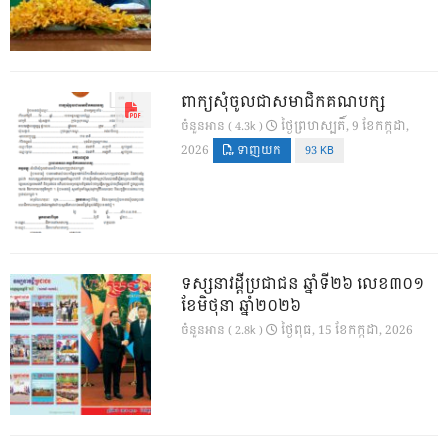
ពាក្យសុំចូលជាសមាជិកគណបក្ស
ថ្ងៃ​ព្រហស្បតិ៍, 9 ខែ​កក្កដា,
ចំនួនអាន ( 4.3k )
2026
ទាញយក
93 KB
ទស្សនាវដ្ដីប្រជាជន ឆ្នាំទី២៦ លេខ៣០១
ខែមិថុនា ឆ្នាំ២០២៦
ថ្ងៃ​ពុធ, 15 ខែ​កក្កដា, 2026
ចំនួនអាន ( 2.8k )