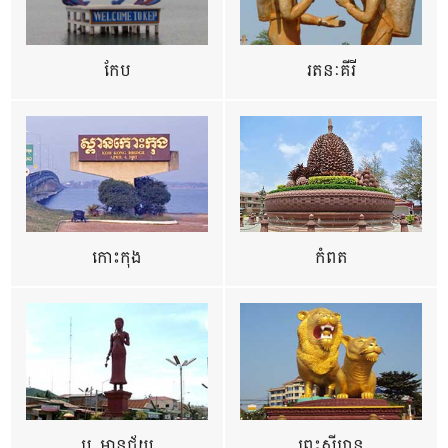
កែប
រតនៈគីរី
កោះកុង
កំពត
ប. មានជ័យ
ព្រះសីហនុ