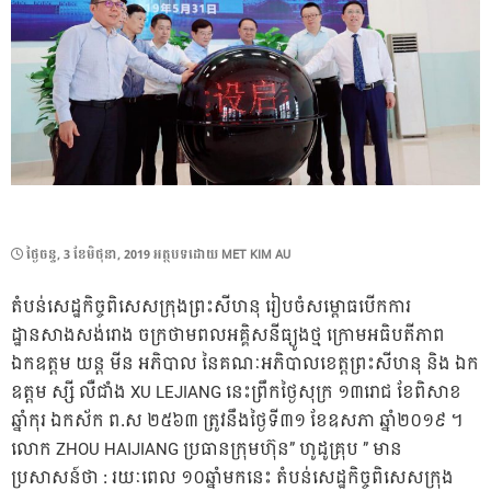
POSTED
ថ្ងៃ​ចន្ទ, 3 ខែ​មិថុនា, 2019
អត្ថបទដោយ
MET KIM AU
ON
តំបន់សេដ្ឋកិច្ចពិសេសក្រុងព្រះសីហនុ រៀបចំសម្ពោធបើកការ
ដ្ឋានសាងសង់រោង ចក្រថាមពលអគ្គិសនីធ្យូងថ្ម ក្រោមអធិបតីភាព
ឯកឧត្ដម យន្ត មីន អភិបាល នៃគណៈអភិបាលខេត្តព្រះសីហនុ និង ឯក
ឧត្តម ស្សី លឺជាំង XU LEJIANG នេះព្រឹកថ្ងៃសុក្រ ១៣រោជ ខែពិសាខ
ឆ្នាំកុរ ឯកស័ក ព.ស ២៥៦៣ ត្រូវនឹងថ្ងៃទី៣១ ខែឧសភា ឆ្នាំ២០១៩ ។
លោក ZHOU HAIJIANG ប្រធានក្រុមហ៊ុន” ហូដូគ្រុប ” មាន
ប្រសាសន៍ថា : រយៈពេល ១០ឆ្នាំមកនេះ តំបន់សេដ្ឋកិច្ចពិសេសក្រ
ុង