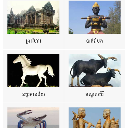
ព្រះវិហារ
បាត់ដំបង
ឧត្ដរមានជ័យ
មណ្ឌលគីរី