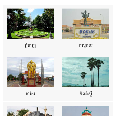
ភ្នំពេញ
កណ្តាល
តាកែវ
កំពង់ស្ពឺ