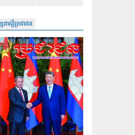
សនាវដ្តីប្រជាជន