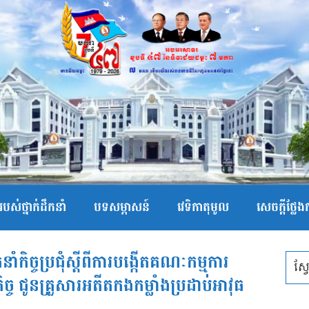
បស់ថ្នាក់ដឹកនាំ
បទសម្ភាសន៍
វេទិកាតុមូល
សេចក្ដីថ្លែ
ំកិច្ចប្រជុំស្តីពីការបង្កើតគណៈកម្មការ
្ច ជូនគ្រួសារអតីតកងកម្លាំងប្រដាប់អាវុធ