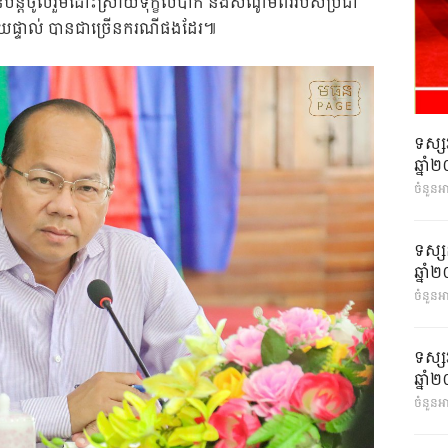
ានបន្តចូលរួមដោះស្រាយទុក្ខលំបាក និងសំណូមពររបស់ប្រជា
ផ្ទាល់ បានជាច្រើនករណីផងដែរ៕
ទស្ស
ឆ្នា
ចំនួនអ
ទស្ស
ឆ្នា
ចំនួនអា
ទស្ស
ឆ្នា
ចំនួនអា