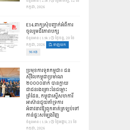
ថ្ងៃ​អាទិត្យ, 12 ខែ​
ចំនួនអាន ( 2.5k )
កក្កដា, 2026
E14.ពាក្យសុំបញ្ជាក់អំពីការ
ចូលរួមជីវភាពបក្ស
ថ្ងៃ​ចន្ទ, 20 ខែ​
ចំនួនអាន ( 1.9k )
កក្កដា, 2026
ទាញយក
96 KB
ប្រមុខការទូតកម្ពុជា៖ ជន
ស៊ីវិលកម្ពុជាប្រមាណ
២០០០០នាក់ បានក្លាយ
ជាជនរងគ្រោះនៃជម្លោះ
ព្រំដែន, កម្ពុជាស្នើសហការី
អាស៊ានជួយគាំទ្រការ
អំពាវនាវឱ្យពួកគាត់ត្រឡប់ទៅ
កាន់ផ្ទះសម្បែងវិញ
ថ្ងៃ​អង្គារ, 21 ខែ​
ចំនួនអាន ( 1.5k )
កក្កដា, 2026