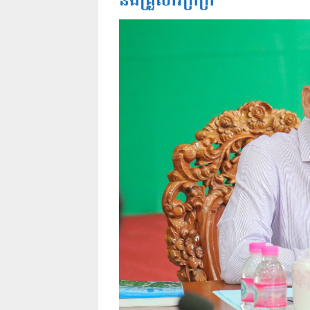
និងគ្រួសារក្រីក្រ