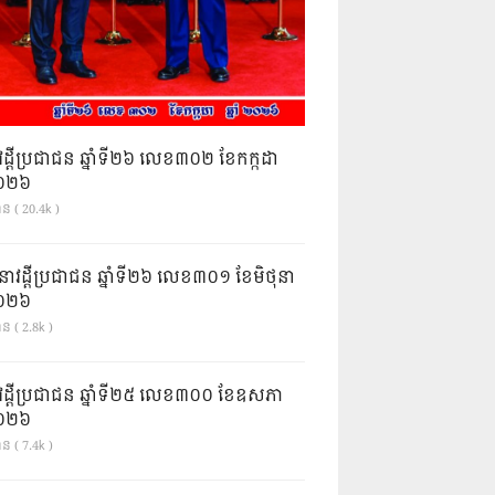
វដ្តីប្រជាជន ឆ្នាំទី២៦ លេខ៣០២ ខែកក្កដា
ំ២០២៦
ាន ( 20.4k )
នាវដ្ដីប្រជាជន ឆ្នាំទី២៦ លេខ៣០១ ខែមិថុនា
ំ២០២៦
ន ( 2.8k )
វដ្តីប្រជាជន ឆ្នាំទី២៥ លេខ៣០០ ខែឧសភា
ំ២០២៦
ន ( 7.4k )