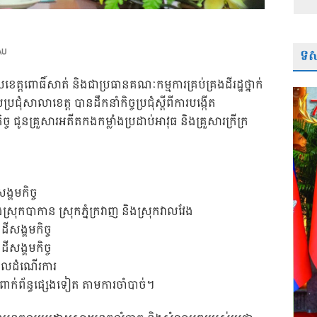
ទស្
AU
តពោធិ៍សាត់ និងជាប្រធានគណៈកម្មការគ្រប់គ្រងដីរដ្ឋថ្នាក់
រជុំសាលាខេត្ត បានដឹកនាំកិច្ចប្រជុំស្តីពីការបង្កើត
 ជូនគ្រួសារអតីតកងកម្លាំងប្រដាប់អាវុធ និងគ្រួសារក្រីក្រ
ង្គមកិច្ច
ក្នុងស្រុកបាកាន ស្រុកភ្នំក្រវាញ និងស្រុកវាលវែង
ីសង្គមកិច្ច
សង្គមកិច្ច
ពេលដំណើរការ
ាក់ព័ន្ធផ្សេងទៀត តាមការចាំបាច់។