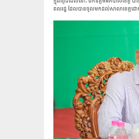
ក្នុងថ្ងៃដដែលនោះ ឯកឧត្តមអភិបាលខេត្ត ប
ពលរដ្ឋ ដែលបានចូលមកដល់សាលាខេត្តដោយ