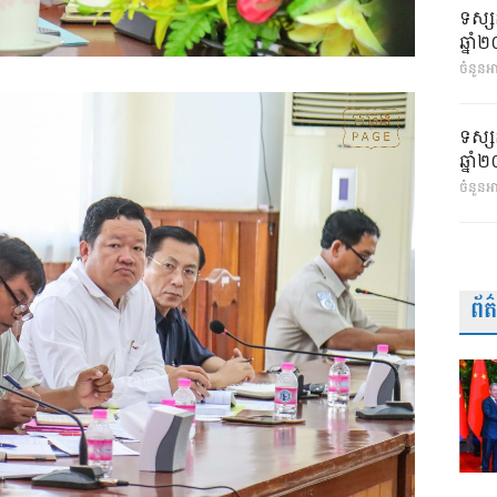
ទស្ស
ឆ្នា
ចំនួនអា
ទស្ស
ឆ្នា
ចំនួនអ
ព័