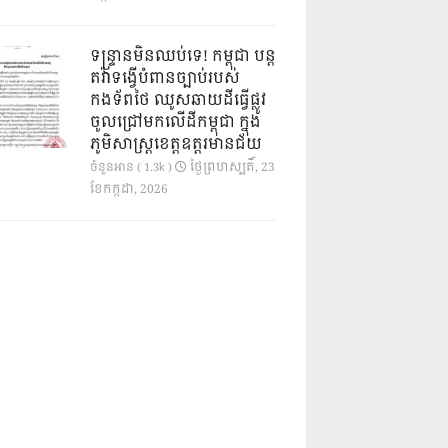
ទន្ទ្រានមិនឈប់ទេ! កម្ពុជា បន្ត
តវ៉ាទង្វើបំពានច្បាប់របស់
កងទ័ពថៃ ឈូសឆាយដីធ្វើផ្លូវ
ចូលជ្រៅមកលើដីកម្ពុជា ក្នុង
ភូមិសាស្ត្រខេត្តឧត្តរមានជ័យ
ថ្ងៃ​ព្រហស្បតិ៍, 23
ចំនួនអាន ( 1.3k )
ខែ​កក្កដា, 2026