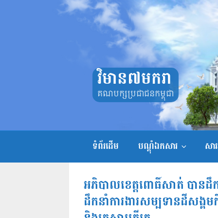
Skip
to
content
វិមាន៧មករា
គណបក្សប្រជាជនកម្ពុជា
ទំព័រដើម
បណ្តុំឯកសារ
សាររ
អភិបាលខេត្តពោធិ៍សាត់ បានដឹកនា
ដឹកនាំការងារសម្បទានដីសង្គមកិច