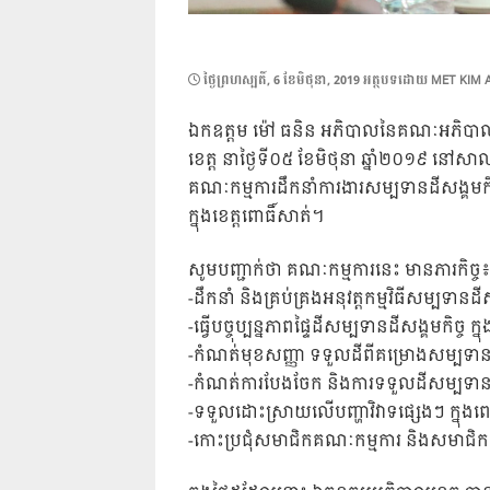
POSTED
ថ្ងៃ​ព្រហស្បតិ៍, 6 ខែ​មិថុនា, 2019
អត្ថបទដោយ
MET KIM 
ON
ឯកឧត្តម ម៉ៅ ធនិន អភិបាលនៃគណៈអភិបាលខេត្
ខេត្ត នាថ្ងៃទី០៥ ខែមិថុនា ឆ្នាំ២០១៩ នៅសាលប្
គណៈកម្មការដឹកនាំការងារសម្បទានដីសង្គមកិច្ច
ក្នុងខេត្តពោធិ៍សាត់។
សូមបញ្ជាក់ថា គណៈកម្មការនេះ មានភារកិច្ច៖
-ដឹកនាំ និងគ្រប់គ្រងអនុវត្តកម្មវិធីសម្បទានដីស
-ធ្វើបច្ចុប្បន្នភាពផ្ទៃដីសម្បទានដីសង្គមកិច្ច 
-កំណត់មុខសញ្ញា ទទួលដីពីគម្រោងសម្បទានដ
-កំណត់ការបែងចែក និងការទទួលដីសម្បទានដី
-ទទួលដោះស្រាយលើបញ្ហាវិវាទផ្សេងៗ ក្នុង
-កោះប្រជុំសមាជិកគណៈកម្មការ និងសមាជិកព