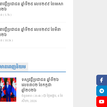
នាវដ្ដីប្រជាជន ឆ្នាំទី២៥ លេខ២៩៩ ខែមេសា
ំ២០២៦
ន ( 5.7k )
នាវដ្ដីប្រជាជន ឆ្នាំទី២៥ លេខ២៩៨ ខែមីនា
ំ២០២៦
ាន ( 10.5k )
ត៌មានពេញនិយម
ទស្សវដ្តីប្រជាជន ឆ្នាំទី២៦
លេខ៣០២ ខែកក្កដា
ឆ្នាំ២០២៦
ថ្ងៃ​អង្គារ, 4 ខែ​
ចំនួនអាន ( 20.4k )
សីហា, 2026