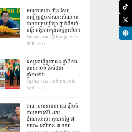
សម្តេចតេជោ ហ៊ុន សែន
អញ្ជើញជួបសំណេះសំណាល
ជាមួយក្រុមប្រឹក្សា ថ្នាក់ដឹកនាំ
មន្ទីរ អង្គភាពក្នុងខេត្តព្រះវិហារ
ថ្ងៃ​សុក្រ, 10 ខែ​
ចំនួនអាន ( 4.8k )
កក្កដា, 2026
ទស្សនាវដ្ដីប្រជាជន ឆ្នាំទី២៦
លេខ៣០១ ខែមិថុនា
ឆ្នាំ២០២៦
ថ្ងៃ​ពុធ, 15 ខែ​
ចំនួនអាន ( 2.8k )
កក្កដា, 2026
គណៈចលនាមហាជន រៀបចំ
បាឋកថាស៊េរី «កេរ
ដំណែលរស់៖ គុណតម្លៃ ៧
មករា» នៅវិមាន ៧ មករា