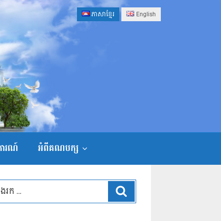
ភាសាខ្មែរ
English
ងការណ៍
អំពីគណបក្ស
ស្វែងរក