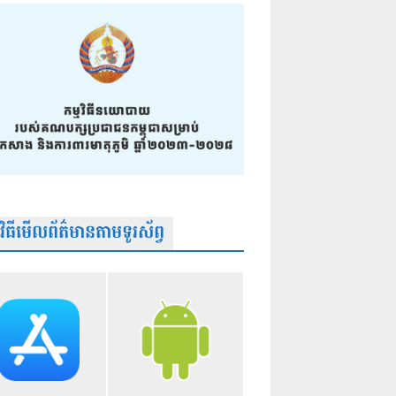
មវិធីមើលព័ត៌មានតាមទូរស័ព្វ