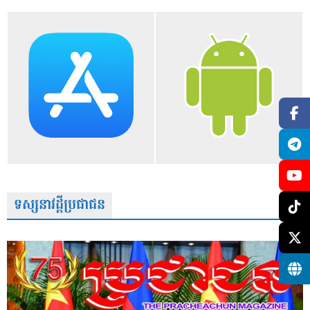
ទស្សនាវដ្តីប្រជាជន