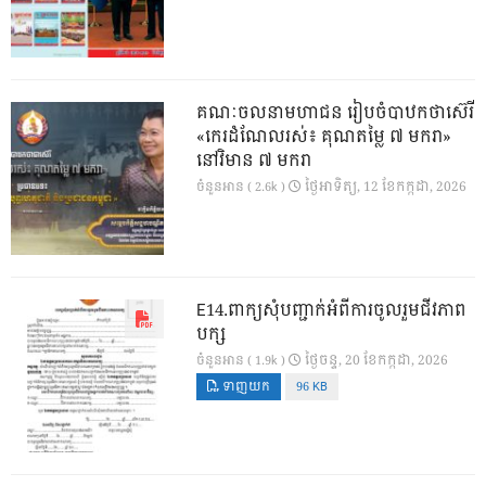
គណៈចលនាមហាជន រៀបចំបាឋកថាស៊េរី
«កេរដំណែលរស់៖ គុណតម្លៃ ៧ មករា»
នៅវិមាន ៧ មករា
ថ្ងៃ​អាទិត្យ, 12 ខែ​កក្កដា, 2026
ចំនួនអាន ( 2.6k )
E14.ពាក្យសុំបញ្ជាក់អំពីការចូលរួមជីវភាព
បក្ស
ថ្ងៃ​ចន្ទ, 20 ខែ​កក្កដា, 2026
ចំនួនអាន ( 1.9k )
ទាញយក
96 KB