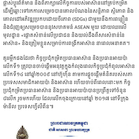
ផ្លាស់ប្តូរព័ត៌មាន និងពិភាក្សាលើកិច្ចការរបស់អាស៊ាននៅគ្រប់កម្រិត
ដើម្បីឆ្ពោះទៅរកការសម្រេចបានគោលបំណងនៃសនិ្តភាព ស្ថិរភាព និង
គោលដៅអភិវឌ្ឍប្រកបដោយចីរភាព (SDGs) ជាមួយនឹងការពន្លឿន
និងជំរុញឲ្យសម្រេចបាននូវសហគមន៍ ASEAN មួយ ដោយឈរលើ
មូលដ្ឋាន «ផ្តោតសំខាន់លើប្រជាជន និងយល់ដឹងពីសារសំខាន់នៃ
អាស៊ាន» និងត្រៀមខ្លួនសម្រាប់ការពង្រីកអាស៊ាន នាពេលអនាគត។
គួររម្លឹកផងដែរថា កិច្ចប្រជុំកម្រិតប្រធានអាស៊ាន និងប្រធានអាយប៉ា
លើកទី១ ត្រូវបានចាប់ផ្តើមអនុវត្តក្នុងកំលុងពេលកិច្ចប្រជុំកំពូលអាស៊ាន
លើកទី១៤ នៅឆ្នាំ២០០៩ នៅហ៊ួហ៊ីន តាមការផ្តួចផ្តើមគំនិតរបស់សភា
ប្រទេសសមាជិកអាយប៉ា និងអាស៊ាន ហើយចាប់ពីពេលនោះមក កិច្ច
ប្រជុំកម្រិតប្រធានអាស៊ាន និងប្រធានអាយប៉ាបានប្រព្រឹត្តទៅចំនួន
៨លើក រួចមកហើយ ដែលលើកចុងក្រោយនៅឆ្នាំ ២០១៧ នៅទីក្រុង
ម៉ានីល ប្រទេសហ្វីលីពីន៕