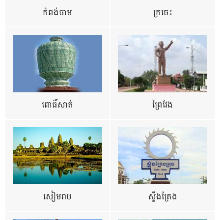
កំពង់ចាម
ក្រចេះ
ពោធិ៍សាត់
ព្រៃវែង
សៀមរាប
ស្ទឹងត្រែង