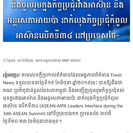
POSTED
ថ្ងៃ​ពុធ, 19 ខែ​មិថុនា, 2019
អត្ថបទដោយ
SREY MOCH
ON
(ភ្នំពេញ)៖
តាមសេចក្ដីប្រកាសព័ត៌មានដែលអង្គភាពព័ត៌មាន Fresh
News ទទួលបាននាថ្ងៃទី១៩ ខែមិថុនា ឆ្នាំ២០១៩នេះ បានឱ្យដឹងថា
គណៈប្រតិភូជាន់ខ្ពស់នៃសភាកម្ពុជា នឹងអញ្ជើញចូលរួមកិច្ចប្រជុំទល់
មុខគ្នារវាងអាស៊ាន និងអន្តរសភាអាយប៉ា នាកំលុងកិច្ចប្រជុំកំពូល
អាស៊ាន លើកទី៣៤ (ASEAN-AIPA Leaders Interface during the
34th ASEAN Summit) នៅទីក្រុងបាងកក ប្រទេសថៃ ចាប់ពី
ថ្ងៃទី២០-២៣ ខែមិថុនាខាងមុខ។