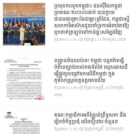
ប្រមុខការទូតកម្ពុជា៖ ជនស៊ីវិលកម្ពុជា
ប្រមាណ ២០០០០នាក់ បានក្លាយ
ជាជនរងគ្រោះនៃជម្លោះព្រំដែន, កម្ពុជាស្នើ
សហការីអាស៊ានជួយគាំទ្រការអំពាវនាវឱ្យ
ពួកគាត់ត្រឡប់ទៅកាន់ផ្ទះសម្បែងវិញ
ថ្ងៃ​អង្គារ, 21 ខែ​កក្កដា, 2026
ចំនួនអាន ( 1.5k )
ទន្ទ្រានមិនឈប់ទេ! កម្ពុជា បន្តតវ៉ាទង្វើ
បំពានច្បាប់របស់កងទ័ពថៃ ឈូសឆាយដី
ធ្វើផ្លូវចូលជ្រៅមកលើដីកម្ពុជា ក្នុង
ភូមិសាស្ត្រខេត្តឧត្តរមានជ័យ
ថ្ងៃ​ព្រហស្បតិ៍, 23 ខែ​កក្កដា,
ចំនួនអាន ( 1.4k )
2026
គណៈកម្មាធិការអចិន្ត្រៃយ៍ព្រឹទ្ធសភា នឹង
រៀបចំកិច្ចប្រជុំ លើរបៀបវារៈចំនួន៥
ថ្ងៃ​ព្រហស្បតិ៍, 23 ខែ​កក្កដា,
ចំនួនអាន ( 1.4k )