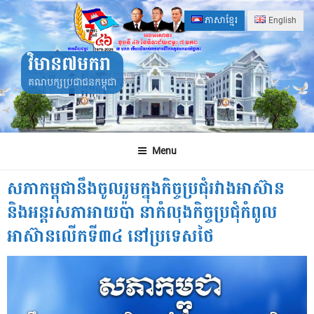
Skip
ភាសាខ្មែរ
English
to
content
វិមាន៧មករា
គណបក្សប្រជាជនកម្ពុជា
Menu
សភាកម្ពុជានឹងចូលរួមក្នុងកិច្ចប្រជុំរវាងអាស៊ាន
និងអន្តរសភាអាយប៉ា នាកំលុងកិច្ចប្រជុំកំពូល
អាស៊ានលើកទី៣៤ នៅប្រទេសថៃ