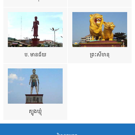
ប. មានជ័យ
ព្រះសីហនុ
ត្បូងឃ្មុំ