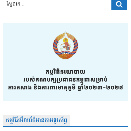
ស្វែ
កម្មវិធីមើលព័ត៌មានតាមទូរស័ព្វ