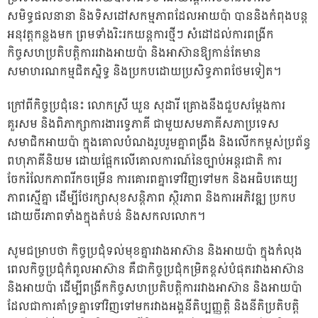
សមិទ្ធផលនានា និងទិសដៅសកម្មភាពដែលអាយប៉ា បាននិងកំពុងបន្ត
អនុវត្តកន្លងមក ព្រមទាំងរិះរកយន្តការថ្មីៗ សំដៅដល់ការពង្រីក
កិច្ចសហប្រតិបត្តិការរវាងអាយប៉ា និងអាស៊ានឱ្យកាន់តែមាន
សមាហរណកម្មជិតស្និទ្ធ និងប្រកបដោយប្រសិទ្ធភាពថែមទៀត។
ក្រៅពីកិច្ចប្រជុំនេះ លោកស្រី ឃួន សុដារី គ្រោងនឹងជួបសម្តែងការ
គួរសម និងពិភាក្សាការងារទ្វេភាគី ជាមួយសមភាគីសភាប្រទេស
សមាជិកអាយប៉ា ក្នុងគោលបំណងរួបរួមគ្នាពង្រឹង និងលើកកម្ពស់ប្រព័ន្ធ
ពហុភាគីនិយម ដោយផ្អែកលើគោលការណ៍នៃច្បាប់អន្តរជាតិ ការ
ចែករំលែកភាពរីកចម្រើន ការគោរពគ្នាទៅវិញទៅមក និងអធិបតេយ្យ
ភាពស្មើគ្នា ដើម្បីថែរក្សាសុខសន្តិភាព ស្ថិរភាព និងការអភិវឌ្ឍ ប្រកប
ដោយចីរភាពទាំងក្នុងតំបន់ និងសកលលោក។
សូមជម្រាបថា កិច្ចប្រជុំទល់មុខគ្នារវាងអាស៊ាន និងអាយប៉ា ក្នុងកំលុង
ពេលកិច្ចប្រជុំកំពូលអាស៊ាន គឺជាកិច្ចប្រជុំកម្រិតខ្ពស់បំផុតរវាងអាស៊ាន
និងអាយប៉ា ដើម្បីពង្រីកកិច្ចសហប្រតិបត្តិការរវាងអាស៊ាន និងអាយប៉ា
ដែលជាការគាំទ្រគ្នាទៅវិញទៅមករវាងអង្គនីតិប្បញ្ញត្តិ និងនីតិប្រតិបត្តិ