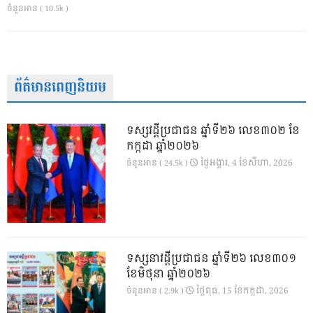
ចំនួនអាន ( 10.5k )
ព័ត៌មានពេញនិយម
ទស្សវដ្តីប្រជាជន ឆ្នាំទី២៦ លេខ៣០២ ខែ
កក្កដា ឆ្នាំ២០២៦
ថ្ងៃ​អង្គារ, 4 ខែ​សីហា, 2026
ចំនួនអាន ( 24.5k )
ទស្សនាវដ្ដីប្រជាជន ឆ្នាំទី២៦ លេខ៣០១
ខែមិថុនា ឆ្នាំ២០២៦
ថ្ងៃ​ពុធ, 15 ខែ​កក្កដា, 2026
ចំនួនអាន ( 2.9k )