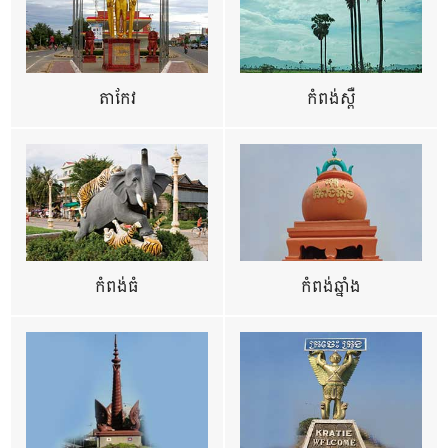
តាកែវ
កំពង់ស្ពឺ
កំពង់ធំ
កំពង់ឆ្នាំង