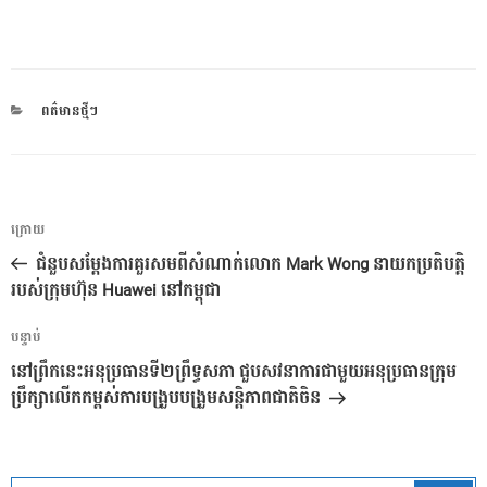
CATEGORIES
ពត៌មានថ្មីៗ
ការ​
អត្ថបទ
ក្រោយ
នាំទិស​
មុន
ជំនួបសម្តែងការគួរសមពីសំណាក់លោក Mark Wong នាយកប្រតិបត្តិ
ប្រកាស
របស់ក្រុមហ៊ុន Huawei នៅកម្ពុជា
អត្ថបទ
បន្ទាប់
បន្ទាប់
នៅព្រឹកនេះអនុប្រធានទី២ព្រឹទ្ធសភា ជួបសវនាការជាមួយអនុប្រធានក្រុម
ប្រឹក្សាលើកកម្ពស់ការបង្រួបបង្រួមសន្តិភាពជាតិចិន