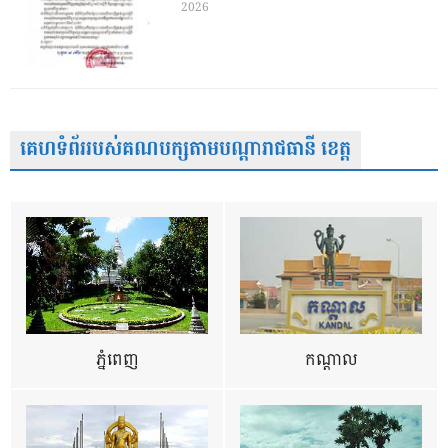
2026
គេហទំព័ររបស់គណបក្សតាមបណ្តារាជធានី ខេត្ត
ភ្នំពេញ
កណ្តាល