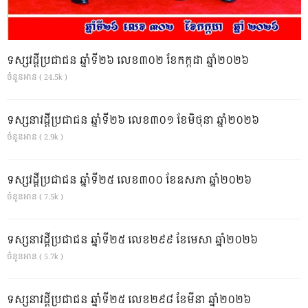
ទស្សវដ្តីប្រជាជន ឆ្នាំទី២៦ លេខ៣០២ ខែកក្កដា ឆ្នាំ២០២៦
ចំនួនអាន ( 24.5k )
ទស្សនាវដ្ដីប្រជាជន ឆ្នាំទី២៦ លេខ៣០១ ខែមិថុនា ឆ្នាំ២០២៦
ចំនួនអាន ( 2.9k )
ទស្សវដ្តីប្រជាជន ឆ្នាំទី២៥ លេខ៣០០ ខែឧសភា ឆ្នាំ២០២៦
ចំនួនអាន ( 7.5k )
ទស្សនាវដ្ដីប្រជាជន ឆ្នាំទី២៥ លេខ២៩៩ ខែមេសា ឆ្នាំ២០២៦
ចំនួនអាន ( 5.7k )
ទស្សនាវដ្ដីប្រជាជន ឆ្នាំទី២៥ លេខ២៩៨ ខែមីនា ឆ្នាំ២០២៦