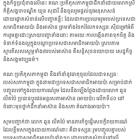
ក្នុងកិច្ចប្រជុំខាងលើនេះ គណៈប្រតិភូសភាកម្ពុជាដឹកនាំដោយលោកស្រី
កិត្តិសង្គហបណ្ឌិត ឃួន សុដារី នឹងចូលរួមផ្តល់នូវអនុសាសន៍
ដោយផ្តោតសំខាន់លើបញ្ហាគន្លឹះ ដែលជាការប្រឈមរួមរបស់ប្រទេសជា
សមាជិកអាយប៉ា និងអាស៊ាន ព្រមទាំងចែករំលែកទស្សនៈស៊ីជម្រៅអំពី
ការរួមគ្នាដោះស្រាយបញ្ហាទាំងនោះ តាមរយៈការបង្កើនភាពទុកចិត្ត និង
ទំនាក់ទំនងល្អក្នុងបណ្តាប្រទេសជាសមាជិកអាយប៉ា ស្របតាម
ស្មារតីសសរស្តម្ភទាំង៣របស់អាស៊ាន គឺសន្តិសុខនយោបាយ សេដ្ឋកិច្ច
និងសង្គមវប្បធម៌។
គណៈប្រតិភូសភាកម្ពុជា នឹងពាំនាំនូវធាតុចូលដែលជាទស្សនៈ
របស់សភាកម្ពុជា ក្នុងនាមជាប្រទេសជាសមាជិកអាយប៉ា សម្រាប់ដាក់
បញ្ចូលទៅក្នុងរបាយការណ៍រួម ដែលនឹងឡើងថ្លែងដោយលោក ឆួន
លីគប៉ៃ ប្រធានប្តូរវេនអន្តរសភាអាស៊ាន (អាយប៉ា) លើកទី៤០ នៅ
ចំពោះមុខថ្នាក់ដឹកនាំអាស៊ាន និងសភា តំណាងអាយប៉ា។
សូមបញ្ជាក់ថា លោក ឆួន លីគប៉ៃ មានភារកិច្ចធ្វើសេចក្តីរាយការណ៍
ដែលខ្លឹមសារក្នុងរបាយការណ៍នោះ គឺជាទស្សនៈរួមបញ្ចូលគ្នារបស់
ប្រទេសជាសមាជិកអាយប៉ាទាំង១០ ដោយផ្តោតសំខាន់ទៅលើ