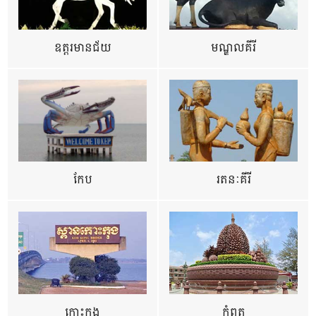
ឧត្ដរមានជ័យ
មណ្ឌលគីរី
កែប
រតនៈគីរី
កោះកុង
កំពត