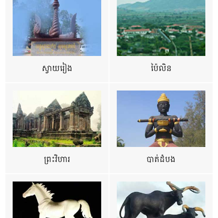
ស្វាយរៀង
ប៉ៃលិន
ព្រះវិហារ
បាត់ដំបង