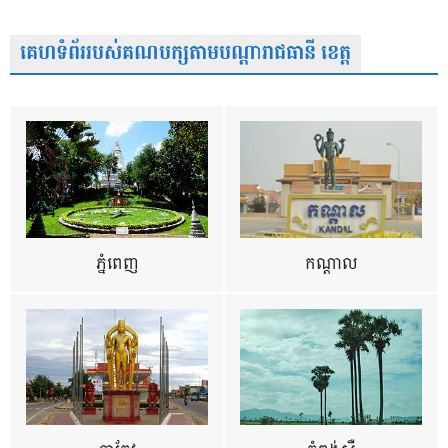
គេហទំព័ររបស់គណបក្សតាមបណ្តារាជធានី ខេត្ត
ភ្នំពេញ
កណ្តាល