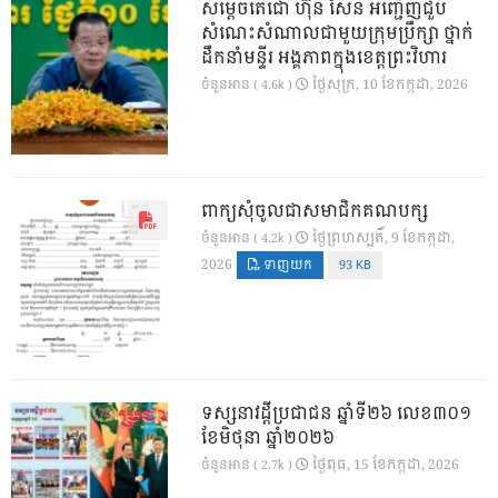
សម្តេចតេជោ ហ៊ុន សែន អញ្ជើញជួប
សំណេះសំណាលជាមួយក្រុមប្រឹក្សា ថ្នាក់
ដឹកនាំមន្ទីរ អង្គភាពក្នុងខេត្តព្រះវិហារ
ថ្ងៃ​សុក្រ, 10 ខែ​កក្កដា, 2026
ចំនួនអាន ( 4.6k )
ពាក្យសុំចូលជាសមាជិកគណបក្ស
ថ្ងៃ​ព្រហស្បតិ៍, 9 ខែ​កក្កដា,
ចំនួនអាន ( 4.2k )
2026
ទាញយក
93 KB
ទស្សនាវដ្ដីប្រជាជន ឆ្នាំទី២៦ លេខ៣០១
ខែមិថុនា ឆ្នាំ២០២៦
ថ្ងៃ​ពុធ, 15 ខែ​កក្កដា, 2026
ចំនួនអាន ( 2.7k )