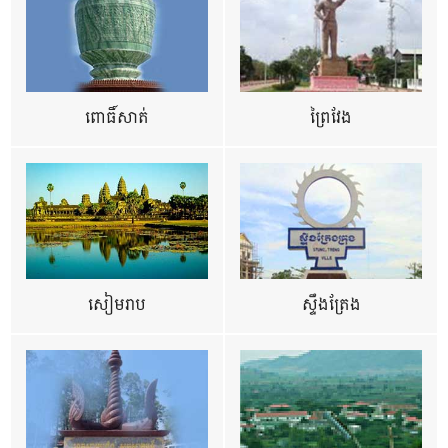
ពោធិ៍សាត់
ព្រៃវែង
សៀមរាប
ស្ទឹងត្រែង