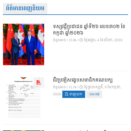
ព័ត៌មានពេញនិយម
ទស្សវដ្តីប្រជាជន ឆ្នាំទី២៦ លេខ៣០២ ខែ
កក្កដា ឆ្នាំ២០២៦
ថ្ងៃ​អង្គារ, 4 ខែ​សីហា, 2026
ចំនួនអាន ( 15.8k )
ជីវប្រវត្តិសង្ខេបសមាជិកគណបក្ស
ថ្ងៃ​ព្រហស្បតិ៍, 9 ខែ​កក្កដា,
ចំនួនអាន ( 12.1k )
2026
ទាញយក
104 KB