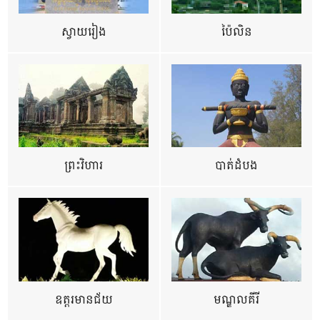
ស្វាយរៀង
ប៉ៃលិន
ព្រះវិហារ
បាត់ដំបង
ឧត្ដរមានជ័យ
មណ្ឌលគីរី