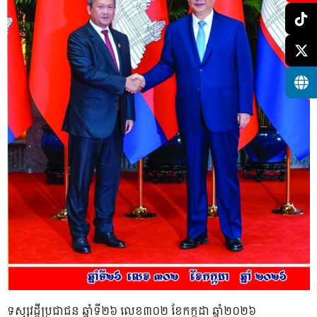
ទស្សវដ្តីប្រជាជន ឆ្នាំទី២៦ លេខ៣០២ ខែកក្កដា ឆ្នាំ២០២៦