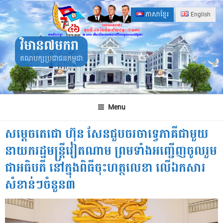
Skip
ភាសាខ្មែរ
English
to
content
វិមាន៧មករា
គណបក្សប្រជាជនកម្ពុជា
Menu
សម្តេចតេជោ ហ៊ុន សែនជួបចរចាទ្វេភាគីជាមួយ
នាយករដ្ឋមន្រ្តីវៀតណាម ព្រមទាំងអញ្ជើញចូលរួម
ជាអធិបតី នៅក្នុងពិធីចុះហត្ថលេខា លើឯកសារ
សំខាន់ៗចំនួន៣