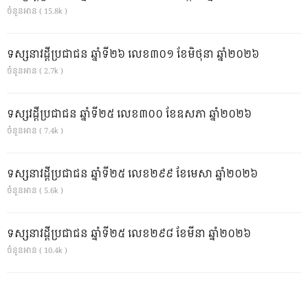
ចំនួនអាន ( 15.8k )
ទស្សនាវដ្ដីប្រជាជន ឆ្នាំទី២៦ លេខ៣០១ ខែមិថុនា ឆ្នាំ២០២៦
ចំនួនអាន ( 2.7k )
ទស្សវដ្តីប្រជាជន ឆ្នាំទី២៥ លេខ៣០០ ខែឧសភា ឆ្នាំ២០២៦
ចំនួនអាន ( 7.4k )
ទស្សនាវដ្ដីប្រជាជន ឆ្នាំទី២៥ លេខ២៩៩ ខែមេសា ឆ្នាំ២០២៦
ចំនួនអាន ( 5.6k )
ទស្សនាវដ្ដីប្រជាជន ឆ្នាំទី២៥ លេខ២៩៨ ខែមីនា ឆ្នាំ២០២៦
ចំនួនអាន ( 10.4k )