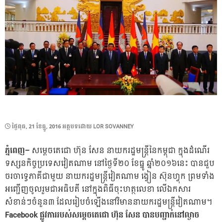
POSTED
ថ្ងៃ​ពុធ, 21 ខែ​ធ្នូ, 2016
អត្ថបទដោយ
LOR SOVANNEY
ON
ភ្នំពេញ
–
សម្តេចតេជោ ហ៊ុន សែន នាយករដ្ឋមន្រ្តីនៃកម្ពុជា ក្នុងដំណើរ
ទស្សនកិច្ចប្រទេសវៀតណាម នៅថ្ងៃទី២០ ខែធ្នូ ឆ្នាំ២០១៦នេះ ​បានជួប
ចរចាទ្វេភាគីជាមួយ នាយករដ្ឋមន្រ្តីវៀតណាម ង្វៀន ស៊ុនហ្វុក ព្រមទាំង
អញ្ជើញចូលរួមជាអធិបតី នៅក្នុងពិធីចុះហត្ថលេខា លើឯកសារ
សំខាន់ៗចំនួន៣ ដែលរៀបចំឡើងនៅវិមាននាយករដ្ឋមន្ត្រីវៀតណាម។
Facebook
ផ្លូវការរបស់សម្តេចតេជោ ហ៊ុន សែន បានបញ្ជាក់នៅល្ងាច