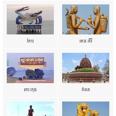
កែប
រតនៈគីរី
កោះកុង
កំពត