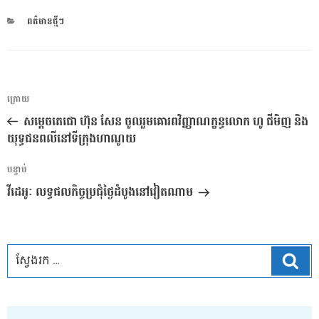
CATEGORIES
ពត៌មានថ្មីៗ
ការ​
អត្ថបទ
ក្រោយ
នាំទិស​
មុន
សម្តេចតេជោ ហ៊ុន សែន ចូលរួមគោរពវិញ្ញាណក្ខន្ធលោក ហូ ជីមិញ និង
ប្រកាស
យុទ្ធជនពលីនៅទីក្រុងហាណូយ
អត្ថបទ
បន្ទាប់
បន្ទាប់
វីដេអូៈ លទ្ធផលកិច្ចប្រជុំថ្ងៃដំបូងនៅវៀតណាម
ស្វែ