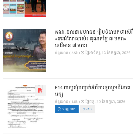
គណៈចលនាមហាជន រៀបចំបាឋកថាស៊េរី
«កេរដំណែលរស់៖ គុណតម្លៃ ៧ មករា»
នៅវិមាន ៧ មករា
ថ្ងៃ​អាទិត្យ, 12 ខែ​កក្កដា, 2026
ចំនួនអាន ( 2.5k )
E14.ពាក្យសុំបញ្ជាក់អំពីការចូលរួមជីវភាព
បក្ស
ថ្ងៃ​ចន្ទ, 20 ខែ​កក្កដា, 2026
ចំនួនអាន ( 1.8k )
ទាញយក
96 KB