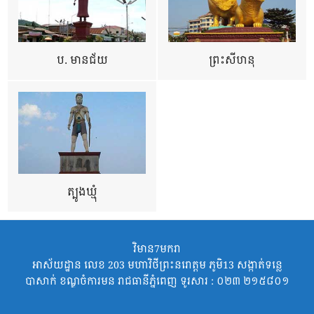
ប. មានជ័យ
ព្រះសីហនុ
ត្បូងឃ្មុំ
វិមាន7មករា
អាស័យដ្ឋាន លេខ 203 មហាវិថីព្រះនរោត្តម ភូមិ13 សង្កាត់ទន្លេ
បាសាក់ ខណ្ឌចំការមន រាជធានីភ្នំពេញ ទូរសារ : ០២៣ ២១៥៨០១