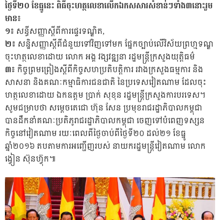
ថ្ងៃទី២០ ខែធ្នូនេះ ពិធីចុះហត្ថលេខាលើកឯកសសារសំខាន់ៗទាំង៣នោះរួម
មាន៖
១៖
សន្ធីសញ្ញាស្តីពីការផ្ទេរទណ្ឌិត,
២៖
សន្ឋិសញ្ញាស្តីពីជំនួយទៅវិញទៅមក ផ្នែកច្បាប់លើវិស័យព្រហ្មទណ្ឌ
ចុះហត្ថលេខាដោយ លោក អង្គ វង្សវឌ្ឍនា រដ្ឋមន្រ្តីក្រសួងយុត្តិធម៌
៣៖
កិច្ចព្រមព្រៀងស្តីពីកិច្ចសហប្រតិបត្តិការ រវាងក្រសួងធម្មការ និង
សាសនា និងគណៈកម្មាធិការជនជាតិ នៃប្រទេសវៀតណាម ដែលចុះ
ហត្ថលេខាដោយ ឯកឧត្តម ប្រាក់ សុខុន រដ្ឋមន្រ្តីក្រសួងការបរទេស។
សូមជម្រាបថា សម្តេចតេជោ ហ៊ុន សែន ប្រមុខរាជរដ្ឋាភិបាលកម្ពុជា
បានដឹកនាំគណៈប្រតិភូរាជរដ្ឋាភិបាលកម្ពុជា ចេញទៅបំពេញទស្សន
កិច្ចនៅវៀតណាម រយៈពេលពីថ្ងៃចាប់ពីថ្ងៃទី២០ ដល់២១ ខែធ្នូ
ឆ្នាំ២០១៦ តបតាមការអញ្ជើញរបស់ នាយករដ្ឋមន្រ្តីវៀតណាម លោក
ង្វៀន ស៊ុនហ៊្វុក៕