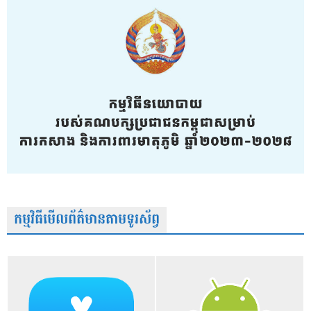
កម្មវិធីមើលព័ត៌មានតាមទូរស័ព្វ