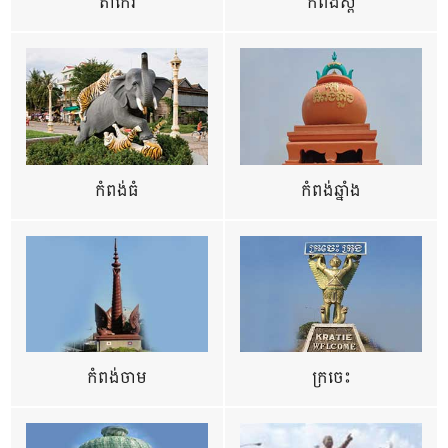
តាកែវ
កំពង់ស្ពឺ
កំពង់ធំ
កំពង់ឆ្នាំង
កំពង់ចាម
ក្រចេះ