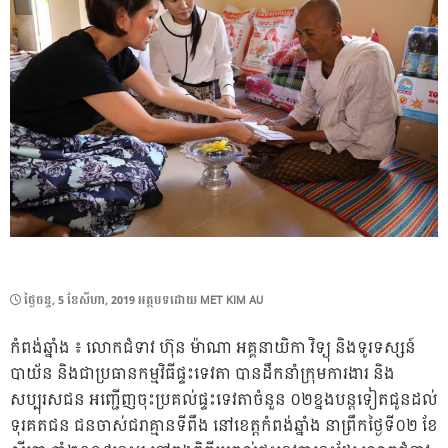
POSTED
ថ្ងៃ​ចន្ទ, 5 ខែ​សីហា, 2019
អត្ថបទដោយ
MET KIM AU
ON
កំពង់ឆ្នាំង ៖ លោកជំទាវ ហ៊ុន ម៉ាណា អគ្គនាយិកា វិទ្យុ និងទូរទស្សន៍
បាយ័ន និងជាប្រធានកម្មវិធីផ្ទះទេវតា បានដឹកនាំក្រុមការងារ និង
សប្បុរសជន អញ្ជើញចុះប្រគល់ផ្ទះទេវតាចំនួន ០២ខ្នងបន្តទៀតជូនដល់
ទុរគតជន ជនចាស់ជរាគ្មានទីពឹង នៅខេត្តកំពង់ឆ្នាំង នាព្រឹកថ្ងៃទី០២ ខែ