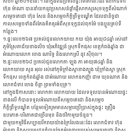
សីហា ឆ្នាំ២០១៩នេះ។ នៅក្នុងពិធីប្រគល់ផ្ទះទេវតានេះដែរ លោកជំទាវ
ហ៊ុន ម៉ាណា បាននាំយកនូវប្រសាសន៍ផ្តាំផ្ញើសាកសួរសុខទុក្ខពីសំណាក់
សម្តេចតេជោ ហ៊ុន សែន និងសម្តេចកិត្តិព្រឹទ្ធបណ្ឌិត ដែលជានិច្ចជា
កាលសម្តេចទាំងពីរតែងគិតគូរអំពីសុខទុក្ខដល់ពុកម៉ែ បងប
្អូនគ្រប់ទី
កន្លែង។
១.ផ្ទះលេខ២៦៧ ប្រគល់ជូនលោកយាយ កយ យ៉ុង អាយុ៨៤ឆ្នាំ រស់នៅ
ភូមិស្រែតាជ័យខាងលិច ឃុំអភិវឌ្ឍន៍ ស្រុកទឹកផុស ខេត្តកំពង់ឆ្នាំង ជា
អំណោយលោក ហេង ណារិទ្ធ និងលោកស្រី នូវ សុីថុល។
២.ផ្ទះលេខ២៦៨ ប្រគល់ជូនលោកតា ឡុង ភា អាយុ៧៤ឆ្នាំ និង
លោកយាយ សួន អុល រស់នៅភូមិក្រាំងស្គាខាងត្បូង ឃុំក្រាំងស្គា ស្រុក
ទឹកផុស ខេត្តកំពង់ឆ្នាំង ជាអំណោយ លោកឧកញ៉ា ជាម ឃុនណាត និង
លោកជំទាវ ហេង ចិន្តា ព្រមទាំងបុត្រ។
នៅក្នុងឱកាសនោះ លោកតា លោកយាយ ដែលទទួលបានអំណោយផ្ទះ
ខាងលើ ក៏បានទទួលអំណោយពីសម្តេចតេជោ និងសម្តេច
កិត្តិព្រឹទ្ធបណ្ឌិត បន្ថែមទៀតរួមមានសម្ភារប្រើប្រាស់ក្នុងផ្ទះ គ្រឿង
ឧបភោគ-បរិភោគជាច្រើនមុខ និងថវិកាមួយចំនួន។
ជាមួយកម្មវិធីសប្បាយរីករាយយ៉ាងក្រៃលែង​នេះដែរ លោកជំទាវ ហ៊ុន
ម៉ាណា និងសប្បុរសជនក៏បានចែកអំណោយរបស់សម្តេចតេជោ និងស