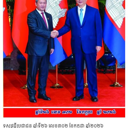
ទស្សវដ្តីប្រជាជន ឆ្នាំទី២៦ លេខ៣០២ ខែកក្កដា ឆ្នាំ២០២៦