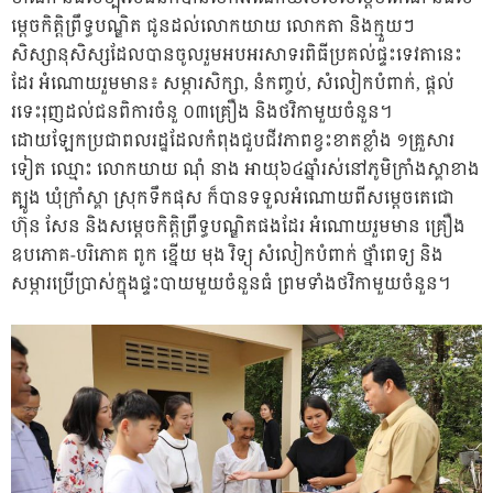
ម្តេចកិត្តិព្រឹទ្ធបណ្ឌិត ជូនដល់លោកយាយ លោកតា និងក្មួយៗ
សិស្សានុសិស្សដែលបានចូលរួមអបអរសាទរពិធីប្រគល់ផ្ទះទេវតានេះ
ដែរ អំណោយរួមមាន៖ សម្ភារសិក្សា, នំកញ្ចប់, សំលៀកបំពាក់, ផ្តល់
រទេះរុញដល់ជនពិការចំនួ ០៣គ្រឿង និងថវិកាមួយចំនួន។
ដោយឡែកប្រជាពលរដ្ឋដែលកំពុងជួបជីវភាពខ្វះខាតខ្លាំង ១គ្រួសារ
ទៀត ឈ្មោះ លោកយាយ ណុំ នាង អាយុ៦៤ឆ្នាំរស់នៅភូមិក្រាំងស្គាខាង
ត្បូង ឃុំក្រាំស្គា ស្រុកទឹកផុស ក៏បានទទួលអំណោយពីសម្តេចតេជោ
ហ៊ុន សែន និងសម្តេចកិត្តិព្រឹទ្ធបណ្ឌិតផងដែរ អំណោយរួមមាន គ្រឿង
ឧបភោគ-បរិភោគ ពូក ខ្នើយ មុង វិទ្យុ សំលៀកបំពាក់ ថ្នាំពេទ្យ និង
សម្ភារប្រើប្រាស់ក្នុងផ្ទះបាយមួយចំនួនធំ ព្រមទាំងថវិកាមួយចំនួន។