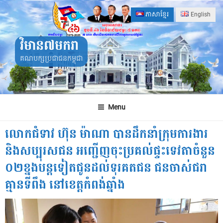
Skip
ភាសាខ្មែរ
English
to
content
វិមាន៧មករា
គណបក្សប្រជាជនកម្ពុជា
Menu
លោកជំទាវ ហ៊ុន ម៉ាណា បានដឹកនាំក្រុមការងារ
និងសប្បុរសជន អញ្ជើញចុះប្រគល់ផ្ទះទេវតាចំនួន
០២ខ្នងបន្តទៀតជូនដល់ទុរគតជន ជនចាស់ជរា
គ្មានទីពឹង នៅខេត្តកំពង់ឆ្នាំង