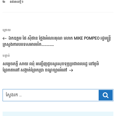
CATEGORIES
ពត៌មានថ្មីៗ
ការ​
អត្ថបទ
ក្រោយ
នាំទិស​
មុន
ឯកឧត្តម ផៃ ស៊ីផាន ថ្លែងអំណរគុណ លោក MIKE POMPEO រដ្ឋមន្ត្រី
ប្រកាស
ក្រសួងការបរទេសអាមេរិក…………..
អត្ថបទ
បន្ទាប់
បន្ទាប់
សម្តេចភក្តី សាយ ឈុំ អញ្ជើញជួបសួរសុខទុក្ខប្រជាពលរដ្ឋ នៅភូមិ
ព្រែកតាពៅ សង្កាត់ព្រែកប្រា ខណ្ឌច្បារអំពៅ
ស្វែ