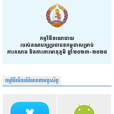
កម្មវិធីមើលព័ត៌មានតាមទូរស័ព្វ