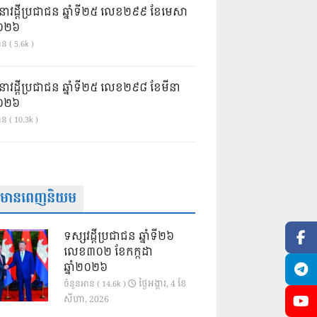
នាវដ្ដីប្រជាជន ឆ្នាំទី២៥ លេខ២៩៩ ខែមេសា
ំ២០២៦
ន ( 5.6k )
នាវដ្ដីប្រជាជន ឆ្នាំទី២៥ លេខ២៩៨ ខែមីនា
ំ២០២៦
ាន ( 10.3k )
ត៌មានពេញនិយម
ទស្សវដ្តីប្រជាជន ឆ្នាំទី២៦
លេខ៣០២ ខែកក្កដា
ឆ្នាំ២០២៦
ថ្ងៃ​អង្គារ, 4 ខែ​
ចំនួនអាន ( 14.6k )
សីហា, 2026