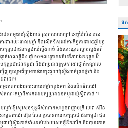
ទស្
EY
ជនកម្ពុជាឃុំស្ទឹងកាច់ ស្រុកសាលាក្រៅ ខេត្តប៉ៃលិន បាន
រងាររយៈពេល៥ឆ្នាំ និងលើកទិសដៅភារកិច្ចការងារ៥ឆ្នាំបន្ត
ប្រជាជនកម្ពុជាឃុំស្ទឹងកាច់ និងបោះឆ្នោតស្ទាបស្ទង់មតិ
កាត់អាណត្តិទី៤ ឆ្នា
ំ២០១៧ ក្រោមអធិបតីភាពឯកឧត្តម អ៊ី
្រជាជនកម្ពុជា និងជាប្រធានក្រុមការងារថ្នាក់កណ្តាល
ើញចូលរួមពីក្រុមការងារចុះជួយឃុំស្ទឹងកាច់គ្រប់ថ្នាក់ និង
ើនផងដែរ។
លសកម្មភាពការងាររយៈពេល៥ឆ្នាំកន្លងមក និងលើកទិសដៅ
របស់គណៈកម្មាធិការគណបក្សប្រជាជនកម្ពុជាឃុំស្ទឹងកាច់ ។
ណ្តាំផ្ញើរសួរសុខទុក្ខពីសំណាក់សម្តេចពញ្ញាចក្រី ហេង សំរិន
ងសម្តេចតេជោ ហ៊ុន សែន ប្រធានគណបក្សប្រជាជនកម្ពុជា ជូន
ុជាឃុំស្ទឹងកាច់ទាំងអស់ដោយសេចក្តីនឹករលឹក និងបានកោត