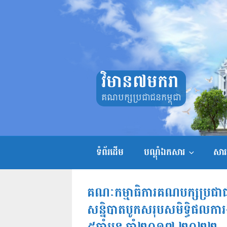
Skip
to
content
វិមាន៧មករា
គណបក្សប្រជាជនកម្ពុជា
ទំព័រដើម
បណ្តុំឯកសារ
សាររ
គណៈកម្មាធិការគណបក្សប្រជាជនកម
សន្និបាតបូកសរុបសមិទ្ធិផលកា