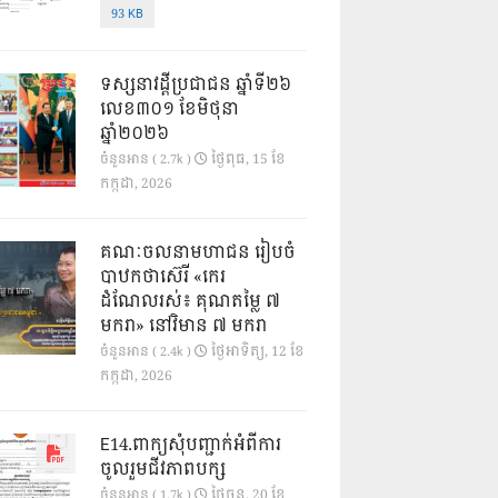
93 KB
ទស្សនាវដ្ដីប្រជាជន ឆ្នាំទី២៦
លេខ៣០១ ខែមិថុនា
ឆ្នាំ២០២៦
ថ្ងៃ​ពុធ, 15 ខែ​
ចំនួនអាន ( 2.7k )
កក្កដា, 2026
គណៈចលនាមហាជន រៀបចំ
បាឋកថាស៊េរី «កេរ
ដំណែលរស់៖ គុណតម្លៃ ៧
មករា» នៅវិមាន ៧ មករា
ថ្ងៃ​អាទិត្យ, 12 ខែ​
ចំនួនអាន ( 2.4k )
កក្កដា, 2026
E14.ពាក្យសុំបញ្ជាក់អំពីការ
ចូលរួមជីវភាពបក្ស
ថ្ងៃ​ចន្ទ, 20 ខែ​
ចំនួនអាន ( 1.7k )