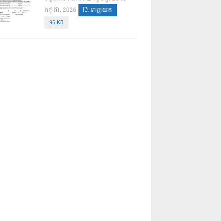
កក្កដា, 2026
ទាញយក
96 KB