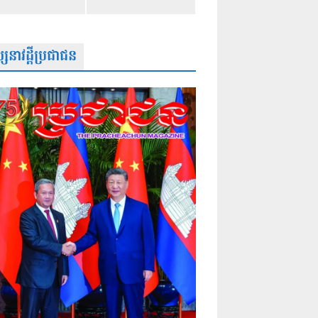
សនាវដ្តីប្រជាជន