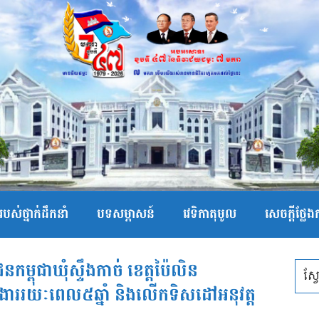
បស់ថ្នាក់ដឹកនាំ
បទសម្ភាសន៍
វេទិកាតុមូល
សេចក្ដីថ្លែ
្ពុជាឃុំស្ទឹងកាច់ ខេត្តប៉ៃលិន
រងាររយៈពេល៥ឆ្នាំ និងលើកទិសដៅអនុវត្ត