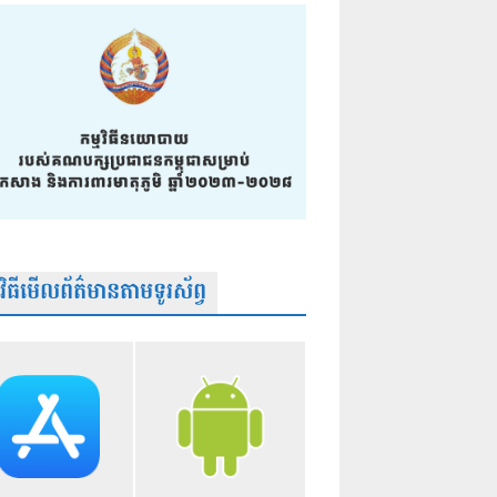
មវិធីមើលព័ត៌មានតាមទូរស័ព្វ