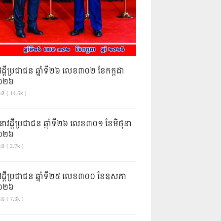
វដ្តីប្រជាជន ឆ្នាំទី២៦ លេខ៣០២ ខែកក្កដា
ំ២០២៦
ាន ( 14.6k )
នាវដ្ដីប្រជាជន ឆ្នាំទី២៦ លេខ៣០១ ខែមិថុនា
ំ២០២៦
ន ( 2.7k )
វដ្តីប្រជាជន ឆ្នាំទី២៥ លេខ៣០០ ខែឧសភា
ំ២០២៦
ន ( 7.3k )