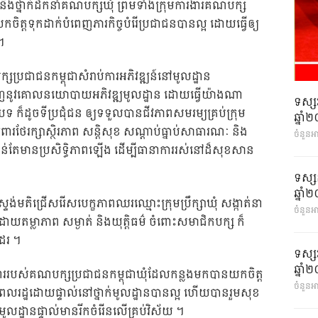
ងថ្នាក់ដឹកនាំគណបក្សឃុំ ព្រមទាំងក្រុមការងារគណបក្ស
ិត្តទុកដាក់បំពេញភារកិច្ចបំរើប្រជាជនបានល្អ ដោយធ្វើឲ្យ
។
ជាជនកម្ពុជាសំរាប់ការអភិវឌ្ឍន៍នៅមូលដ្ឋាន
េញនូវគោលនយោបាយអភិវឌ្ឍមូលដ្ឋាន ដោយធ្វើយ៉ាងណា
ទស្ស
 ក៏ដូចទីប្រជុំជន ឲ្យទទួលបានជីវភាពសមរម្យគ្រប់ក្រុម
ឆ្នា
ារថែរក្សាស្ថិរភាព សន្តិសុខ សណ្តាប់ធ្នាប់សាធារណៈ និង
ចំនួនអ
 និងកាន់តែមានប្រសិទ្ធិភាពឡើង ដើម្បីធានាការរស់នៅដ៏សុខសាន
ទស្ស
ឆ្នា
ង់មតិជ្រើសរើសបេក្ខភាពឈរឈ្មោះក្រុមប្រឹក្សាឃុំ សង្កាត់នា
ចំនួនអា
យតម្លាភាព សម្ងាត់ និងយុត្តិធម៌ ចំពោះសមាជិកបក្ស ក៏
ដែរ ។
ទស្ស
ឆ្នា
ាររបស់គណបក្សប្រជាជនកម្ពុជាឃុំដែលកន្លងមកបានយកចិត្ត
ចំនួនអា
្រជាពលរដ្ឋដោយផ្ទាល់នៅថ្នាក់មូលដ្ឋានបានល្អ ហើយបានរួមសុខ
ៅមូលដ្ឋានផ្ទាល់មានរីកចំរើនលើគ្រប់វិស័យ ។