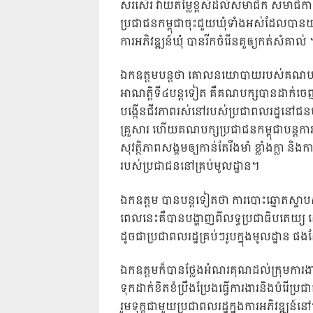
សរសើរ វាយតម្លៃខ្ពស់ដល់សមាជិក សមាជិកានិ
ប្រជាជនកម្ពុជាចុះជួយឃុំទាំងអស់ដែលបានយកច
ការអភិវឌ្ឍន៍ឃុំ បានរីកចំរើនគួឲ្យកត់សំគាល់ 
ឯកឧត្តមបន្តថា គោលនយោបាយរបស់គណបក្សប្រ
អាណត្ដិទី៤បន្ដទៀត គឺគណបក្សបានដាក់ច
បង្កើនជីវភាពរស់នៅរបស់ប្រជាពលរដ្ឋនៅជនបទ
គ្រួសារ ហើយគណបក្សប្រជាជនកម្ពុជាបន្តការព
សុវត្ថិភាពសង្គមឲ្យកាន់តែរឹងមាំ ខ្លាំងក្លា​
របស់ប្រជាជននៅគ្រប់មូលដ្ឋាន។
ឯកឧត្តម បានបន្តទៀតថា ការបោះឆ្នោតស្ទាបស្ទ
ពេលនេះគឺបានបង្ហាញពីលទ្ធប្រជាធិបតេយ្យ ដោ
ដូចជាប្រជាពលរដ្ឋគ្រប់ៗរូបក្នុងមូលដ្ឋាន ផង
ឯកឧត្តមក៏បានថ្លែងអំណរគុណដល់ក្រុមការង
ទុកដាក់ខិតខំប្រឹងប្រែងធ្វើការងារនិងបំរើប
រួមទុក្ខជាមួយប្រជាពលរដ្ឋក្នុងការអភិវឌ្ឍន៍ន