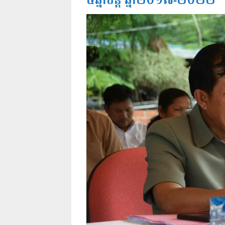
៥ឆ្នាំបន្ត ឆ្នាំ២០១៧-២០២២