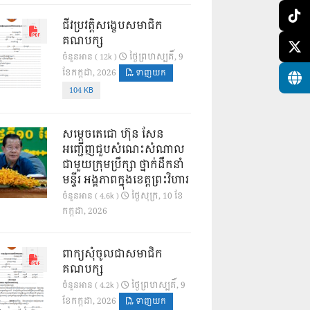
ជីវប្រវត្តិសង្ខេបសមាជិក
គណបក្ស
ថ្ងៃ​ព្រហស្បតិ៍, 9
ចំនួនអាន ( 12k )
ខែ​កក្កដា, 2026
ទាញយក
104 KB
សម្តេចតេជោ ហ៊ុន សែន
អញ្ជើញជួបសំណេះសំណាល
ជាមួយក្រុមប្រឹក្សា ថ្នាក់ដឹកនាំ
មន្ទីរ អង្គភាពក្នុងខេត្តព្រះវិហារ
ថ្ងៃ​សុក្រ, 10 ខែ​
ចំនួនអាន ( 4.6k )
កក្កដា, 2026
ពាក្យសុំចូលជាសមាជិក
គណបក្ស
ថ្ងៃ​ព្រហស្បតិ៍, 9
ចំនួនអាន ( 4.2k )
ខែ​កក្កដា, 2026
ទាញយក