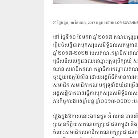
POSTED
ថ្ងៃ​អង្គារ, 10 ខែ​មករា, 2017
អត្ថបទដោយ
LOR SOVANN
ON
នៅ ថ្ងៃទី១០ ខែមករា ឆ្នាំ២០១៧ គណបក្សប្រជា
រៀបចំសន្និបាតបូកសរុបសមិទ្ធិផលសកម្មភាពកា
ឆ្នាំ២០១៧-២០២២ របស់គណៈកម្មាធិការគណបក្ស
ជ្រើសរើសបេក្ខជនឈរឈ្មោះក្រុមប្រឹក្សាឃុំ សង្
ឈាន សមាជិកគណៈកម្មាធិការកណ្តាលគណបក្សប
ចុះជួយខេត្តប៉ៃលិន ដោយអង្គពិធីក៏មានការអញ្ជ
សមាជិក សមាជិកាគណបក្សទូទាំងឃុំជាច្រ
អង្គសន្និបាតបានធ្វើការបូកសរុបសមិទ្ធិផ
ភារកិច្ចការងារ៥ឆ្នាំបន្ត ឆ្នាំ២០១៧-២០២២ 
ថ្លែងក្នុងឱកាសនោះឯកឧត្តម អ៊ី ឈាន បាននាំប
ប្រធានកិត្តិយសគណបក្សប្រជាជនកម្ពុជា និ
ចំពោះសមាជិកសមាជិកាគណបក្សប្រជាជនកម្ព