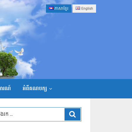
ភាសាខ្មែរ
English
ងការណ៍
អំពីគណបក្ស
ស្វែងរក