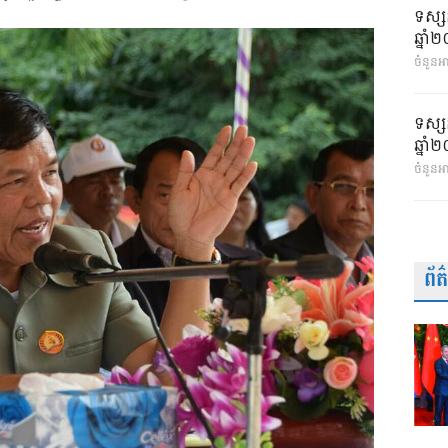
ទស្ស
ឆ្នា
ចំនួនអា
ទស្ស
ឆ្នា
ចំនួនអ
ព័