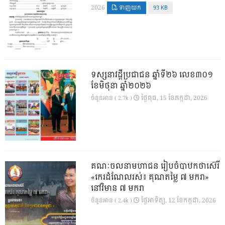
2026
ទាញយក
93 KB
ទស្សនាវដ្ដីប្រជាជន ឆ្នាំទី២៦ លេខ៣០១
ខែមិថុនា ឆ្នាំ២០២៦
ថ្ងៃ​ពុធ, 15 ខែ​កក្កដា, 2026
ចំនួនអាន ( 2.7k )
គណៈចលនាមហាជន រៀបចំបាឋកថាស៊េរី
«កេរដំណែលរស់៖ គុណតម្លៃ ៧ មករា»
នៅវិមាន ៧ មករា
ថ្ងៃ​អាទិត្យ, 12 ខែ​កក្កដា, 2026
ចំនួនអាន ( 2.4k )