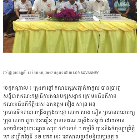
POSTED
ថ្ងៃ​ព្រហស្បតិ៍, 12 ខែ​មករា, 2017
អត្ថបទដោយ
LOR SOVANNEY
ON
ខេត្តកណ្តាល ៖ ក្រុងតាខ្មៅ គណបក្សសង្កាត់តាក្តុល បានប្រារព្ធ
សន្និបាតគណ:កម្មាធិការគណបក្សសង្កាត់ ក្រោមអធិបតីភាព
គណ:អធិបតីកិត្តិយស ឯកឧត្តម ឌៀង សារុន អនុ
ប្រធានទី១គណ:ពង្រឹងក្រុងតាខ្មៅ លោក ហេង ធៀម ប្រធានគណបក្ស
ក្រុង លោក គួយ ប៊ុនធឿន ប្រធានគណ:ពង្រឹងសង្កាត់ ដោយមាន
សមាជិកអង្គបោះឆ្នោត សរុប ៤៥០នាក់ ។ កម្មវិធី បាននិងកំពុងប្រព្រិត្តិ
ទៅ នាព្រឹកថ្ងៃទី ១២ មករា នេះ នៅសាលប្រជុំមន្ទីរបក្សខេត្ត៕