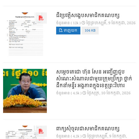
ជីវប្រវត្តិសង្ខេបសមាជិកគណបក្ស
ថ្ងៃ​ព្រហស្បតិ៍, 9 ខែ​កក្កដា, 2026
ចំនួនអាន ( 12k )
ទាញយក
104 KB
សម្តេចតេជោ ហ៊ុន សែន អញ្ជើញជួប
សំណេះសំណាលជាមួយក្រុមប្រឹក្សា ថ្នាក់
ដឹកនាំមន្ទីរ អង្គភាពក្នុងខេត្តព្រះវិហារ
ថ្ងៃ​សុក្រ, 10 ខែ​កក្កដា, 2026
ចំនួនអាន ( 4.5k )
ពាក្យសុំចូលជាសមាជិកគណបក្ស
ថ្ងៃ​ព្រហស្បតិ៍, 9 ខែ​កក្កដា,
ចំនួនអាន ( 4.2k )