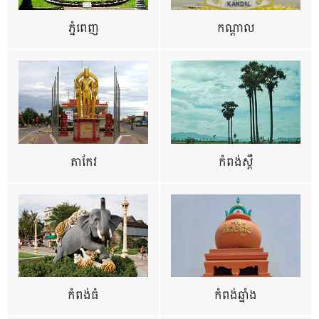
ភ្នំពេញ
កណ្តាល
តាកែវ
កំពង់ស្ពឺ
កំពង់ធំ
កំពង់ឆ្នាំង