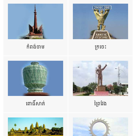
កំពង់ចាម
ក្រចេះ
ពោធិ៍សាត់
ព្រៃវែង