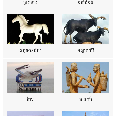
ព្រះវិហារ
បាត់ដំបង
ឧត្ដរមានជ័យ
មណ្ឌលគីរី
កែប
រតនៈគីរី