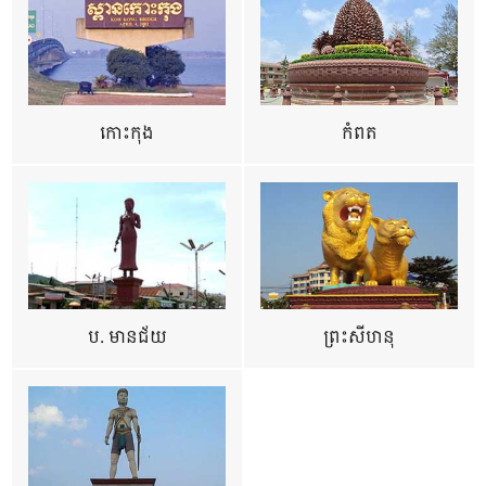
កោះកុង
កំពត
ប. មានជ័យ
ព្រះសីហនុ