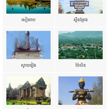
សៀមរាប
ស្ទឹងត្រែង
ស្វាយរៀង
ប៉ៃលិន