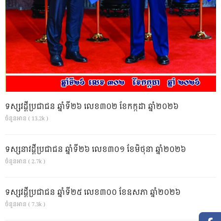
ទស្សវដ្តីប្រជាជន ឆ្នាំទី២៦ លេខ៣០២ ខែកក្កដា ឆ្នាំ២០២៦
ចំនួនអាន ( 13.2k )
ទស្សនាវដ្ដីប្រជាជន ឆ្នាំទី២៦ លេខ៣០១ ខែមិថុនា ឆ្នាំ២០២៦
ចំនួនអាន ( 2.7k )
ទស្សវដ្តីប្រជាជន ឆ្នាំទី២៥ លេខ៣០០ ខែឧសភា ឆ្នាំ២០២៦
ចំនួនអាន ( 7.3k )