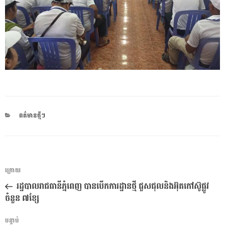
CATEGORIES
ពត៌មានថ្មីៗ
ការ​
អត្ថបទ
ក្រោយ
នាំទិស​
មុន
រដ្ឋបាលរាជធានីភ្នំពេញ បានបើកការដ្ឋានថ្មី ជួសជុលនិងអ៊ុតកៅស៊ូផ្លូវ
ប្រកាស
ចំនួន ៧ខ្សែ
អត្ថបទ
បន្ទាប់