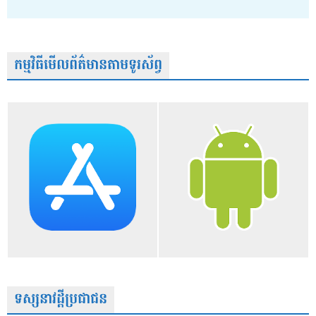
កម្មវិធីមើលព័ត៌មានតាមទូរស័ព្វ
ទស្សនាវដ្តីប្រជាជន