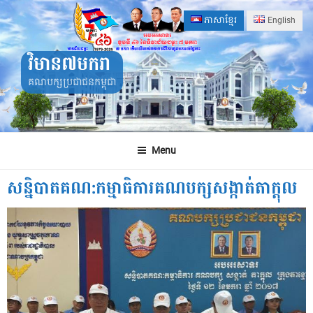
Skip
ភាសាខ្មែរ
English
to
content
វិមាន៧មករា
គណបក្សប្រជាជនកម្ពុជា
Menu
សន្និបាតគណ:កម្មាធិការគណបក្សសង្កាត់តាក្តុល