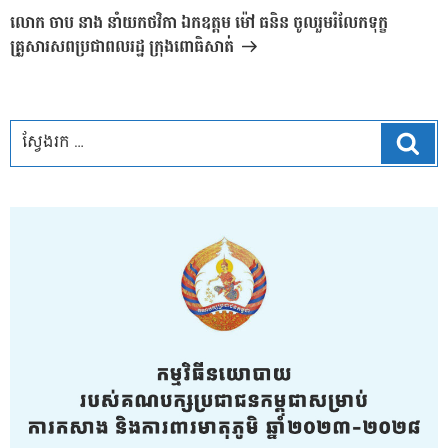
បន្ទាប់
លោក ចាប នាង នាំយកថវិកា ឯកឧត្តម ម៉ៅ ធនិន ចូលរួមរំលែកទុក្ខ
គ្រួសារសពប្រជាពលរដ្ឋ ក្រុងពោធិសាត់
ស្វែ