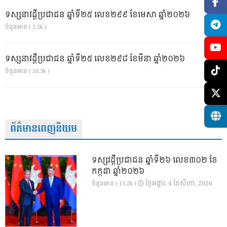
ទស្សនាវដ្ដីប្រជាជន ឆ្នាំទី២៥ លេខ២៩៩ ខែមេសា ឆ្នាំ២០២៦
ចំនួនអាន ( 5.5k )
ទស្សនាវដ្ដីប្រជាជន ឆ្នាំទី២៥ លេខ២៩៨ ខែមីនា ឆ្នាំ២០២៦
ចំនួនអាន ( 10.3k )
ព័ត៌មានពេញនិយម
ទស្សវដ្តីប្រជាជន ឆ្នាំទី២៦ លេខ៣០២ ខែ
កក្កដា ឆ្នាំ២០២៦
ថ្ងៃ​អង្គារ, 4 ខែ​សីហា, 2026
ចំនួនអាន ( 13.2k )