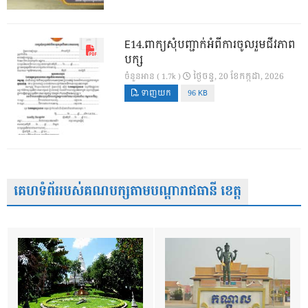
E14.ពាក្យសុំបញ្ជាក់អំពីការចូលរួមជីវភាព
បក្ស
ថ្ងៃ​ចន្ទ, 20 ខែ​កក្កដា, 2026
ចំនួនអាន ( 1.7k )
ទាញយក
96 KB
គេហទំព័ររបស់គណបក្សតាមបណ្តារាជធានី ខេត្ត