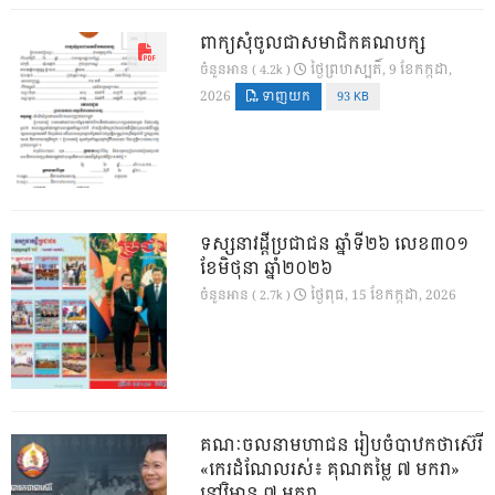
ពាក្យសុំចូលជាសមាជិកគណបក្ស
ថ្ងៃ​ព្រហស្បតិ៍, 9 ខែ​កក្កដា,
ចំនួនអាន ( 4.2k )
2026
ទាញយក
93 KB
ទស្សនាវដ្ដីប្រជាជន ឆ្នាំទី២៦ លេខ៣០១
ខែមិថុនា ឆ្នាំ២០២៦
ថ្ងៃ​ពុធ, 15 ខែ​កក្កដា, 2026
ចំនួនអាន ( 2.7k )
គណៈចលនាមហាជន រៀបចំបាឋកថាស៊េរី
«កេរដំណែលរស់៖ គុណតម្លៃ ៧ មករា»
នៅវិមាន ៧ មករា