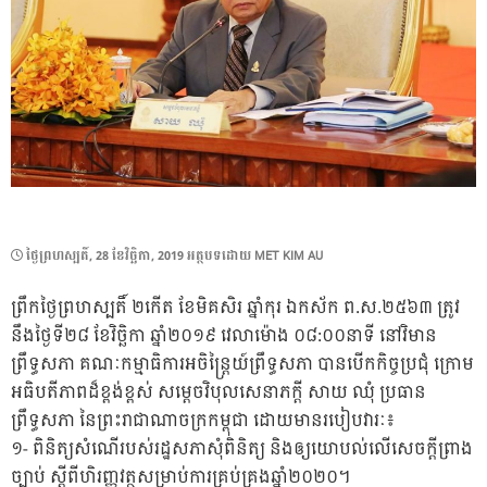
POSTED
ថ្ងៃ​ព្រហស្បតិ៍, 28 ខែ​វិច្ឆិកា, 2019
អត្ថបទដោយ
MET KIM AU
ON
ព្រឹកថ្ងៃព្រហស្បតិ៍ ២កើត ខែមិគសិរ ឆ្នាំកុរ ឯកស័ក ព.ស.២៥៦៣ ត្រូវ
នឹងថ្ងៃទី២៨ ខែវិច្ឆិកា ឆ្នាំ២០១៩ វេលាម៉ោង ០៨:០០នាទី នៅវិមាន
ព្រឹទ្ធសភា គណៈកម្មាធិការអចិន្ត្រៃយ៍ព្រឹទ្ធសភា បានបើកកិច្ចប្រជុំ ក្រោម
អធិបតីភាពដ៏ខ្ពង់ខ្ពស់ សម្តេចវិបុលសេនាភក្តី សាយ ឈុំ ប្រធាន
ព្រឹទ្ធសភា នៃព្រះរាជាណាចក្រកម្ពុជា ដោយមានរបៀបវារៈ៖
១- ពិនិត្យសំណើរបស់រដ្ឋសភាសុំពិនិត្យ និងឲ្យយោបល់លើសេចក្តីព្រាង
ច្បាប់ ស្តីពីហិរញ្ញវត្ថុសម្រាប់
ការគ្រប់គ្រងឆ្នាំ២០២០។