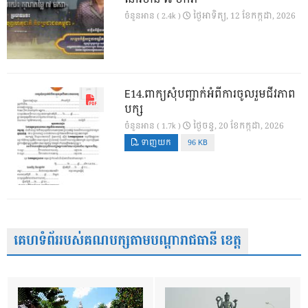
ថ្ងៃ​អាទិត្យ, 12 ខែ​កក្កដា, 2026
ចំនួនអាន ( 2.4k )
E14.ពាក្យសុំបញ្ជាក់អំពីការចូលរួមជីវភាព
បក្ស
ថ្ងៃ​ចន្ទ, 20 ខែ​កក្កដា, 2026
ចំនួនអាន ( 1.7k )
ទាញយក
96 KB
គេហទំព័ររបស់គណបក្សតាមបណ្តារាជធានី ខេត្ត