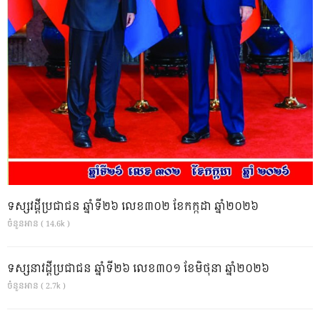
ទស្សវដ្តីប្រជាជន ឆ្នាំទី២៦ លេខ៣០២ ខែកក្កដា ឆ្នាំ២០២៦
ចំនួនអាន ( 14.6k )
ទស្សនាវដ្ដីប្រជាជន ឆ្នាំទី២៦ លេខ៣០១ ខែមិថុនា ឆ្នាំ២០២៦
ចំនួនអាន ( 2.7k )