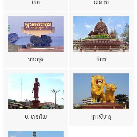
កែប
រតនៈគីរី
កោះកុង
កំពត
ប. មានជ័យ
ព្រះសីហនុ