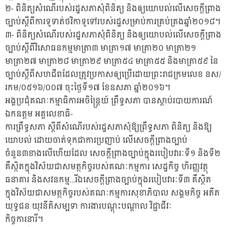
២- ពិនិត្យសំណើរបស់រដ្ឋសភាសុំពិនិត្យ និងឲ្យយោបល់លើសេចក្តីព្រាង
ច្បាប់ស្តីពីការទូទាត់ថវិកាទូទៅរបស់រដ្ឋសម្រាប់ការគ្រប់គ្រងឆ្នាំ២០១៨។
៣- ពិនិត្យសំណើរបស់រដ្ឋសភាសុំពិនិត្យ និងឲ្យយោបល់លើសេចក្តីព្រាង
ច្បាប់ស្តីពីវិសោធនកម្មមាត្រា៣ មាត្រា១៧ មាត្រា២០ មាត្រា២១
មាត្រា២៧ មាត្រា២៨ មាត្រា២៩ មាត្រា៥៤ មាត្រា៥៥ និងមាត្រា៥៩ នៃ
ច្បាប់ស្តីពីសហជីពដែលត្រូវប្រកាសឲ្យប្រើដោយព្រះរាជក្រមលេខ នស/
រកម/០៥១៦/០០៧ ចុះថ្ងៃទី១៧ ខែឧសភា ឆ្នាំ២០១៦។
អង្គប្រជុំគណៈកម្មាធិការអចិន្រ្តៃយ៍ ព្រឹទ្ធសភា បានស្តាប់របាយការណ៍
ឯកឧត្តម អគ្គលេខាធិ-
ការព្រឹទ្ធសភា ស្តីពីសំណើរបស់រដ្ឋសភាសុំឱ្យព្រឹទ្ធសភា ពិនិត្យ និងឱ្យ
យោបល់ ដោយចាត់ទុកជាការប្រញាប់ លើសេចក្តីព្រាងច្បាប់
ចំនួន៣ខាងលើហើយដែល សេចក្តីព្រាងច្បាប់ក្នុងរបៀបវារៈទី១ និងទី២
គឺស្ថិតក្នុងវិស័យជាសមត្ថកិច្ចរបស់គណៈកម្មការ សេដ្ឋកិច្ច ហិរញ្ញវត្ថុ
ធនាគារ និងសវនកម្ម…រីឯសេចក្តីព្រាងច្បាប់ក្នុងរបៀបវារៈទី៣ គឺស្ថិត
ក្នុងវិស័យជាសមត្ថកិច្ចរបស់គណៈកម្មការសុខាភិបាល សង្គមកិច្ច អតីត
យុទ្ធជន យុវនីតិសម្បទា ការងារបណ្តុះបណ្តាល វិជ្ជាជីវៈ
កិច្ចការនារី។