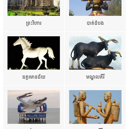
ព្រះវិហារ
បាត់ដំបង
ឧត្ដរមានជ័យ
មណ្ឌលគីរី