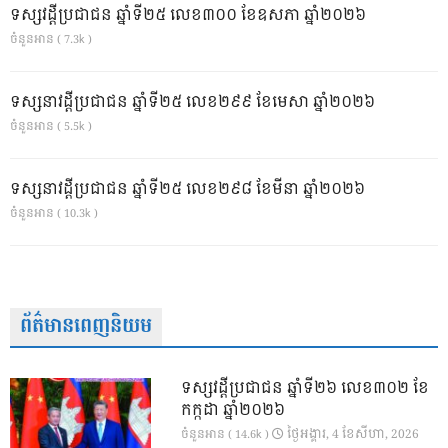
ទស្សវដ្តីប្រជាជន ឆ្នាំទី២៥ លេខ៣០០ ខែឧសភា ឆ្នាំ២០២៦
ចំនួនអាន ( 7.3k )
ទស្សនាវដ្ដីប្រជាជន ឆ្នាំទី២៥ លេខ២៩៩ ខែមេសា ឆ្នាំ២០២៦
ចំនួនអាន ( 5.5k )
ទស្សនាវដ្ដីប្រជាជន ឆ្នាំទី២៥ លេខ២៩៨ ខែមីនា ឆ្នាំ២០២៦
ចំនួនអាន ( 10.3k )
ព័ត៌មានពេញនិយម
ទស្សវដ្តីប្រជាជន ឆ្នាំទី២៦ លេខ៣០២ ខែ
កក្កដា ឆ្នាំ២០២៦
ថ្ងៃ​អង្គារ, 4 ខែ​សីហា, 2026
ចំនួនអាន ( 14.6k )