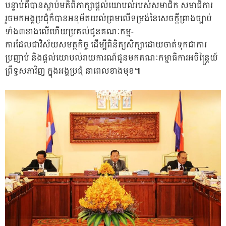
បន្ទាប់ពីបានស្តាប់មតិពិភាក្សាផ្តល់យោបល់របស់សមាជិក សមាជិការ
រួចមកអង្គប្រជុំក៏បានអនុម័តយល់ព្រមលើទម្រង់នៃសេចក្តីព្រាងច្បាប់
ទាំង៣ខាងលើហើយប្រគល់ជូនគណៈកម្ម-
ការដែលជាវិស័យសមត្ថកិច្ច ដើម្បីពិនិត្យសិក្សាដោយចាត់ទុកជាការ
ប្រញាប់ និងផ្តល់យោបល់រាយការណ៍ជូនមកគណៈកម្មាធិការអចិន្ត្រៃយ៍
ព្រឹទ្ធសភាវិញ ក្នុងអង្គប្រជុំ នាពេលខាងមុខ៕