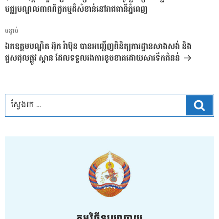
ប្រកាស
មជ្ឈមណ្ឌលពាណិជ្ជកម្មដ៏សំខាន់នៅរាជធានីភ្នំពេញ
អត្ថបទ
បន្ទាប់
បន្ទាប់
ឯកឧត្តមបណ្ឌិត អ៊ុក រ៉ាប៊ុន បានអញ្ជើញពិនិត្យការដ្ឋានសាងសង់ និង
ជួសជុលផ្លូវ ស្ពាន ដែលទទួលរងការខូចខាតដោយសារទឹកជំនន់
ស្វែ