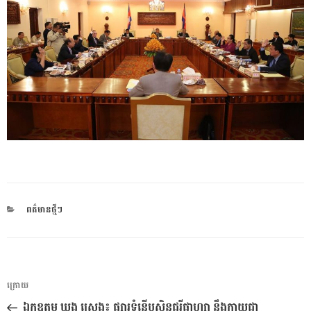
CATEGORIES
ពត៌មានថ្មីៗ
ការ​
អត្ថបទ
ក្រោយ
នាំទិស​
មុន
ឯកឧត្ដម ឃួង ស្រេង៖ ផ្សារទំនើបសិនជូរីផ្លាហ្សា នឹងក្លាយជា