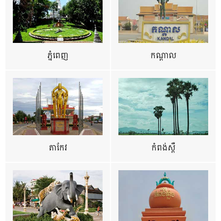
ភ្នំពេញ
កណ្តាល
តាកែវ
កំពង់ស្ពឺ