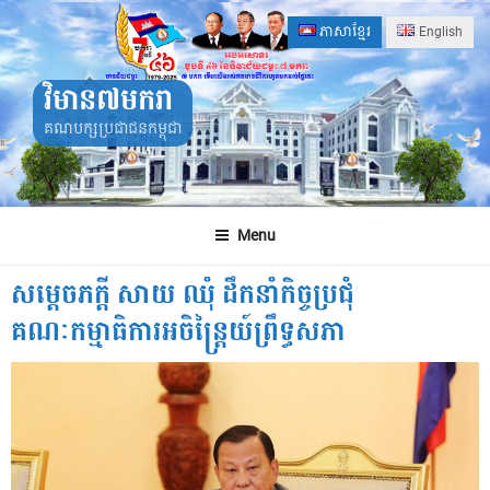
Skip
ភាសាខ្មែរ
English
to
content
វិមាន៧មករា
គណបក្សប្រជាជនកម្ពុជា
Menu
សម្តេចភក្តី សាយ ឈុំ ដឹកនាំកិច្ចប្រជុំ
គណៈកម្មាធិការអចិន្ត្រៃយ៍ព្រឹទ្ធសភា