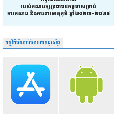
កម្មវិធីមើលព័ត៌មានតាមទូរស័ព្វ