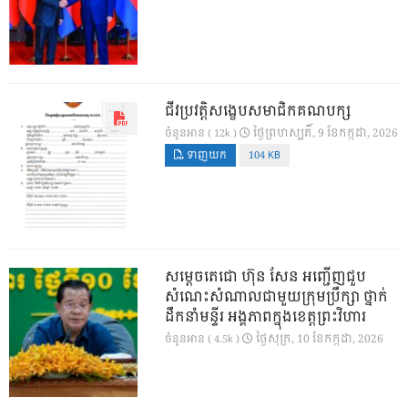
ជីវប្រវត្តិសង្ខេបសមាជិកគណបក្ស
ថ្ងៃ​ព្រហស្បតិ៍, 9 ខែ​កក្កដា, 2026
ចំនួនអាន ( 12k )
ទាញយក
104 KB
សម្តេចតេជោ ហ៊ុន សែន អញ្ជើញជួប
សំណេះសំណាលជាមួយក្រុមប្រឹក្សា ថ្នាក់
ដឹកនាំមន្ទីរ អង្គភាពក្នុងខេត្តព្រះវិហារ
ថ្ងៃ​សុក្រ, 10 ខែ​កក្កដា, 2026
ចំនួនអាន ( 4.5k )