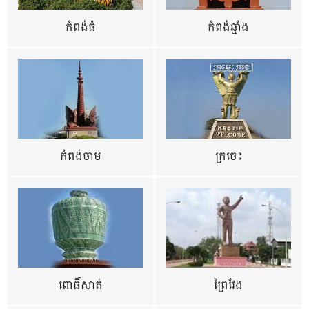
កំពង់ធំ
កំពង់ឆ្នាំង
កំពង់ចាម
ក្រចេះ
ពោធិ៍សាត់
ព្រៃវែង