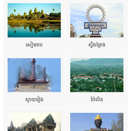
សៀមរាប
ស្ទឹងត្រែង
ស្វាយរៀង
ប៉ៃលិន