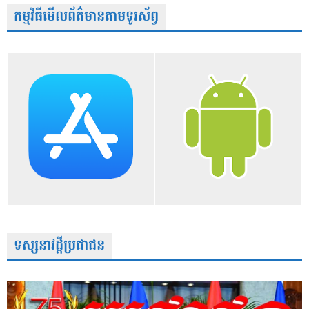
កម្មវិធីមើលព័ត៌មានតាមទូរស័ព្វ
ទស្សនាវដ្តីប្រជាជន