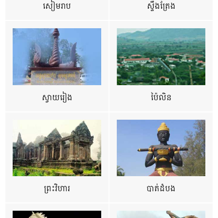
សៀមរាប
ស្ទឹងត្រែង
ស្វាយរៀង
ប៉ៃលិន
ព្រះវិហារ
បាត់ដំបង