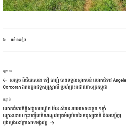
CATEGORIES
ពត៌មានថ្មីៗ
ការ​
អត្ថបទ
ក្រោយ
នាំទិស​
មុន
សម្តេច ពិជ័យសេនា ទៀ បាញ់ បានទទួលស្វាគមន៍ លោកជំទាវ Angela
ប្រកាស
Corcoran ឯកអគ្គរាជទូតអូស្ត្រាលី ប្រចាំព្រះរាជាណាចក្រកម្ពុជា
អត្ថបទ
បន្ទាប់
បន្ទាប់
លោកជំទាវកិត្តិសង្គហបណ្ឌិត ម៉ែន សំអន អបអរសាទរខួប ១ឆ្នាំ
ល្ខោនខោល ចុះបញ្ជីបេតិកភណ្ឌវប្បធម៌អរូបិយនៃមនុស្សជាតិ និងអញ្ជើញ
បួងសួងនៅប្រាសាទអង្គរវត្ត