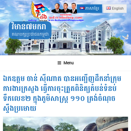
Skip
ភាសាខ្មែរ
English
to
content
វិមាន៧មករា
គណបក្សប្រជាជនកម្ពុជា
Menu
ឯកឧត្តម ចាន់ សុីណាត បានអញ្ជើញដឹកនាំក្រុម
ការងារក្រសួង ធ្វើការចុះត្រួតពិនិត្យតំបន់ទំនប់
ទឹកលេខ២ ក្នុងភូមិសាស្រ្ត ១១០ ត្រង់ចំណុច
ស្ទឹងប្រមោយ