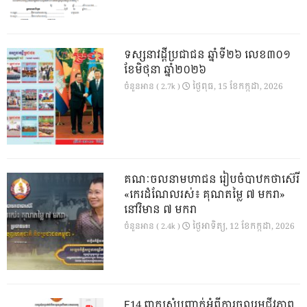
ទស្សនាវដ្ដីប្រជាជន ឆ្នាំទី២៦ លេខ៣០១
ខែមិថុនា ឆ្នាំ២០២៦
ថ្ងៃ​ពុធ, 15 ខែ​កក្កដា, 2026
ចំនួនអាន ( 2.7k )
គណៈចលនាមហាជន រៀបចំបាឋកថាស៊េរី
«កេរដំណែលរស់៖ គុណតម្លៃ ៧ មករា»
នៅវិមាន ៧ មករា
ថ្ងៃ​អាទិត្យ, 12 ខែ​កក្កដា, 2026
ចំនួនអាន ( 2.4k )
E14.ពាក្យសុំបញ្ជាក់អំពីការចូលរួមជីវភាព