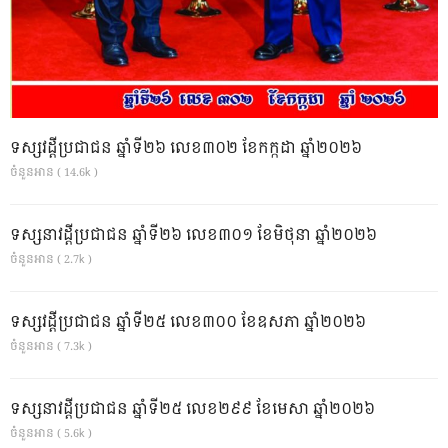
ទស្សវដ្តីប្រជាជន ឆ្នាំទី២៦ លេខ៣០២ ខែកក្កដា ឆ្នាំ២០២៦
ចំនួនអាន ( 14.6k )
ទស្សនាវដ្ដីប្រជាជន ឆ្នាំទី២៦ លេខ៣០១ ខែមិថុនា ឆ្នាំ២០២៦
ចំនួនអាន ( 2.7k )
ទស្សវដ្តីប្រជាជន ឆ្នាំទី២៥ លេខ៣០០ ខែឧសភា ឆ្នាំ២០២៦
ចំនួនអាន ( 7.3k )
ទស្សនាវដ្ដីប្រជាជន ឆ្នាំទី២៥ លេខ២៩៩ ខែមេសា ឆ្នាំ២០២៦
ចំនួនអាន ( 5.6k )