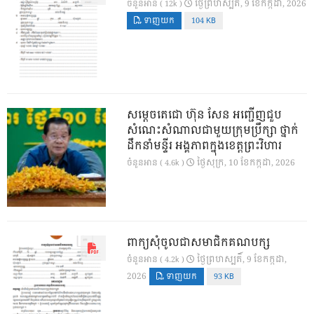
ថ្ងៃ​ព្រហស្បតិ៍, 9 ខែ​កក្កដា, 2026
ចំនួនអាន ( 12k )
ទាញយក
104 KB
សម្តេចតេជោ ហ៊ុន សែន អញ្ជើញជួប
សំណេះសំណាលជាមួយក្រុមប្រឹក្សា ថ្នាក់
ដឹកនាំមន្ទីរ អង្គភាពក្នុងខេត្តព្រះវិហារ
ថ្ងៃ​សុក្រ, 10 ខែ​កក្កដា, 2026
ចំនួនអាន ( 4.6k )
ពាក្យសុំចូលជាសមាជិកគណបក្ស
ថ្ងៃ​ព្រហស្បតិ៍, 9 ខែ​កក្កដា,
ចំនួនអាន ( 4.2k )
2026
ទាញយក
93 KB