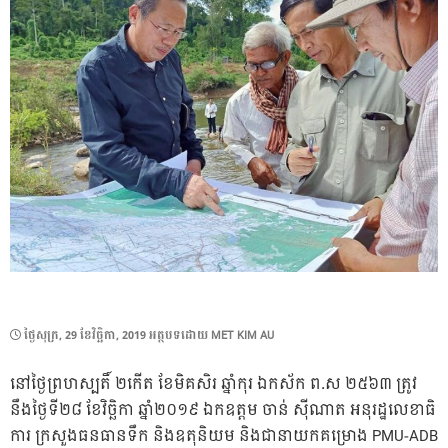
POSTED
ថ្ងៃ​សុក្រ, 29 ខែ​វិច្ឆិកា, 2019
អត្ថបទដោយ
MET KIM AU
ON
នៅថ្ងៃព្រហស្បតិ៍ ២កើត ខែមិគសិរ ឆ្នាំកុរ ឯកស័ក ព.ស ២៥៦៣ ត្រូវ
នឹងថ្ងៃទី២៨ ខែវិច្ឆិកា ឆ្នាំ២០១៩ ឯកឧត្តម ចាន់ សុីណាត អនុរដ្ឋលេខាធិ
ការ ក្រសួងធនធានទឹក និងឧតុនិយម និងជានាយកគម្រោង PMU-ADB