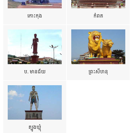
កោះកុង
កំពត
ប. មានជ័យ
ព្រះសីហនុ
ត្បូងឃ្មុំ