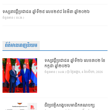
ទស្សនាវដ្ដីប្រជាជន ឆ្នាំទី២៥ លេខ២៩៨ ខែមីនា ឆ្នាំ២០២៦
ចំនួនអាន ( 10.3k )
ព័ត៌មានពេញនិយម
ទស្សវដ្តីប្រជាជន ឆ្នាំទី២៦ លេខ៣០២ ខែ
កក្កដា ឆ្នាំ២០២៦
ថ្ងៃ​អង្គារ, 4 ខែ​សីហា, 2026
ចំនួនអាន ( 14.6k )
ជីវប្រវត្តិសង្ខេបសមាជិកគណបក្ស