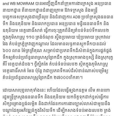
and WB MOWRAM បានអញ្ជើញដឹកនាំក្រុមការងារក្រសួង អនុប្រធាន
នាយកដ្ឋាន ពីនាយកដ្ឋានជំនាញក្រោម ឱវាទក្រសួង និងមន្ត្រី
បច្ចេកទេសក្រសួងជាច្រើនរូប និងជំនាញការ ADB ប្រចាំក្រសួងធនធាន
ទឹក និងឧតុនិយម និងលោកប្រធាន អនុប្រធាន មន្ទីរធនធានទឹក និង
ឧតុនិយម ខេត្តពោធិ៍សាត់ ធ្វើការចុះត្រួតពិនិត្យតំបន់ទំនប់ទឹកលេខ២
ក្នុងភូមិសាស
្រ្ត ១១០ ត្រង់ចំណុច ស្ទឹងប្រមោយ ឃុំប្រមោយ ស្រុកវាល
វែង តំបន់ក្រភ្នំក្រវាញកណ្តាល ដែលមានលទ្ធភាពស្តុកទឹកបានដល់
៦០០ លាន ម៉ែត្រត្រីគុណ សម្រាប់ជាប្រភពទឹកដ៏សំខាន់ក្នុងការផ្គត់ផ្គង់
ទឹកឲ្យតំបន់ប្រព័ន្ធធារាសា្រស្តព្រែកជីក ក្នុងស្រុកមោងឫស្សី និងស្រុករុក្ខ
គីរី ខេត្តបាត់ដំបង។ ថ្វីត្បិតតែ តំបន់ទំនប់លេខ២ ស្ថិតក្នុងភូមិសាស្រ្ត
ខេត្តពោធិ៍សាត់ មែន ប៉ុនែ្ត វាជាប្រភពទឹករស់ដ៏សំខាន់ណាស់បម្រេីឲ្យ
តំបន់ប្រព័ន្ធធារាសាស្រ្តព្រែកជីក ២៧០០០ហិកតា។
ដោយសារបុព្វហេតុទាំងនេះ ហើយដែលធ្វើឲ្យឯកឧត្តម លឹម គានហោ
រដ្ឋមន្រ្តីក្រសួងធនធានទឹក និងឧតុនិយម យកចិត្តទុកដាក់ខ្ពស់ធ្វើការ
សិក្សាគ្រោងប្លង់លម្អិត និងដាក់ផែនការការងារច្បាស់លាស់ជាមួយនឹង
បណ្តាដៃគូរអភិវឌ្ឍន៍ក្នុងវិស័យទឹក ដើម្បីកសាងទំនប់អាងលេខ២ ត្រង់