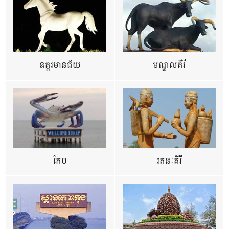
ឧត្ដរមានជ័យ
មណ្ឌលគីរី
កែប
រតនៈគីរី