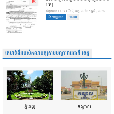
បក្ស
ថ្ងៃ​ចន្ទ, 20 ខែ​កក្កដា, 2026
ចំនួនអាន ( 1.7k )
ទាញយក
96 KB
គេហទំព័ររបស់គណបក្សតាមបណ្តារាជធានី ខេត្ត
ភ្នំពេញ
កណ្តាល