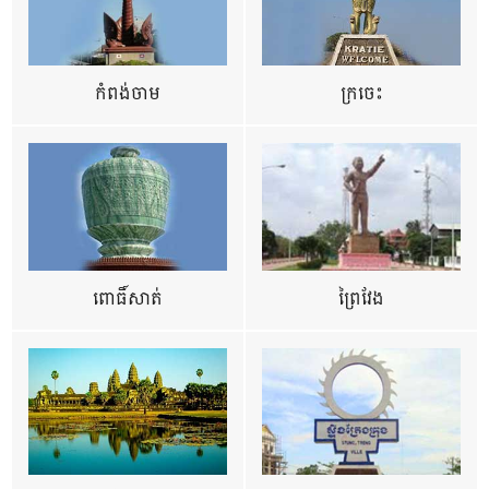
កំពង់ចាម
ក្រចេះ
ពោធិ៍សាត់
ព្រៃវែង