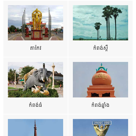
តាកែវ
កំពង់ស្ពឺ
កំពង់ធំ
កំពង់ឆ្នាំង