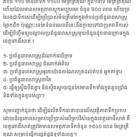
តំបន់ ១១០ មានធាទឹក ១១០០ ម៉ែត្រត្រីគុណ ក្នុង១នាទី ម៉ែត្រត្រីគុណ
ហើយដែលមានសមត្ថភាពស្តុកអប្បបរមា ចំនួន ៦០០ លាន ហើយប្រ
លែងជាទឹករស់ដើម្បីប្រើប្រាស់មិនត្រឹមតែក្នុងតំបន់ប្រព័ន្ធធារាសាស្រ្ត
ព្រែកជីក ប៉ុណ្ណោះទេតែទំនប់លេខពីនេះនឹងក្លាយទៅជាប្រភពទឹករស់
ដើម្បីចិញ្ចឹមឲ្យបណ្តាលប្រព័ន្ធធារាសាស្រ្តមួយចំនួនដូចខាងក្រោមក្នុង
ខេត្តពោធិ៍សាត់ ៖
១- ប្រព័ន្ធធារាសាស្រ្តដំណាក់ឈើក្រម
២- ប្រព័ន្ធធារាសាស្រ្ត ដំណាក់អំពិល
៣- ប្រព័ន្ធធារាសាស្រ្តអូរតាប៉ោងតាណៃរហូតដល់តំបន់ អ្នកតាទ្វារ
៤- ប្រព័ន្ធធារាសាស្រ្តចារឹត
៥- ធ្វើឲ្យស្ទឹងបឹងខ្នារ និងស្ទឹងស្វាយដូនកែវមានទឹកទាំងក្នុងខួបប្រាំង
និងទាំងក្នុងខួបវស្សា។
សូមបញ្ជាក់ជូនថា ដើម្បីផលិតទឹកធានាបានលើសុវត្ថិភាពទឹកប្រកប
ដោយនិរន្តរភាពសម្រាប់ប្រើប្រាស់លើគ្រប់វិស័យក្នុងខេត្តពោធិ៍សាត់ គឺ
ខេត្តពោធិ៍សាត់ត្រូវតែមានសមត្ថភាពទឹកចំនួន ១៥០០ លាន មែត្រត្រី
គុណ សម្រាប់ធ្វើការផ្គត់ផ្គង់ទូទាំងខេត្ត។