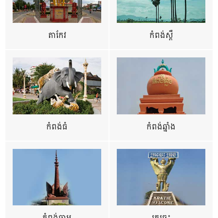
តាកែវ
កំពង់ស្ពឺ
កំពង់ធំ
កំពង់ឆ្នាំង