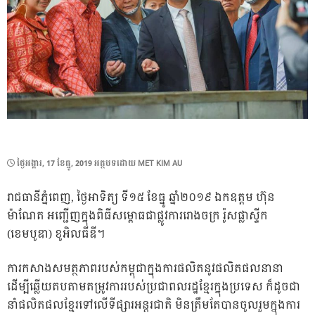
POSTED
ថ្ងៃ​អង្គារ, 17 ខែ​ធ្នូ, 2019
អត្ថបទដោយ
MET KIM AU
ON
រាជធានីភ្នំពេញ, ថ្ងៃអាទិត្យ ទី១៥ ខែធ្នូ ឆ្នាំ២០១៩ ឯកឧត្តម ហ៊ុន
ម៉ាណែត អញ្ជើញក្នុងពិធីសម្ពោធជាផ្លូវការរោងចក្រ រ៉ូសផ្លាស្ទីក
(ខេមបូឌា) ខូអិលធីឌី។
ការកសាងសមត្ថភាពរបស់កម្ពុជាក្នុងការផលិតនូវផលិតផលនានា
ដើម្បីឆ្លើយតបតាមតម្រូវការរបស់ប្រជាពលរដ្ឋខ្មែរក្នុងប្រទេស ក៏ដូចជា
នាំផលិតផលខ្មែរទៅលើទីផ្សារអន្តរជាតិ មិនត្រឹមតែបានចូលរួមក្នុងការ