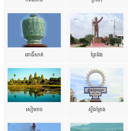
កំពង់ចាម
ក្រចេះ
ពោធិ៍សាត់
ព្រៃវែង
សៀមរាប
ស្ទឹងត្រែង