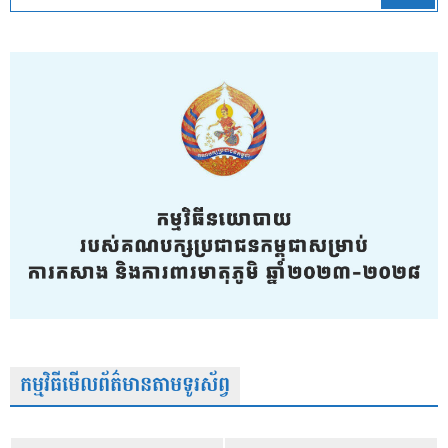
កម្មវិធីមើលព័ត៌មានតាមទូរស័ព្វ