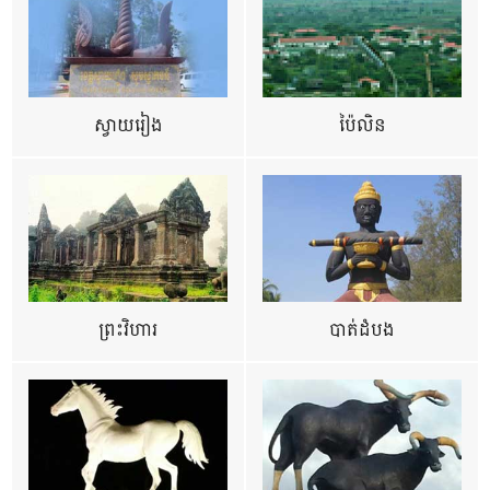
ស្វាយរៀង
ប៉ៃលិន
ព្រះវិហារ
បាត់ដំបង