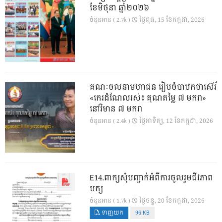
ខែមិថុនា ឆ្នាំ២០២៦
ថ្ងៃ​ពុធ, 15 ខែ​កក្កដា, 2026
ចំនួនអាន ( 2.7k )
គណៈចលនាមហាជន រៀបចំបាឋកថាស៊េរី
«កេរដំណែលរស់៖ គុណតម្លៃ ៧ មករា»
នៅវិមាន ៧ មករា
ថ្ងៃ​អាទិត្យ, 12 ខែ​កក្កដា, 2026
ចំនួនអាន ( 2.4k )
E14.ពាក្យសុំបញ្ជាក់អំពីការចូលរួមជីវភាព
បក្ស
ថ្ងៃ​ចន្ទ, 20 ខែ​កក្កដា, 2026
ចំនួនអាន ( 1.7k )
ទាញយក
96 KB