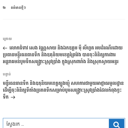
CATEGORIES
ពត៌មានថ្មីៗ
ការ​
អត្ថបទ
ក្រោយ
នាំទិស​
មុន
លោកជំទាវ សេង វណ្ណសាយ និងឯកឧត្តម ម៉ី លីហួត អមដំណើរដោយ
ប្រកាស
ប្រធានមន្ទីរធនធានទឹក និងឧតុនិយមខេត្តព្រៃវែង បានចុះពិនិត្យការងារ
អន្តរាគមន៍បូមទឹកសង្រ្គោះស្រូវប្រាំង ក្នុងស្រុកពារាំង និងស្រុកស្វាយអន្ទរ
អត្ថបទ
បន្ទាប់
បន្ទាប់
មន្ទីរធនធានទឹក និងឧតុនិយមខេត្តត្បូងឃ្មុំ សហការជាមួយអាជ្ញាធរមូលដ្ឋាន
ដើម្បីចុះពិនិត្យទីតាំងប្រភពទឹកសម្រាប់បូមសង្គ្រោះស្រូវប្រាំងដែលកំពុងខ្វះ
ទឹក
ស្វែ