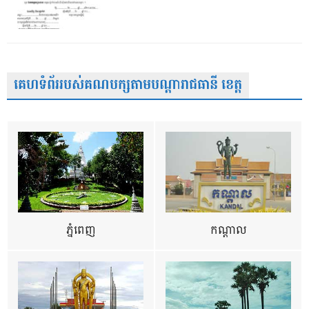
គេហទំព័ររបស់គណបក្សតាមបណ្តារាជធានី ខេត្ត
ភ្នំពេញ
កណ្តាល