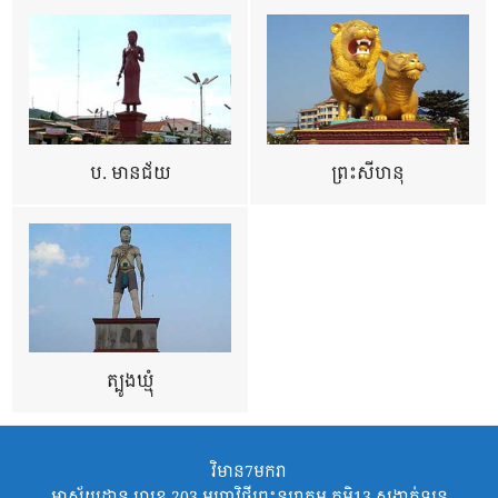
ប. មានជ័យ
ព្រះសីហនុ
ត្បូងឃ្មុំ
វិមាន7មករា
អាស័យដ្ឋាន លេខ 203 មហាវិថីព្រះនរោត្តម ភូមិ13 សង្កាត់ទន្លេ