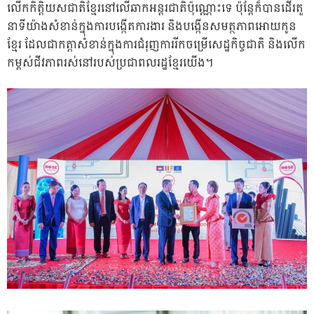
លើកកិត្តិយសជាតិខ្មែរនៅលើឆាកអន្តរជាតិប៉ុណ្ណោះទេ ប៉ុន្តែក៏បានដើរតួ
នាទីយ៉ាងសំខាន់ក្នុងការបង្កើតការងារ និងបង្កើនសមត្ថភាពអោយកូន
ខ្មែរ ដែលជាកត្តាសំខាន់ក្នុងការជំរុញការរីកចម្រើសេដ្ឋកិច្ចជាតិ និងលើក
កម្ពស់ជីវភាពរស់នៅរបស់ប្រជាពលរដ្ឋខ្មែរយើង។