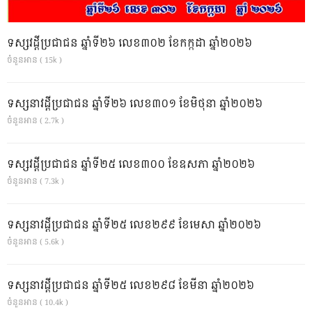
ទស្សវដ្តីប្រជាជន ឆ្នាំទី២៦ លេខ៣០២ ខែកក្កដា ឆ្នាំ២០២៦
ចំនួនអាន ( 15k )
ទស្សនាវដ្ដីប្រជាជន ឆ្នាំទី២៦ លេខ៣០១ ខែមិថុនា ឆ្នាំ២០២៦
ចំនួនអាន ( 2.7k )
ទស្សវដ្តីប្រជាជន ឆ្នាំទី២៥ លេខ៣០០ ខែឧសភា ឆ្នាំ២០២៦
ចំនួនអាន ( 7.3k )
ទស្សនាវដ្ដីប្រជាជន ឆ្នាំទី២៥ លេខ២៩៩ ខែមេសា ឆ្នាំ២០២៦
ចំនួនអាន ( 5.6k )
ទស្សនាវដ្ដីប្រជាជន ឆ្នាំទី២៥ លេខ២៩៨ ខែមីនា ឆ្នាំ២០២៦
ចំនួនអាន ( 10.4k )