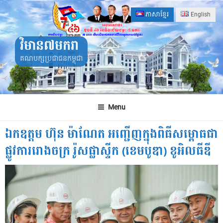
Skip
ភាសាខ្មែរ
English
to
content
វិមាន៧មករា
គណបក្សប្រជាជនកម្ពុជា
Menu
ឯកឧត្តម ហ៊ុន ម៉ាណែត អញ្ជើញក្នុងពិធីសម្ពោធជា
ផ្លូវការរោងចក្រ រ៉ូសផ្លាស្ទីក (ខេមបូឌា) ខូអិលធីឌី