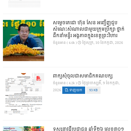
សម្តេចតេជោ ហ៊ុន សែន អញ្ជើញជួប
សំណេះសំណាលជាមួយក្រុមប្រឹក្សា ថ្នាក់
ដឹកនាំមន្ទីរ អង្គភាពក្នុងខេត្តព្រះវិហារ
ថ្ងៃ​សុក្រ, 10 ខែ​កក្កដា, 2026
ចំនួនអាន ( 4.6k )
ពាក្យសុំចូលជាសមាជិកគណបក្ស
ថ្ងៃ​ព្រហស្បតិ៍, 9 ខែ​កក្កដា,
ចំនួនអាន ( 4.2k )
2026
ទាញយក
93 KB
ទស្សនាវដ្ដីប្រជាជន ឆ្នាំទី២៦ លេខ៣០១