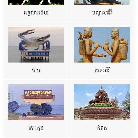
ឧត្ដរមានជ័យ
មណ្ឌលគីរី
កែប
រតនៈគីរី
កោះកុង
កំពត