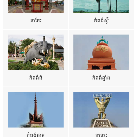
តាកែវ
កំពង់ស្ពឺ
កំពង់ធំ
កំពង់ឆ្នាំង
កំពង់ចាម
ក្រចេះ