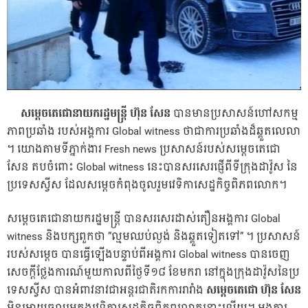
សម្តេច
តេ
ជោ
​នាយក​រដ្ឋ​មន្ត្រី ហ៊ុន សែន
បាន​មាន​ប្រ​សាសន៍​ហៅ​សកម្ម​
ភាព​ប្រ​ឆាំង ​របស់​អង្គ​ការ Global witness ថា​ជា​ការ​ប្រ​ឆាំង​ដ៏​ឆ្គួត​លេ​លា​
។ យោង​តាម​ទី​ភ្នាក់​ងារ Fresh news ប្រ​សាសន៍​របស់​សម្តេច​តេ​ជោ​
សែន តប​ចំពោះ Global witness នេះ​បាន​សរ​សេរ​ផ្ញើ​ពី​ទី​ក្រុង​ដាវ៉ូស ​នៃ​
ប្រ​ទេស​ស្វីស​ ដែល​សម្តេច​កំពុង​ចូល​រួម​វេទិ​កា​សេដ្ឋ​កិច្ច​ពិភព​លោក​។
សម្តេច​តេ​ជោ​​នាយក​រដ្ឋ​មន្ត្រី ​បាន​សរ​សេរ​ដាស់​តឿន​អង្គ​ការ Global
witness និង​បក្ស​ពួក​ថា ”​ល្មម​ឈប់​ល្ងង់ និង​ឆ្គួត​ទៀត​ទៅ​” ។ ប្រ​សាសន៍​
របស់​សម្តេច បាន​ធ្វើ​ឡើង​បន្ទាប់​ពី​អង្គ​ការ Global witness បាន​ចេញ​
សេចក្តី​ថ្លែង​ការណ៍​មួយ​កាល​ពី​ថ្ងៃ​ទី​១៨ ខែ​មករា ​នៅ​ក្នុង​ក្រុង​ដាវ៉ូស​នៃ​ប្រ​
ទេស​ស្វីស បាន​អំពាវ​នាវ​ជា​អន្តរ​ជាតិ​រក​ការ​រារាំង​
សម្តេច
តេ
ជោ
ហ៊ុន សែន