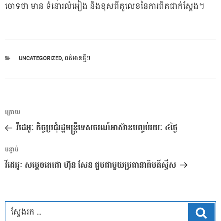
ចោទ​ថា​ មាន ទំនោរ​លំ​អៀង​ និង​ខុស​ពី​តួ​លេខ​នៃការ​ពិត​ជាក់​ស្តែង​។
CATEGORIES
UNCATEGORIZED
,
ពត៌មានថ្មីៗ
ការ​
អត្ថបទ
ក្រោយ
នាំទិស​
មុន
វីដេអូៈ កិច្ចប្រជុំរដ្ឋមន្ត្រីទេសចរណ៍អាស៊ានបញ្ចប់រយៈ ៤ថ្ងៃ
ប្រកាស
អត្ថបទ
បន្ទាប់
បន្ទាប់
វីដេអូៈ សម្តេចតេជោ ហ៊ុន សែន ជួបជាមួយប្រធានាធិបតីស្វីស
ស្វែ