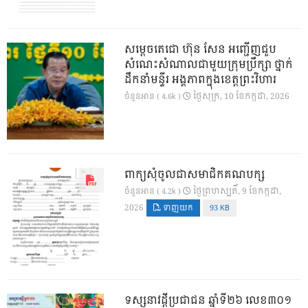
សម្តេចតេជោ ហ៊ុន សែន អញ្ជើញជួប
សំណេះសំណាលជាមួយក្រុមប្រឹក្សា ថ្នាក់
ដឹកនាំមន្ទីរ អង្គភាពក្នុងខេត្តព្រះវិហារ
ថ្ងៃ​សុក្រ, 10 ខែ​កក្កដា, 2026
ចំនួនអាន ( 4.6k )
ពាក្យសុំចូលជាសមាជិកគណបក្ស
ថ្ងៃ​ព្រហស្បតិ៍, 9 ខែ​កក្កដា,
ចំនួនអាន ( 4.2k )
2026
ទាញយក
93 KB
ទស្សនាវដ្ដីប្រជាជន ឆ្នាំទី២៦ លេខ៣០១