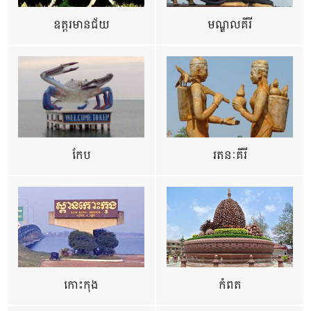
ឧត្ដរមានជ័យ
មណ្ឌលគីរី
កែប
រតនៈគីរី
កោះកុង
កំពត