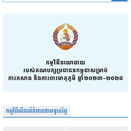
កម្មវិធីមើលព័ត៌មានតាមទូរស័ព្វ