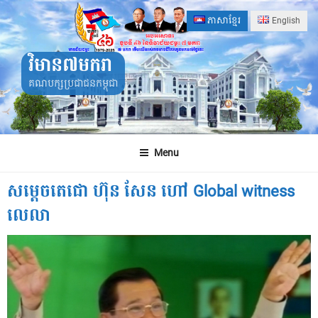
Skip
ភាសាខ្មែរ
English
to
content
វិមាន៧មករា
គណបក្សប្រជាជនកម្ពុជា
Menu
សម្តេចតេជោ ហ៊ុន សែន ហៅ Global witness
លេលា