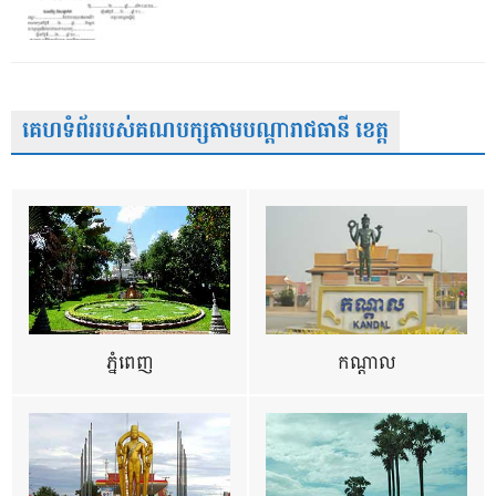
គេហទំព័ររបស់គណបក្សតាមបណ្តារាជធានី ខេត្ត
ភ្នំពេញ
កណ្តាល