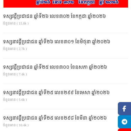
ទស្សវដ្តីប្រជាជន ឆ្នាំទី២៦ លេខ៣០២ ខែកក្កដា ឆ្នាំ២០២៦
ចំនួនអាន ( 15.8k )
ទស្សនាវដ្ដីប្រជាជន ឆ្នាំទី២៦ លេខ៣០១ ខែមិថុនា ឆ្នាំ២០២៦
ចំនួនអាន ( 2.7k )
ទស្សវដ្តីប្រជាជន ឆ្នាំទី២៥ លេខ៣០០ ខែឧសភា ឆ្នាំ២០២៦
ចំនួនអាន ( 7.4k )
ទស្សនាវដ្ដីប្រជាជន ឆ្នាំទី២៥ លេខ២៩៩ ខែមេសា ឆ្នាំ២០២៦
ចំនួនអាន ( 5.6k )
ទស្សនាវដ្ដីប្រជាជន ឆ្នាំទី២៥ លេខ២៩៨ ខែមីនា ឆ្នាំ២០២៦
ចំនួនអាន ( 10.4k )