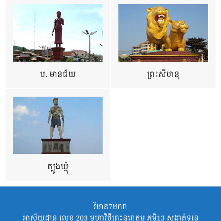
ប. មានជ័យ
ព្រះសីហនុ
ត្បូងឃ្មុំ
វិមាន7មករា
អាស័យដ្ឋាន លេខ 203 មហាវិថីព្រះនរោត្តម ភូមិ13 សង្កាត់ទន្លេ