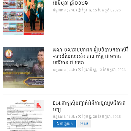
ខែមិថុនា ឆ្នាំ២០២៦
ថ្ងៃ​ពុធ, 15 ខែ​កក្កដា, 2026
ចំនួនអាន ( 2.7k )
គណៈចលនាមហាជន រៀបចំបាឋកថាស៊េរី
«កេរដំណែលរស់៖ គុណតម្លៃ ៧ មករា»
នៅវិមាន ៧ មករា
ថ្ងៃ​អាទិត្យ, 12 ខែ​កក្កដា, 2026
ចំនួនអាន ( 2.5k )
E14.ពាក្យសុំបញ្ជាក់អំពីការចូលរួមជីវភាព
បក្ស
ថ្ងៃ​ចន្ទ, 20 ខែ​កក្កដា, 2026
ចំនួនអាន ( 1.8k )
ទាញយក
96 KB