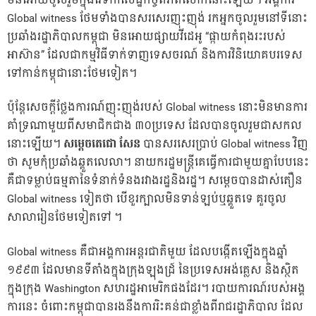
មិន​អោយ​ចូល​រួម​ក្នុង​វេទិ​កា​សេដ្ឋ​កិច្ច​ពិភព​លោក​នោះ​ឡើយ​។ អង្គ​ការ
Global witness ថែម​ទាំង​បាន​សរ​សេរ​ញុះ​ញុង់​ រក​អ្នក​ចូល​រួម​នៅ​ទី​នោះ​
ប្រ​ឆាំង​រដ្ឋា​ភិ​បាល​កម្ពុជា​ មិន​អោយ​ផ្សាយ​វីដេអូ “​ផ្កាយ​កំពុង​រះ​របស់​
អាស៊ាន​” ដែល​ជា​កម្ម​វិធី​ទាក់​ទាញ​ទេស​ចរណ៍​ និង​ការ​វិនិ​យោគ​បរ​ទេស​
ទៅ​កាន់​កម្ពុជា​នោះ​ថែម​ទៀត​។
ប៉ុន្តែ​សេចក្តី​ថ្លែង​ការណ៍​ញុះ​ញុង់​របស់ Global witness នោះ​មិន​មាន​ការ​
គាំទ្រ​ណា​មួយ​ពី​សមា​ជិក​ជាង​ ៣០​ប្រ​ទេស​ ដែល​បាន​ចូល​រួម​ជា​សកល​
នោះ​ឡើយ​។
សម្តេច
តេជោ
សែន
បាន​សរ​សេរ​ប្រាប់ Global witness វិញ​
ថា សូម​កុំ​ប្រ​ឆាំង​ឆ្គួត​លេ​លា​។ នាយក​រដ្ឋ​មន្ត្រី​គេ​ធ្វើ​ការ​ជា​មួយ​គ្នា​បែប​នេះ
គឺ​ជា​ទម្លាប់​ធម្មតា​នៃ​ទំនាក់​ទំនង​រវាង​រដ្ឋ​និង​រដ្ឋ​។ សម្តេច​​បាន​ដាស់​តឿន
Global witness ទៀត​ថា ​បើ​ខួរ​ក្បាល​មិន​ទាន់​ឡប់​ឬឆ្គួត​ទេ គួរ​ចូល​
សាលា​រៀន​ថែម​ទៀត​ទៅ​ ។
Global witness គឺ​ជា​អង្គ​ការ​អន្តរ​ជាតិ​មួយ​ ដែល​បង្កើត​ឡើង​ក្នុង​ឆ្នាំ​
១៩៩៣ ដែល​មាន​ទី​តាំង​ក្នុង​ក្រុង​ឡុង​ដ្រ៍ នៃ​ប្រ​ទេស​អង់​គ្លេស និង​ស្ថិត​
ក្នុង​ក្រុង Washington សហ​រដ្ឋ​អា​មេ​រិក​ផង​ដែរ​។ របាយ​ការណ៍​របស់​អង្គ​
ការ​នេះ ចំពោះ​កម្ពុជា​បាន​រង​នឹង​ការ​រិះ​គន់​ជា​ខ្លាំង​ពី​រាជ​រដ្ឋា​ភិ​បាល ​ដែល​