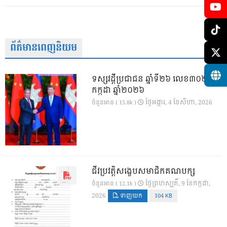
ព័ត៌មានពេញនិយម
ទស្សវដ្តីប្រជាជន ឆ្នាំទី២៦ លេខ៣០២ ខែ
កក្កដា ឆ្នាំ២០២៦
ថ្ងៃ​អង្គារ, 4 ខែ​សីហា, 2026
ចំនួនអាន ( 15.8k )
ជីវប្រវត្តិសង្ខេបសមាជិកគណបក្ស
ថ្ងៃ​ព្រហស្បតិ៍, 9 ខែ​កក្កដា,
ចំនួនអាន ( 12.1k )
2026
ទាញយក
104 KB