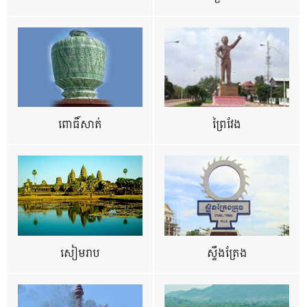
ពោធិ៍សាត់
ព្រៃវែង
សៀមរាប
ស្ទឹងត្រែង