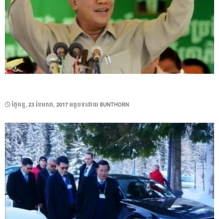
POSTED
ថ្ងៃ​ចន្ទ, 23 ខែ​មករា, 2017
អត្ថបទដោយ
BUNTHORN
ON