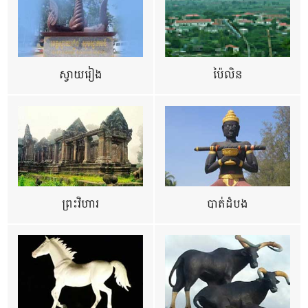
ស្វាយរៀង
ប៉ៃលិន
ព្រះវិហារ
បាត់ដំបង