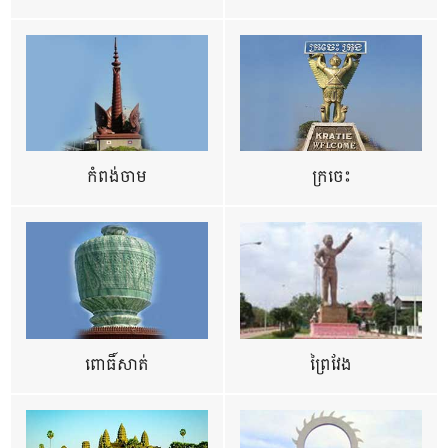
កំពង់ចាម
ក្រចេះ
ពោធិ៍សាត់
ព្រៃវែង