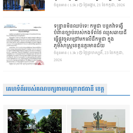
ថ្ងៃ​អង្គារ, 21 ខែ​កក្កដា, 2026
ចំនួនអាន ( 1.5k )
ទន្ទ្រានមិនឈប់ទេ! កម្ពុជា បន្តតវ៉ាទង្វើ
បំពានច្បាប់របស់កងទ័ពថៃ ឈូសឆាយដី
ធ្វើផ្លូវចូលជ្រៅមកលើដីកម្ពុជា ក្នុង
ភូមិសាស្ត្រខេត្តឧត្តរមានជ័យ
ថ្ងៃ​ព្រហស្បតិ៍, 23 ខែ​កក្កដា,
ចំនួនអាន ( 1.3k )
2026
គេហទំព័ររបស់គណបក្សតាមបណ្តារាជធានី ខេត្ត