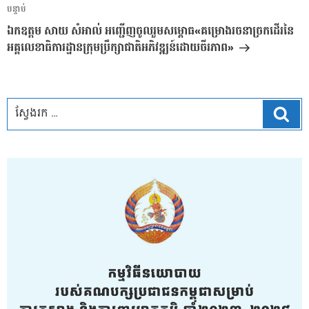
អត្ថបទ
បន្ទាប់
បន្ទាប់
ឯកឧត្តម សាយ សំអាល់ អញ្ជើញចូលរួមសម្ពោធ«គម្រោងរចនាច្រកដើរនៃ
អគ្គលេខាធិការដ្ឋានក្រុមប្រឹក្សាជាតិអភិវឌ្ឍន៍ដោយចីរភាព»
ស្វែ