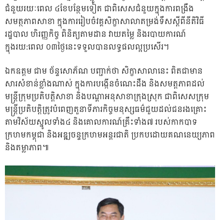
ជំនួយរយៈពេល ៤ខែបន្ថែមទៀត ជាពិសេសជំនួយក្នុងការពង្រឹង
សមត្ថភាពសាខា ក្នុងការរៀបចំវគ្គសិក្ខាសាលាតម្រង់ទឹសស្តីពីនីតិវិធី
រដ្ឋបាល ហិរញ្ញកិច្ច ពិនិត្យតាមដាន វាយតម្លៃ និងរបាយការណ៍
ក្នុងរយ:ពេល ០៣ថ្ងៃនេះទទួលបានលទ្ធផលល្អប្រសើរ។
ឯកឧត្តម ជាម ច័ន្ទសោភ័ណ បញ្ជាក់ថា សិក្ខាសាលានេះ ពិតជាមាន
សារសំខាន់ខ្លាំងណាស់ ក្នុងការបង្កើនចំណេះដឹង និងសមត្តភាពដល់
មន្ត្រីក្រុមប្រតិបត្តិសាខា និងបណ្តាអនុសាខាក្រុងស្រុក ជាពិសេសក្រុម
មន្ត្រីប្រតិបត្តិត្រូវបំពេញតួនាទីភារកិច្ចមនុស្សធម៌ជួយដល់ជនរងគ្រោះ
តាមវិស័យស្នូលទាំង៤ និងគោលការណ៍គ្រឹះទាំង៧ របស់កាកបាទ
ក្រហមកម្ពុជា និងអឌ្ឍចន្ទក្រហមអន្តរជាតិ ប្រកបដោយគណនេយ្យភាព
និងតម្លាភាព៕