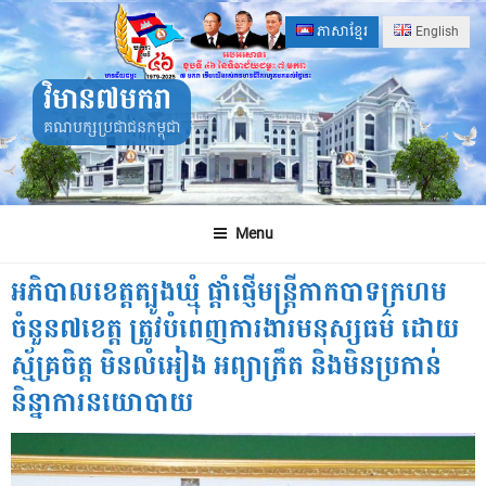
Skip
ភាសាខ្មែរ
English
to
content
វិមាន៧មករា
គណបក្សប្រជាជនកម្ពុជា
Menu
អភិបាលខេត្តត្បូងឃ្មុំ ផ្តាំផ្ញើមន្ត្រីកាកបាទក្រហម
ចំនួន៧ខេត្ត ត្រូវបំពេញការងារមនុស្សធម៌ ដោយ
ស្ម័គ្រចិត្ត មិនលំអៀង អព្យាក្រឹត និងមិនប្រកាន់
និន្នាការនយោបាយ