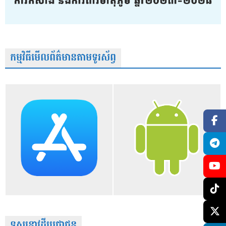
កម្មវិធីមើលព័ត៌មានតាមទូរស័ព្វ
ទស្សនាវដ្តីប្រជាជន