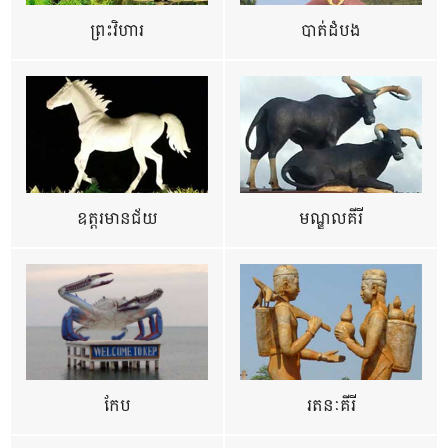
ព្រះវិហារ
បាត់ដំបង
ឧត្ដរមានជ័យ
មណ្ឌលគីរី
កែប
រតនៈគីរី