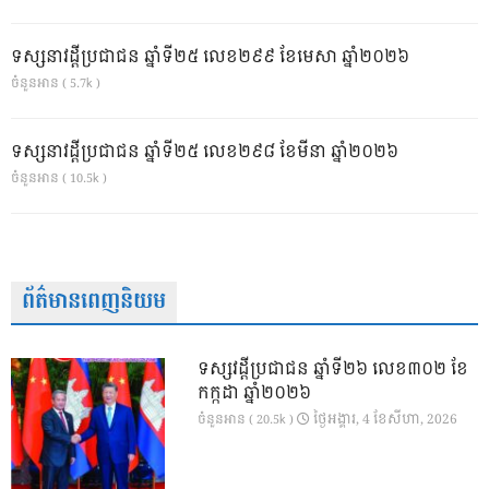
ទស្សនាវដ្ដីប្រជាជន ឆ្នាំទី២៥ លេខ២៩៩ ខែមេសា ឆ្នាំ២០២៦
ចំនួនអាន ( 5.7k )
ទស្សនាវដ្ដីប្រជាជន ឆ្នាំទី២៥ លេខ២៩៨ ខែមីនា ឆ្នាំ២០២៦
ចំនួនអាន ( 10.5k )
ព័ត៌មានពេញនិយម
ទស្សវដ្តីប្រជាជន ឆ្នាំទី២៦ លេខ៣០២ ខែ
កក្កដា ឆ្នាំ២០២៦
ថ្ងៃ​អង្គារ, 4 ខែ​សីហា, 2026
ចំនួនអាន ( 20.5k )