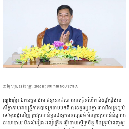
POSTED
ថ្ងៃ​សុក្រ, 28 ខែ​កុម្ភៈ, 2020
អត្ថបទដោយ
NOU SEYHA
ON
(ត្បូងឃ្មុំ)៖
ឯកឧត្តម ជាម ច័ន្ទសោភ័ណ បានក្រើនរំលឹក និងផ្តាំផ្ញើដល់
សិក្ខាកាមជាមន្ត្រីកាកបាទក្រហមមកពី ៧ខេត្តផ្សេងគ្នា ពេលវិលត្រឡប់
ទៅមូលដ្ឋានវិញ ត្រូវប្រកាន់ខ្លួនជាអ្នកមនុស្សធម៌ មិនត្រូវប្រកាន់និន្នាការ
នយោបាយ មិនលំអៀង អព្យាក្រឹត ធ្វើដោយស្ម័គ្រចិត្ត និងត្រូវបំពេញឲ្យ