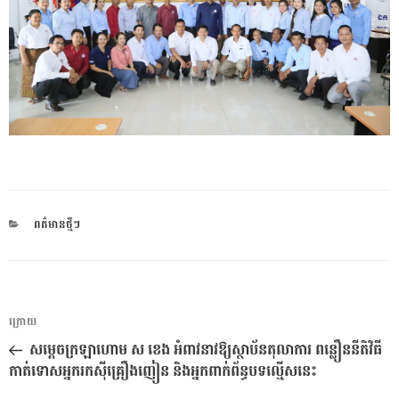
CATEGORIES
ពត៌មានថ្មីៗ
ការ​
អត្ថបទ
ក្រោយ
នាំទិស​
មុន
សម្ដេចក្រឡាហោម ស ខេង អំពាវនាវឱ្យស្ថាប័នតុលាការ ពន្លឿននីតិវិធី
ប្រកាស
កាត់ទោសអ្នករកស៉ីគ្រឿងញៀន និងអ្នកពាក់ព័ន្ធបទល្មើសនេះ