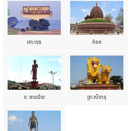
កោះកុង
កំពត
ប. មានជ័យ
ព្រះសីហនុ