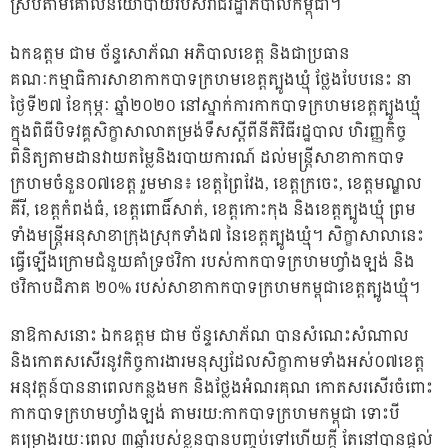
ស្របតាមគោលនយោបាយរបស់រាជរដ្ឋាភិបាលកម្ពុជា។
ឯកឧត្តម ជាម ច័ន្ទសោភ័ណ អភិបាលខេត្ត និងជាប្រធាន
គណៈកម្មាធិការសាខាកាកបាទក្រហមខេត្តត្បូងឃ្មុំ ថ្លែងបែបនេះ នា
ថ្ងៃទី២៧ ខែកុម្ភៈ ឆ្នាំ២០២០ នៅស្នាក់ការកាកបាទក្រហមខេត្តត្បូងឃ្មុំ
ក្នុងពិធីបិទវគ្គសិក្ខាសាលាតម្រង់ទឹសស្តីពីនីតិវិធីរដ្ឋបាល ហិរញ្ញកិច្ច
ពិនិត្យតាមដានវាយតម្លៃនិងរបាយការណ៍ ដល់មន្រ្តីសាខាកាកបាទ
ក្រហមចំនួន០៧ខេត្ត រួមមាន៖ ខេត្តព្រៃវែង, ខេត្តក្រចេះ, ខេត្តមណ្ឌល
គីរី, ខេត្តកំពង់ធំ, ខេត្តពោធិ៍សាត់, ខេត្តកោះកុង និងខេត្តត្បូងឃ្មុំ ព្រម
ទាំងមន្ត្រីអនុសាខាក្រុងស្រុកទាំង៧ នៃខេត្តត្បូងឃ្មុំ។ សិក្ខាសាលានេះ
ធ្វើឡើងក្រោមជំនួយគាំទ្រថវិកា របស់កាកបាទក្រហមហ្វាំងឡង់ និង
ថវិកាបដិភាគ ២០% របស់សាខាកាកបាទក្រហមកម្ពុជាខេត្តត្បូងឃ្មុំ។
នាឱកាសនោះ ឯកឧត្តម ជាម ច័ន្ទសោភ័ណ បានសំណេះសំណាល
និងកោតសសើរនូវកិច្ចការងារមនុស្សដែលសិក្ខាកាមទាំងអស់០៧ខេត្ត
អនុវត្តន៍បាននាពេលកន្លងមក និងថ្លែងអំណរគុណ កោតសរសើរចំពោះ
កាកបាទក្រហមហ្វាំងឡង់ តាមរយ:កាកបាទក្រហមកម្ពុជា ទោះបី
គម្រោងរយៈពេល ៣ឆ្នាំរបស់ខ្លួនបានបញ្ចប់ទៅហើយក្តី តែនៅបានផ្តល់