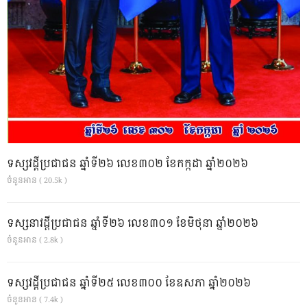
ទស្សវដ្តីប្រជាជន ឆ្នាំទី២៦ លេខ៣០២ ខែកក្កដា ឆ្នាំ២០២៦
ចំនួនអាន ( 20.5k )
ទស្សនាវដ្ដីប្រជាជន ឆ្នាំទី២៦ លេខ៣០១ ខែមិថុនា ឆ្នាំ២០២៦
ចំនួនអាន ( 2.8k )
ទស្សវដ្តីប្រជាជន ឆ្នាំទី២៥ លេខ៣០០ ខែឧសភា ឆ្នាំ២០២៦
ចំនួនអាន ( 7.4k )