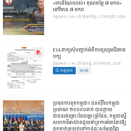
«កេរដំណែលរស់៖ គុណតម្លៃ ៧ មករា»
នៅវិមាន ៧ មករា
ថ្ងៃ​អាទិត្យ, 12 ខែ​កក្កដា, 2026
ចំនួនអាន ( 2.6k )
E14.ពាក្យសុំបញ្ជាក់អំពីការចូលរួមជីវភាព
បក្ស
ថ្ងៃ​ចន្ទ, 20 ខែ​កក្កដា, 2026
ចំនួនអាន ( 1.9k )
ទាញយក
96 KB
ប្រមុខការទូតកម្ពុជា៖ ជនស៊ីវិលកម្ពុជា
ប្រមាណ ២០០០០នាក់ បានក្លាយ
ជាជនរងគ្រោះនៃជម្លោះព្រំដែន, កម្ពុជាស្នើ
សហការីអាស៊ានជួយគាំទ្រការអំពាវនាវឱ្យ
ពួកគាត់ត្រឡប់ទៅកាន់ផ្ទះសម្បែងវិញ