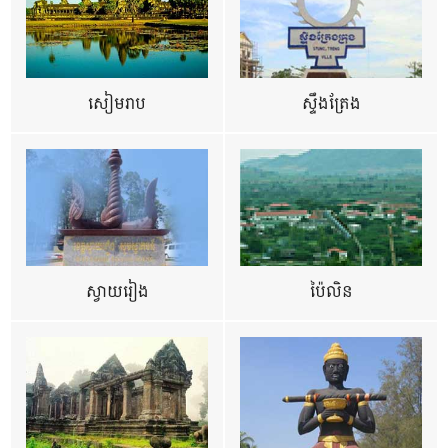
សៀមរាប
ស្ទឹងត្រែង
ស្វាយរៀង
ប៉ៃលិន