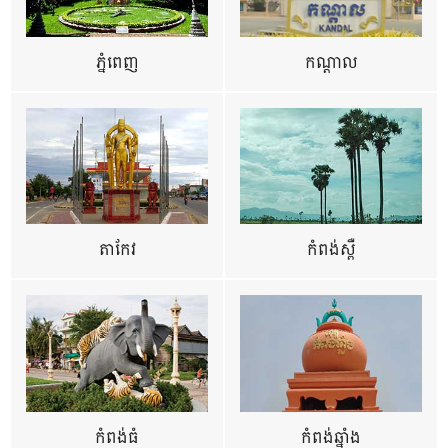
ភ្នំពេញ
កណ្តាល
តាកែវ
កំពង់ស្ពឺ
កំពង់ធំ
កំពង់ឆ្នាំង