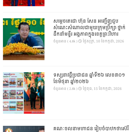
សម្តេចតេជោ ហ៊ុន សែន អញ្ជើញជួប
សំណេះសំណាលជាមួយក្រុមប្រឹក្សា ថ្នាក់
ដឹកនាំមន្ទីរ អង្គភាពក្នុងខេត្តព្រះវិហារ
ថ្ងៃ​សុក្រ, 10 ខែ​កក្កដា, 2026
ចំនួនអាន ( 4.8k )
ទស្សនាវដ្ដីប្រជាជន ឆ្នាំទី២៦ លេខ៣០១
ខែមិថុនា ឆ្នាំ២០២៦
ថ្ងៃ​ពុធ, 15 ខែ​កក្កដា, 2026
ចំនួនអាន ( 2.8k )
គណៈចលនាមហាជន រៀបចំបាឋកថាស៊េរី