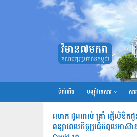
Skip
to
content
វិមាន៧មករា
គណបក្សប្រជាជនកម្ពុជា
ទំព័រដើម
បណ្តុំឯកសារ
សាររ
លោក ដូណាល់ ត្រាំ ផ្ញើលិខិតជូ
ពន្យាពេល​កិច្ច​ប្រជុំកំពូលអ