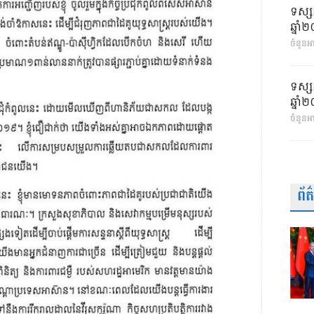
ទស្ស
ឆ្នា
ចំនួនអា
ទស្ស
ឆ្នា
ចំនួនអ
ព័