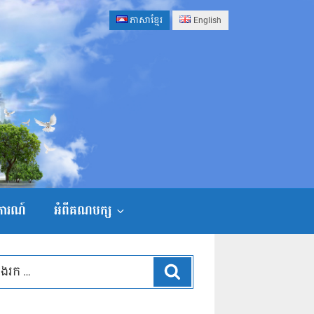
ភាសាខ្មែរ
English
ងការណ៍
អំពីគណបក្ស
ស្វែងរក