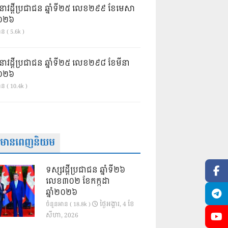
នាវដ្ដីប្រជាជន ឆ្នាំទី២៥ លេខ២៩៩ ខែមេសា
ំ២០២៦
ន ( 5.6k )
នាវដ្ដីប្រជាជន ឆ្នាំទី២៥ លេខ២៩៨ ខែមីនា
ំ២០២៦
ាន ( 10.4k )
ត៌មានពេញនិយម
ទស្សវដ្តីប្រជាជន ឆ្នាំទី២៦
លេខ៣០២ ខែកក្កដា
ឆ្នាំ២០២៦
ថ្ងៃ​អង្គារ, 4 ខែ​
ចំនួនអាន ( 18.8k )
សីហា, 2026