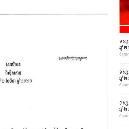
ទស្ស
ឆ្នា
ចំនួនអ
ទស្ស
ឆ្នា
ចំនួនអា
ទស្ស
ឆ្នា
ចំនួនអា