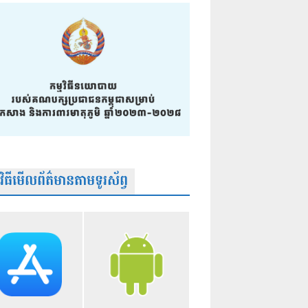
មវិធីមើលព័ត៌មានតាមទូរស័ព្វ