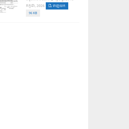
កក្កដា, 2026
ទាញយក
96 KB