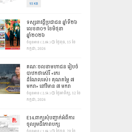
93 KB
ទស្សនាវដ្ដីប្រជាជន ឆ្នាំទី២៦
លេខ៣០១ ខែមិថុនា
ឆ្នាំ២០២៦
ថ្ងៃ​ពុធ, 15 ខែ​
ចំនួនអាន ( 2.8k )
កក្កដា, 2026
គណៈចលនាមហាជន រៀបចំ
បាឋកថាស៊េរី «កេរ
ដំណែលរស់៖ គុណតម្លៃ ៧
មករា» នៅវិមាន ៧ មករា
ថ្ងៃ​អាទិត្យ, 12 ខែ​
ចំនួនអាន ( 2.5k )
កក្កដា, 2026
E14.ពាក្យសុំបញ្ជាក់អំពីការ
ចូលរួមជីវភាពបក្ស
ថ្ងៃ​ចន្ទ, 20 ខែ​
ចំនួនអាន ( 1.8k )