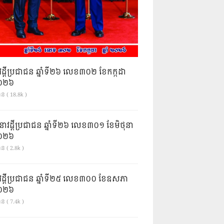
វដ្តីប្រជាជន ឆ្នាំទី២៦ លេខ៣០២ ខែកក្កដា
ំ២០២៦
ាន ( 18.8k )
នាវដ្ដីប្រជាជន ឆ្នាំទី២៦ លេខ៣០១ ខែមិថុនា
ំ២០២៦
ន ( 2.8k )
វដ្តីប្រជាជន ឆ្នាំទី២៥ លេខ៣០០ ខែឧសភា
ំ២០២៦
ន ( 7.4k )