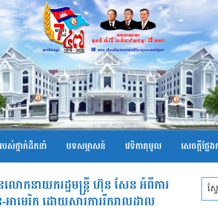
បស់ថ្នាក់ដឹកនាំ
បទសម្ភាសន៍
វេទិកាតុមូល
សេចក្ដីថ្លែ
នលោកនាយករដ្ឋមន្ត្រី ហ៊ុន សែន អំពីការ
ាស៊ាន-អាមេរិក ដោយសារការរីករាលដាល