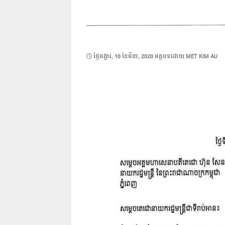
POSTED
ថ្ងៃ​អង្គារ, 10 ខែ​មីនា, 2020
អត្ថបទដោយ
MET KIM AU
ON