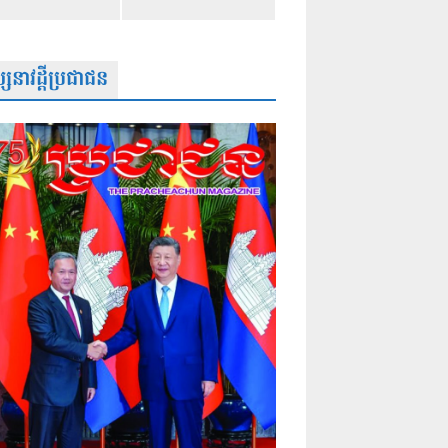
សនាវដ្តីប្រជាជន