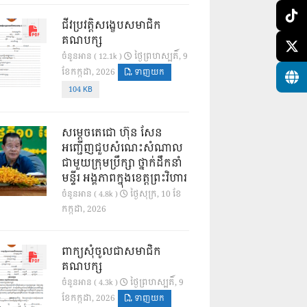
ជីវប្រវត្តិសង្ខេបសមាជិក
គណបក្ស
ថ្ងៃ​ព្រហស្បតិ៍, 9
ចំនួនអាន ( 12.1k )
ខែ​កក្កដា, 2026
ទាញយក
104 KB
សម្តេចតេជោ ហ៊ុន សែន
អញ្ជើញជួបសំណេះសំណាល
ជាមួយក្រុមប្រឹក្សា ថ្នាក់ដឹកនាំ
មន្ទីរ អង្គភាពក្នុងខេត្តព្រះវិហារ
ថ្ងៃ​សុក្រ, 10 ខែ​
ចំនួនអាន ( 4.8k )
កក្កដា, 2026
ពាក្យសុំចូលជាសមាជិក
គណបក្ស
ថ្ងៃ​ព្រហស្បតិ៍, 9
ចំនួនអាន ( 4.3k )
ខែ​កក្កដា, 2026
ទាញយក