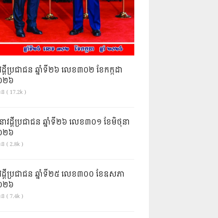
វដ្តីប្រជាជន ឆ្នាំទី២៦ លេខ៣០២ ខែកក្កដា
ំ២០២៦
ាន ( 17.2k )
នាវដ្ដីប្រជាជន ឆ្នាំទី២៦ លេខ៣០១ ខែមិថុនា
ំ២០២៦
ន ( 2.8k )
វដ្តីប្រជាជន ឆ្នាំទី២៥ លេខ៣០០ ខែឧសភា
ំ២០២៦
ន ( 7.4k )