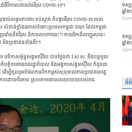
ទស្ស
ប់គ្រងជំងឺរីករាលដាលនៃវីរុស COVID-19។
ឆ្នា
ចំនួនអា
រគល់សម្ភារការពារ ទប់ស្កាត់ និបង្ការវីរុស COVID-19 របស់
រៈសំខាន់ខ្លាំងណាស់ចំពោះប្រទេសកម្ពុជា ខណៈដែលកម្ពុជា
រយុទ្ធប្រឆាំងនឹងវីរុស ដ៏កាចសាហាវនេះ។ កាយវិកាដ៏សប្បុរសនេះ
ទស្ស
េស និងប្រជាជនទាំងពីរ។
ឆ្នា
ចំនួនអ
ភិបាល វេទិកាសម្ព័ន្ធសង្គមស៊ីវិល បានថ្លែងថា វ.ស.ស. នឹងបន្តចូល
តិបត្តិការរវាងរាជរដ្ឋាភិបាល និងអង្គការសង្គមស៊ីវិល ក៏ដូចជា
ជាតិ ដើម្បីចូលរួមចំណែកលើកកម្ពស់សុខុមាលភាពប្រជាពលរដ្ឋ
មកិច្ចប្រកបដោយចីរភាព ស្របតាមគោលនយោបាយរបស់រាជ
ព័