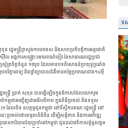
ទស្
ុខុន រដ្ឋមន្ត្រីក្រសួងការបរទេស និងសហប្រតិបត្តិការអន្តរជាតិ
មស៊ីវិល អង្គការសង្គ្រោះមេឃពណ៌ខៀវ នៃសាធារណរដ្ឋប្រជា
ញស្ម័គ្រចិត្តចំនួន ១៣រូប ដែលមានបទពិសោធន៍ប្រយុទ្ធប្រឆាំង
របរិក្ខាពេទ្យ និងថ្នាំព្យាបាលជំងឺមានតម្លៃប្រមាណជាង១៤ម៉ឺ
មន្ត្រី ប្រាក់ សុខុន បានធ្វើឡើងក្នុងឱកាសដែលលោករួម
្រចាំកម្ពុជាអញ្ជើញជាអធិបតីភាព ក្នុងពិធីប្រគល់ និងទទួល
-19 ដែលចិន ឧបត្ថម្ភជូនកម្ពុជា នៅទីស្តីការគណៈរដ្ឋមន្រ្តី នៅ
រនេះប្រគល់ដោយមូលនិធិចិន ដើម្បីសន្តិភាព និងការអភិវឌ្ឍ
ធានការិយាល័យប្រចាំនៅកម្ពុជា ជូនដល់វេទិកាសម្ព័ន្ធសង្គម