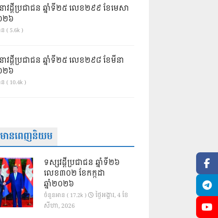
នាវដ្ដីប្រជាជន ឆ្នាំទី២៥ លេខ២៩៩ ខែមេសា
ំ២០២៦
ន ( 5.6k )
នាវដ្ដីប្រជាជន ឆ្នាំទី២៥ លេខ២៩៨ ខែមីនា
ំ២០២៦
ាន ( 10.4k )
ត៌មានពេញនិយម
ទស្សវដ្តីប្រជាជន ឆ្នាំទី២៦
លេខ៣០២ ខែកក្កដា
ឆ្នាំ២០២៦
ថ្ងៃ​អង្គារ, 4 ខែ​
ចំនួនអាន ( 17.2k )
សីហា, 2026