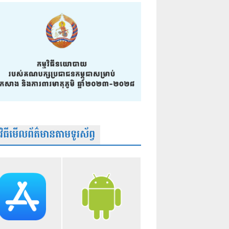
មវិធីមើលព័ត៌មានតាមទូរស័ព្វ