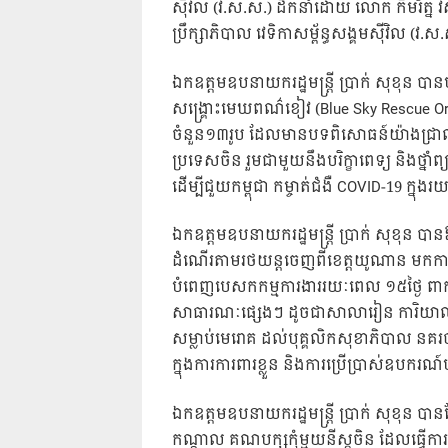
ស៊ីវិល (វ.ស.ស.) ដឹកនាំដោយ លោក កឹមរ័ត្ន វិសិ
ប្រឹក្សាភិបាល វេទិកាសម្ព័ន្ធសង្គមស៊ីវិល (វ.ស
ឯកឧត្តមឧបនាយករដ្ឋមន្ត្រី ប្រាក់ សុខុន បានប
សង្គ្រោះមេឃពណ៌ខៀវ (Blue Sky Rescue Organiz
ចំនួន១៣រូប ដែលមានបទពិសោធន៍យ៉ាងជ្រាលជ្រៅ
ប្រទេសចិន រួមជាមួយនឹងបរិក្ខាពេទ្យ និងថ្ន
ដើម្បីជួយកម្ពុជា កម្ចាត់ជំងឺ COVID-19 ក្
ឯកឧត្តមឧបនាយករដ្ឋមន្ត្រី ប្រាក់ សុខុន បានឱ
ដំណើរតាមរថយន្តចេញពីខេត្តយូណាន មកកាន់ប្
បំពេញបេសកកម្មការងាររយៈពេល ១៥ថ្ងៃ ពាក់ព័
សាធារណៈផ្សេងៗ ដូចជាសាលារៀន ការិយាល័យ
សម្លាប់មេរោគ ដល់បុគ្គលិកសុខាភិបាល នគរប
ក្នុងការការពារខ្លួន និងការប្រើប្រាស់ឧបករណ៍ប
ឯកឧត្តមឧបនាយករដ្ឋមន្ត្រី ប្រាក់ សុខុន ប
កណ្តាល គណបក្សកុំម្មុយនីស្តចិន ដែលធ្វើការ