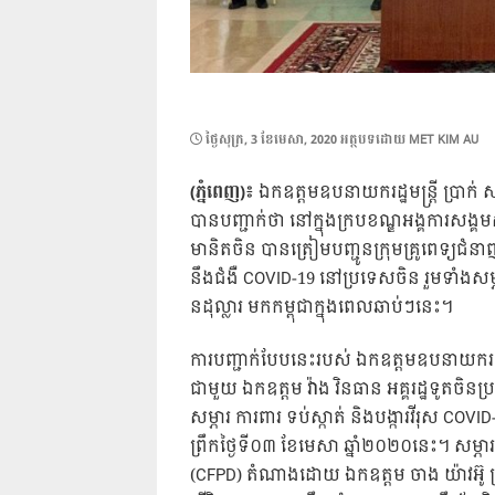
POSTED
ថ្ងៃ​សុក្រ, 3 ខែ​មេសា, 2020
អត្ថបទដោយ
MET KIM AU
ON
(ភ្នំពេញ)៖
ឯកឧត្តមឧបនាយករដ្ឋមន្ត្រី ប្រាក់ ស
បានបញ្ជាក់ថា នៅក្នុងក្របខណ្ឌអង្គការសង្គ
មានិតចិន បានត្រៀមបញ្ជូនក្រុមគ្រូពេទ្យជំនា
នឹងជំងឺ COVID-19 នៅប្រទេសចិន រួមទាំងសម្ភា
នដុល្លារ មកកម្ពុជាក្នុងពេលឆាប់ៗនេះ។
ការបញ្ជាក់បែបនេះរបស់ ឯកឧត្តមឧបនាយករដ្ឋ
ជាមួយ ឯកឧត្តម វ៉ាង វិនធាន អគ្គរដ្ឋទូតចិនប
សម្ភារ ការពារ ទប់ស្កាត់ និងបង្ការវីរុស COVID
ព្រឹកថ្ងៃទី០៣ ខែមេសា ឆ្នាំ២០២០នេះ។ សម្ភា
(CFPD) តំណាងដោយ ឯកឧត្តម ចាង យ៉ាវអ៊ូ ប្រ