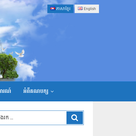
ភាសាខ្មែរ
English
ងការណ៍
អំពីគណបក្ស
ស្វែងរក