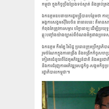
កម្ពុជា ក្នុងកិច្ចប្រឹងប្រែងទប់ស្កាត់ និងគ្រ
ឯកឧត្តមឧបនាយករដ្ឋមន្ត្រីបានបន្ថែមថា ការប្
អង្គការសង្គមស៊ីវិលចិន នាពេលនេះ គឺមានសា
កំពុងតែត្រូវការសម្ភារ បរិក្ខាពេទ្យ ដើម្បីប្
ឆ្លុះបញ្ចាំងយ៉ាងច្បាស់ពីចំណងមិត្តរវាងប្រទ
ឯកឧត្តម កឹមរ័ត្ន វិសិដ្ឋ ប្រធានក្រុមប្រឹក្សា
រួមចំណែកក្នុងការពង្រឹង និងពង្រីកកិច្ចសហប្រ
កៀរគរជំនួយពីដៃគូអភិវឌ្ឍន៍ជាតិ និងអន្តរ
និងការជំរុញការអភិវឌ្ឍសេដ្ឋកិច្ច-សង្គ
រដ្ឋាភិបាលកម្ពុជា៕