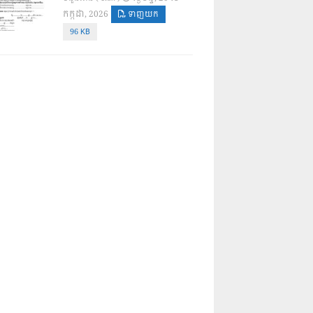
កក្កដា, 2026
ទាញយក
96 KB