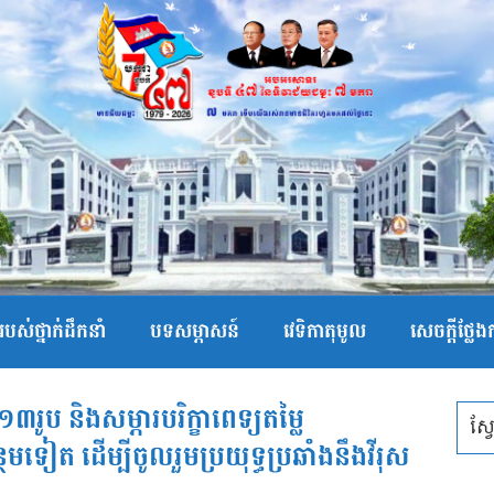
បស់ថ្នាក់ដឹកនាំ
បទសម្ភាសន៍
វេទិកាតុមូល
សេចក្ដីថ្លែ
៣រូប និងសម្ភារបរិក្ខាពេទ្យតម្លៃ
ែមទៀត ដើម្បីចូលរួមប្រយុទ្ធប្រឆាំងនឹងវីរុស