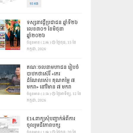
93 KB
ទស្សនាវដ្ដីប្រជាជន ឆ្នាំទី២៦
លេខ៣០១ ខែមិថុនា
ឆ្នាំ២០២៦
ថ្ងៃ​ពុធ, 15 ខែ​
ចំនួនអាន ( 2.8k )
កក្កដា, 2026
គណៈចលនាមហាជន រៀបចំ
បាឋកថាស៊េរី «កេរ
ដំណែលរស់៖ គុណតម្លៃ ៧
មករា» នៅវិមាន ៧ មករា
ថ្ងៃ​អាទិត្យ, 12 ខែ​
ចំនួនអាន ( 2.5k )
កក្កដា, 2026
E14.ពាក្យសុំបញ្ជាក់អំពីការ
ចូលរួមជីវភាពបក្ស
ថ្ងៃ​ចន្ទ, 20 ខែ​
ចំនួនអាន ( 1.8k )