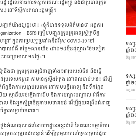
ដ្ឋ រដ្ឋលេខាធិការទីស្តីការគណៈរដ្ឋមន្ត្រី និងជាប្រធានក្រុម
.ស.) នៅទីស្តីការគណៈរដ្ឋមន្ត្រី។
ញ្ជាក់យ៉ាងដូច្នេះថា៖ «ខ្ញុំក៏បានទទួលព័ត៌មានថា អង្គការ
ation – BSR) ត្រៀមបញ្ជូនក្រុមគ្រូពេទ្យស្ម័គ្រចិត្ត
 ក្នុងការប្រយុទ្ធប្រឆាំងនឹងវីរុស COVID-19 នៅ
ទស្ស
ាំព្យាបាលជំងឺ តម្លៃ១លានយ័ន (ជាង១៤ម៉ឺនដុល្លារ) ថែមទៀត
ឆ្នា
នុងរយៈពេលប្រមាណ១៥ថ្ងៃ»។
ចំនួនអ
្យដឹងថា ក្រុមគ្រូពេទ្យជំនាញទាំង១៣រូបរបស់ចិន នឹងធ្វើ
ទស្ស
រទេសកម្ពុជា តាមខេត្តស្ទឹងត្រែង នៅពេលឆាប់ៗនេះ ដើម្បី
ឆ្នា
ន្ធនឹងការសម្លាប់មេរោគ នៅតាមមន្ទីរពេទ្យ និងទីកន្លែង
ចំនួនអា
 ស្ថានីយរថភ្លើងជាដើម និងការបណ្តុះបណ្តាល អំពីការ
ាល និងអ្នកស្ម័គ្រចិត្តតាមសហគមន៍ ដើម្បីជួយពង្រឹងជំនាញ
ទស្ស
រិក្ខារសម្លាប់មេរោគ។
ឆ្នា
ចំនួនអា
ានថ្លែងអំណរគុណដល់នាយកដ្ឋានអន្តរជាតិ នៃគណៈកម្មាធិការ
សម្របសម្រួលជាបន្ទាន់ ដើម្បីប្រមូលការគាំទ្រសម្រាប់ជួយ