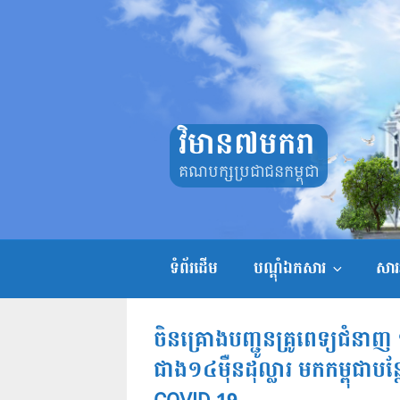
Skip
to
content
វិមាន៧មករា
គណបក្សប្រជាជនកម្ពុជា
ទំព័រដើម
បណ្តុំឯកសារ
សាររ
ចិនគ្រោងបញ្ជូនគ្រូពេទ្យជំនាញ ១
ជាង១៤ម៉ឺនដុល្លារ មកកម្ពុជាបន្ថ