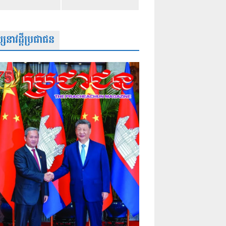
សនាវដ្តីប្រជាជន