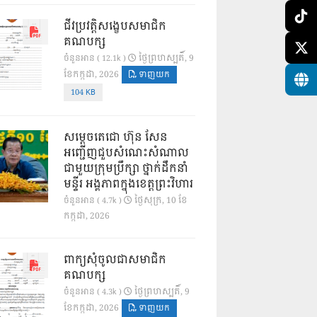
ជីវប្រវត្តិសង្ខេបសមាជិក
គណបក្ស
ថ្ងៃ​ព្រហស្បតិ៍, 9
ចំនួនអាន ( 12.1k )
ខែ​កក្កដា, 2026
ទាញយក
104 KB
សម្តេចតេជោ ហ៊ុន សែន
អញ្ជើញជួបសំណេះសំណាល
ជាមួយក្រុមប្រឹក្សា ថ្នាក់ដឹកនាំ
មន្ទីរ អង្គភាពក្នុងខេត្តព្រះវិហារ
ថ្ងៃ​សុក្រ, 10 ខែ​
ចំនួនអាន ( 4.7k )
កក្កដា, 2026
ពាក្យសុំចូលជាសមាជិក
គណបក្ស
ថ្ងៃ​ព្រហស្បតិ៍, 9
ចំនួនអាន ( 4.3k )
ខែ​កក្កដា, 2026
ទាញយក