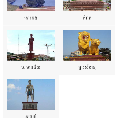
កោះកុង
កំពត
ប. មានជ័យ
ព្រះសីហនុ
ត្បូងឃ្មុំ