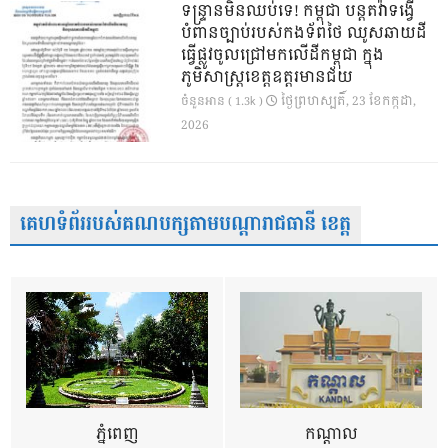
ទន្ទ្រានមិនឈប់ទេ! កម្ពុជា បន្តតវ៉ាទង្វើ
បំពានច្បាប់របស់កងទ័ពថៃ ឈូសឆាយដី
ធ្វើផ្លូវចូលជ្រៅមកលើដីកម្ពុជា ក្នុង
ភូមិសាស្ត្រខេត្តឧត្តរមានជ័យ
ថ្ងៃ​ព្រហស្បតិ៍, 23 ខែ​កក្កដា,
ចំនួនអាន ( 1.3k )
2026
គេហទំព័ររបស់គណបក្សតាមបណ្តារាជធានី ខេត្ត
ភ្នំពេញ
កណ្តាល