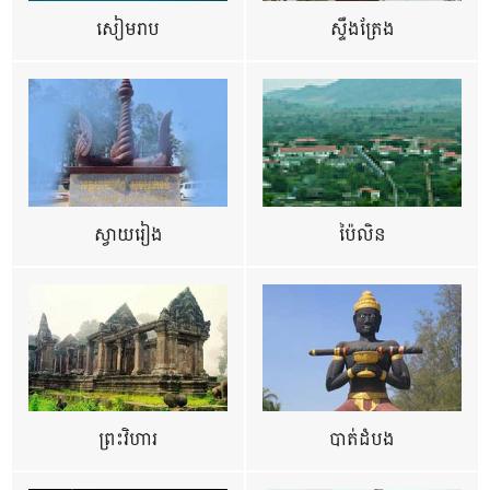
សៀមរាប
ស្ទឹងត្រែង
ស្វាយរៀង
ប៉ៃលិន
ព្រះវិហារ
បាត់ដំបង