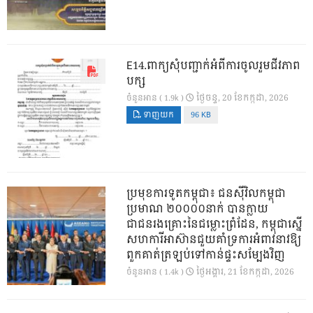
E14.ពាក្យសុំបញ្ជាក់អំពីការចូលរួមជីវភាព
បក្ស
ថ្ងៃ​ចន្ទ, 20 ខែ​កក្កដា, 2026
ចំនួនអាន ( 1.9k )
ទាញយក
96 KB
ប្រមុខការទូតកម្ពុជា៖ ជនស៊ីវិលកម្ពុជា
ប្រមាណ ២០០០០នាក់ បានក្លាយ
ជាជនរងគ្រោះនៃជម្លោះព្រំដែន, កម្ពុជាស្នើ
សហការីអាស៊ានជួយគាំទ្រការអំពាវនាវឱ្យ
ពួកគាត់ត្រឡប់ទៅកាន់ផ្ទះសម្បែងវិញ
ថ្ងៃ​អង្គារ, 21 ខែ​កក្កដា, 2026
ចំនួនអាន ( 1.4k )