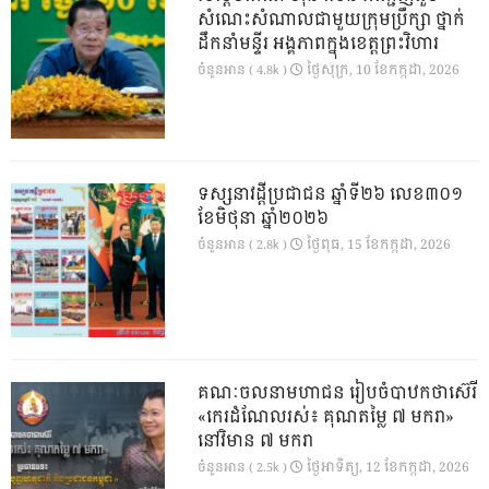
សំណេះសំណាលជាមួយក្រុមប្រឹក្សា ថ្នាក់
ដឹកនាំមន្ទីរ អង្គភាពក្នុងខេត្តព្រះវិហារ
ថ្ងៃ​សុក្រ, 10 ខែ​កក្កដា, 2026
ចំនួនអាន ( 4.8k )
ទស្សនាវដ្ដីប្រជាជន ឆ្នាំទី២៦ លេខ៣០១
ខែមិថុនា ឆ្នាំ២០២៦
ថ្ងៃ​ពុធ, 15 ខែ​កក្កដា, 2026
ចំនួនអាន ( 2.8k )
គណៈចលនាមហាជន រៀបចំបាឋកថាស៊េរី
«កេរដំណែលរស់៖ គុណតម្លៃ ៧ មករា»
នៅវិមាន ៧ មករា
ថ្ងៃ​អាទិត្យ, 12 ខែ​កក្កដា, 2026
ចំនួនអាន ( 2.5k )