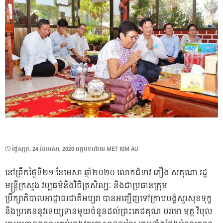
POSTED
ថ្ងៃ​សុក្រ, 24 ខែ​មេសា, 2020
អត្ថបទដោយ
MET KIM AU
ON
នៅព្រឹកថ្ងៃទី២១ ខែមេសា ឆ្នាំ២០២០ លោកជំទាវ ភឿង សកុណា រដ្ឋ
មន្ត្រីក្រសួង វប្បធម៌និងវិចិត្រសិល្បៈ និងជាប្រធានក្រុម
ប្រឹក្សាភិបាលអាជ្ញាធរជាតិអប្សរា បានអញ្ជើញទៅក្រាបបង្គំសួរសុខទុក្ខ
និងប្រគេននូវទេយ្យទានមួយចំនួនដល់ព្រះតេជគុណ បរមោ មុត្ត វិបុល