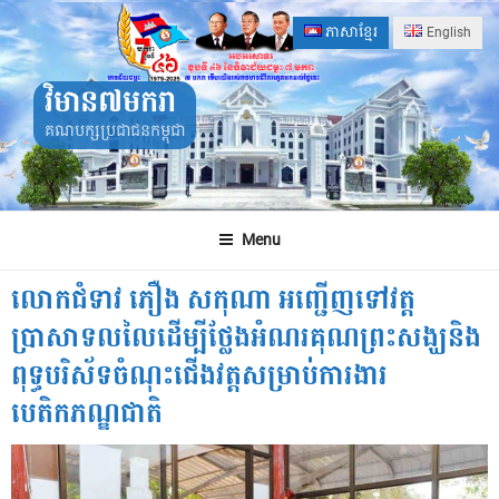
Skip
ភាសាខ្មែរ
English
to
content
វិមាន៧មករា
គណបក្សប្រជាជនកម្ពុជា
Menu
លោកជំទាវ ភឿង សកុណា អញ្ជើញទៅវត្ត
ប្រាសាទលលៃដើម្បីថ្លែងអំណរគុណព្រះសង្ឃនិង
ពុទ្ធបរិស័ទចំណុះជើងវត្តសម្រាប់ការងារ
បេតិកភណ្ឌជាតិ