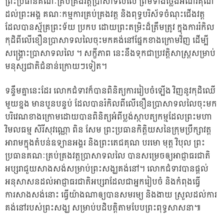
ព្រះប្រធានគណៈគ្រប់គ្រងវត្តប្រាសាទលលៃ ព្រមទាំងថ្លែងអំណរគុណ
ដល់ព្រះអង្គ គណៈកម្មការគ្រប់គ្រងវត្ត និងពុទ្ធបរិស័ទចំណុះជើងវត្ត
ដែលបានស្
ម័គ្រព្រះទ័យ ប្រកប ដោយព្រះតម្រិះដ៏ត្រឹមត្រូវ ក្នុងការរំកិល
កុដិពីលើខឿនប្រាសាទលលៃចុះមកគង់នៅផ្នែកខាងក្រោមវិញ ដើម្បី
សង្គ្រោះប្រាសាទលលៃ ។ សក្ខីភាព នេះនឹងទុកជាប្រវត្តិសាស្រ្តសម្រាប់
មនុស្សជាតិជំនាន់ក្រោយៗទៀត។
ទន្ទឹមគ្នានេះដែរ លោកជំទាវក៏បានពិនិត្យការរៀបចំឡើង វិញនូវកុដិឈើ
មួយខ្នង មានបួនបន្ទប់ ដែលបានរំកិលពីលើខឿនប្រាសាទលលៃចុះមក
បរិវេណខាងក្រោមដោយបានពិនិត្យអំពីប្លង់ស្ថាបត្យកម្មដែលព្រះមហា
វិមលធម្ម សិរីសុវណ្ណោ ពិន សែម ព្រះប្រធានកិត្តិយសនៃក្រុមប្រឹក្សាវត្ត
អារាមក្នុងតំបន់ឧទ្យានអង្គរ និងព្រះតេជគុណ បរមោ មុត្ត វិបុល ព្រះ
ប្រធានគណៈគ្រប់គ្រងវត្តប្រាសាទលលៃ បានសម្រេចឲ្យអាជ្ញាធរជាតិ
អប្សរាជួយសាងសង់សម្រាប់ព្រះសង្ឃគង់នៅ។ លោកជំទាវបានផ្តល់
អនុសាសនដល់អាជ្ញាធរជាតិអប្សរាដែលជាអ្នករៀបចំ និងកំពុងធ្វើ
ការសាងសង់នោះ ធ្វើយ៉ាងណាឲ្យបានសមរម្យ និងងាយ ស្រួលដល់ការ
គង់នៅរបស់ព្រះសង្ឃ សម្រាប់បដិបត្តិតាមបែបព្រះពុទ្ធសាសនា៕