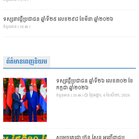
ទស្សនាវដ្ដីប្រជាជន ឆ្នាំទី២៥ លេខ២៩៨ ខែមីនា ឆ្នាំ២០២៦
ចំនួនអាន ( 10.4k )
ព័ត៌មានពេញនិយម
ទស្សវដ្តីប្រជាជន ឆ្នាំទី២៦ លេខ៣០២ ខែ
កក្កដា ឆ្នាំ២០២៦
ថ្ងៃ​អង្គារ, 4 ខែ​សីហា, 2026
ចំនួនអាន ( 20.4k )
សម្តេចតេជោ ហ៊ុន សែន អញ្ជើញជួប