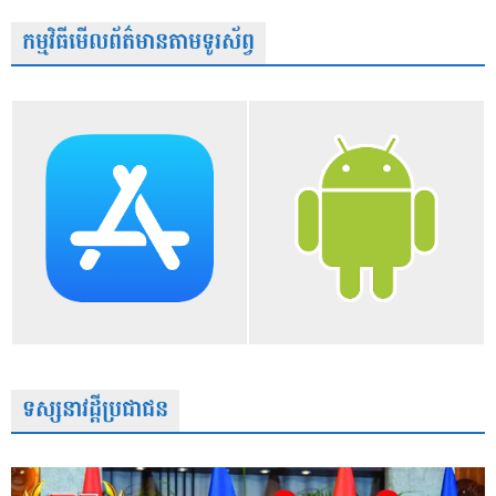
កម្មវិធីមើលព័ត៌មានតាមទូរស័ព្វ
ទស្សនាវដ្តីប្រជាជន