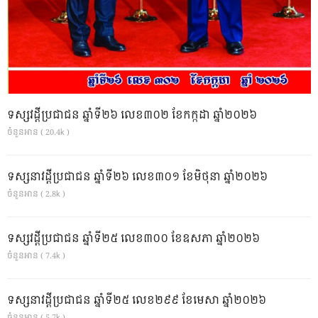
ទស្សវដ្តីប្រជាជន ឆ្នាំទី២៦ លេខ៣០២ ខែកក្កដា ឆ្នាំ២០២៦
ចំនួនអាន ( 20.4k )
ទស្សនាវដ្ដីប្រជាជន ឆ្នាំទី២៦ លេខ៣០១ ខែមិថុនា ឆ្នាំ២០២៦
ចំនួនអាន ( 2.8k )
ទស្សវដ្តីប្រជាជន ឆ្នាំទី២៥ លេខ៣០០ ខែឧសភា ឆ្នាំ២០២៦
ចំនួនអាន ( 7.4k )
ទស្សនាវដ្ដីប្រជាជន ឆ្នាំទី២៥ លេខ២៩៩ ខែមេសា ឆ្នាំ២០២៦
ចំនួនអាន ( 5.7k )