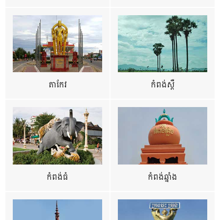
តាកែវ
កំពង់ស្ពឺ
កំពង់ធំ
កំពង់ឆ្នាំង