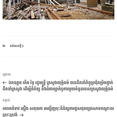
CATEGORIES
ពត៌មានថ្មីៗ
ការ​
អត្ថបទ
ក្រោយ
នាំទិស​
មុន
ឯកឧត្តម កើត រិទ្ធ រដ្ឋមន្ត្រី ក្រសួងយុត្តិធម៌ បានដឹកនាំកិច្ចប្រជុំកម្រិតថ្នាក់
ប្រកាស
ដឹកនាំក្រសួង ដើម្បីពិនិត្យ និងពិភាក្សាកិច្ចការមួយចំនួនរបស់ក្រសួងយុត្តិធម៌
អត្ថបទ
បន្ទាប់
បន្ទាប់
លោកជំទាវ ភឿង សកុណា អញ្ជើញចុះពិនិត្យការជួសជុលប្រាសាទកណ្តាល
ស្រះស្រង់