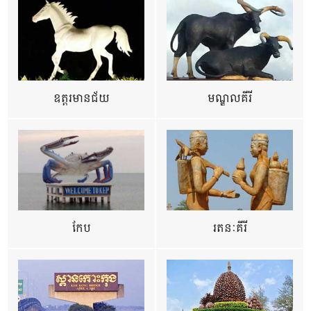
ឧត្ដរមានជ័យ
មណ្ឌលគីរី
កែប
រតនៈគីរី