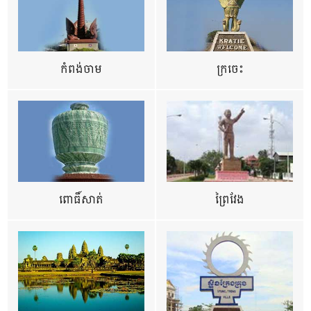
កំពង់ចាម
ក្រចេះ
ពោធិ៍សាត់
ព្រៃវែង