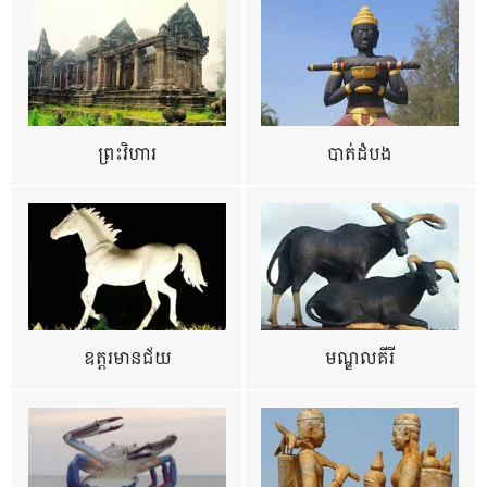
ព្រះវិហារ
បាត់ដំបង
ឧត្ដរមានជ័យ
មណ្ឌលគីរី