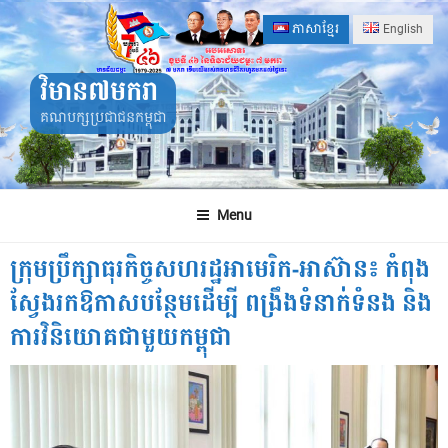
Skip
ភាសាខ្មែរ
English
to
content
វិមាន៧មករា
គណបក្សប្រជាជនកម្ពុជា
Menu
ក្រុមប្រឹក្សាធុរកិច្ចសហរដ្ឋអាមេរិក-អាស៊ាន៖ កំពុង
ស្វែងរកឱកាសបន្ថែមដើម្បី ពង្រឹងទំនាក់ទំនង និង
ការវិនិយោគជាមួយកម្ពុជា