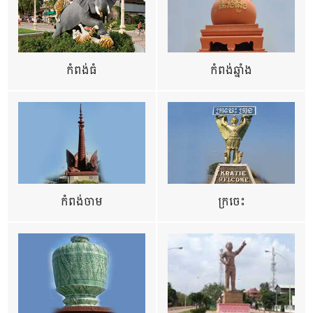
កំពង់ធំ
កំពង់ឆ្នាំង
កំពង់ចាម
ក្រចេះ