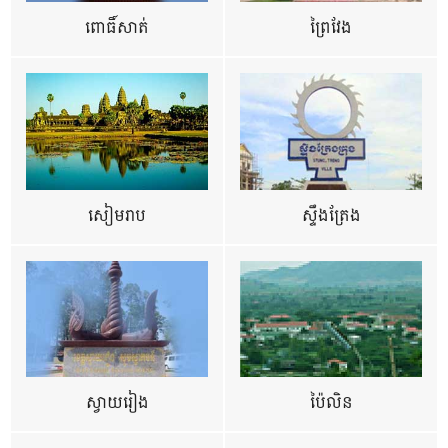
ពោធិ៍សាត់
ព្រៃវែង
សៀមរាប
ស្ទឹងត្រែង
ស្វាយរៀង
ប៉ៃលិន