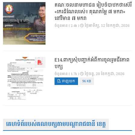
គណៈចលនាមហាជន រៀបចំបាឋកថាស៊េរី
«កេរដំណែលរស់៖ គុណតម្លៃ ៧ មករា»
នៅវិមាន ៧ មករា
ថ្ងៃ​អាទិត្យ, 12 ខែ​កក្កដា, 2026
ចំនួនអាន ( 2.4k )
E14.ពាក្យសុំបញ្ជាក់អំពីការចូលរួមជីវភាព
បក្ស
ថ្ងៃ​ចន្ទ, 20 ខែ​កក្កដា, 2026
ចំនួនអាន ( 1.7k )
ទាញយក
96 KB
គេហទំព័ររបស់គណបក្សតាមបណ្តារាជធានី ខេត្ត