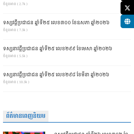
ចំនួនអាន ( 2.7k )
ទស្សវដ្តីប្រជាជន ឆ្នាំទី២៥ លេខ៣០០ ខែឧសភា ឆ្នាំ២០២៦
ចំនួនអាន ( 7.3k )
ទស្សនាវដ្ដីប្រជាជន ឆ្នាំទី២៥ លេខ២៩៩ ខែមេសា ឆ្នាំ២០២៦
ចំនួនអាន ( 5.5k )
ទស្សនាវដ្ដីប្រជាជន ឆ្នាំទី២៥ លេខ២៩៨ ខែមីនា ឆ្នាំ២០២៦
ចំនួនអាន ( 10.3k )
ព័ត៌មានពេញនិយម