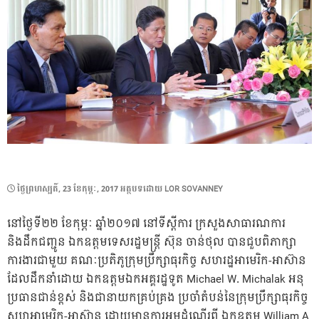
POSTED
ថ្ងៃ​ព្រហស្បតិ៍, 23 ខែ​កុម្ភៈ, 2017
អត្ថបទដោយ
LOR SOVANNEY
ON
នៅថ្ងៃទី២២​ ខែកុម្ភៈ ឆ្នាំ២០១៧ នៅទីស្តីការ ក្រសួងសាធារណការ
និងដឹកជញ្ជូន​ ឯកឧត្តមទេសរដ្ឋមន្ត្រី ស៊ុន ចាន់ថុល បានជួបពិភាក្សា
ការងារជាមួយ គណៈប្រតិភូ​ក្រុមប្រឹក្សាធុរកិច្ច សហរដ្ឋអាមេរិក-អាស៊ាន ​
ដែលដឹកនាំដោយ ឯកឧត្តមឯកអគ្គរដ្ឋទូត Michael W. Michalak អនុ
ប្រធានជាន់ខ្ពស់ និងជានាយកគ្រប់គ្រង ប្រចាំតំបន់នៃក្រុមប្រឹក្សាធុរកិច្ច​
សហអាមេរិក-អាស៊ាន​ ដោយមានការអមដំណើរពី ឯកឧត្តម​ William A