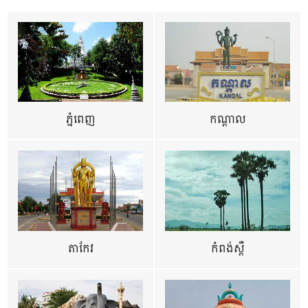
ភ្នំពេញ
កណ្តាល
តាកែវ
កំពង់ស្ពឺ