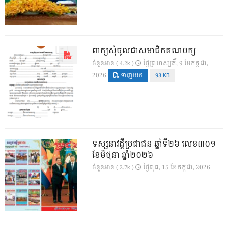
ពាក្យសុំចូលជាសមាជិកគណបក្ស
ថ្ងៃ​ព្រហស្បតិ៍, 9 ខែ​កក្កដា,
ចំនួនអាន ( 4.2k )
2026
ទាញយក
93 KB
ទស្សនាវដ្ដីប្រជាជន ឆ្នាំទី២៦ លេខ៣០១
ខែមិថុនា ឆ្នាំ២០២៦
ថ្ងៃ​ពុធ, 15 ខែ​កក្កដា, 2026
ចំនួនអាន ( 2.7k )