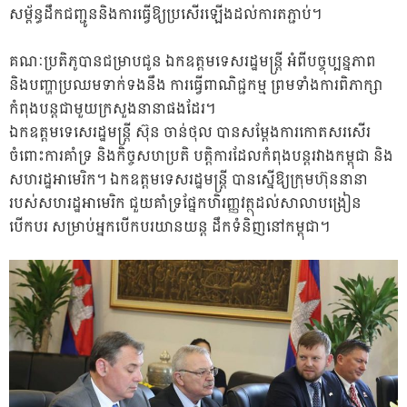
សម្ព័ន្ធដឹកជញ្ជូននិងការធ្វើឱ្យប្រសើរឡើងដល់ការតភ្ជាប់​។
គណៈប្រតិភូបានជម្រាបជូន ឯកឧត្តមទេសរដ្ឋមន្ត្រី អំពី​បច្ចុប្បន្នភាព ​
និងបញ្ហាប្រឈមទាក់ទងនឹង ការធ្វើពាណិជ្ជកម្ម ព្រមទាំងការពិភាក្សា
កំពុងបន្ត​ជាមួយក្រសួងនានាផងដែរ។
ឯកឧត្តមទេសេរដ្ឋមន្រ្តី ស៊ុន ចាន់ថុល បានសម្តែងការកោតសរសើរ
ចំពោះការគាំទ្រ និងកិច្ចសហប្រតិ បត្តិ​ការដែលកំពុងបន្ត​រវាង​កម្ពុជា និង
សហរដ្ឋអាមេរិក។ ឯកឧត្តមទេសរដ្ឋមន្រ្តី បានស្នើ​ឱ្យក្រុមហ៊ុននានា
របស់សហរដ្ឋអាមេរិក ជួយគាំទ្រផ្នែកហិរញ្ញវត្ថុ​​ដល់សាលាបង្រៀន
បើកបរ សម្រាប់អ្នក​បើកបរយានយន្ត ដឹកទំនិញ​នៅ​កម្ពុជា។ ​​​