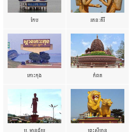
កែប
រតនៈគីរី
កោះកុង
កំពត
ប. មានជ័យ
ព្រះសីហនុ