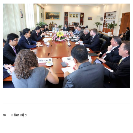
CATEGORIES
ពត៌មានថ្មីៗ