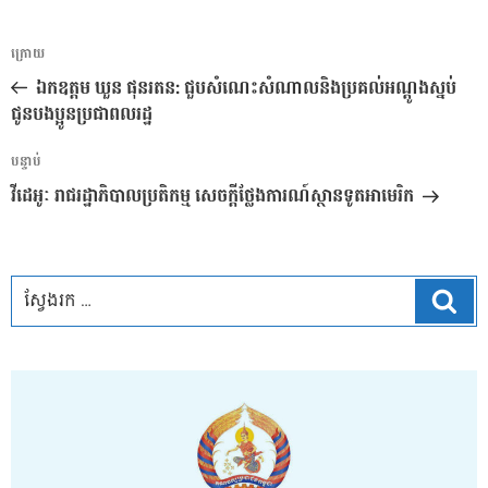
ការ​
អត្ថបទ
ក្រោយ
នាំទិស​
មុន
ឯកឧត្តម ឃួន ផុនរតន: ជួបសំណេះសំណាលនិងប្រគល់អណ្តូងស្នប់
ប្រកាស
ជូនបងប្អូនប្រជាពលរដ្ឋ
អត្ថបទ
បន្ទាប់
បន្ទាប់
វីដេអូៈ រាជរដ្ឋាភិបាលប្រតិកម្ម សេចក្តីថ្លែងការណ៍ស្ថានទូតអាមេរិក
ស្វែ