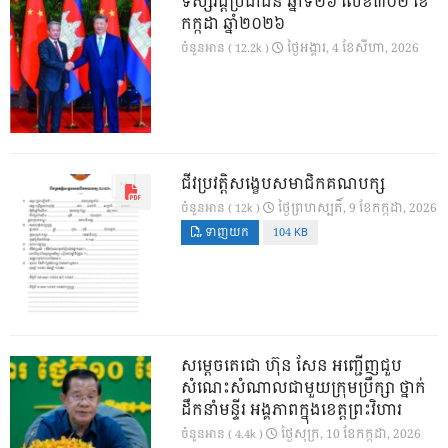
ទស្សវដ្តីប្រជាជន ឆ្នាំទី២៦ លេខ៣០២ ខែ
កក្កដា ឆ្នាំ២០២៦
ថ្ងៃ​អង្គារ, 4 ខែ​សីហា, 2026
ចំនួនអាន ( 12.2k )
ជីវប្រវត្តិសង្ខេបសមាជិកគណបក្ស
ថ្ងៃ​ព្រហស្បតិ៍, 9 ខែ​កក្កដា, 2026
ចំនួនអាន ( 12k )
ទាញយក
104 KB
សម្តេចតេជោ ហ៊ុន សែន អញ្ជើញជួប
សំណេះសំណាលជាមួយក្រុមប្រឹក្សា ថ្នាក់
ដឹកនាំមន្ទីរ អង្គភាពក្នុងខេត្តព្រះវិហារ
ថ្ងៃ​សុក្រ, 10 ខែ​កក្កដា, 2026
ចំនួនអាន ( 4.4k )