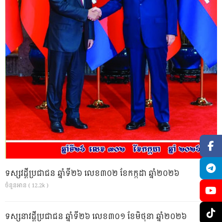
ទស្សវដ្តីប្រជាជន ឆ្នាំទី២៦ លេខ៣០២ ខែកក្កដា ឆ្នាំ២០២៦
ចំនួនអាន ( 12.2k )
ទស្សនាវដ្ដីប្រជាជន ឆ្នាំទី២៦ លេខ៣០១ ខែមិថុនា ឆ្នាំ២០២៦