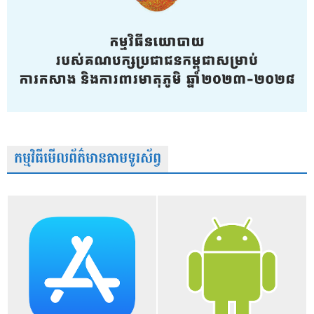
កម្មវិធីមើលព័ត៌មានតាមទូរស័ព្វ