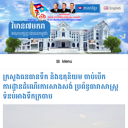
Skip
ភាសាខ្មែរ
English
to
content
វិមាន៧មករា
គណបក្សប្រជាជនកម្ពុជា
Menu
ក្រសួងធនធានទឹក និងឧតុនិយម ចាប់បើក
ការដ្ឋានដំណើរការសាងសង់ ប្រព័ន្ធធារាសាស្ត្រ
ទំនប់អាងទឹកក្រចាប