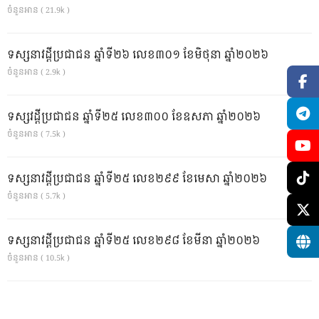
ចំនួនអាន ( 21.9k )
ទស្សនាវដ្ដីប្រជាជន ឆ្នាំទី២៦ លេខ៣០១ ខែមិថុនា ឆ្នាំ២០២៦
ចំនួនអាន ( 2.9k )
ទស្សវដ្តីប្រជាជន ឆ្នាំទី២៥ លេខ៣០០ ខែឧសភា ឆ្នាំ២០២៦
ចំនួនអាន ( 7.5k )
ទស្សនាវដ្ដីប្រជាជន ឆ្នាំទី២៥ លេខ២៩៩ ខែមេសា ឆ្នាំ២០២៦
ចំនួនអាន ( 5.7k )
ទស្សនាវដ្ដីប្រជាជន ឆ្នាំទី២៥ លេខ២៩៨ ខែមីនា ឆ្នាំ២០២៦
ចំនួនអាន ( 10.5k )