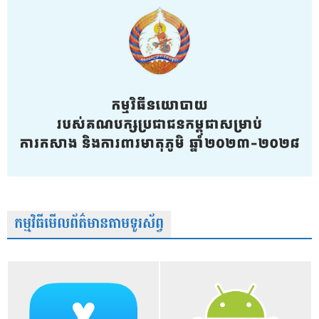
កម្មវិធីមើលព័ត៌មានតាមទូរស័ព្វ