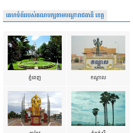
គេហទំព័ររបស់គណបក្សតាមបណ្តារាជធានី ខេត្ត
ភ្នំពេញ
កណ្តាល