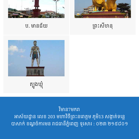
ប. មានជ័យ
ព្រះសីហនុ
ត្បូងឃ្មុំ
វិមាន7មករា
អាស័យដ្ឋាន លេខ 203 មហាវិថីព្រះនរោត្តម ភូមិ13 សង្កាត់ទន្លេ
បាសាក់ ខណ្ឌចំការមន រាជធានីភ្នំពេញ ទូរសារ : ០២៣ ២១៥៨០១