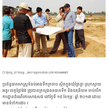
POSTED
ថ្ងៃ​ចន្ទ, 27 ខែ​កុម្ភៈ, 2017
អត្ថបទដោយ
LOR SOVANNEY
ON
ប្រព័ន្ធធារាសាស្ត្រទំនប់អាងទឹកក្រចាប ស្ថិតក្នុងឃុំព្រៃខ្លា ស្រុកស្វាយ
អន្ទរ ខេត្តព្រៃវែង ត្រូវបានក្រសួងធនធានទឹក និងឧតុនិយម ចាប់បើក
ការដ្ឋានដំណើរការសាងសង់ នៅថ្ងៃទី ១៥ ខែកុម្ភៈ ឆ្នាំ ២០១៧ ដោយ
មានទំហំការងារ ៖