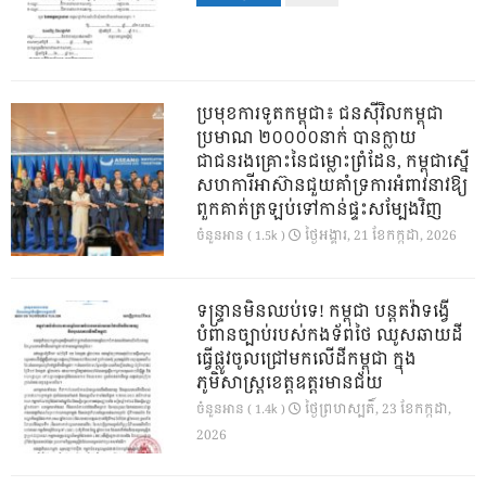
ប្រមុខការទូតកម្ពុជា៖ ជនស៊ីវិលកម្ពុជា
ប្រមាណ ២០០០០នាក់ បានក្លាយ
ជាជនរងគ្រោះនៃជម្លោះព្រំដែន, កម្ពុជាស្នើ
សហការីអាស៊ានជួយគាំទ្រការអំពាវនាវឱ្យ
ពួកគាត់ត្រឡប់ទៅកាន់ផ្ទះសម្បែងវិញ
ថ្ងៃ​អង្គារ, 21 ខែ​កក្កដា, 2026
ចំនួនអាន ( 1.5k )
ទន្ទ្រានមិនឈប់ទេ! កម្ពុជា បន្តតវ៉ាទង្វើ
បំពានច្បាប់របស់កងទ័ពថៃ ឈូសឆាយដី
ធ្វើផ្លូវចូលជ្រៅមកលើដីកម្ពុជា ក្នុង
ភូមិសាស្ត្រខេត្តឧត្តរមានជ័យ
ថ្ងៃ​ព្រហស្បតិ៍, 23 ខែ​កក្កដា,
ចំនួនអាន ( 1.4k )
2026