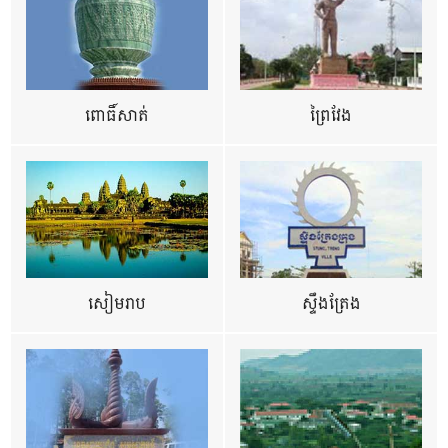
ពោធិ៍សាត់
ព្រៃវែង
សៀមរាប
ស្ទឹងត្រែង