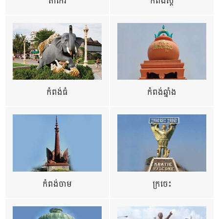
តាកែវ
កំពង់ស្ពឺ
កំពង់ធំ
កំពង់ឆ្នាំង
កំពង់ចាម
ក្រចេះ