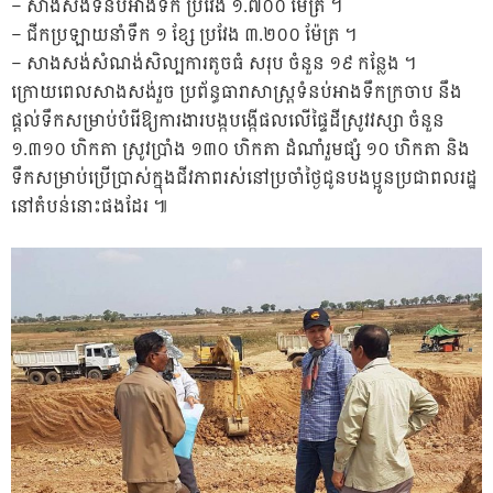
– សាងសង់ទំនប់អាងទឹក ប្រវែង ១.៧០០ ម៉ែត្រ ។
– ជីកប្រឡាយនាំទឹក ១ ខ្សែ ប្រវែង ៣.២០០ ម៉ែត្រ ។
– សាងសង់សំណង់សិល្បការតូចធំ សរុប ចំនួន ១៩ កន្លែង ។
ក្រោយពេលសាងសង់រួច ប្រព័ន្ធធារាសាស្ត្រទំនប់អាងទឹកក្រចាប នឹង
ផ្តល់ទឹកសម្រាប់បំរើឱ្យការងារបង្កបង្កើផលលើផ្ទៃដីស្រូវវស្សា ចំនួន
១.៣១០ ហិកតា ស្រូវប្រាំង ១៣០ ហិកតា ដំណាំរួមផ្សំ ១០ ហិកតា និង
ទឹកសម្រាប់ប្រើប្រាស់ក្នុងជីវភាពរស់នៅប្រចាំថ្ងៃជូនបងប្អូនប្រជាពលរដ្ឋ
នៅតំបន់នោះផងដែរ ៕