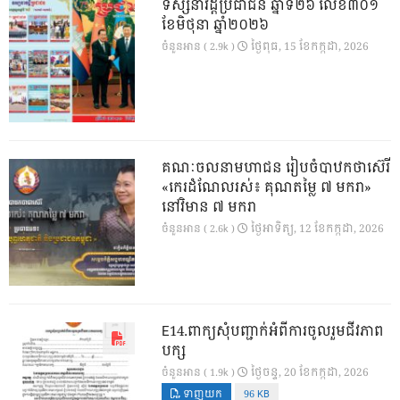
ទស្សនាវដ្ដីប្រជាជន ឆ្នាំទី២៦ លេខ៣០១
ខែមិថុនា ឆ្នាំ២០២៦
ថ្ងៃ​ពុធ, 15 ខែ​កក្កដា, 2026
ចំនួនអាន ( 2.9k )
គណៈចលនាមហាជន រៀបចំបាឋកថាស៊េរី
«កេរដំណែលរស់៖ គុណតម្លៃ ៧ មករា»
នៅវិមាន ៧ មករា
ថ្ងៃ​អាទិត្យ, 12 ខែ​កក្កដា, 2026
ចំនួនអាន ( 2.6k )
E14.ពាក្យសុំបញ្ជាក់អំពីការចូលរួមជីវភាព
បក្ស
ថ្ងៃ​ចន្ទ, 20 ខែ​កក្កដា, 2026
ចំនួនអាន ( 1.9k )
ទាញយក
96 KB