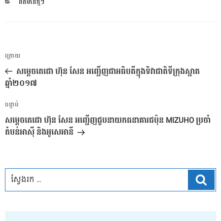
CATEGORIES
ពត៌មានថ្មីៗ
ការ​
អត្ថបទ
ក្រោយ
នាំទិស​
មុន
សម្តេចតេជោ ហ៊ុន សែន អញ្ជើញជាអធិបតីក្នុងទិវាជាតិទីក្រុងស្អាត
ប្រកាស
ឆ្នាំ២០១៧
អត្ថបទ
បន្ទាប់
បន្ទាប់
សម្តេចតេជោ ហ៊ុន សែន អញ្ជើញជួបនាយកធនាគារជប៉ុន MIZUHO ប្រចាំ
តំបន់អាស៊ី និងអូសេអានី
ស្វែ