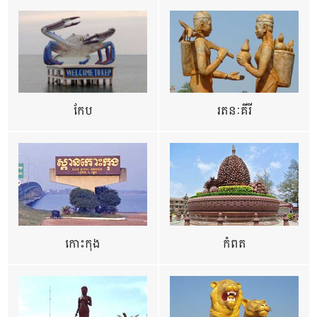
កែប
រតនៈគីរី
កោះកុង
កំពត