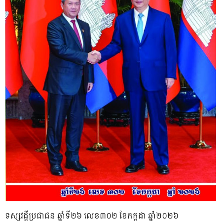
ទស្សវដ្តីប្រជាជន ឆ្នាំទី២៦ លេខ៣០២ ខែកក្កដា ឆ្នាំ២០២៦