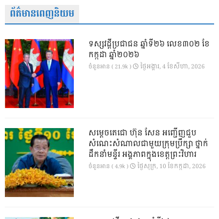
ព័ត៌មានពេញនិយម
ទស្សវដ្តីប្រជាជន ឆ្នាំទី២៦ លេខ៣០២ ខែ
កក្កដា ឆ្នាំ២០២៦
ថ្ងៃ​អង្គារ, 4 ខែ​សីហា, 2026
ចំនួនអាន ( 21.9k )
សម្តេចតេជោ ហ៊ុន សែន អញ្ជើញជួប
សំណេះសំណាលជាមួយក្រុមប្រឹក្សា ថ្នាក់
ដឹកនាំមន្ទីរ អង្គភាពក្នុងខេត្តព្រះវិហារ
ថ្ងៃ​សុក្រ, 10 ខែ​កក្កដា, 2026
ចំនួនអាន ( 4.9k )