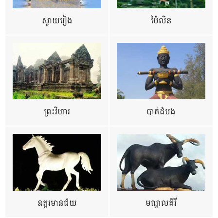
ស្វាយរៀង
ប៉ៃលិន
ព្រះវិហារ
បាត់ដំបង
ឧត្ដរមានជ័យ
មណ្ឌលគីរី