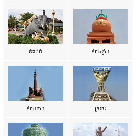
កំពង់ធំ
កំពង់ឆ្នាំង
កំពង់ចាម
ក្រចេះ