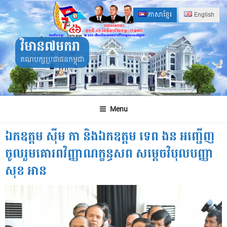
Skip
ភាសាខ្មែរ
English
to
content
វិមាន៧មករា
គណបក្សប្រជាជនកម្ពុជា
Menu
ឯកឧត្តម ស៊ីម កា និងឯកឧត្តម ទេព ងន អញ្ជើញ
ចូលរួមគោរពវិញ្ញាណក្ខន្ធសព សម្តេចវិបុលបញ្ញា
សុខ អាន