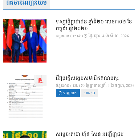
ព័ត៌មានពេញនិយម
ទស្សវដ្តីប្រជាជន ឆ្នាំទី២៦ លេខ៣០២ ខែ
កក្កដា ឆ្នាំ២០២៦
ថ្ងៃ​អង្គារ, 4 ខែ​សីហា, 2026
ចំនួនអាន ( 12.6k )
ជីវប្រវត្តិសង្ខេបសមាជិកគណបក្ស
ថ្ងៃ​ព្រហស្បតិ៍, 9 ខែ​កក្កដា, 2026
ចំនួនអាន ( 12k )
ទាញយក
104 KB
សម្តេចតេជោ ហ៊ុន សែន អញ្ជើញជួប