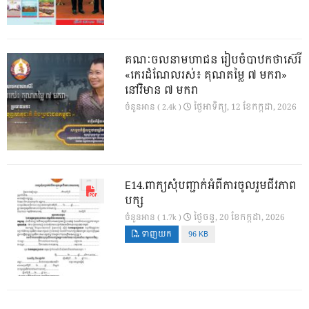
គណៈចលនាមហាជន រៀបចំបាឋកថាស៊េរី
«កេរដំណែលរស់៖ គុណតម្លៃ ៧ មករា»
នៅវិមាន ៧ មករា
ថ្ងៃ​អាទិត្យ, 12 ខែ​កក្កដា, 2026
ចំនួនអាន ( 2.4k )
E14.ពាក្យសុំបញ្ជាក់អំពីការចូលរួមជីវភាព
បក្ស
ថ្ងៃ​ចន្ទ, 20 ខែ​កក្កដា, 2026
ចំនួនអាន ( 1.7k )
ទាញយក
96 KB