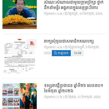
សំណេះសំណាលជាមួយក្រុមប្រឹក្សា ថ្នាក់
ដឹកនាំមន្ទីរ អង្គភាពក្នុងខេត្តព្រះវិហារ
ថ្ងៃ​សុក្រ, 10 ខែ​កក្កដា, 2026
ចំនួនអាន ( 4.4k )
ពាក្យសុំចូលជាសមាជិកគណបក្ស
ថ្ងៃ​ព្រហស្បតិ៍, 9 ខែ​កក្កដា,
ចំនួនអាន ( 4.2k )
2026
ទាញយក
93 KB
ទស្សនាវដ្ដីប្រជាជន ឆ្នាំទី២៦ លេខ៣០១
ខែមិថុនា ឆ្នាំ២០២៦
ថ្ងៃ​ពុធ, 15 ខែ​កក្កដា, 2026
ចំនួនអាន ( 2.7k )