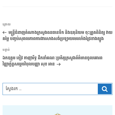
ការ​
អត្ថបទ
ក្រោយ
នាំទិស​
មុន
មន្ត្រីជំនាញតំណាងក្រសួងធនធានទឹក និងឧតុនិយម ចុះត្រួតពិនិត្យ វាយ
ប្រកាស
តម្លៃ បញ្ចប់សុពលភាពការងារសាងសង់ប្រឡាយមេរលាំងជ្រៃខាងត្បូង
អត្ថបទ
បន្ទាប់
បន្ទាប់
ឯកឧត្តម ខៀវ កាញារីទ្ធ ដឹកនាំគណៈប្រតិភូក្រសួងព័ត៌មានចូលគោរព
វិញ្ញាក្ខ័ន្តសម្តេចវិបុលបញ្ញា សុខ អាន
ស្វែ