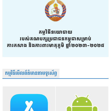
កម្មវិធីមើលព័ត៌មានតាមទូរស័ព្វ