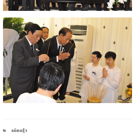
CATEGORIES
ពត៌មានថ្មីៗ