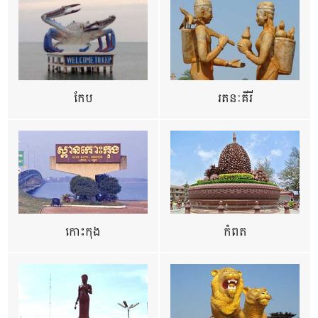
កែប
រតនៈគីរី
កោះកុង
កំពត