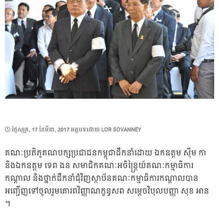
POSTED
ថ្ងៃ​សុក្រ, 17 ខែ​មីនា, 2017
អត្ថបទដោយ
LOR SOVANNEY
ON
គណៈប្រតិភូគណបក្សប្រជាជនកម្ពុជាដឹកនាំដោយ ឯកឧត្តម ស៊ីម កា
និងឯកឧត្តម ទេព ងន សមាជិកគណៈអចិន្ត្រៃយ៍គណៈកម្មាធិការ
កណ្តាល និងថ្នាក់ដឹកនាំជុំវិញស្ថាប័នគណៈកម្មាធិការកណ្តាលបាន
អញ្ជើញទៅចូលរួមគោរពវិញ្ញាណក្ខន្ធសព សម្តេចវិបុលបញ្ញា សុខ អាន
។