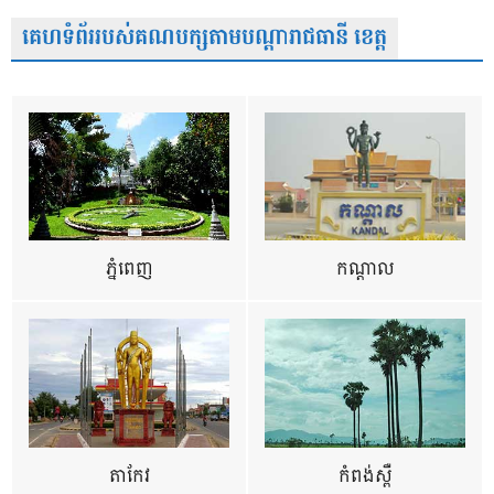
គេហទំព័ររបស់គណបក្សតាមបណ្តារាជធានី ខេត្ត
ភ្នំពេញ
កណ្តាល
តាកែវ
កំពង់ស្ពឺ