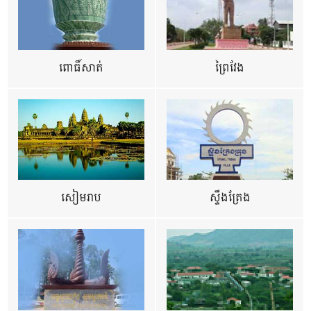
ពោធិ៍សាត់
ព្រៃវែង
សៀមរាប
ស្ទឹងត្រែង