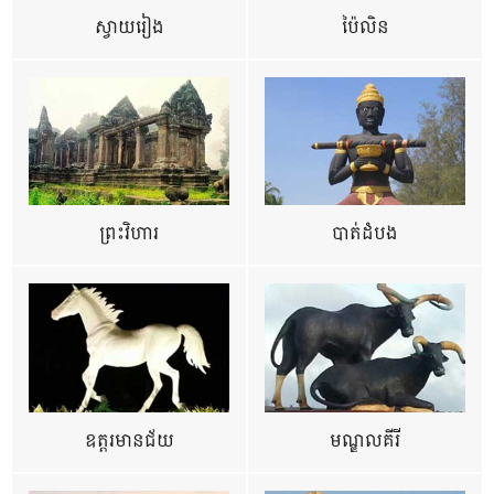
ស្វាយរៀង
ប៉ៃលិន
ព្រះវិហារ
បាត់ដំបង
ឧត្ដរមានជ័យ
មណ្ឌលគីរី