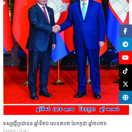
ទស្សវដ្តីប្រជាជន ឆ្នាំទី២៦ លេខ៣០២ ខែកក្កដា ឆ្នាំ២០២៦
ចំនួនអាន ( 12.6k )