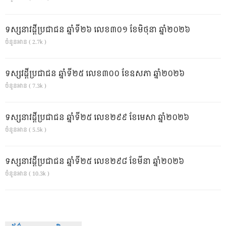
ទស្សនាវដ្ដីប្រជាជន ឆ្នាំទី២៦ លេខ៣០១ ខែមិថុនា ឆ្នាំ២០២៦
ចំនួនអាន ( 2.7k )
ទស្សវដ្តីប្រជាជន ឆ្នាំទី២៥ លេខ៣០០ ខែឧសភា ឆ្នាំ២០២៦
ចំនួនអាន ( 7.3k )
ទស្សនាវដ្ដីប្រជាជន ឆ្នាំទី២៥ លេខ២៩៩ ខែមេសា ឆ្នាំ២០២៦
ចំនួនអាន ( 5.5k )
ទស្សនាវដ្ដីប្រជាជន ឆ្នាំទី២៥ លេខ២៩៨ ខែមីនា ឆ្នាំ២០២៦
ចំនួនអាន ( 10.3k )