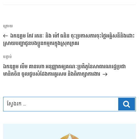
ការ​
អត្ថបទ
ក្រោយ
នាំទិស​
មុន
ឯកឧត្តម កែវ រតនៈ និង ម៉ៅ ធនិន ចុះប្រកាសការចុះថ្លៃអគ្គិសនីនិងដោះ
ប្រកាស
ស្រាយបញ្ហាជូនបងប្អូនកម្មករក្នុងស្រុកក្រគរ
អត្ថបទ
បន្ទាប់
បន្ទាប់
ឯកឧត្តម លឹម គានហោ អនុញ្ញាតឲ្យគណៈប្រតិភូនៃសាធារណរដ្ឋប្រជា
មានិតចិន ចូលជួបសំដែងការគួរសម និងពិភាក្សាការងារ
ស្វែ