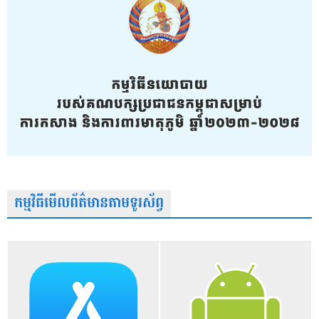
កម្មវិធីមើលព័ត៌មានតាមទូរស័ព្វ