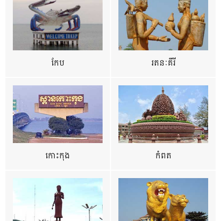
កែប
រតនៈគីរី
កោះកុង
កំពត