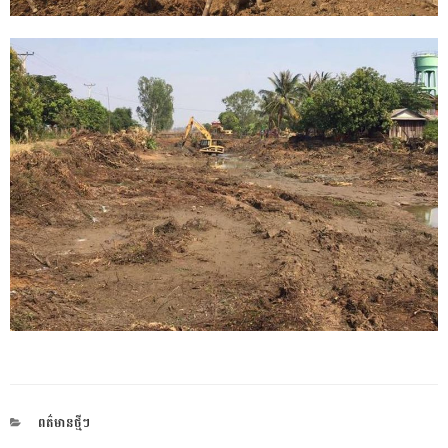
CATEGORIES
ពត៌មានថ្មីៗ