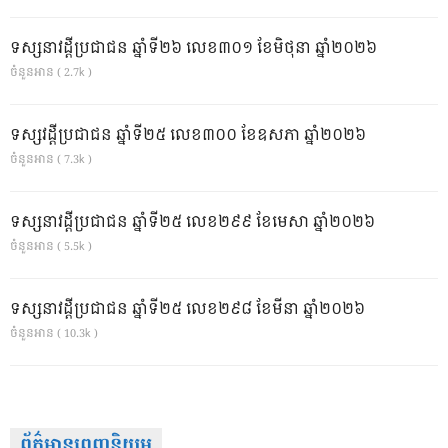
ទស្សនាវដ្ដីប្រជាជន ឆ្នាំទី២៦ លេខ៣០១ ខែមិថុនា ឆ្នាំ២០២៦
ចំនួនអាន ( 2.7k )
ទស្សវដ្តីប្រជាជន ឆ្នាំទី២៥ លេខ៣០០ ខែឧសភា ឆ្នាំ២០២៦
ចំនួនអាន ( 7.3k )
ទស្សនាវដ្ដីប្រជាជន ឆ្នាំទី២៥ លេខ២៩៩ ខែមេសា ឆ្នាំ២០២៦
ចំនួនអាន ( 5.5k )
ទស្សនាវដ្ដីប្រជាជន ឆ្នាំទី២៥ លេខ២៩៨ ខែមីនា ឆ្នាំ២០២៦
ចំនួនអាន ( 10.3k )
ព័ត៌មានពេញនិយម