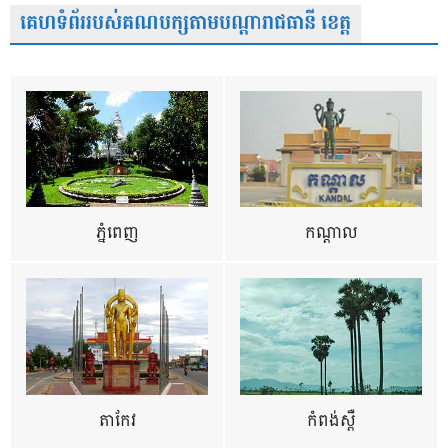
គេហទំព័ររបស់គណបក្សតាមបណ្តារាជធានី ខេត្ត
ភ្នំពេញ
កណ្តាល
តាកែវ
កំពង់ស្ពឺ