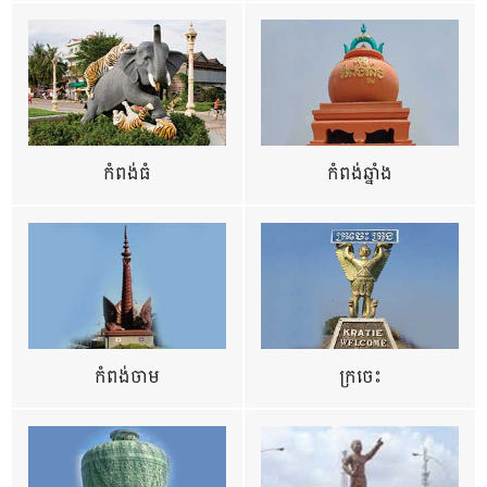
កំពង់ធំ
កំពង់ឆ្នាំង
កំពង់ចាម
ក្រចេះ