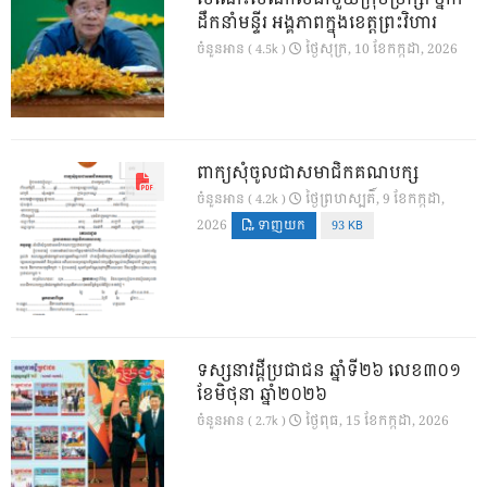
ដឹកនាំមន្ទីរ អង្គភាពក្នុងខេត្តព្រះវិហារ
ថ្ងៃ​សុក្រ, 10 ខែ​កក្កដា, 2026
ចំនួនអាន ( 4.5k )
ពាក្យសុំចូលជាសមាជិកគណបក្ស
ថ្ងៃ​ព្រហស្បតិ៍, 9 ខែ​កក្កដា,
ចំនួនអាន ( 4.2k )
2026
ទាញយក
93 KB
ទស្សនាវដ្ដីប្រជាជន ឆ្នាំទី២៦ លេខ៣០១
ខែមិថុនា ឆ្នាំ២០២៦
ថ្ងៃ​ពុធ, 15 ខែ​កក្កដា, 2026
ចំនួនអាន ( 2.7k )