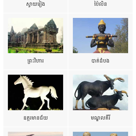
ស្វាយរៀង
ប៉ៃលិន
ព្រះវិហារ
បាត់ដំបង
ឧត្ដរមានជ័យ
មណ្ឌលគីរី