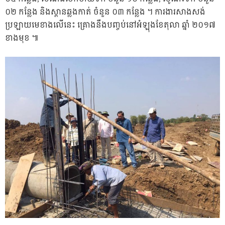
០២ កន្លែង និងស្ពានឆ្លងកាត់ ចំនួន ០៣ កន្លែង ។ ការងារសាងសង់
ប្រឡាយមេខាងលើនេះ គ្រោងនឹងបញ្ចប់នៅអំឡុងខែតុលា ឆ្នាំ ២០១៧
ខាងមុខ ៕