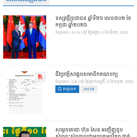
ទស្សវដ្តីប្រជាជន ឆ្នាំទី២៦ លេខ៣០២ ខែ
កក្កដា ឆ្នាំ២០២៦
ថ្ងៃ​អង្គារ, 4 ខែ​សីហា, 2026
ចំនួនអាន ( 14.1k )
ជីវប្រវត្តិសង្ខេបសមាជិកគណបក្ស
ថ្ងៃ​ព្រហស្បតិ៍, 9 ខែ​កក្កដា, 2026
ចំនួនអាន ( 12k )
ទាញយក
104 KB
សម្តេចតេជោ ហ៊ុន សែន អញ្ជើញជួប
សំណេះសំណាលជាមួយក្រុមប្រឹក្សា ថ្នាក់