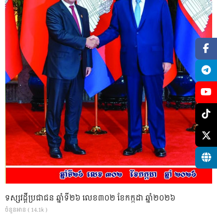
ទស្សវដ្តីប្រជាជន ឆ្នាំទី២៦ លេខ៣០២ ខែកក្កដា ឆ្នាំ២០២៦
ចំនួនអាន ( 14.1k )