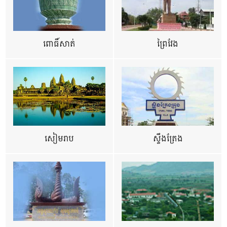
ពោធិ៍សាត់
ព្រៃវែង
សៀមរាប
ស្ទឹងត្រែង