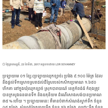
POSTED
ថ្ងៃ​ព្រហស្បតិ៍, 23 ខែ​មីនា, 2017
អត្ថបទដោយ
LOR SOVANNEY
ON
ប្រឡាយមេ ០១ ខ្សែ (ប្រឡាយឈូកខ្សាច់) ប្រវែង ៩.១០០ ម៉ែត្រ ដែល
នឹងផ្តល់ទឹកស្រោចស្រពដល់ដីស្រែរបស់កសិករប្រមាណ ១.៦៥០
ហិកតា នៅក្នុងឃុំឈូកខ្សាច់ ស្រុកបារាយណ៍ ខេត្តកំពង់ធំ កំពុងត្រូវ
បានក្រសួងធនធានទឹក និងឧតុនិយម ដំណើរសាងសង់បានប្រមាណ
៣៥ % ហើយ ។ ប្រឡាយមេនេះ គឺមានបំពាក់សំណង់ស្ទាក់ទឹក ចំនួន
០៥ កន្លែង, សំណង់ចែកចាយទឹក ចំនួន ១៦ កន្លែង, លូដោះទឹក ចំនួន