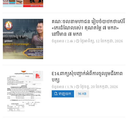
គណៈចលនាមហាជន រៀបចំបាឋកថាស៊េរី
«កេរដំណែលរស់៖ គុណតម្លៃ ៧ មករា»
នៅវិមាន ៧ មករា
ថ្ងៃ​អាទិត្យ, 12 ខែ​កក្កដា, 2026
ចំនួនអាន ( 2.4k )
E14.ពាក្យសុំបញ្ជាក់អំពីការចូលរួមជីវភាព
បក្ស
ថ្ងៃ​ចន្ទ, 20 ខែ​កក្កដា, 2026
ចំនួនអាន ( 1.7k )
ទាញយក
96 KB