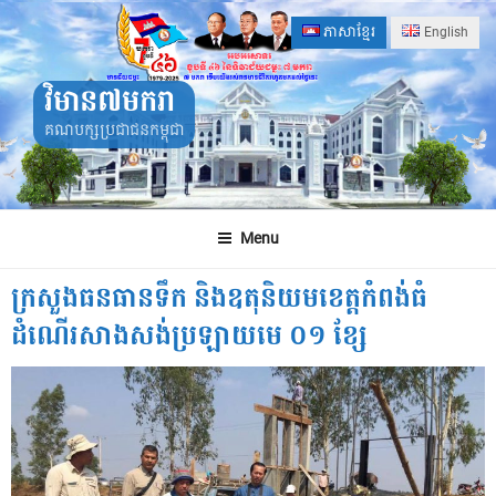
Skip
ភាសាខ្មែរ
English
to
content
វិមាន៧មករា
គណបក្សប្រជាជនកម្ពុជា
Menu
ក្រសួងធនធានទឹក និងឧតុនិយមខេត្តកំពង់ធំ
ដំណើរសាងសង់ប្រឡាយមេ ០១ ខ្សែ