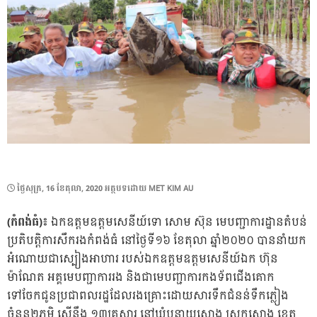
POSTED
ថ្ងៃ​សុក្រ, 16 ខែ​តុលា, 2020
អត្ថបទដោយ
MET KIM AU
ON
(កំពង់ធំ)៖
ឯកឧត្តមឧត្តមសេនីយ៍ទោ សោម ស៊ុន មេបញ្ជាការដ្ឋានតំបន់
ប្រតិបត្តិការសឹករងកំពង់ធំ នៅថ្ងៃទី១៦ ខែតុលា ឆ្នាំ២០២០ បាននាំយក
អំណោយជាស្បៀងអាហារ របស់ឯកឧត្តមឧត្តមសេនីយ៍ឯក ហ៊ុន
ម៉ាណែត អគ្គមេបញ្ជាការរង និងជាមេបញ្ជាការកងទ័ពជើងគោក
ទៅចែកជូនប្រជាពលរដ្ឋដែលរងគ្រោះដោយសារទឹកជំនន់ទឹកភ្លៀង
ចំនួន២ភូមិ ស្មើនឹង ១៣គ្រួសារ នៅឃុំបន្ទាយស្ទោង ស្រុកស្ទោង ខេត្ត