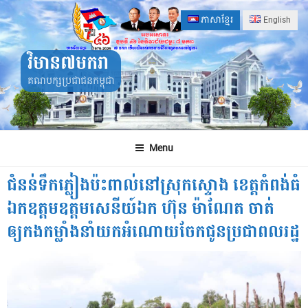
Skip
ភាសាខ្មែរ
English
to
content
វិមាន៧មករា
គណបក្សប្រជាជនកម្ពុជា
Menu
ជំនន់ទឹកភ្លៀងប៉ះពាល់នៅស្រុកស្ទោង ខេត្តកំពង់ធំ
ឯកឧត្តមឧត្តមសេនីយ៍ឯក ហ៊ុន ម៉ាណែត ចាត់
ឲ្យកងកម្លាំងនាំយកអំណោយចែកជូនប្រជាពលរដ្ឋ