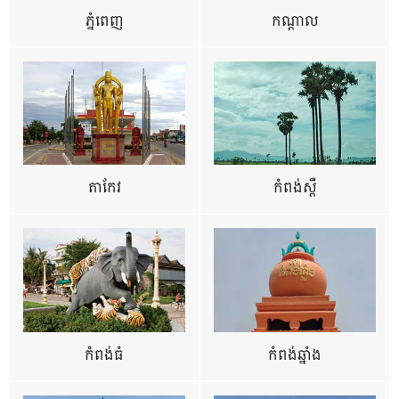
ភ្នំពេញ
កណ្តាល
តាកែវ
កំពង់ស្ពឺ
កំពង់ធំ
កំពង់ឆ្នាំង