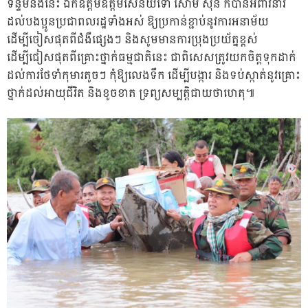
ទន្ទឹមនឹងនេះ ឯកឧត្តមឧត្តមសេនីយ៍ទោ សោម ស៊ុន ក៏បានអំពាវនាវ
ដល់បងប្អូនប្រជាពលរដ្ឋទាំងអស់ ឱ្យប្រកាន់ខ្ជាប់នូវការអនាម័យ
ដើម្បីចៀសផុតពីជំងឺផ្សេងៗ និងសូមមានការប្រុងប្រយ័ត្នខ្ពស់
ដើម្បីជៀសផុតពីគ្រោះថ្នាក់ធម្មជាតិនេះ ជាពិសេសត្រូវយកចិត្តទុកដាក់
ដល់ការថែទាំកុមារតូចៗ កុំឱ្យលេងទឹក ដើម្បីបង្ការ និងទប់ស្កាត់នូវគ្រោះ
ថ្នាក់ដល់អាយុជីវិត និងខូចខាត ទ្រព្យសម្បត្តិជាយថាហេតុ៕