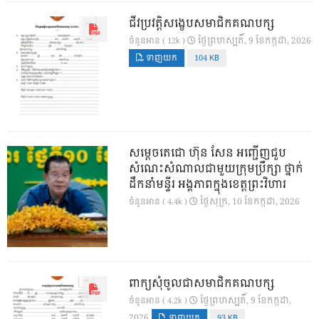
ជីវប្រវត្តិសង្ខេបសមាជិកគណបក្ស
ថ្ងៃ​ព្រហស្បតិ៍, 9 ខែ​កក្កដា, 2026
ចំនួនអាន ( 12k )
ទាញយក
104 KB
សម្តេចតេជោ ហ៊ុន សែន អញ្ជើញជួប
សំណេះសំណាលជាមួយក្រុមប្រឹក្សា ថ្នាក់
ដឹកនាំមន្ទីរ អង្គភាពក្នុងខេត្តព្រះវិហារ
ថ្ងៃ​សុក្រ, 10 ខែ​កក្កដា, 2026
ចំនួនអាន ( 4.4k )
ពាក្យសុំចូលជាសមាជិកគណបក្ស
ថ្ងៃ​ព្រហស្បតិ៍, 9 ខែ​កក្កដា,
ចំនួនអាន ( 4.2k )
2026
ទាញយក
93 KB