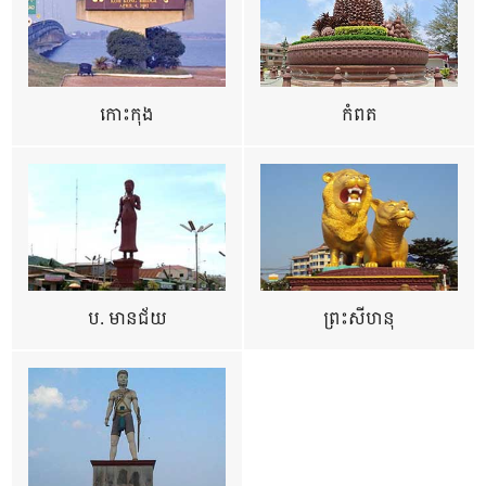
កោះកុង
កំពត
ប. មានជ័យ
ព្រះសីហនុ