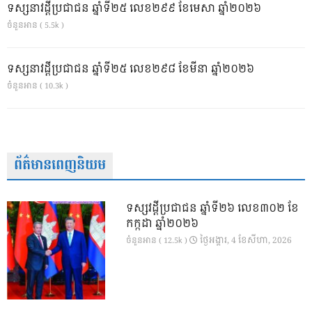
ទស្សនាវដ្ដីប្រជាជន ឆ្នាំទី២៥ លេខ២៩៩ ខែមេសា ឆ្នាំ២០២៦
ចំនួនអាន ( 5.5k )
ទស្សនាវដ្ដីប្រជាជន ឆ្នាំទី២៥ លេខ២៩៨ ខែមីនា ឆ្នាំ២០២៦
ចំនួនអាន ( 10.3k )
ព័ត៌មានពេញនិយម
ទស្សវដ្តីប្រជាជន ឆ្នាំទី២៦ លេខ៣០២ ខែ
កក្កដា ឆ្នាំ២០២៦
ថ្ងៃ​អង្គារ, 4 ខែ​សីហា, 2026
ចំនួនអាន ( 12.5k )