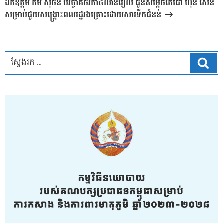
បន្ទាប់
ឯកឧត្តម កឹម ស៊ីថន បរិច្ចាគថវិកា៤លានរៀល ជូនសម្តេចតេជោ ហ៊ុន សែន
សម្រាប់ជួយសង្គ្រោះពលរដ្ឋរងគ្រោះដោយសារទឹកជំនន់
ស្វែ