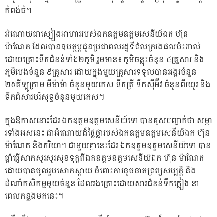
កំពង់ធំ។
អំណោយជាស្បៀងអាហាររបស់ឯកឧត្តមឧត្តមសេនីយ៍ឯក ហ៊ុន
ម៉ាណែត ដែលបានឧបត្ថម្ភជូនប្រជាពលរដ្ឋទីទ័លក្ររងផលប៉ះពាល់
ដោយគ្រោះទឹកជំនន់ទាំង២ភូមិ រួមមាន៖ ភូមិចន្លុះចំនួន ៤គ្រួសារ និង
ភូមិបេងចំនួន ៩គ្រួសារ ដោយក្នុងមួយគ្រួសារទទួលបានអង្ករចំនួន
២៥គីឡូក្រាម មីម៉ាម៉ា ចំនួនមួយកេស ទឹកត្រី ទឹកស៊ីអ៊ីវ ចំនួនពីរយួរ និង
ទឹកពិសារបរិសុទ្ធចំនួនមួយកេស។
ក្នុងឱកាសនោះដែរ ឯកឧត្តមឧត្តមសេនីយ៍ទោ បានគូសបញ្ជាក់ថា សម្ភា
រទាំងអស់នេះ ជាអំណោយដ៏ថ្លៃថ្លារបស់ឯកឧត្តមឧត្តមសេនីយ៍ឯក ហ៊ុន
ម៉ាណែត និងភរិយា។ ជាមួយគ្នានេះដែរ ឯកឧត្តមឧត្តមសេនីយ៍ទោ បាន
ផ្តាំផ្ញើសាកសួរសួរសុខទុក្ខពីឯកឧត្តមឧត្តមសេនីយ៍ឯក ហ៊ុន ម៉ាណែត
ដោយបានចូលរួមសោកស្តាយ ចំពោះការខូចខាតទ្រព្យសម្បត្តិ និង
ដំណាំកសិកម្មមួយចំនួន ដែលរងគ្រោះដោយសារជំនន់ទឹកភ្លៀង នា
ពេលកន្លងមកនេះ។