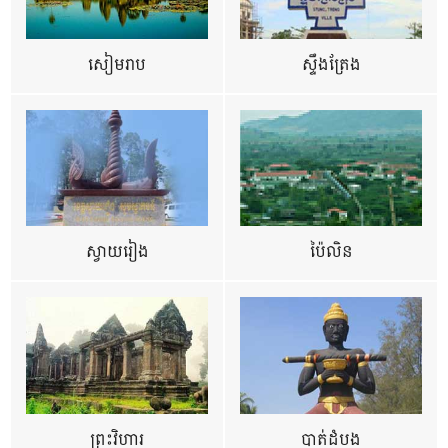
សៀមរាប
ស្ទឹងត្រែង
ស្វាយរៀង
ប៉ៃលិន
ព្រះវិហារ
បាត់ដំបង