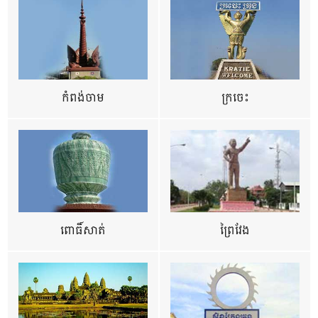
កំពង់ចាម
ក្រចេះ
ពោធិ៍សាត់
ព្រៃវែង