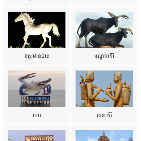
ឧត្ដរមានជ័យ
មណ្ឌលគីរី
កែប
រតនៈគីរី