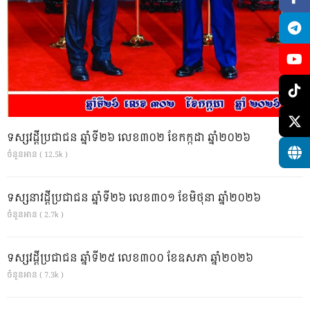
ទស្សវដ្តីប្រជាជន ឆ្នាំទី២៦ លេខ៣០២ ខែកក្កដា ឆ្នាំ២០២៦
ចំនួនអាន ( 12.5k )
ទស្សនាវដ្ដីប្រជាជន ឆ្នាំទី២៦ លេខ៣០១ ខែមិថុនា ឆ្នាំ២០២៦
ចំនួនអាន ( 2.7k )
ទស្សវដ្តីប្រជាជន ឆ្នាំទី២៥ លេខ៣០០ ខែឧសភា ឆ្នាំ២០២៦
ចំនួនអាន ( 7.3k )