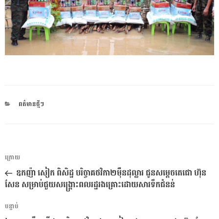
CATEGORIES
ពត៌មានថ្មីៗ
ការ​
អត្ថបទ
ក្រោយ
នាំទិស​
មុន
ឧកញ៉ា សៀក ពិសិដ្ឋ បរិច្ចាគថវិកា២ម៉ឺនដុល្លារ ជូនសម្តេចតេជោ ហ៊ុន
ប្រកាស
សែន សម្រាប់ជួយសង្គ្រោះពលរដ្ឋរងគ្រោះដោយសារទឹកជំនន់
អត្ថបទ
បន្ទាប់