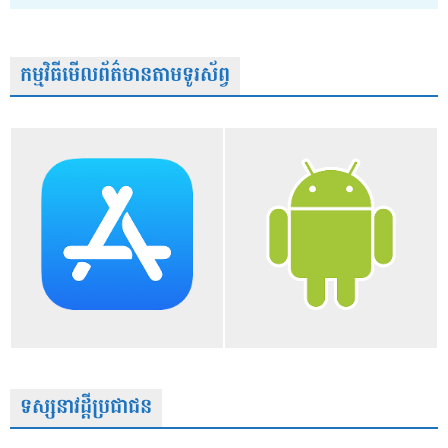
កម្មវិធីមើលព័ត៌មានតាមទូរស័ព្វ
ទស្សនាវដ្តីប្រជាជន