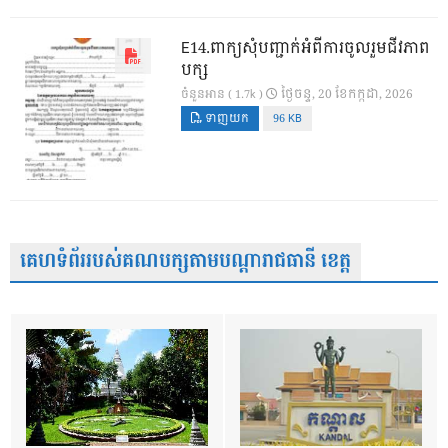
E14.ពាក្យសុំបញ្ជាក់អំពីការចូលរួមជីវភាព
បក្ស
ថ្ងៃ​ចន្ទ, 20 ខែ​កក្កដា, 2026
ចំនួនអាន ( 1.7k )
ទាញយក
96 KB
គេហទំព័ររបស់គណបក្សតាមបណ្តារាជធានី ខេត្ត