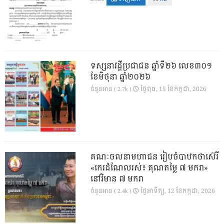
ទស្សនាវដ្ដីប្រជាជន ឆ្នាំទី២៦ លេខ៣០១
ខែមិថុនា ឆ្នាំ២០២៦
ថ្ងៃ​ពុធ, 15 ខែ​កក្កដា, 2026
ចំនួនអាន ( 2.7k )
គណៈចលនាមហាជន រៀបចំបាឋកថាស៊េរី
«កេរដំណែលរស់៖ គុណតម្លៃ ៧ មករា»
នៅវិមាន ៧ មករា
ថ្ងៃ​អាទិត្យ, 12 ខែ​កក្កដា, 2026
ចំនួនអាន ( 2.4k )