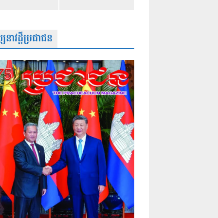
សនាវដ្តីប្រជាជន