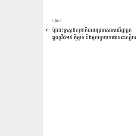
ការ​
អត្ថបទ
ក្រោយ
នាំទិស​
មុន
ថ្ងៃនេះក្រសួងសុខាភិបាលប្រកាសរកឃើញអ្នក
ប្រកាស
ឆ្លងកូវីដ១៩ ថ្មីម្នាក់ និងអ្នកព្យាបាលជាសះស្ប