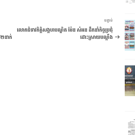
អត្ថបទ
បន្ទាប់
បន្ទាប់
លោកជំទាវកិត្តិសង្គហបណ្ឌិត ម៉ែន សំអន ដឹកនាំកិច្ចប្រជុំ
ើយ២នាក់
ដោះស្រាយបណ្តឹង