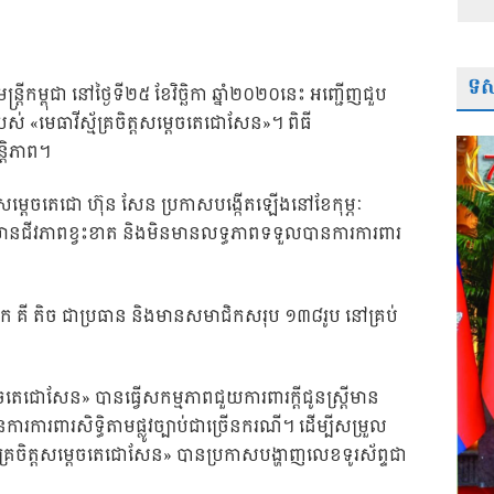
ទស្
រីកម្ពុជា នៅថ្ងៃទី២៥ ខែវិច្ឆិកា ឆ្នាំ២០២០នេះ អញ្ជើញជួប
«មេធាវីស្ម័គ្រចិត្តសម្តេចតេជោសែន»។ ពិធី
តិភាព។
បានសម្តេចតេជោ ហ៊ុន សែន ប្រកាសបង្កើតឡើងនៅខែកុម្ភៈ
្រីមានជីវភាពខ្វះខាត និងមិនមានលទ្ធភាពទទួលបានការការពារ
ោក គី តិច ជាប្រធាន និងមានសមាជិកសរុប ១៣៨រូប នៅគ្រប់
្តេចតេជោសែន» បានធ្វើសកម្មភាពជួយការពារក្តីជូនស្ត្រីមាន
ការពារសិទ្ធិតាមផ្លូវច្បាប់ជាច្រើនករណី។ ដើម្បីសម្រួល
្ម័គ្រចិត្តសម្តេចតេជោសែន» បានប្រកាសបង្ហាញលេខទូរស័ព្ទជា