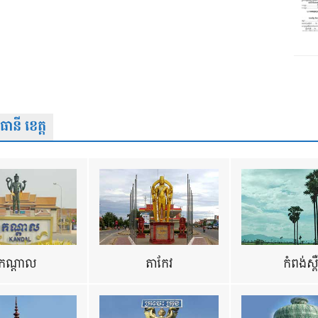
នី ខេត្ត
កណ្តាល
តាកែវ
កំពង់ស្ព