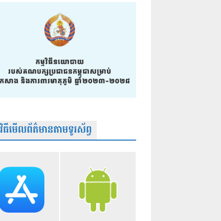
មវិធីមើលព័ត៌មានតាមទូរស័ព្វ