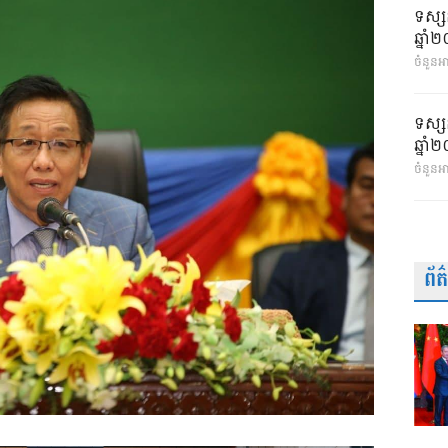
ទស្ស
ឆ្នា
ចំនួនអា
ទស្ស
ឆ្នា
ចំនួនអ
ព័