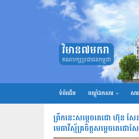
Skip
to
content
វិមាន៧មករា
គណបក្សប្រជាជនកម្ពុជា
ទំព័រដើម
បណ្តុំឯកសារ
សាររ
ព្រឹកនេះសម្តេចតេជោ ហ៊ុន
មេធាវីស្ម័គ្រចិត្តសម្តេចតេជោស