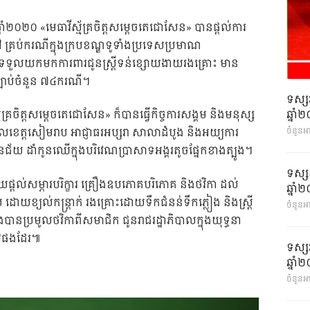
នាំ២០២០ «មេធាវីស្ម័គ្រចិត្តសម្តេចតេជោសែន» បានផ្តល់ការ
 គ្រប់ករណីក្នុងក្របខណ្ឌទូទាំងប្រទេសប្រមាណ
ទួលយកមកការពារជូនស្ត្រីទន់ខ្សោយងាយរងគ្រោះ មាន
ូវច្បាប់ចំនួន ៧៤ករណី។
ទស្ស
ឆ្នា
័គ្រចិត្តសម្តេចតេជោសែន» ក៏បានធ្វើកិច្ចការសង្គម និងមនុស្ស
េត្តសៀមរាប អាជ្ញាធរអប្សរា សាលាដំបូង និងអយ្យការ
ចំនួនអ
ជ័យ ដាំកូនឈើក្នុងបរិវេណប្រាសាទអង្គរតូចផ្នែកខាងត្បូង។
ទស្ស
ួយផ្តល់សម្ភារបរិក្ខារ គ្រឿងឧបភោគបរិភោគ និងថវិកា ដល់
ឆ្នា
យខ្យល់កន្ត្រាក់ រងគ្រោះដោយទឹកជំនន់ទឹកភ្លៀង និងស្ត្រី
ចំនួនអា
ានប្រមូលថវិកាពីសមាជិក ជូនរាជរដ្ឋាភិបាលក្នុងយុទ្ធនា
ដ១៩ផងដែរ៕
ទស្ស
ឆ្នា
ចំនួនអា