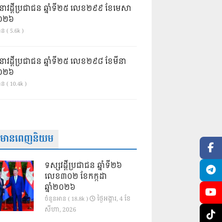
នាវដ្ដីប្រជាជន ឆ្នាំទី២៥ លេខ២៩៩ ខែមេសា
ំ២០២៦
ន ( 5.6k )
នាវដ្ដីប្រជាជន ឆ្នាំទី២៥ លេខ២៩៨ ខែមីនា
ំ២០២៦
ាន ( 10.4k )
ត៌មានពេញនិយម
ទស្សវដ្តីប្រជាជន ឆ្នាំទី២៦
លេខ៣០២ ខែកក្កដា
ឆ្នាំ២០២៦
ថ្ងៃ​អង្គារ, 4 ខែ​
ចំនួនអាន ( 18.8k )
សីហា, 2026