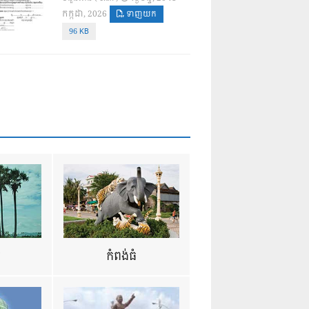
កក្កដា, 2026
ទាញយក
96 KB
ឺ
កំពង់ធំ