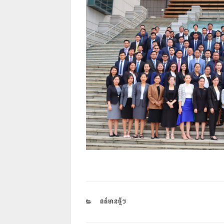
CATEGORIES
ពត៌មានថ្មីៗ