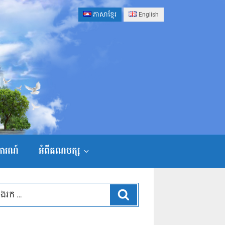
ភាសាខ្មែរ
English
ងការណ៍
អំពីគណបក្ស
ស្វែងរក