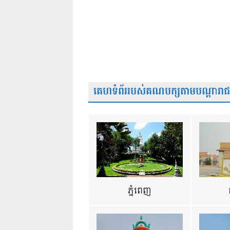
គេហទំព័ររបស់គណបក្សតាមបណ្តារាជធា
ភ្នំពេញ