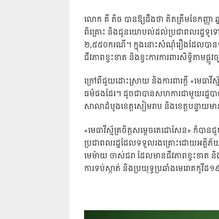
លោក គី តិច បានឱ្យដឹងថា គិតត្រឹមខែកញ្ញា ឆ្
ពិគ្រោះ និងជូនយោបល់ដល់ប្រជាពលរដ្ឋទូទៅ
២,៥៥០ករណី។ ក្នុងនោះសំណុំរឿងដែលបានទ
ជីវភាពខ្វះខាត និងខ្វះការការពារសិទ្ធិតាមផ្ល
ក្រៅពីជួយដោះស្រាយ និងការពារក្តី «មេធាវីស្ម
ធម៌ផងដែរ។ ដូចជាបានសហការជាមួយរដ្ឋបាលខ
សាលាដំបូងខេត្តសៀមរាប និងខេត្តបន្ទាយមាន
«មេធាវីស្ម័គ្រចិត្តសម្តេចតេជោសែន» ក៏បានជ
ប្រជាពលរដ្ឋដែលទទួលរងគ្រោះដោយអគ្គិភ័យ ដោ
មេម៉ាយ ចាស់ជរា ដែលមានជីវភាពខ្វះខាត និងប
ការទប់ស្កាត់ និងប្រយុទ្ធប្រឆាំងមេរោគកូវី