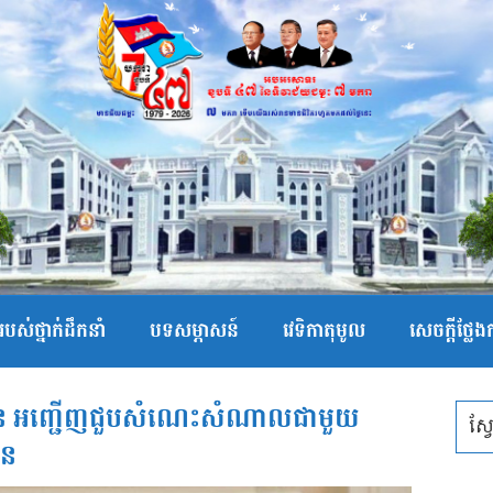
បស់ថ្នាក់ដឹកនាំ
បទសម្ភាសន៍
វេទិកាតុមូល
សេចក្ដីថ្លែ
 សែន អញ្ជើញជួបសំណេះសំណាលជាមួយ
ែន