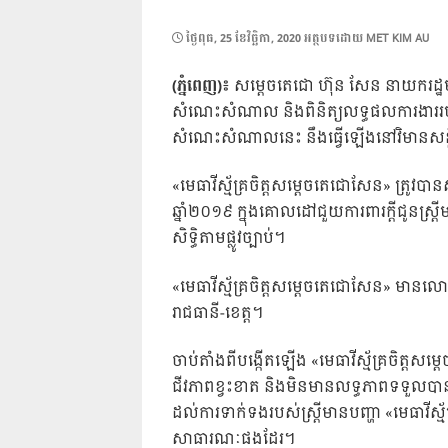
POSTED
ថ្ងៃ​ពុធ, 25 ខែ​វិច្ឆិកា, 2020
អត្ថបទដោយ
MET KIM AU
ON
(ភ្នំពេញ)៖
សម្តេចតេជោ ហ៊ុន សែន នាយករដ្ឋមន្ត្
សំណេះសំណាល និងពិនិត្យលទ្ធផលការងាររបស់ 
សំណេះសំណាលនេះ នឹងធ្វើឡើងនៅវិមានសន្
«មេធាវីស្ម័គ្រចិត្តសម្តេចតេជោសែន» ត្រូវ
ឆ្នាំ២០១៩ ក្នុងគោលដៅជួយការពារក្តីជូនស្ត
សិទ្ធិតាមផ្លូវច្បាប់។
«មេធាវីស្ម័គ្រចិត្តសម្តេចតេជោសែន» មានល
រាជធានី-ខេត្ត។
ចាប់តាំងពីបង្កើតឡើង «មេធាវីស្ម័គ្រចិត្តសម
ជីវភាពខ្វះខាត និងមិនមានលទ្ធភាពទទួលបានការ
ដល់ការទាក់ទងរបស់ស្ត្រីមានបញ្ហា «មេធាវីស
សាធារណៈផងដែរ។