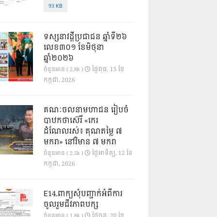
93 KB
ទស្សនាវដ្ដីប្រជាជន ឆ្នាំទី២៦
លេខ៣០១ ខែមិថុនា
ឆ្នាំ២០២៦
ថ្ងៃ​ពុធ, 15 ខែ​
ចំនួនអាន ( 2.8k )
កក្កដា, 2026
គណៈចលនាមហាជន រៀបចំ
បាឋកថាស៊េរី «កេរ
ដំណែលរស់៖ គុណតម្លៃ ៧
មករា» នៅវិមាន ៧ មករា
ថ្ងៃ​អាទិត្យ, 12 ខែ​
ចំនួនអាន ( 2.5k )
កក្កដា, 2026
E14.ពាក្យសុំបញ្ជាក់អំពីការ
ចូលរួមជីវភាពបក្ស
ថ្ងៃ​ចន្ទ, 20 ខែ​
ចំនួនអាន ( 1.8k )