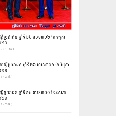
វដ្តីប្រជាជន ឆ្នាំទី២៦ លេខ៣០២ ខែកក្កដា
ំ២០២៦
ាន ( 18.8k )
នាវដ្ដីប្រជាជន ឆ្នាំទី២៦ លេខ៣០១ ខែមិថុនា
ំ២០២៦
ន ( 2.8k )
វដ្តីប្រជាជន ឆ្នាំទី២៥ លេខ៣០០ ខែឧសភា
ំ២០២៦
ន ( 7.4k )