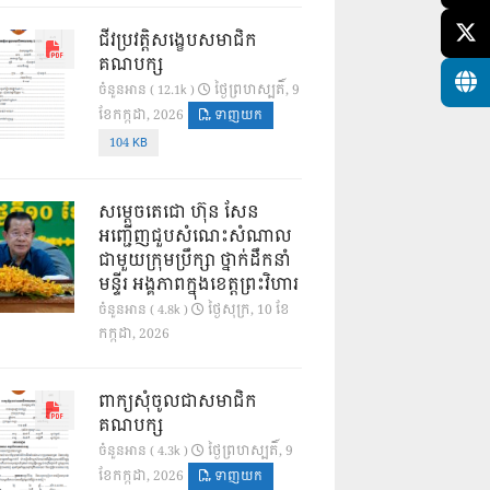
ជីវប្រវត្តិសង្ខេបសមាជិក
គណបក្ស
ថ្ងៃ​ព្រហស្បតិ៍, 9
ចំនួនអាន ( 12.1k )
ខែ​កក្កដា, 2026
ទាញយក
104 KB
សម្តេចតេជោ ហ៊ុន សែន
អញ្ជើញជួបសំណេះសំណាល
ជាមួយក្រុមប្រឹក្សា ថ្នាក់ដឹកនាំ
មន្ទីរ អង្គភាពក្នុងខេត្តព្រះវិហារ
ថ្ងៃ​សុក្រ, 10 ខែ​
ចំនួនអាន ( 4.8k )
កក្កដា, 2026
ពាក្យសុំចូលជាសមាជិក
គណបក្ស
ថ្ងៃ​ព្រហស្បតិ៍, 9
ចំនួនអាន ( 4.3k )
ខែ​កក្កដា, 2026
ទាញយក