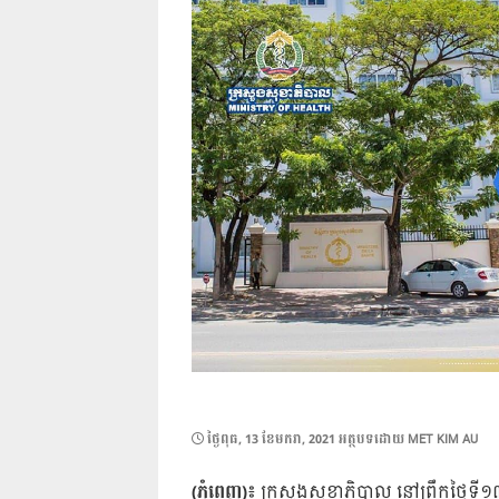
POSTED
ថ្ងៃ​ពុធ, 13 ខែ​មករា, 2021
អត្ថបទដោយ
MET KIM AU
ON
(ភ្នំពេញ)៖
ក្រសួងសុខាភិបាល នៅព្រឹកថ្ងៃទី