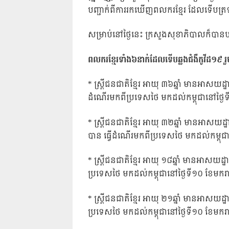
បញ្ជាក់ពីការរកឃើញពលករខ្មែរ ដែលទើបត្រ
សម្រាប់នៅថ្ងៃនេះ ក្រសួងសុខាភិបាលក៏បាន
ពលករខ្មែរទាំង៦នាក់ដែលទើបឆ្លងជំងឺកូវីដ១៩ រួ
* ស្ត្រីជនជាតិខ្មែរ អាយុ ៣៦ឆ្នាំ មានអាសយដ្
ដំណើរមកពីប្រទេសថៃ មកដល់កម្ពុជានៅថ្ងៃទ
* ស្ត្រីជនជាតិខ្មែរ អាយុ ៣២ឆ្នាំ មានអាសយដ្
បាន ធ្វើដំណើរមកពីប្រទេសថៃ មកដល់កម្ពុជា
* ស្ត្រីជនជាតិខ្មែរ អាយុ ១៨ឆ្នាំ មានអាសយដ
ប្រទេសថៃ មកដល់កម្ពុជានៅថ្ងៃទី១០ ខែមករា
* ស្ត្រីជនជាតិខ្មែរ អាយុ ២១ឆ្នាំ មានអាសយដ
ប្រទេសថៃ មកដល់កម្ពុជានៅថ្ងៃទី១០ ខែមករា