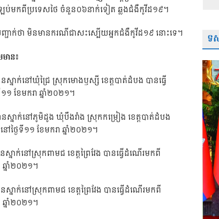
ឡប់មកពីប្រទេសថៃ ចំនួន០៦នាក់ទៀត ឆ្លងជំងឺកូវីដ១៩។
បញ្ជាក់ថា មិនមានករណីជាសះស្បើយអ្នកជំងឺកូវីដ១៩ នោះទេ។
ទស្
មមាន៖​
ឋានស្នាក់នៅឃុំជ្រៃ ស្រុកមោងឫស្សី ខេត្តបាត់ដំបង បានធ្វើ
ី១១ ខែមករា ឆ្នាំ២០២១។
ឋានស្នាក់នៅភូមិដូង ឃុំបឹងរាំង ស្រុកកម្រៀង ខេត្តបាត់ដំបង
នៅថ្ងៃទី១១ ខែមករា ឆ្នាំ២០២១។
្ឋានស្នាក់នៅស្រុកពាមជ ខេត្តព្រៃវែង បានធ្វើដំណើរមកពី
 ឆ្នាំ២០២១។
្ឋានស្នាក់នៅស្រុកពាមជ ខេត្តព្រៃវែង បានធ្វើដំណើរមកពី
 ឆ្នាំ២០២១។