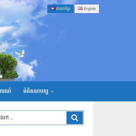
ភាសាខ្មែរ
English
ងការណ៍
អំពីគណបក្ស
ស្វែងរក