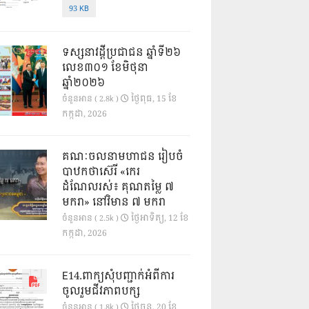
93 KB
ទស្សនាវដ្ដីប្រជាជន ឆ្នាំទី២៦
លេខ៣០១ ខែមិថុនា
ឆ្នាំ២០២៦
ថ្ងៃ​ពុធ, 15 ខែ​
ចំនួនអាន ( 2.8k )
កក្កដា, 2026
គណៈចលនាមហាជន រៀបចំ
បាឋកថាស៊េរី «កេរ
ដំណែលរស់៖ គុណតម្លៃ ៧
មករា» នៅវិមាន ៧ មករា
ថ្ងៃ​អាទិត្យ, 12 ខែ​
ចំនួនអាន ( 2.5k )
កក្កដា, 2026
E14.ពាក្យសុំបញ្ជាក់អំពីការ
ចូលរួមជីវភាពបក្ស
ថ្ងៃ​ចន្ទ, 20 ខែ​
ចំនួនអាន ( 1.8k )