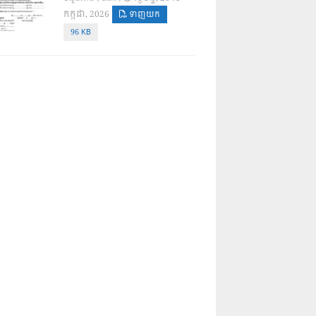
កក្កដា, 2026
ទាញយក
96 KB