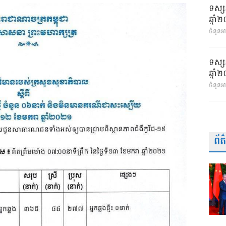
ទស្ស
ឆ្នា
ចំនួនអា
ទស្ស
ឆ្នា
ចំនួនអ
ព័