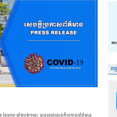
កម្
១៣ ខែមករា ឆ្នាំ២០២១នេះ បានចេញសេចក្តីប្រកាសព័ត៌មាន