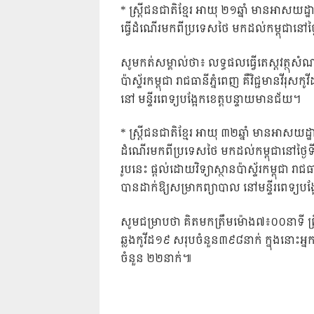
* ស្ត្រីជនជាតិខ្មែរ អាយុ ២១ឆ្នាំ មានអាសយដ្
ធ្វើដំណើរមកពីប្រទេសថៃ មកដល់កម្ពុជានៅថ្
សូមកត់សម្គាល់ថា៖ លទ្ធផលធ្វើតេស្តវត្ថុសំណ
ប៉ាស្ទ័រកម្ពុជា រាជធានីភ្នំពេញ គឺវិជ្ជមានវីរុ
នៅ មន្ទីរពេទ្យបង្អែកខេត្តបន្ទាយមានជ័យ។
* ស្ត្រីជនជាតិខ្មែរ អាយុ ៣២ឆ្នាំ មានអាសយដ្
ដំណើរមកពីប្រទេសថៃ មកដល់កម្ពុជានៅថ្ងៃទី១
រូបនេះ ផ្តល់ដោយវិទ្យាស្ថានប៉ាស្ទ័រកម្ពុជា រាជធា
បានដាក់ឱ្យសម្រាកព្យាបាល នៅមន្ទីរពេទ្យបង្
សូមជម្រាបថា គិតមកត្រឹមម៉ោង៧៖០០នាទី ព្រ
ឆ្លងកូវីដ១៩ សរុបចំនួន៣៩៨នាក់ ក្នុងនោះអ្
ចំនួន ២២នាក់៕