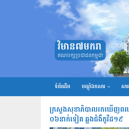
Skip
to
content
វិមាន៧មករា
គណបក្សប្រជាជនកម្ពុជា
ទំព័រដើម
បណ្តុំឯកសារ
សាររ
ក្រសួងសុខាភិបាលរកឃើញពលករខ
០៦នាក់ទៀត ឆ្លងជំងឺកូវីដ១៩