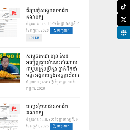
ជីវប្រវត្តិសង្ខេបសមាជិក
គណបក្ស
ថ្ងៃ​ព្រហស្បតិ៍, 9
ចំនួនអាន ( 12.1k )
ខែ​កក្កដា, 2026
ទាញយក
104 KB
សម្តេចតេជោ ហ៊ុន សែន
អញ្ជើញជួបសំណេះសំណាល
ជាមួយក្រុមប្រឹក្សា ថ្នាក់ដឹកនាំ
មន្ទីរ អង្គភាពក្នុងខេត្តព្រះវិហារ
ថ្ងៃ​សុក្រ, 10 ខែ​
ចំនួនអាន ( 4.7k )
កក្កដា, 2026
ពាក្យសុំចូលជាសមាជិក
គណបក្ស
ថ្ងៃ​ព្រហស្បតិ៍, 9
ចំនួនអាន ( 4.3k )
ខែ​កក្កដា, 2026
ទាញយក