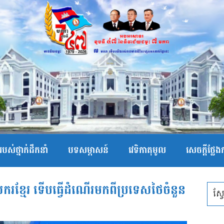
បស់ថ្នាក់ដឹកនាំ
បទសម្ភាសន៍
វេទិកាតុមូល
សេចក្ដីថ្លែ
្មែរ ទើបធ្វើដំណើរមកពីប្រទេសថៃចំនួន