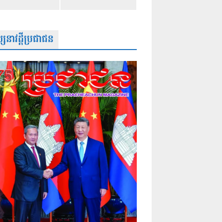
សនាវដ្តីប្រជាជន