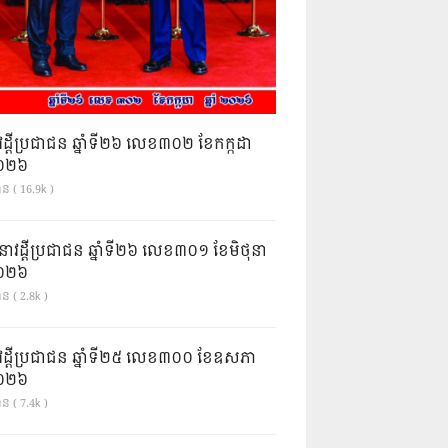
វដ្តីប្រជាជន ឆ្នាំទី២៦ លេខ៣០២ ខែកក្កដា
ំ២០២៦
ាន ( 16.9k )
នាវដ្ដីប្រជាជន ឆ្នាំទី២៦ លេខ៣០១ ខែមិថុនា
ំ២០២៦
ន ( 2.8k )
វដ្តីប្រជាជន ឆ្នាំទី២៥ លេខ៣០០ ខែឧសភា
ំ២០២៦
ន ( 7.4k )