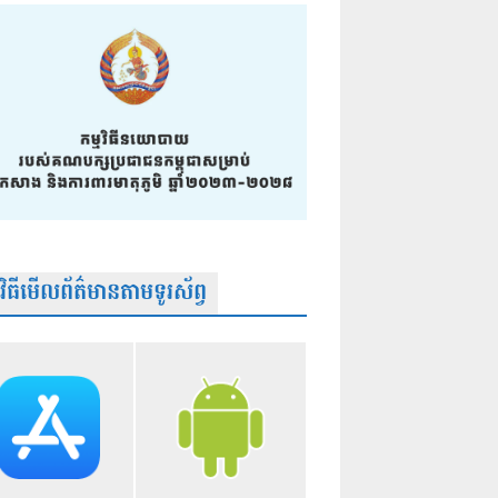
មវិធីមើលព័ត៌មានតាមទូរស័ព្វ