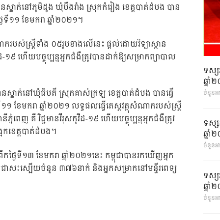
ឋានស្នាក់នៅភូមិដូង ឃុំបឹងរាំង ស្រុកកំរៀង ខេត្តបាត់ដំបង បាន
ងៃទី១១ ខែមករា ឆ្នាំ២០២១។
ាករបស់ស្ត្រីទាំង ០៥រូបខាងលើនេះ ផ្តល់ដោយវិទ្យាស្ថាន
សកូវីដ-១៩ ហើយបច្ចុប្បន្នអ្នកជំងឺត្រូវបានដាក់ឱ្យសម្រាកព្យាបាល
ទស្ស
ឆ្នា
ឋានស្នាក់នៅឃុំធិបតី ស្រុកគាស់ក្រឡ ខេត្តបាត់ដំបង បានធ្វើ
ចំនួនអ
១ ខែមករា ឆ្នាំ២០២១ លទ្ធផលធ្វើតេស្តវត្ថុសំណាករបស់ស្ត្រី
នីភ្នំពេញ គឺ វិជ្ជមានវីរុសកូវីដ-១៩ ហើយបច្ចុប្បន្នអ្នកជំងឺត្រូវ
ទស្ស
អែកខេត្តបាត់ដំបង។
ឆ្នា
ចំនួនអា
ឹកថ្ងៃទី១៣ ខែមករា ឆ្នាំ២០២១នេះ កម្ពុជាបានរកឃើញអ្នក
នកជាសះស្បើយចំនួន ៣៧៦នាក់ និងអ្នកសម្រាកនៅមន្ទីរពេទ្យ
ទស្ស
ឆ្នា
ចំនួនអា