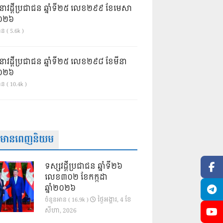
នាវដ្ដីប្រជាជន ឆ្នាំទី២៥ លេខ២៩៩ ខែមេសា
ំ២០២៦
ន ( 5.6k )
នាវដ្ដីប្រជាជន ឆ្នាំទី២៥ លេខ២៩៨ ខែមីនា
ំ២០២៦
ាន ( 10.4k )
ត៌មានពេញនិយម
ទស្សវដ្តីប្រជាជន ឆ្នាំទី២៦
លេខ៣០២ ខែកក្កដា
ឆ្នាំ២០២៦
ថ្ងៃ​អង្គារ, 4 ខែ​
ចំនួនអាន ( 16.9k )
សីហា, 2026