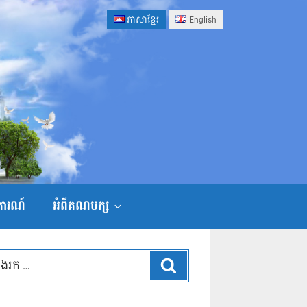
ភាសាខ្មែរ
English
ងការណ៍
អំពីគណបក្ស
ស្វែងរក