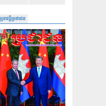
សនាវដ្តីប្រជាជន