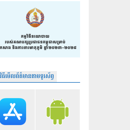
មវិធីមើលព័ត៌មានតាមទូរស័ព្វ