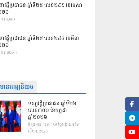
នាវដ្ដីប្រជាជន ឆ្នាំទី២៥ លេខ២៩៩ ខែមេសា
ំ២០២៦
ន ( 5.6k )
នាវដ្ដីប្រជាជន ឆ្នាំទី២៥ លេខ២៩៨ ខែមីនា
ំ២០២៦
ាន ( 10.4k )
ត៌មានពេញនិយម
ទស្សវដ្តីប្រជាជន ឆ្នាំទី២៦
លេខ៣០២ ខែកក្កដា
ឆ្នាំ២០២៦
ថ្ងៃ​អង្គារ, 4 ខែ​
ចំនួនអាន ( 18k )
សីហា, 2026