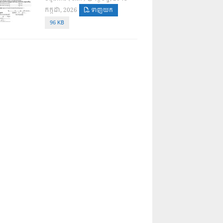
កក្កដា, 2026
ទាញយក
96 KB