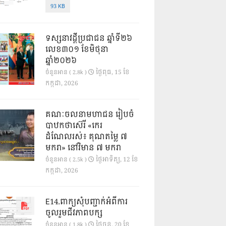
93 KB
ទស្សនាវដ្ដីប្រជាជន ឆ្នាំទី២៦
លេខ៣០១ ខែមិថុនា
ឆ្នាំ២០២៦
ថ្ងៃ​ពុធ, 15 ខែ​
ចំនួនអាន ( 2.8k )
កក្កដា, 2026
គណៈចលនាមហាជន រៀបចំ
បាឋកថាស៊េរី «កេរ
ដំណែលរស់៖ គុណតម្លៃ ៧
មករា» នៅវិមាន ៧ មករា
ថ្ងៃ​អាទិត្យ, 12 ខែ​
ចំនួនអាន ( 2.5k )
កក្កដា, 2026
E14.ពាក្យសុំបញ្ជាក់អំពីការ
ចូលរួមជីវភាពបក្ស
ថ្ងៃ​ចន្ទ, 20 ខែ​
ចំនួនអាន ( 1.8k )