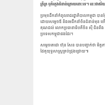
ក្រីក្រ ឬក៏ក្មេងជំនាន់ក្រោយនោះទេ។ នេះជាឥរិយ
ប្រមុខដឹកនាំកំពូលរាជរដ្ឋាភិបាលកម្ពុជា បាន
ដោយសម្តេចឪ និងមេដឹកនាំចិនជំនាន់មុន ហើ
គុណដល់ លោកប្រធានាធិបតីចិន ស៊ី ជិនពីង និ
ប្រទេសកម្ពុជាផងដែរ។
សម្តេចតេជោ ហ៊ុន សែន បានបញ្ជាក់ថា មិត្តភា
ដៃគូយុទ្ធសាស្រ្តគ្រប់ជ្រុងជ្រោយ៕