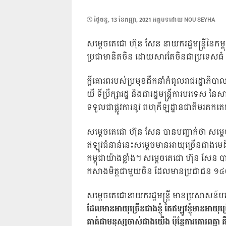
POSTED
ថ្ងៃ​ចន្ទ, 13 ខែ​កញ្ញា, 2021
អត្ថបទដោយ
NOU SEYHA
ON
សម្តេចតេជោ ហ៊ុន សែន នាយករដ្ឋមន្ត្រីនៃក
ប្រជាមានិតចិន ដោយសារតែចិនជាប្រទេសធំ
ក្តីគោរពរបស់ប្រមុខដឹកនាំកំពូលរាជរដ្ឋាភិ
យី ទីប្រឹក្សារដ្ឋ និងជារដ្ឋមន្ត្រីការបរទេស 
ទទួលជាផ្លូវការនូវ ពហុកីឡដ្ឋានជាតិមរតក
សម្តេចតេជោ ហ៊ុន សែន បានបញ្ជាក់ថា សម្តេ
ឥឡូវជំនាន់នេះសម្តេចមានអាយុច្រើនជាងមេ
កម្ពុជាយ៉ាងខ្លាំង។ សម្តេចតេជោ ហ៊ុន សែន 
កសាងមិត្តជាមួយចិន ដែលមានប្រជាជន ១
សម្តេចតេជោនាយករដ្ឋមន្ត្រី មានប្រសាសន៍បញ្
ដែលមានអាយុច្រើនជាងខ្ញុំ តែឥឡូវខ្ញុំមានអា
គាត់ជាមនុស្សចាស់ជាងយើង ប៉ុន្តែការគោរពគ្