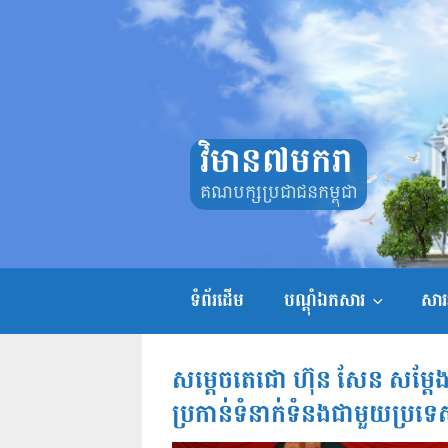
Skip
to
content
វិមាន៧មករា
គណបក្សប្រជាជនកម្ពុជា
ទំព័រដើម
បណ្តុំឯកសារ
សាររ
សម្តេចតេជោ ហ៊ុន សែន សម្តែ
ប្រកាន់ទំនាក់ទំនងជាមួយប្រទ