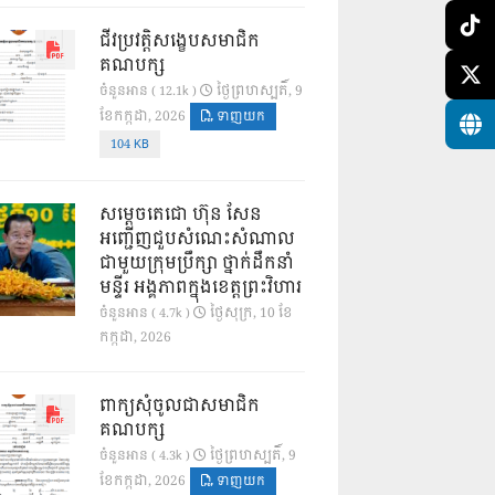
ជីវប្រវត្តិសង្ខេបសមាជិក
គណបក្ស
ថ្ងៃ​ព្រហស្បតិ៍, 9
ចំនួនអាន ( 12.1k )
ខែ​កក្កដា, 2026
ទាញយក
104 KB
សម្តេចតេជោ ហ៊ុន សែន
អញ្ជើញជួបសំណេះសំណាល
ជាមួយក្រុមប្រឹក្សា ថ្នាក់ដឹកនាំ
មន្ទីរ អង្គភាពក្នុងខេត្តព្រះវិហារ
ថ្ងៃ​សុក្រ, 10 ខែ​
ចំនួនអាន ( 4.7k )
កក្កដា, 2026
ពាក្យសុំចូលជាសមាជិក
គណបក្ស
ថ្ងៃ​ព្រហស្បតិ៍, 9
ចំនួនអាន ( 4.3k )
ខែ​កក្កដា, 2026
ទាញយក