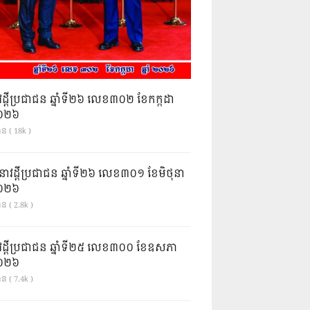
វដ្តីប្រជាជន ឆ្នាំទី២៦ លេខ៣០២ ខែកក្កដា
ំ២០២៦
ាន ( 18k )
នាវដ្ដីប្រជាជន ឆ្នាំទី២៦ លេខ៣០១ ខែមិថុនា
ំ២០២៦
ន ( 2.8k )
វដ្តីប្រជាជន ឆ្នាំទី២៥ លេខ៣០០ ខែឧសភា
ំ២០២៦
ន ( 7.4k )