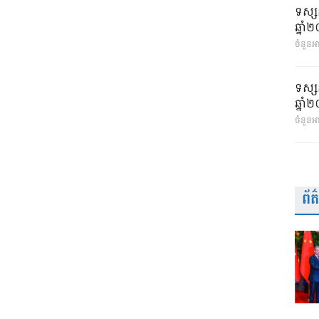
ទស្ស
ឆ្នា
ចំនួនអា
ទស្ស
ឆ្នា
ចំនួនអ
ព័