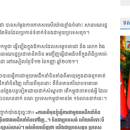
ទស្
ម្ពុជា បានសម្តែងការកោតសរសើរយ៉ាងខ្លាំងចំពោះ សាធារណរដ្ឋ
 តែមិនដែលប្រកាន់ទំនាក់ទំនងជាមួយប្រទេសតូច។
បាលកម្ពុជា ធ្វើឡើងក្នុងឱកាសដែលសម្តេចតេជោ និង លោក វ៉ាង
នៃសាធារណរដ្ឋប្រជាមានិតចិន អញ្ជើញធ្វើជាអធិបតីក្នុងពិធីប្រគល់-
តេជោ នៅរសៀលថ្ងៃទី១២ ខែកញ្ញា ឆ្នាំ២០២១។
ចបានធ្វើការជាមួយមេដឹកនាំចិនតាំងពីអាយុក្មេងជាងពួកគាត់
ដឹកនាំចិនវិញ ហើយពីមុននោះ គឺចិនមានឥរិយាបទគោរព
បានថ្លែងបន្តទៀតដោយដាក់សំណួរថា តើកម្ពុជាខាតបង់អ្វី ដែល
៤០០លាននាក់ ខណៈប្រទេសកម្ពុជាមានតែ ១៦លាននាក់នេះ។
ជាក់យ៉ាងដូច្នេះថា៖
«កាលពីមុនខ្ញុំធ្វើការជាមួយមេដឹកនាំចិន
យុច្រើនជាងមេដឹកនាំចិនទៅវិញ…។ ចិនជាប្រទេសធំ ហើយបើទោះបី
នា គឺច្បាស់លាស់។ អត់មើលឃើញថា យើងជាប្រទេសតូច ប្រទេស