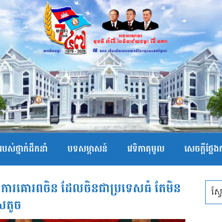
បស់ថ្នាក់ដឹកនាំ
បទសម្ភាសន៍
វេទិកាតុមូល
សេចក្ដីថ្លែ
ងការគោរពចិន ដែលចិនជាប្រទេសធំ តែមិន
េសតូច