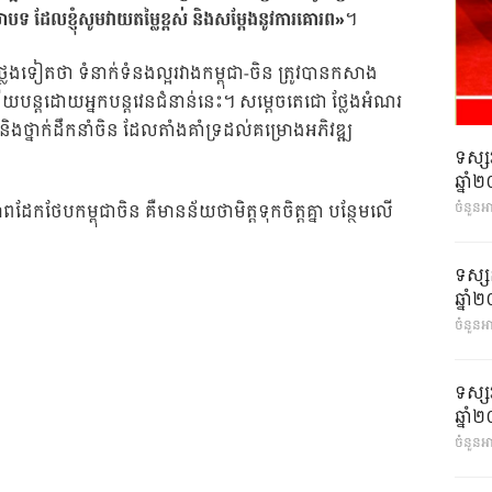
ាបទ ដែលខ្ញុំសូមវាយតម្លៃខ្ពស់ និងសម្តែងនូវការគោរព»
។
ថ្លែងទៀតថា ទំនាក់ទំនងល្អរវាងកម្ពុជា-ចិន ត្រូវបានកសាង
យបន្តដោយអ្នកបន្តវេនជំនាន់នេះ។ សម្តេចតេជោ ថ្លែងអំណរ
ងថ្នាក់ដឹកនាំចិន ដែលតាំងគាំទ្រដល់គម្រោងអភិវឌ្ឍ
ទស្ស
ឆ្នា
ចំនួនអ
ពដែកថែបកម្ពុជាចិន គឺមានន័យថាមិត្តទុកចិត្តគ្នា បន្ថែមលើ
ទស្ស
ឆ្នា
ចំនួនអា
ទស្ស
ឆ្នា
ចំនួនអា