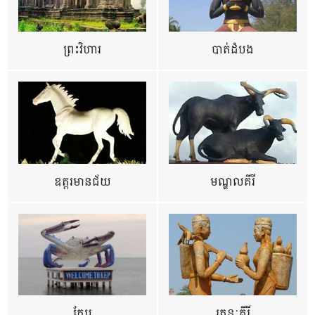
ព្រះវិហារ
បាត់ដំបង
ឧត្ដរមានជ័យ
មណ្ឌលគីរី
កែប
រតនៈគីរី