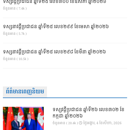
ទស្សវដ្តីប្រជាជន ឆ្នាំទី២៥ លេខ៣០០ ខែឧសភា ឆ្នាំ២០២៦
ចំនួនអាន ( 7.4k )
ទស្សនាវដ្ដីប្រជាជន ឆ្នាំទី២៥ លេខ២៩៩ ខែមេសា ឆ្នាំ២០២៦
ចំនួនអាន ( 5.7k )
ទស្សនាវដ្ដីប្រជាជន ឆ្នាំទី២៥ លេខ២៩៨ ខែមីនា ឆ្នាំ២០២៦
ចំនួនអាន ( 10.5k )
ព័ត៌មានពេញនិយម
ទស្សវដ្តីប្រជាជន ឆ្នាំទី២៦ លេខ៣០២ ខែ
កក្កដា ឆ្នាំ២០២៦
ថ្ងៃ​អង្គារ, 4 ខែ​សីហា, 2026
ចំនួនអាន ( 20.4k )