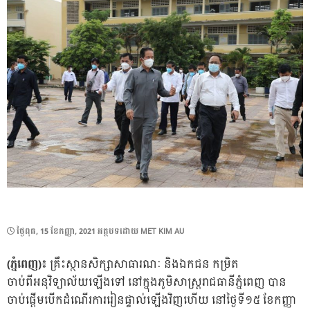
POSTED
ថ្ងៃ​ពុធ, 15 ខែ​កញ្ញា, 2021
អត្ថបទដោយ
MET KIM AU
ON
(ភ្នំពេញ)៖
គ្រឹះស្ថានសិក្សាសាធារណៈ និងឯកជន កម្រិត
ចាប់ពីអនុវិទ្យាល័យឡើងទៅ នៅក្នុងភូមិសាស្ត្ររាជធានីភ្នំពេញ បាន
ចាប់ផ្តើមបើកដំណើរការរៀនផ្ទាល់ឡើងវិញហើយ នៅថ្ងៃទី១៥ ខែកញ្ញា