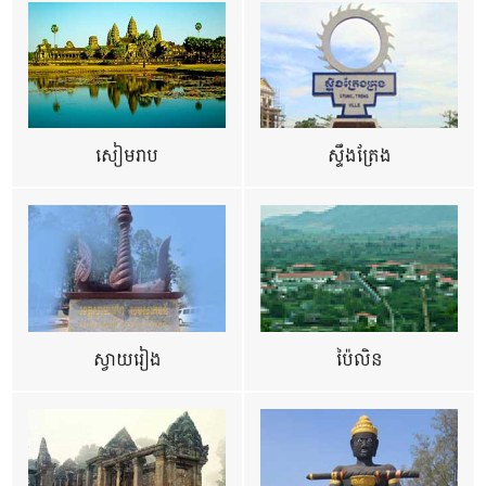
សៀមរាប
ស្ទឹងត្រែង
ស្វាយរៀង
ប៉ៃលិន