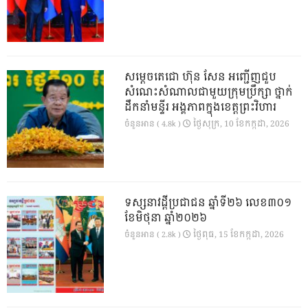
សម្តេចតេជោ ហ៊ុន សែន អញ្ជើញជួប
សំណេះសំណាលជាមួយក្រុមប្រឹក្សា ថ្នាក់
ដឹកនាំមន្ទីរ អង្គភាពក្នុងខេត្តព្រះវិហារ
ថ្ងៃ​សុក្រ, 10 ខែ​កក្កដា, 2026
ចំនួនអាន ( 4.8k )
ទស្សនាវដ្ដីប្រជាជន ឆ្នាំទី២៦ លេខ៣០១
ខែមិថុនា ឆ្នាំ២០២៦
ថ្ងៃ​ពុធ, 15 ខែ​កក្កដា, 2026
ចំនួនអាន ( 2.8k )