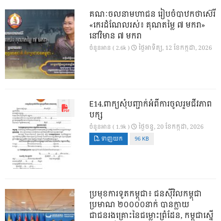
គណៈចលនាមហាជន រៀបចំបាឋកថាស៊េរី
«កេរដំណែលរស់៖ គុណតម្លៃ ៧ មករា»
នៅវិមាន ៧ មករា
ថ្ងៃ​អាទិត្យ, 12 ខែ​កក្កដា, 2026
ចំនួនអាន ( 2.6k )
E14.ពាក្យសុំបញ្ជាក់អំពីការចូលរួមជីវភាព
បក្ស
ថ្ងៃ​ចន្ទ, 20 ខែ​កក្កដា, 2026
ចំនួនអាន ( 1.9k )
ទាញយក
96 KB
ប្រមុខការទូតកម្ពុជា៖ ជនស៊ីវិលកម្ពុជា
ប្រមាណ ២០០០០នាក់ បានក្លាយ
ជាជនរងគ្រោះនៃជម្លោះព្រំដែន, កម្ពុជាស្នើ