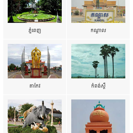
ភ្នំពេញ
កណ្តាល
តាកែវ
កំពង់ស្ពឺ