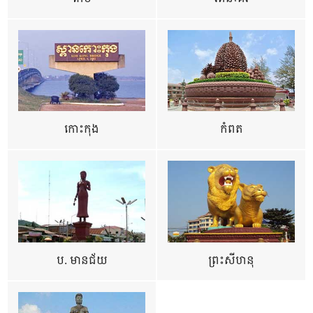
កោះកុង
កំពត
ប. មានជ័យ
ព្រះសីហនុ