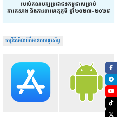
កម្មវិធីមើលព័ត៌មានតាមទូរស័ព្វ