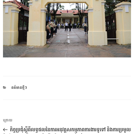
CATEGORIES
ពត៌មានថ្មីៗ
ការ​
អត្ថបទ
ក្រោយ
នាំទិស​
មុន
កិច្ចប្រជុំស្ដីពីលទ្ធផលនៃការអនុវត្តសកម្មភាពការងារទូទៅ និងការប្រមូល
ប្រកាស