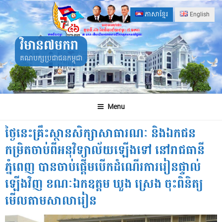
Skip
ភាសាខ្មែរ
English
to
content
វិមាន៧មករា
គណបក្សប្រជាជនកម្ពុជា
Menu
ថ្ងៃនេះគ្រឹះស្ថានសិក្សាសាធារណៈ និងឯកជន
កម្រិតចាប់ពីអនុវិទ្យាល័យឡើងទៅ នៅរាជធានី
ភ្នំពេញ បានចាប់ផ្តើមបើកដំណើរការរៀនផ្ទាល់
ឡើងវិញ ខណៈឯកឧត្តម ឃួង ស្រេង ចុះពិនិត្យ
មើលតាមសាលារៀន