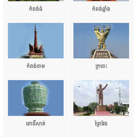
កំពង់ធំ
កំពង់ឆ្នាំង
កំពង់ចាម
ក្រចេះ
ពោធិ៍សាត់
ព្រៃវែង