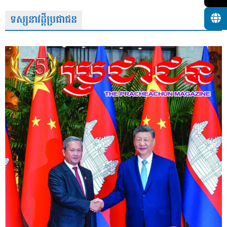
ទស្សនាវដ្តីប្រជាជន