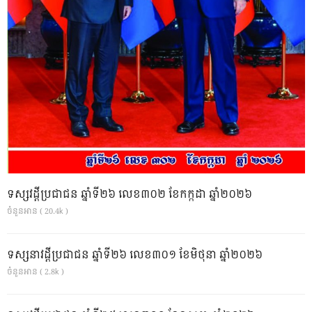
ទស្សវដ្តីប្រជាជន ឆ្នាំទី២៦ លេខ៣០២ ខែកក្កដា ឆ្នាំ២០២៦
ចំនួនអាន ( 20.4k )
ទស្សនាវដ្ដីប្រជាជន ឆ្នាំទី២៦ លេខ៣០១ ខែមិថុនា ឆ្នាំ២០២៦
ចំនួនអាន ( 2.8k )