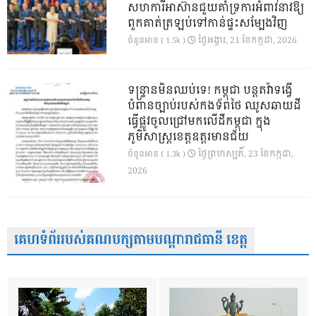
សហការីអាស៊ានជួយគាំទ្រការអំពាវនាវឱ្យ
ពួកគាត់ត្រឡប់ទៅកាន់ផ្ទះសម្បែងវិញ
ថ្ងៃ​អង្គារ, 21 ខែ​កក្កដា, 2026
ចំនួនអាន ( 1.5k )
ទន្ទ្រានមិនឈប់ទេ! កម្ពុជា បន្តតវ៉ាទង្វើ
បំពានច្បាប់របស់កងទ័ពថៃ ឈូសឆាយដី
ធ្វើផ្លូវចូលជ្រៅមកលើដីកម្ពុជា ក្នុង
ភូមិសាស្ត្រខេត្តឧត្តរមានជ័យ
ថ្ងៃ​ព្រហស្បតិ៍, 23 ខែ​កក្កដា,
ចំនួនអាន ( 1.3k )
2026
គេហទំព័ររបស់គណបក្សតាមបណ្តារាជធានី ខេត្ត