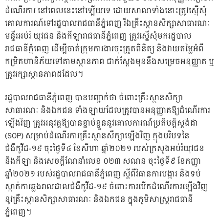
ដំណើរការ នៅពេលនេះនៅឡើយទេ ដោយសាលាទាំងនោះត្រូវស្នើសុំ
គោលការណ៍ទៅរដ្ឋបាលរាជធានីភ្នំពេញ រីឯគ្រឹះស្ថានសិក្សាសាធារណៈ
មន្ទីរអប់រំ យុវជន និងកីឡារាជធានីភ្នំពេញ ត្រូវស្នើសុំមករដ្ឋបាល
រាជធានីភ្នំពេញ ដើម្បីចាត់ក្រុមការងារចុះត្រួតពិនិត្យ និងវាយតម្លៃអំពី
កម្រិតហានិភ័យទៅតាមស្ថានភាព ជាក់ស្ដែងមុននឹងសម្រេចអនុញ្ញាត ឬ
ត្រូវរក្សាស្ថានភាពដដែល។
រដ្ឋបាលរាជធានីភ្នំពេញ បានបញ្ជាក់ថា ចំពោះគ្រឹះស្ថានសិក្សា
សាធារណៈ និងឯកជន ទាំងឡាយដែលត្រូវបានអនុញ្ញាតឱ្យដំណើរការ
ឡើងវិញ ត្រូវអនុវត្តឱ្យបានខ្ជាប់ខ្ជួននូវគោលការណ៍ប្រតិបត្តិស្តង់ដា
(SOP) សម្រាប់ដំណើរការគ្រឹះស្ថានសឹក្សាឡើងវិញ ក្នុងបរិបទនៃ
ជំងឺកូវីដ-១៩ ចុះថ្ងៃទី៤ ខែសីហា ឆ្នាំ២០២១ របស់ក្រសួងអប់រំយុវជន
និងកីឡា និងសេចក្តីណែនាំលេខ ០២៣ សណន ចុះថ្ងៃទី៩ ខែកញ្ញា
ឆ្នាំ២០២១ របស់រដ្ឋបាលរាជធានីភ្នំពេញ ស្តីពីវិធានការបង្ការ និងទប់
ស្កាត់ការឆ្លងរាលដាលជំងឺកូវីដ-១៩ ចំពោះការបើកដំណើរការឡើងវិញ
នូវគ្រឹះស្ថានសិក្សាសាធារណៈ និងឯកជន ក្នុងភូមិសាស្ត្ររាជធានី
ភ្នំពេញ។