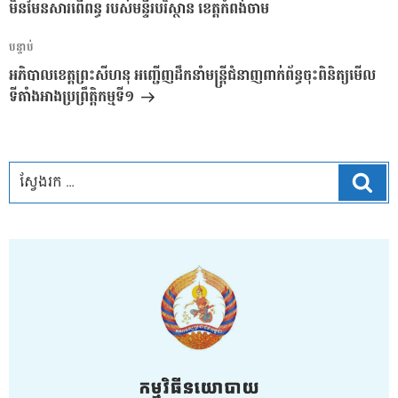
មិនមែនសារពើពន្ធ របស់មន្ទីរបរិស្ថាន ខេត្តកំពង់ចាម
អត្ថបទ
បន្ទាប់
បន្ទាប់
អភិបាលខេត្តព្រះសីហនុ អញ្ជើញដឹកនាំមន្ត្រីជំនាញពាក់ព័ន្ធចុះពិនិត្យមើល
ទីតាំងអាងប្រព្រឹត្តិកម្មទី១
ស្វែ