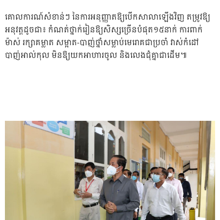
គោលការណ៍សំខាន់ៗ នៃការអនុញ្ញាតឱ្យបើកសាលាឡើងវិញ តម្រូវឱ្យ
អនុវត្តដូចជា៖ កំណត់ថ្នាក់រៀនឱ្យសិស្សច្រើនបំផុត១៥នាក់ ការពាក់
ម៉ាស់ រក្សាគម្លាត សម្អាត-បាញ់ថ្នាំសម្លាប់មេរោគជាប្រចាំ វាស់កំដៅ
បាញ់អាល់កុល មិនឱ្យយកអាហារចូល និងលេងជុំគ្នាជាដើម៕