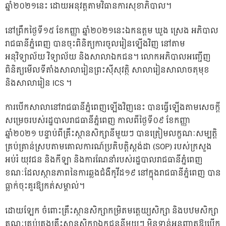
ឆ្នាំ២០២១នេះ ដោយអនុវត្តតាមវិធានការសុខាភិបាល។
នៅព្រឹកថ្ងៃទី១៥ ខែកញ្ញា ឆ្នាំ២០២១នេះឯកឧត្តម ឃួង ស្រេង អភិបាល
រាជធានីភ្នំពេញ បានចុះពិនិត្យការចូលរៀនឡើងវិញ នៅតាម
អនុវិទ្យាល័យ វិទ្យាល័យ និងសាលាឯកជន។ លោកអភិបាលអញ្ជើញ
ពិនិត្យមើលទីតាំងសាលារៀនព្រះស៊ីសុវត្ថិ សាលារៀនសាលាចតុមុខ
និងសាលារៀន ICS ។
ការបើកសាលានៅរាជធានីភ្នំពេញឡើងវិញនេះ បានធ្វើឡើងតាមសេចក្តី
សម្រេចរបស់រដ្ឋបាលរាជធានីភ្នំពេញ កាលពីថ្ងៃទី០៩ ខែកញ្ញា
ឆ្នាំ២០២១ បន្ទាប់ពីគ្រឹះស្ថានសិក្សានីមួយៗ បានត្រៀមលក្ខណៈសម្បត្តិ
គ្រប់គ្រាន់ស្របតាមគោលការណ៍ប្រតិបត្តិស្តង់ដា (SOP) របស់ក្រសួង
អប់រំ យុវជន និងកីឡា និងការណែនាំរបស់រដ្ឋបាលរាជធានីភ្នំពេញ
ខណៈដែលស្ថានភាពនៃការឆ្លងជំងឺកូវីដ១៩ នៅក្នុងរាជធានីភ្នំពេញ បាន
ធ្លាក់ចុះគួរឱ្យកត់សម្គាល់។
ដោយឡែក ចំពោះគ្រឹះស្ថានសិក្សាកម្រិតមត្តេយ្យសិក្សា និងបឋមសិក្សា
គណៈគ្រប់គ្រងគ្រឹះស្ថានសិក្សាឯកជននីមួយៗ មិនទាន់អនុញ្ញាតឱ្យបើក