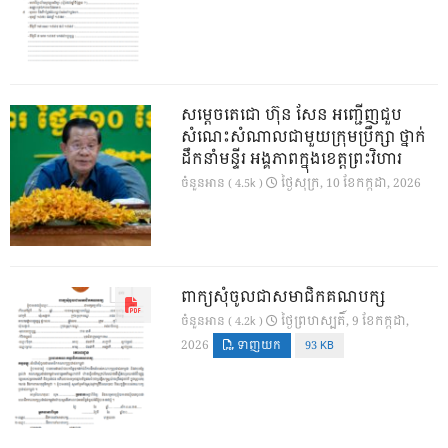
សម្តេចតេជោ ហ៊ុន សែន អញ្ជើញជួប
សំណេះសំណាលជាមួយក្រុមប្រឹក្សា ថ្នាក់
ដឹកនាំមន្ទីរ អង្គភាពក្នុងខេត្តព្រះវិហារ
ថ្ងៃ​សុក្រ, 10 ខែ​កក្កដា, 2026
ចំនួនអាន ( 4.5k )
ពាក្យសុំចូលជាសមាជិកគណបក្ស
ថ្ងៃ​ព្រហស្បតិ៍, 9 ខែ​កក្កដា,
ចំនួនអាន ( 4.2k )
2026
ទាញយក
93 KB