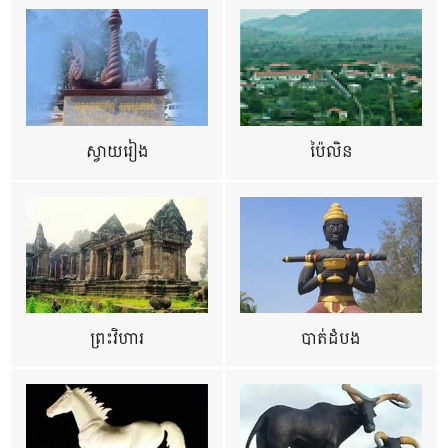
ស្វាយរៀង
ប៉ៃលិន
ព្រះវិហារ
បាត់ដំបង