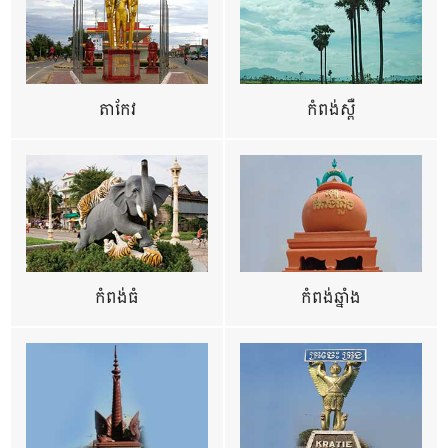
តាកែវ
កំពង់ស្ពឺ
កំពង់ធំ
កំពង់ឆ្នាំង