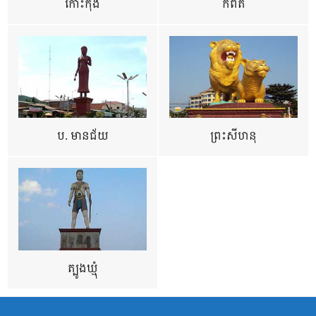
កោះកុង
កំពត
ប. មានជ័យ
ព្រះសីហនុ
ត្បូងឃ្មុំ