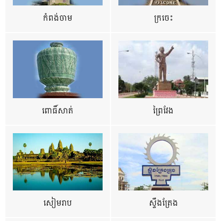
កំពង់ចាម
ក្រចេះ
ពោធិ៍សាត់
ព្រៃវែង
សៀមរាប
ស្ទឹងត្រែង