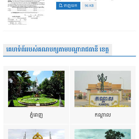
ទាញយក
96 KB
គេហទំព័ររបស់គណបក្សតាមបណ្តារាជធានី ខេត្ត
ភ្នំពេញ
កណ្តាល