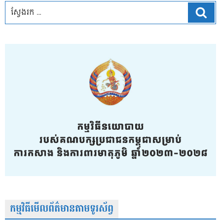
ស្វែ
កម្មវិធីមើលព័ត៌មានតាមទូរស័ព្វ