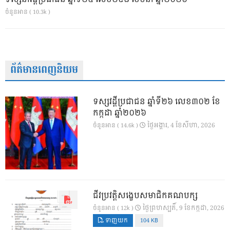
ចំនួនអាន ( 10.3k )
ព័ត៌មានពេញនិយម
ទស្សវដ្តីប្រជាជន ឆ្នាំទី២៦ លេខ៣០២ ខែ
កក្កដា ឆ្នាំ២០២៦
ថ្ងៃ​អង្គារ, 4 ខែ​សីហា, 2026
ចំនួនអាន ( 14.6k )
ជីវប្រវត្តិសង្ខេបសមាជិកគណបក្ស
ថ្ងៃ​ព្រហស្បតិ៍, 9 ខែ​កក្កដា, 2026
ចំនួនអាន ( 12k )
ទាញយក
104 KB