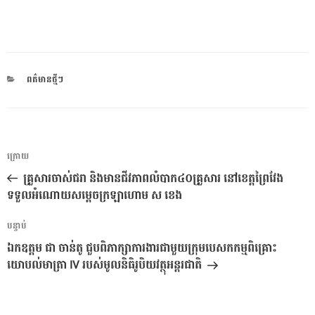
CATEGORIES
ពត៌មានថ្មីៗ
ការ​
អត្ថបទ
ក្រោយ
នាំទិស​
មុន
គ្រួសារចាស់ជរា និងមានជីវភាពលំបាក៤០គ្រួសារ នៅខេត្តព្រៃវែង
ប្រកាស
ទទួលអំណោយសម្តេចក្រឡាហោម ស ខេង
អត្ថបទ
បន្ទាប់
បន្ទាប់
ឯកឧត្តម ជា ចាន់តូ ជួបពិភាក្សាការងារជាមួយក្រុមបេសកកម្មពិគ្រោះ
យោបល់មាត្រា IV របស់មូលនិធិរូបិយវត្ថុអន្តរជាតិ