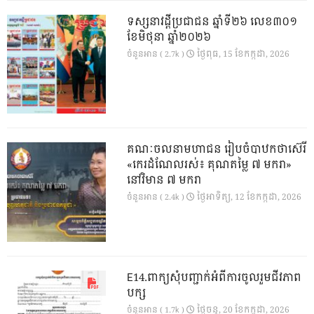
ទស្សនាវដ្ដីប្រជាជន ឆ្នាំទី២៦ លេខ៣០១
ខែមិថុនា ឆ្នាំ២០២៦
ថ្ងៃ​ពុធ, 15 ខែ​កក្កដា, 2026
ចំនួនអាន ( 2.7k )
គណៈចលនាមហាជន រៀបចំបាឋកថាស៊េរី
«កេរដំណែលរស់៖ គុណតម្លៃ ៧ មករា»
នៅវិមាន ៧ មករា
ថ្ងៃ​អាទិត្យ, 12 ខែ​កក្កដា, 2026
ចំនួនអាន ( 2.4k )
E14.ពាក្យសុំបញ្ជាក់អំពីការចូលរួមជីវភាព
បក្ស
ថ្ងៃ​ចន្ទ, 20 ខែ​កក្កដា, 2026
ចំនួនអាន ( 1.7k )