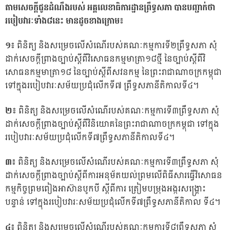
តាមសេចក្តីជូនដំណឹងរបស់ អគ្គលេខាធិការដ្ឋានព្រឹទ្ធសភា បានបញ្ជាក់ថា
របៀបវារៈទាំង៨នេះ មានដូចខាងក្រោម៖
១៖
ពិនិត្យ និងសម្រេចលើសំណើរបស់គណៈកម្មការទី២ព្រឹទ្ធសភា សុំ
ដាក់សេចក្តីព្រាងច្បាប់ស្តីពីវិសោធនកម្មមាត្រា១៨ថ្មី នៃច្បាប់ស្តីពីវិ
សោធនកម្មមាត្រា១៨ នៃច្បាប់ស្តីពីសវនកម្ម នៃព្រះរាជាណាចក្រកម្ពុជា
ទៅក្នុងរបៀបវារៈសម័យប្រជុំលើកទី៧ ព្រឹទ្ធសភានីតិកាលទី៤។
២៖
ពិនិត្យ និងសម្រេចលើសំណើរបស់គណៈកម្មការទី៣ព្រឹទ្ធសភា សុំ
ដាក់សេចក្តីព្រាងច្បាប់ស្ដីពីវិនិយោគនៃព្រះរាជាណាចក្រកម្ពុជា ទៅក្នុង
របៀបវារៈសម័យប្រជុំលើកទី៧ព្រឹទ្ធសភានីតិកាលទី៤។
៣៖
ពិនិត្យ និងសម្រេចលើសំណើរបស់គណៈកម្មការទី៣ព្រឹទ្ធសភា សុំ
ដាក់សេចក្តីព្រាងច្បាប់ស្ដីពីការអនុម័តយល់ព្រមលើពិធីសារធ្វើវិសោធន
កម្មកិច្ចព្រមពៀងអាស៊ានបូកបី ស្តីពីការ ត្រៀមបម្រុងអង្ករសង្គ្រោះ
បន្ទាន់ ទៅក្នុងរបៀបវារៈសម័យប្រជុំលើកទី៧ព្រឹទ្ធសភានីតិកាល ទី៤។
៤៖
ពិនិត្យ និងសម្រេចលើសំណើរបស់គណៈកម្មការទី៨ព្រឹទ្ធសភា សុំ