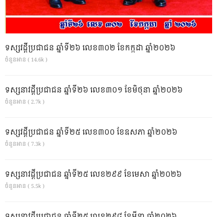
ទស្សវដ្តីប្រជាជន ឆ្នាំទី២៦ លេខ៣០២ ខែកក្កដា ឆ្នាំ២០២៦
ចំនួនអាន ( 14.6k )
ទស្សនាវដ្ដីប្រជាជន ឆ្នាំទី២៦ លេខ៣០១ ខែមិថុនា ឆ្នាំ២០២៦
ចំនួនអាន ( 2.7k )
ទស្សវដ្តីប្រជាជន ឆ្នាំទី២៥ លេខ៣០០ ខែឧសភា ឆ្នាំ២០២៦
ចំនួនអាន ( 7.3k )
ទស្សនាវដ្ដីប្រជាជន ឆ្នាំទី២៥ លេខ២៩៩ ខែមេសា ឆ្នាំ២០២៦
ចំនួនអាន ( 5.5k )
ទស្សនាវដ្ដីប្រជាជន ឆ្នាំទី២៥ លេខ២៩៨ ខែមីនា ឆ្នាំ២០២៦