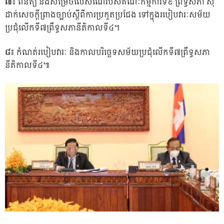
៧៖
ពិនិត្យ និងសម្រេចលើសំណើរបស់គណៈកម្មការទី៩ ព្រឹទ្ធសភា សុំ
ដាក់សេចក្តីព្រាងច្បាប់ស្តីពីការប្រកួតប្រជែង ទៅក្នុងរបៀបវារៈសម័យ
ប្រជុំលើកទី៧ព្រឹទ្ធសភានីតិកាលទី៤។
៨៖
កំណត់របៀបវារៈ និងកាលបរិច្ឆេទសម័យប្រជុំលើកទី៧ព្រឹទ្ធសភា
នីតិកាលទី៤៕