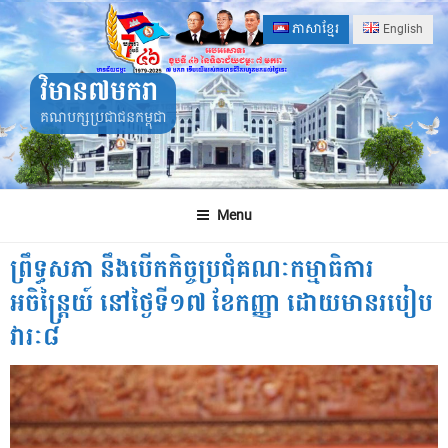
Skip
ភាសាខ្មែរ
English
to
content
វិមាន៧មករា
គណបក្សប្រជាជនកម្ពុជា
Menu
ព្រឹទ្ធសភា នឹងបើកកិច្ចប្រជុំគណៈកម្មាធិការ
អចិន្រ្តៃយ៍ នៅថ្ងៃទី១៧ ខែកញ្ញា ដោយមានរបៀប
វារៈ៨