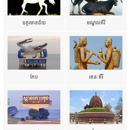
ឧត្ដរមានជ័យ
មណ្ឌលគីរី
កែប
រតនៈគីរី