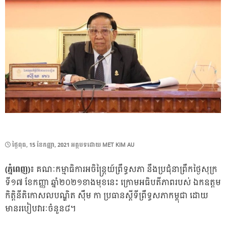
POSTED
ថ្ងៃ​ពុធ, 15 ខែ​កញ្ញា, 2021
អត្ថបទដោយ
MET KIM AU
ON
(ភ្នំពេញ)៖
គណៈកម្មាធិការអចិន្រ្តៃយ៍ព្រឹទ្ធសភា នឹងប្រជុំនាព្រឹកថ្ងៃសុក្រ
ទី១៧ ខែកញ្ញា ឆ្នាំ២០២១ខាងមុខនេះ ក្រោមអធិបតីភាពរបស់ ឯកឧត្តម
កិត្តិនីតិកោសលបណ្ឌិត ស៊ឹម កា ប្រធានស្តីទីព្រឹទ្ធសភាកម្ពុជា ដោយ
មានរបៀបវារៈចំនួន៨។