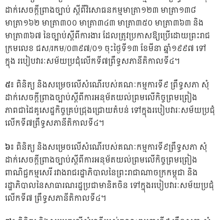
ដាក់សេចក្តីព្រាងច្បាប់ ស្តីពីវិសោធនកម្មមាត្រា១២៣ មាត្រា១៣៨
មាត្រា១៦២ មាត្រា៣០០ មាត្រា៣៤៣ មាត្រា៣៥០ មាត្រា៣៦៣ និង
មាត្រា៣៦៧ នៃច្បាប់ស្តីពីការងារ ដែលត្រូវប្រកាសឱ្យប្រើដោយព្រះរាជ
ក្រមលេខ ជស/រកម/០៣៩៧/០១ ចុះថ្ងៃទី១៣ ខែមីនា ឆ្នាំ១៩៩៧ ទៅ
ក្នុង របៀបវារៈសម័យប្រជុំលើកទី៧ព្រឹទ្ធសភានីតិកាលទី៤។
៥៖
ពិនិត្យ និងសម្រេចលើសំណើរបស់គណៈកម្មការទី៩ ព្រឹទ្ធសភា សុំ
ដាក់សេចក្តីព្រាងច្បាប់ស្ដីពីការអនុម័តយល់ព្រមលើកិច្ចព្រមព្រៀង
ភាពជាដៃគូសេដ្ឋកិច្ចគ្រប់ជ្រុងជ្រោយតំបន់ ទៅក្នុងរបៀបវារៈសម័យប្រជុំ
លើកទី៧ព្រឹទ្ធសភានីតិកាលទី៤។
៦៖
ពិនិត្យ និងសម្រេចលើសំណើរបស់គណៈកម្មការទី៩ព្រឹទ្ធសភា សុំ
ដាក់សេចក្តីព្រាងច្បាប់ស្តីពីការអនុម័តយល់ព្រមលើកិច្ចព្រមព្រៀង
ពាណិជ្ជកម្មសេរី រវាងរាជរដ្ឋាភិបាលនៃព្រះរាជាណាចក្រកម្ពុជា និង
រដ្ឋាភិបាលនៃសាធារណរដ្ឋប្រជាមានិតចិន ទៅក្នុងរបៀបវារៈសម័យប្រជុំ
លើកទី៧ ព្រឹទ្ធសភានីតិកាលទី៤។