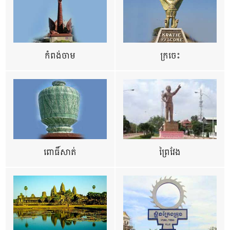
កំពង់ចាម
ក្រចេះ
ពោធិ៍សាត់
ព្រៃវែង