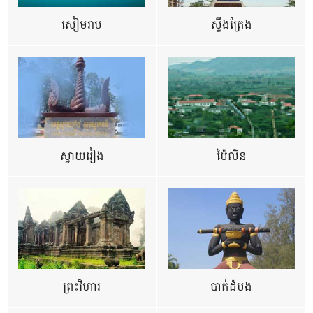
សៀមរាប
ស្ទឹងត្រែង
ស្វាយរៀង
ប៉ៃលិន
ព្រះវិហារ
បាត់ដំបង