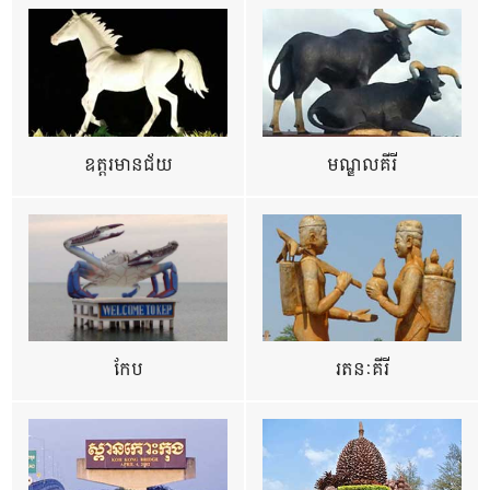
ឧត្ដរមានជ័យ
មណ្ឌលគីរី
កែប
រតនៈគីរី