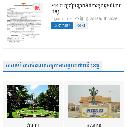
E14.ពាក្យសុំបញ្ជាក់អំពីការចូលរួមជីវភាព
បក្ស
ថ្ងៃ​ចន្ទ, 20 ខែ​កក្កដា, 2026
ចំនួនអាន ( 1.7k )
ទាញយក
96 KB
គេហទំព័ររបស់គណបក្សតាមបណ្តារាជធានី ខេត្ត
ភ្នំពេញ
កណ្តាល