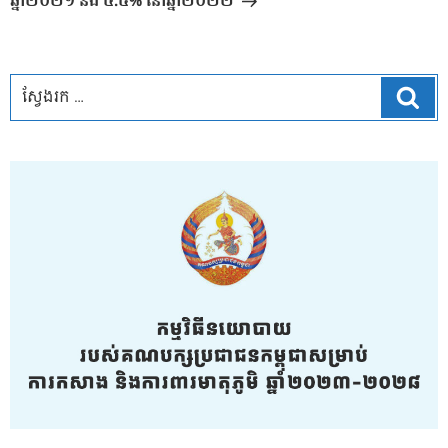
ឆ្នាំ២០២១ និង ៤.៥% នៅឆ្នាំ២០២២
ស្វែ