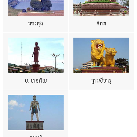
កោះកុង
កំពត
ប. មានជ័យ
ព្រះសីហនុ