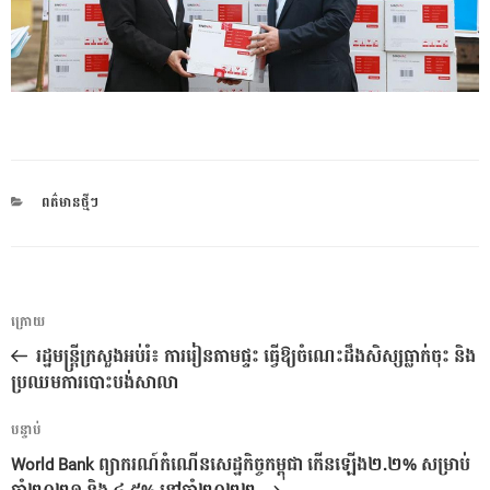
CATEGORIES
ពត៌មានថ្មីៗ
ការ​
អត្ថបទ
ក្រោយ
នាំទិស​
មុន
រដ្ឋមន្ត្រីក្រសួងអប់រំ៖ ការរៀនតាមផ្ទះ ធ្វើឱ្យចំណេះដឹងសិស្សធ្លាក់ចុះ និង
ប្រកាស
ប្រឈមការបោះបង់សាលា
អត្ថបទ
បន្ទាប់
បន្ទាប់
World Bank ព្យាករណ៍កំណើនសេដ្ឋកិច្ចកម្ពុជា កើនឡើង២.២% សម្រាប់