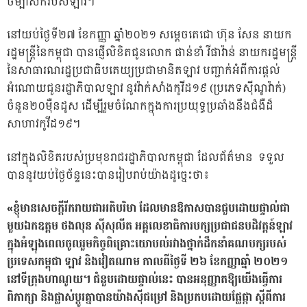
ចម្ប៉ាស័ករបស់ឡាវ។
នៅយប់ថ្ងៃទី២៧ ខែកញ្ញា ឆ្នាំ២០២១ សម្តេចតេជោ ហ៊ុន សែន នាយក
រដ្ឋមន្រ្តីនៃកម្ពុជា បានផ្ញើលិខិតជូនលោក ផាន់ខាំ វីផាវ៉ាន់ នាយករដ្ឋមន្រ្តី
នៃសាធារណរដ្ឋប្រជាធិបតេយ្យប្រជាមានិតឡាវ បញ្ជាក់អំពីការផ្តល់
អំណោយជូនរដ្ឋាភិបាលឡាវ នូវវ៉ាក់សាំងកូវីដ១៩ (ប្រភេទស៊ីណូវ៉ាក់)
ចំនួន២០ម៉ឺនដូស ដើម្បីរួមចំណែកក្នុងការប្រយុទ្ធប្រឆាំងនឹងជំងឺដ៏
សាហាវកូវីដ១៩។
នៅក្នុងលិខិតរបស់ប្រមុខរាជរដ្ឋាភិបាលកម្ពុជា ដែលព័ត៌មាន ទទួល
បាននូវយប់ថ្ងៃច័ន្ទនេះបានរៀបរាប់យ៉ាងដូច្នេះថា៖
«ខ្ញុំមានសេចក្តីរីករាយជាអតិបរិមា ដែលមានឱកាសបានជួបដោយផ្ទាល់ជា
មួយឯកឧត្តម ថងលុន ស៊ីសុលីត អគ្គលេខាធិការបក្សប្រជាជនបដិវត្តន៍ឡាវ
ក្នុងអំឡុងពេលចូលរួមកិច្ចពិគ្រោះយោបល់រវាងថ្នាក់ដឹកនាំគណបក្សរបស់
ប្រទេសកម្ពុជា ឡាវ និងវៀតណាម កាលពីថ្ងៃទី ២៦ ខែកញ្ញាឆ្នាំ ២០២១
នៅទីក្រុងហាណូយ។ ជំនួបដោយផ្ទាល់នេះ បានអនុញ្ញាតឱ្យយើងធ្វើការ
ពិភាក្សា និងផ្លាស់ប្តូរគ្នាបានយ៉ាងស៊ីជម្រៅ និងប្រកបដោយផ្លែផ្កា ស្តីពីការ