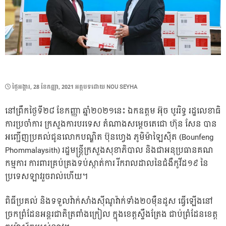
POSTED
ថ្ងៃ​អង្គារ, 28 ខែ​កញ្ញា, 2021
អត្ថបទដោយ
NOU SEYHA
ON
នៅព្រឹកថ្ងៃទី២៨ ខែកញ្ញា ឆ្នាំ២០២១នេះ ឯកឧត្តម អ៊ុច បូររិទ្ធ រដ្ឋលេខាធិ
ការប្រចាំការ ក្រសួងការបរទេស តំណាងសម្តេចតេជោ ហ៊ុន សែន បាន
អញ្ជើញប្រគល់ជូនលោកបណ្ឌិត ប៊ុនហ្វេង ភូមិម៉ាឡៃស៊ិត (Bounfeng
Phommalaysith) រដ្ឋមន្ត្រីក្រសួងសុខាភិបាល និងជាអនុប្រធានគណ
កម្មការ ការពារគ្រប់គ្រងទប់ស្កាត់ការ រីករាលដាលនៃជំងឺកូវីដ១៩ នៃ
ប្រទេសឡាវរួចរាល់ហើយ។
ពិធីប្រគល់ និងទទួលវ៉ាក់សាំងស៉ីណូវ៉ាក់ទាំង២០ម៉ឺនដូស ធ្វើឡើងនៅ
ច្រកព្រំដែនអន្តរជាតិត្រពាំងក្រៀល ក្នុងខេត្តស្ទឹងត្រែង ជាប់ព្រំដែនខេត្ត