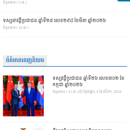
ចំនួនអាន ( 5.5k )
ទស្សនាវដ្ដីប្រជាជន ឆ្នាំទី២៥ លេខ២៩៨ ខែមីនា ឆ្នាំ២០២៦
ចំនួនអាន ( 10.3k )
ព័ត៌មានពេញនិយម
ទស្សវដ្តីប្រជាជន ឆ្នាំទី២៦ លេខ៣០២ ខែ
កក្កដា ឆ្នាំ២០២៦
ថ្ងៃ​អង្គារ, 4 ខែ​សីហា, 2026
ចំនួនអាន ( 13.2k )