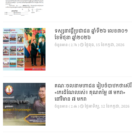
ទស្សនាវដ្ដីប្រជាជន ឆ្នាំទី២៦ លេខ៣០១
ខែមិថុនា ឆ្នាំ២០២៦
ថ្ងៃ​ពុធ, 15 ខែ​កក្កដា, 2026
ចំនួនអាន ( 2.7k )
គណៈចលនាមហាជន រៀបចំបាឋកថាស៊េរី
«កេរដំណែលរស់៖ គុណតម្លៃ ៧ មករា»
នៅវិមាន ៧ មករា
ថ្ងៃ​អាទិត្យ, 12 ខែ​កក្កដា, 2026
ចំនួនអាន ( 2.4k )