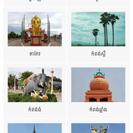
តាកែវ
កំពង់ស្ពឺ
កំពង់ធំ
កំពង់ឆ្នាំង