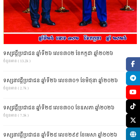
ទស្សវដ្តីប្រជាជន ឆ្នាំទី២៦ លេខ៣០២ ខែកក្កដា ឆ្នាំ២០២៦
ចំនួនអាន ( 13.2k )
ទស្សនាវដ្ដីប្រជាជន ឆ្នាំទី២៦ លេខ៣០១ ខែមិថុនា ឆ្នាំ២០២៦
ចំនួនអាន ( 2.7k )
ទស្សវដ្តីប្រជាជន ឆ្នាំទី២៥ លេខ៣០០ ខែឧសភា ឆ្នាំ២០២៦
ចំនួនអាន ( 7.3k )
ទស្សនាវដ្ដីប្រជាជន ឆ្នាំទី២៥ លេខ២៩៩ ខែមេសា ឆ្នាំ២០២៦