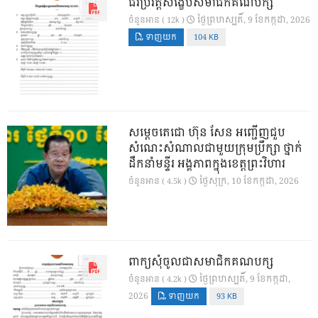
ជីវប្រវត្តិសង្ខេបសមាជិកគណបក្ស
ថ្ងៃ​ព្រហស្បតិ៍, 9 ខែ​កក្កដា, 2026
ចំនួនអាន ( 12k )
ទាញយក
104 KB
សម្តេចតេជោ ហ៊ុន សែន អញ្ជើញជួប
សំណេះសំណាលជាមួយក្រុមប្រឹក្សា ថ្នាក់
ដឹកនាំមន្ទីរ អង្គភាពក្នុងខេត្តព្រះវិហារ
ថ្ងៃ​សុក្រ, 10 ខែ​កក្កដា, 2026
ចំនួនអាន ( 4.5k )
ពាក្យសុំចូលជាសមាជិកគណបក្ស
ថ្ងៃ​ព្រហស្បតិ៍, 9 ខែ​កក្កដា,
ចំនួនអាន ( 4.2k )
2026
ទាញយក
93 KB