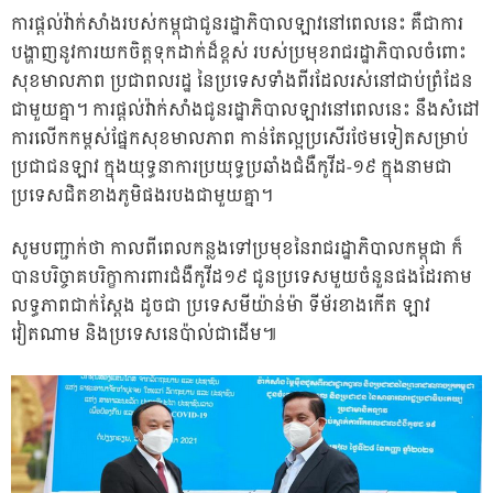
ការផ្ដល់វ៉ាក់សាំងរបស់កម្ពុជាជូនរដ្ឋាភិបាលឡាវនៅពេលនេះ គឺជាការ
បង្ហាញនូវការយកចិត្តទុកដាក់ដ៏ខ្ពស់ របស់ប្រមុខរាជរដ្ឋាភិបាលចំពោះ
សុខមាលភាព ប្រជាពលរដ្ឋ នៃប្រទេសទាំងពីរដែលរស់នៅជាប់ព្រំដែន
ជាមួយគ្នា។ ការផ្ដល់វ៉ាក់សាំងជូនរដ្ឋាភិបាលឡាវនៅពេលនេះ នឹងសំដៅ
ការលើកកម្ពស់ផ្នែកសុខមាលភាព កាន់តែល្អប្រសើរថែមទៀតសម្រាប់
ប្រជាជនឡាវ ក្នុងយុទ្ធនាការប្រយុទ្ធប្រឆាំងជំងឺកូវីដ-១៩ ក្នុងនាមជា
ប្រទេសជិតខាងភូមិផងរបងជាមួយគ្នា។
សូមបញ្ជាក់ថា កាលពីពេលកន្លងទៅប្រមុខនៃរាជរដ្ឋាភិបាលកម្ពុជា ក៏
បានបរិច្ចាគបរិក្ខាការពារជំងឺកូវីដ១៩ ជូនប្រទេសមួយចំនួនផងដែរតាម
លទ្ធភាពជាក់ស្ដែង ដូចជា ប្រទេសមីយ៉ាន់ម៉ា ទីម័រខាងកើត ឡាវ
វៀតណាម និងប្រទេសនេប៉ាល់ជាដើម៕