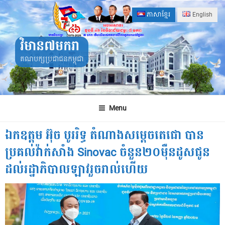
Skip
ភាសាខ្មែរ
English
to
content
វិមាន៧មករា
គណបក្សប្រជាជនកម្ពុជា
Menu
ឯកឧត្តម អ៊ុច បូររិទ្ធ តំណាងសម្តេចតេជោ បាន
ប្រគល់វ៉ាក់សាំង Sinovac ចំនួន២០ម៉ឺនដូសជូន
ដល់រដ្ឋាភិបាលឡាវរួចរាល់ហើយ