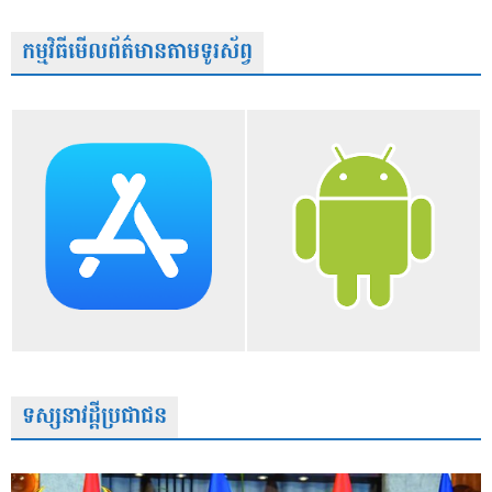
កម្មវិធីមើលព័ត៌មានតាមទូរស័ព្វ
ទស្សនាវដ្តីប្រជាជន