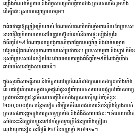
ពង្រឹងចំណងមិត្តភាព និងកិច្ចសហប្រតិបត្តិការរវាង ប្រទេសយើង រួមទាំង
ដើម្បីដោះស្រាយបញ្ហាប្រឈមរួម។
វាពិតជាគួរឱ្យក្រៀមក្រំណាស់ ដែលអស់ពេលជិតពីរឆ្នាំមកហើយ តែប្រទេស
នានាជុំវិញពិភពលោកនៅតែត្រូវតស៊ូទប់ទល់នឹងការផ្ទុះឡើងវិញនៃ
ជំងឺរកូវីដ១៩ ដែលបានបន្តបង្កការលំបាកផ្នែកសេដ្ឋកិច្ច និងដាក់សម្ពាធ
បន្ថែមទៀតដល់សុខុមាលភាពរបស់ប្រជាជន។ ប្រទេសកម្ពុជា និងឡាវ ក៏មិន
ខុសពីប្រទេសដទៃទៀតដែរ ដោយមានការឆ្លងជំងឺកូវីត១៩បំលែងថ្មីយ៉ាង
ឆាប់រហ័សនៅក្នុងសហគមន៍។
ក្នុងស្មារតីសាមគ្គីភាព និងមិត្តភាពជាប្រពៃណីរវាងប្រទេសបងប្អូនយើងទាំង
ពីរ រាជរដ្ឋាភិបាលកម្ពុជាសូមផ្តល់ជូនរដ្ឋាភិបាលសាធារណរដ្ឋប្រជាធិបតេយ្យ
ប្រជាមានិតឡាវ នូវអំណោយថ្នាំវ៉ាក់សាំង(ប្រភេទស៊ីណូវ៉ាក់)ចំនួន
២០០,០០០ដូស បន្ថែមទៀត ដើម្បីរួមចំណែកដល់ការខិតខំប្រឹងប្រែងរបស់
ប្រទេសឯកឧត្តមក្នុងការប្រយុទ្ធប្រឆាំង នឹងជំងឺដ៏សាហាវនេះ។ អំណោយវ៉ាក់
សាំងនេះនឹងត្រូវបញ្ជូនទៅដល់ច្រកទ្វារព្រំដែនត្រពាំងក្រៀល-
ណុងណុកខៀន នៅថ្ងៃទី ២៨ ខែកញ្ញាឆ្នាំ ២០២១»
។