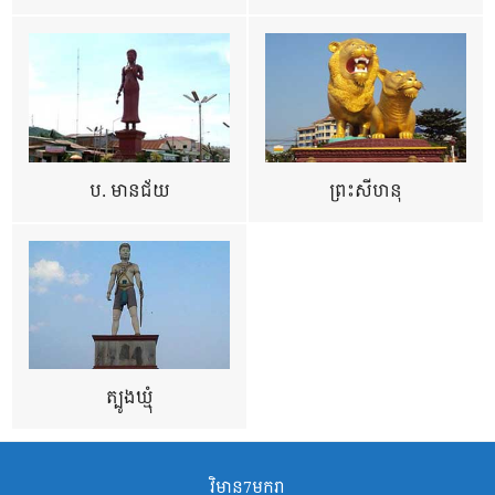
ប. មានជ័យ
ព្រះសីហនុ
ត្បូងឃ្មុំ
វិមាន7មករា