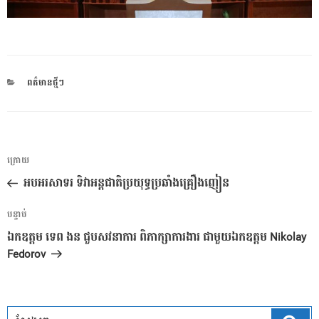
CATEGORIES
ពត៌មានថ្មីៗ
ការ​
អត្ថបទ
ក្រោយ
នាំទិស​
មុន
អបអរសាទរ ទិវាអន្តជាតិប្រយុទ្ធប្រឆាំងគ្រឿងញៀន
ប្រកាស
អត្ថបទ
បន្ទាប់
បន្ទាប់
ឯកឧត្តម ទេព ងន ជួបសវនាការ ពិភាក្សាការងារ ជាមួយឯកឧត្តម Nikolay
Fedorov