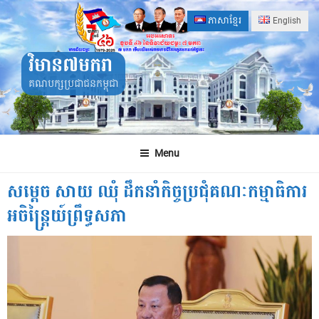
Skip
ភាសាខ្មែរ
English
to
content
វិមាន៧មករា
គណបក្សប្រជាជនកម្ពុជា
Menu
សម្តេច សាយ ឈុំ ដឹកនាំកិច្ចប្រជុំគណៈកម្មាធិការ
អចិន្រ្តៃយ៍ព្រឹទ្ធសភា