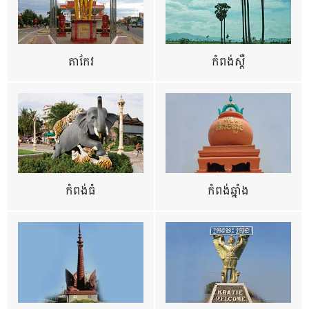
តាកែវ
កំពង់ស្ពឺ
កំពង់ធំ
កំពង់ឆ្នាំង