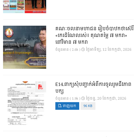
គណៈចលនាមហាជន រៀបចំបាឋកថាស៊េរី
«កេរដំណែលរស់៖ គុណតម្លៃ ៧ មករា»
នៅវិមាន ៧ មករា
ថ្ងៃ​អាទិត្យ, 12 ខែ​កក្កដា, 2026
ចំនួនអាន ( 2.6k )
E14.ពាក្យសុំបញ្ជាក់អំពីការចូលរួមជីវភាព
បក្ស
ថ្ងៃ​ចន្ទ, 20 ខែ​កក្កដា, 2026
ចំនួនអាន ( 1.9k )
ទាញយក
96 KB