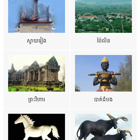
ស្វាយរៀង
ប៉ៃលិន
ព្រះវិហារ
បាត់ដំបង