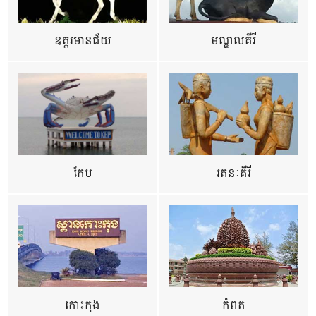
ឧត្ដរមានជ័យ
មណ្ឌលគីរី
កែប
រតនៈគីរី
កោះកុង
កំពត