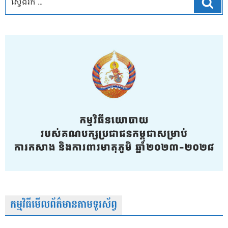
ស្វែ
កម្មវិធីមើលព័ត៌មានតាមទូរស័ព្វ