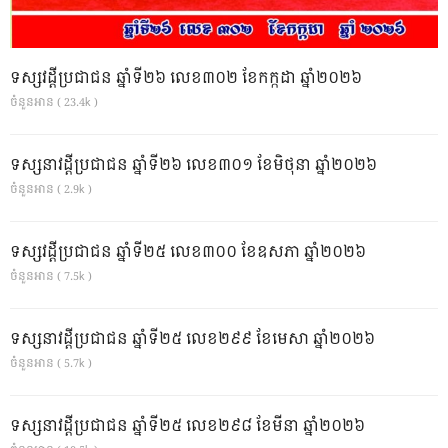
ទស្សវដ្តីប្រជាជន ឆ្នាំទី២៦ លេខ៣០២ ខែកក្កដា ឆ្នាំ២០២៦
ចំនួនអាន ( 23.4k )
ទស្សនាវដ្ដីប្រជាជន ឆ្នាំទី២៦ លេខ៣០១ ខែមិថុនា ឆ្នាំ២០២៦
ចំនួនអាន ( 2.9k )
ទស្សវដ្តីប្រជាជន ឆ្នាំទី២៥ លេខ៣០០ ខែឧសភា ឆ្នាំ២០២៦
ចំនួនអាន ( 7.5k )
ទស្សនាវដ្ដីប្រជាជន ឆ្នាំទី២៥ លេខ២៩៩ ខែមេសា ឆ្នាំ២០២៦
ចំនួនអាន ( 5.7k )
ទស្សនាវដ្ដីប្រជាជន ឆ្នាំទី២៥ លេខ២៩៨ ខែមីនា ឆ្នាំ២០២៦