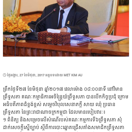
POSTED
ថ្ងៃ​អង្គារ, 27 ខែ​មិថុនា, 2017
អត្ថបទដោយ
MET KIM AU
ON
ព្រឹកថ្ងៃទី២៧ ខែមិថុនា ឆ្នាំ២០១៧ វេលាម៉ោង ០៨:០០នាទី នៅវិមាន
ព្រឹទ្ធសភា គណៈកម្មាធិការអចិន្រ្តៃយ៍ព្រឹទ្ធសភា បានបើកកិច្ចប្រជុំ ក្រោម
អធិបតីភាពដ៏ខ្ពង់ខ្ពស់ សម្តេចវិបុលសេនាភក្តី សាយ ឈុំ ប្រធាន
ព្រឹទ្ធសភា នៃព្រះរាជាណាចក្រកម្ពុជា ដែលមានរបៀបវារៈ៖
១ ពិនិត្យ និងសម្រេចលើសំណើរបស់គណៈកម្មការទី៦ព្រឹទ្ធសភា សុំ
ដាក់សេចក្ដីស្នើច្បាប់ ស្ដីពីការបោះឆ្នោតជ្រើសតាំងសមាជិកព្រឹទ្ធសភា