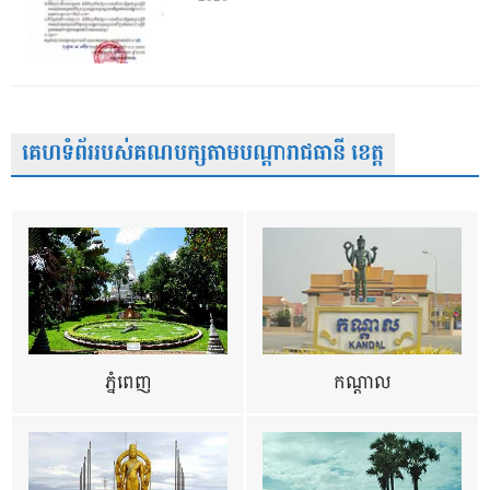
គេហទំព័ររបស់គណបក្សតាមបណ្តារាជធានី ខេត្ត
ភ្នំពេញ
កណ្តាល