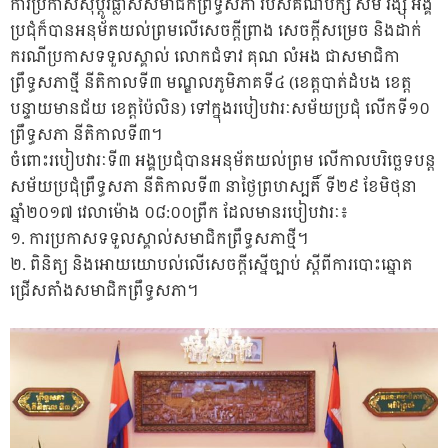
ការប្រកាសសុំប្តូរផ្លាស់សមាជិកព្រឹទ្ធសភា របស់គណបក្ស សម រង្ស៊ី អង្គ
ប្រជុំក៏បានអនុម័តយល់ព្រមលើសេចក្តីព្រាង សេចក្តីសម្រេច និងដាក់
ករណីប្រកាសទទួលស្គាល់ លោកជំទាវ គុណ លំអង ជាសមាជិកា
ព្រឹទ្ធសភាថ្មី នីតិកាលទី៣ មណ្ឌលភូមិភាគទី៤ (ខេត្តបាត់ដំបង ខេត្ត
បន្ទាយមានជ័យ ខេត្តប៉ៃលិន) ទៅក្នុងរបៀបវារៈសម័យប្រជុំ លើកទី១០
ព្រឹទ្ធសភា នីតិកាលទី៣។
ចំពោះរបៀបវារៈទី៣ អង្គប្រជុំបានអនុម័តយល់ព្រម លើកាលបរិច្ឆេទបន្ត
សម័យប្រជុំព្រឹទ្ធសភា នីតិកាលទី៣ នាថ្ងៃព្រហស្បតិ៍ ទី២៩ ខែមិថុនា
ឆ្នាំ២០១៧ វេលាម៉ោង ០៨:០០ព្រឹក ដែលមានរបៀបវារៈ៖
១. ការប្រកាសទទួលស្គាល់សមាជិកព្រឹទ្ធសភាថ្មី។
២. ពិនិត្យ និងអោយយោបល់លើសេចក្តីស្នើច្បាប់ ស្តីពីការបោះឆ្នោត
ជ្រើសតាំងសមាជិកព្រឹទ្ធសភា។