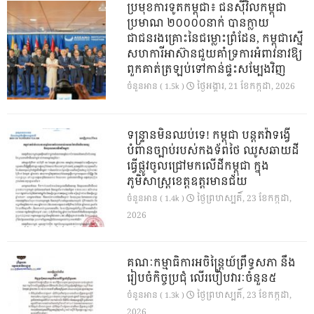
ប្រមុខការទូតកម្ពុជា៖ ជនស៊ីវិលកម្ពុជា
ប្រមាណ ២០០០០នាក់ បានក្លាយ
ជាជនរងគ្រោះនៃជម្លោះព្រំដែន, កម្ពុជាស្នើ
សហការីអាស៊ានជួយគាំទ្រការអំពាវនាវឱ្យ
ពួកគាត់ត្រឡប់ទៅកាន់ផ្ទះសម្បែងវិញ
ថ្ងៃ​អង្គារ, 21 ខែ​កក្កដា, 2026
ចំនួនអាន ( 1.5k )
ទន្ទ្រានមិនឈប់ទេ! កម្ពុជា បន្តតវ៉ាទង្វើ
បំពានច្បាប់របស់កងទ័ពថៃ ឈូសឆាយដី
ធ្វើផ្លូវចូលជ្រៅមកលើដីកម្ពុជា ក្នុង
ភូមិសាស្ត្រខេត្តឧត្តរមានជ័យ
ថ្ងៃ​ព្រហស្បតិ៍, 23 ខែ​កក្កដា,
ចំនួនអាន ( 1.4k )
2026
គណៈកម្មាធិការអចិន្ត្រៃយ៍ព្រឹទ្ធសភា នឹង
រៀបចំកិច្ចប្រជុំ លើរបៀបវារៈចំនួន៥
ថ្ងៃ​ព្រហស្បតិ៍, 23 ខែ​កក្កដា,
ចំនួនអាន ( 1.3k )
2026