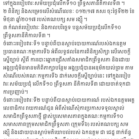
ទៅក្នុងរបៀបវារៈសម័យប្រជុំលើកទី១០ ព្រឹទ្ធសភានីតិកាលទី៣ ។
២ ពិនិត្យ និងសម្រេចលើសំណើលេខៈ ០១២/១៧ គសរ ចុះថ្ងៃទី២២ ខែ
មិថុនា ឆ្នាំ២០១៧ របស់គណបក្ស សម រង្ស៊ី ។
៣ កំណត់របៀបវារៈ និងកាលបរិច្ឆេទ បន្តសម័យប្រជុំលើកទី១០
ព្រឹទ្ធសភានីតិកាលទី៣ ។
ចំពោះរបៀបវារៈទី១ បន្ទាប់ពីបានស្តាប់របាយការណ៍របស់ឯកឧត្តម
ប្រធានគណៈកម្មាការទី៦ អំពីលទ្ធផលនៃការពិនិត្យសិក្សា លើសេចក្តី
ស្នើច្បាប់ ស្តីពី ការបោះឆ្នោតជ្រើសតាំងសមាជិកព្រឹទ្ធសភា និងដោយ
អង្គប្រជុំមិនមានមតិពិភាក្សាបន្ថែម អង្គប្រជុំបានអនុម័តយល់ព្រម តាម
សំណើរបស់គណៈកម្មការទី៦ ដាក់សេចក្តីស្នើច្បាប់នេះ ទៅក្នុងរបៀប
វារៈសម័យប្រជុំ លើកទី១០ ព្រឹទ្ធសភា នីតិកាលទី៣ ដោយចាត់ទុកជា
ការប្រញាប់។
ចំពោះរបៀបវារៈទី២ បន្ទាប់ពីបានស្តាប់របាយការណ៍ របស់ឯកឧត្តមអគ្គ
លេខាធិការ រាយការណ៍ជូន អំពីសំណើសុំការប្រកាសទទួលស្គាល់
សមាជិកព្រឹទ្ធសភាថ្មី ផ្លាស់ប្តូរសមាសភាពក្នុងគណៈកម្មការទី១០
សមាសភាពក្រុមសមាជិកព្រឹទ្ធសភា (ក្រុមទី៦) របស់គណបក្ស សម
រង្ស៊ី និងដោយបានស្តាប់មតិយោបល់របស់ ឯកឧត្តម ជា ជេដ្ឋ ពាក់ព័ន្ធ