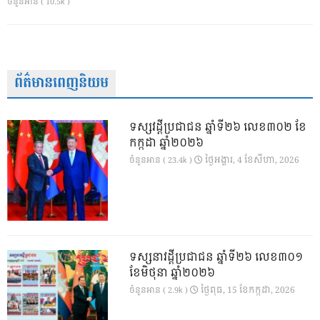
ចំនួនអាន ( 10.5k )
ព័ត៌មានពេញនិយម
ទស្សវដ្តីប្រជាជន ឆ្នាំទី២៦ លេខ៣០២ ខែ
កក្កដា ឆ្នាំ២០២៦
ថ្ងៃ​អង្គារ, 4 ខែ​សីហា, 2026
ចំនួនអាន ( 23.4k )
ទស្សនាវដ្ដីប្រជាជន ឆ្នាំទី២៦ លេខ៣០១
ខែមិថុនា ឆ្នាំ២០២៦
ថ្ងៃ​ពុធ, 15 ខែ​កក្កដា, 2026
ចំនួនអាន ( 2.9k )