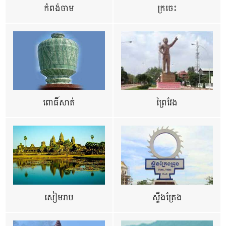
កំពង់ចាម
ក្រចេះ
ពោធិ៍សាត់
ព្រៃវែង
សៀមរាប
ស្ទឹងត្រែង