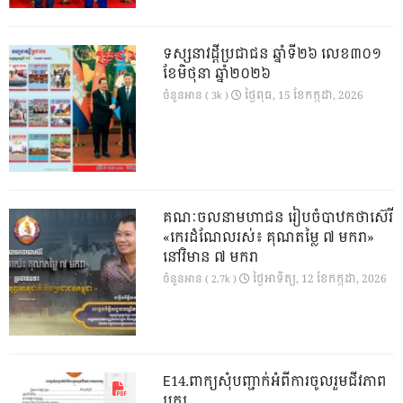
ទស្សនាវដ្ដីប្រជាជន ឆ្នាំទី២៦ លេខ៣០១
ខែមិថុនា ឆ្នាំ២០២៦
ថ្ងៃ​ពុធ, 15 ខែ​កក្កដា, 2026
ចំនួនអាន ( 3k )
គណៈចលនាមហាជន រៀបចំបាឋកថាស៊េរី
«កេរដំណែលរស់៖ គុណតម្លៃ ៧ មករា»
នៅវិមាន ៧ មករា
ថ្ងៃ​អាទិត្យ, 12 ខែ​កក្កដា, 2026
ចំនួនអាន ( 2.7k )
E14.ពាក្យសុំបញ្ជាក់អំពីការចូលរួមជីវភាព
បក្ស