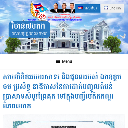
Skip
ភាសាខ្មែរ
English
to
content
វិមាន៧មករា
គណបក្សប្រជាជនកម្ពុជា
Menu
សារលិខិតអបអរសាទរ និងជូនពររបស់ ឯកឧត្តម
ចម ប្រសិទ្ធ នាឱកាសនៃការដាក់បញ្ចូលតំបន់
ប្រាសាទសំបូរព្រៃគុក ទៅក្នុងបញ្ជីបេតិកភណ្ឌ
ពិភពលោក