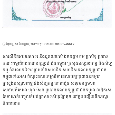
POSTED
ថ្ងៃ​ចន្ទ, 10 ខែ​កក្កដា, 2017
អត្ថបទដោយ
LOR SOVANNEY
ON
សារលិខិតអបអរសាទរ និងជូនពររបស់ ឯកឧត្តម ចម ប្រសិទ្ធ ប្រធាន
គណៈកម្មាធិការគណបក្សប្រជាជនកម្ពុជា ក្រសួងឧស្សាហកម្ម និងសិប្ប
កម្ម និងលោកជំទាវ ព្រមទាំងសមាជិក សមាជិកាគណបក្សប្រជាជន
កម្ពុជាទាំងអស់ ចំណុះគណៈកម្មាធិការគណបក្សប្រជាជនកម្ពុជា
ក្រសួងឧស្សាហកម្ម និងសិប្បកម្ម គោរពជូន សម្តេចអគ្គមហា
សេនាបតីតេជោ ហ៊ុន សែន ប្រធានគណបក្សប្រជាជនកម្ពុជា នាឱកាស
នៃការដាក់បញ្ចូលតំបន់ប្រាសាទសំបូរព្រៃគុក ទៅក្នុងបញ្ជីបេតិកភណ្ឌ
ពិភពលោក