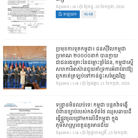
ថ្ងៃ​ចន្ទ, 20 ខែ​កក្កដា, 2026
ចំនួនអាន ( 2k )
ទាញយក
96 KB
ប្រមុខការទូតកម្ពុជា៖ ជនស៊ីវិលកម្ពុជា
ប្រមាណ ២០០០០នាក់ បានក្លាយ
ជាជនរងគ្រោះនៃជម្លោះព្រំដែន, កម្ពុជាស្នើ
សហការីអាស៊ានជួយគាំទ្រការអំពាវនាវឱ្យ
ពួកគាត់ត្រឡប់ទៅកាន់ផ្ទះសម្បែងវិញ
ថ្ងៃ​អង្គារ, 21 ខែ​កក្កដា, 2026
ចំនួនអាន ( 1.6k )
ទន្ទ្រានមិនឈប់ទេ! កម្ពុជា បន្តតវ៉ាទង្វើ
បំពានច្បាប់របស់កងទ័ពថៃ ឈូសឆាយដី
ធ្វើផ្លូវចូលជ្រៅមកលើដីកម្ពុជា ក្នុង
ភូមិសាស្ត្រខេត្តឧត្តរមានជ័យ
ថ្ងៃ​ព្រហស្បតិ៍, 23 ខែ​កក្កដា,
ចំនួនអាន ( 1.5k )