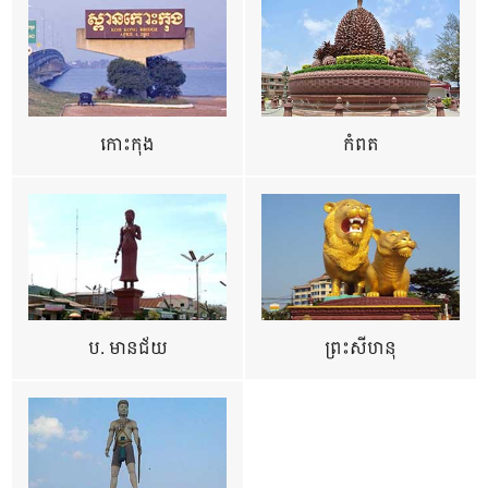
កោះកុង
កំពត
ប. មានជ័យ
ព្រះសីហនុ