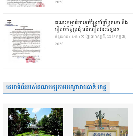
2026
គណៈកម្មាធិការអចិន្ត្រៃយ៍ព្រឹទ្ធសភា នឹង
រៀបចំកិច្ចប្រជុំ លើរបៀបវារៈចំនួន៥
ថ្ងៃ​ព្រហស្បតិ៍, 23 ខែ​កក្កដា,
ចំនួនអាន ( 1.4k )
2026
គេហទំព័ររបស់គណបក្សតាមបណ្តារាជធានី ខេត្ត