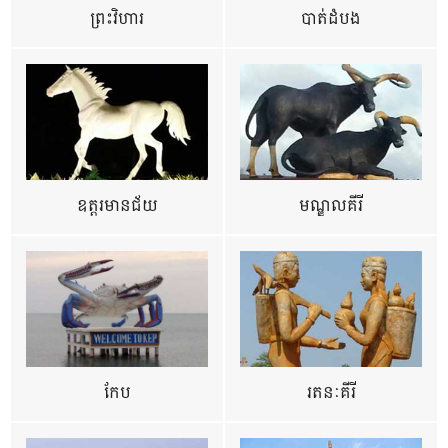
ព្រះវិហារ
បាត់ដំបង
ឧត្ដរមានជ័យ
មណ្ឌលគីរី
កែប
រតនៈគីរី