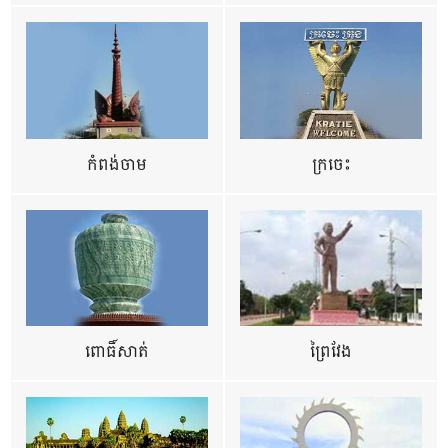
កំពង់ចាម
ក្រចេះ
ពោធិ៍សាត់
ព្រៃវែង