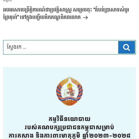
អត្ថបទ
បន្ទាប់
បន្ទាប់
អបអរសាទរព្រឹត្តិការណ៍ជាប្រវត្តិសាស្រ្ត សម្រេចចុះ “តំបន់ប្រាសាទសំបូរ
ព្រៃគុហ៍” ទៅក្នុងបញ្ជីបេតិកភណ្ឌពិភពលោក
ស្វែ