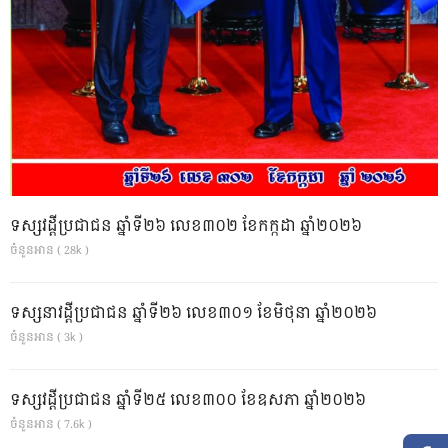
ទស្សវដ្តីប្រជាជន ឆ្នាំទី២៦ លេខ៣០២ ខែកក្កដា ឆ្នាំ២០២៦
ចំនួនអាន ( 28k )
ទស្សនាវដ្ដីប្រជាជន ឆ្នាំទី២៦ លេខ៣០១ ខែមិថុនា ឆ្នាំ២០២៦
ចំនួនអាន ( 3k )
ទស្សវដ្តីប្រជាជន ឆ្នាំទី២៥ លេខ៣០០ ខែឧសភា ឆ្នាំ២០២៦
ចំនួនអាន ( 7.6k )