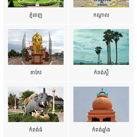
ភ្នំពេញ
កណ្តាល
តាកែវ
កំពង់ស្ពឺ
កំពង់ធំ
កំពង់ឆ្នាំង