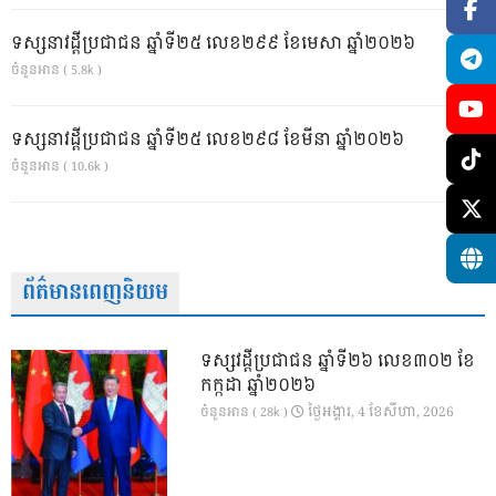
ទស្សនាវដ្ដីប្រជាជន ឆ្នាំទី២៥ លេខ២៩៩ ខែមេសា ឆ្នាំ២០២៦
ចំនួនអាន ( 5.8k )
ទស្សនាវដ្ដីប្រជាជន ឆ្នាំទី២៥ លេខ២៩៨ ខែមីនា ឆ្នាំ២០២៦
ចំនួនអាន ( 10.6k )
ព័ត៌មានពេញនិយម
ទស្សវដ្តីប្រជាជន ឆ្នាំទី២៦ លេខ៣០២ ខែ
កក្កដា ឆ្នាំ២០២៦
ថ្ងៃ​អង្គារ, 4 ខែ​សីហា, 2026
ចំនួនអាន ( 28k )