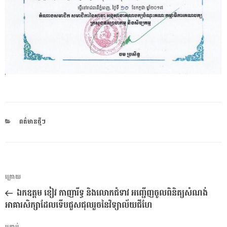
CATEGORIES
ពត៌មានថ្មីៗ
ការ​
អត្ថបទ
ក្រោយ
នាំទិស​
មុន
ឯកឧត្តម ខៀវ កាញារីទ្ធ និងលោកជំទាវ អញ្ជើញចូលពិនិត្យសំណង់
ប្រកាស
អាគារសិក្សាដែលទើបជួសជុលរួចនៃវិទ្យាល័យជីហែ