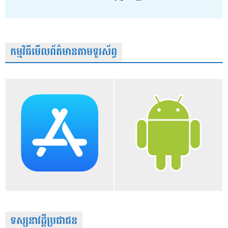
កម្មវិធីមើលព័ត៌មានតាមទូរស័ព្វ
ទស្សនាវដ្តីប្រជាជន