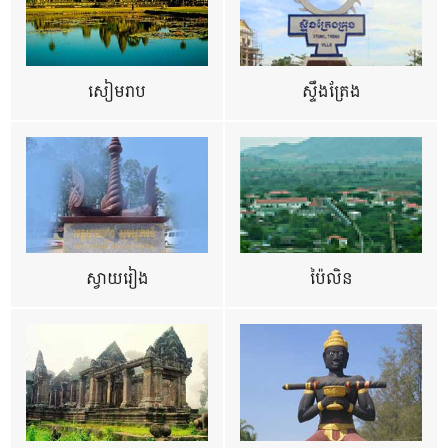
សៀមរាប
ស្ទឹងត្រែង
ស្វាយរៀង
ប៉ៃលិន