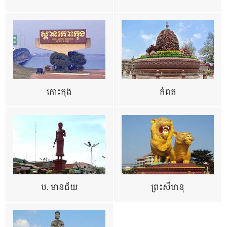
កោះកុង
កំពត
ប. មានជ័យ
ព្រះសីហនុ