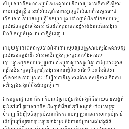
សំបូរ សមាជិកគណកម្មាធិការកណ្តាល និងជារដ្ឋលេខាធិការទីស្តីការ
គណៈរដ្ឋមន្ត្រី បានពាំនាំបណ្តាំសាកសួរទុក្ខពីសំណាក់សម្តេចតេជោ
ហ៊ុន សែន នាយករដ្ឋមន្ត្រីនៃកម្ពុជា ព្រមទាំងថ្នាក់ដឹកនាំនៃគណបក្ស
ប្រជាជនកម្ពុជាទាំងអស់ ជូនដល់ប្រជាពលរដ្ឋទាំងងអស់នៃសង្កាត់
បឹងធំ ខណ្ឌកំបូល រាជធានីភ្ណំពេញ។
ជាមួយគ្នានេះឯកឧត្តមបានអំពាវនាវ សូមឲ្យមេគ្រួសារបក្សនៃគណបក្ស
ប្រជាជនកម្ពុជាដឹកនាំសមាជិកក្នុងក្រុមគ្រួសារទាំងអស់ទៅ
បោះឆ្នោតជូនគណបក្សប្រជាជនកម្ពុជាឲ្យបានគ្រប់គ្នា នាថ្ងៃបោះឆ្នោត
ជ្រើសរើសក្រុមប្រឹក្សាឃុំសង្កាត់អាណត្តិទី៥ នាថ្ងៃទី ០៥ ខែមិថុនា
ឆ្នាំ២០២២ ខាងមុខនេះ ដើម្បីធានានិរន្តរភាពនៃសុខសន្តិភាព និងការ
អភិវឌ្ឍន៍សង្កាត់បឹងធំបន្តទៀត។
ឯកឧត្តមរដ្ឋលេខាធិការ ក៏បានជម្រាបជូនដល់អង្គពិធីដោយបានសង្កត់
ធ្ងន់ទៅលើ គ្រប់សមាជិក និងថ្នាក់ដឹកនាំភូមិ សង្គាត់ ទាំងអស់ត្រូវ
បំពេញ និងរៀបចំឲ្យគ្រប់សមាជិកគណបក្សត្រូវមានឯកសារគ្រប់គ្រាន់
ដើម្បីបម្រើឲ្យការបោះឆ្នោតខាងមុខ និងបានជម្រាបដល់អង្គពិធី