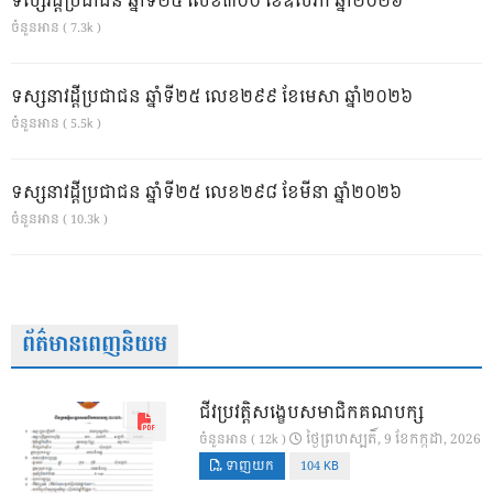
ទស្សវដ្តីប្រជាជន ឆ្នាំទី២៥ លេខ៣០០ ខែឧសភា ឆ្នាំ២០២៦
ចំនួនអាន ( 7.3k )
ទស្សនាវដ្ដីប្រជាជន ឆ្នាំទី២៥ លេខ២៩៩ ខែមេសា ឆ្នាំ២០២៦
ចំនួនអាន ( 5.5k )
ទស្សនាវដ្ដីប្រជាជន ឆ្នាំទី២៥ លេខ២៩៨ ខែមីនា ឆ្នាំ២០២៦
ចំនួនអាន ( 10.3k )
ព័ត៌មានពេញនិយម
ជីវប្រវត្តិសង្ខេបសមាជិកគណបក្ស
ថ្ងៃ​ព្រហស្បតិ៍, 9 ខែ​កក្កដា, 2026
ចំនួនអាន ( 12k )
ទាញយក
104 KB