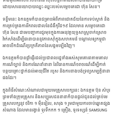
ទាំងមូលអំពីសារៈសំខាន់នៃ សុខសន្តិភាពដែលរកបានដោយកម្រ
ដោយសារនយោបាយឈ្នះ-ឈ្នះរបស់សម្តេចតេជោ ហ៊ុន សែន។
ទន្ទឹមនេះ ឯកឧត្តមក៏បានជម្រាបអំពីភាពជោគជ័យនៃការទប់ស្តាត់ និង
ការគ្រប់គ្រងការរីករាលដាលនៃជំងឺកូវីដ១៩ ដែលមាន សម្តេចតេជោ
ហ៊ុន សែន ជាមេបញ្ជាការជួរមុខក្នុងការអនុវត្តយុទ្ធសាស្រ្តចាក់ស្រោច
វ៉ាក់សាំងដើម្បីធានាបាននូវភាពស៊ាំក្នុងសហគមន័ បណ្តាលឲ្យកម្ពុជា
អាចបើកដំណើរប្រក្រតីភាពនៃសង្គមឡើងវិញ។
ឯកឧត្តមក៏បានផ្តាំផ្ញើរដល់ប្រជាពលរដ្ឋទាំងអស់សូមគោរពតាមគោល
ការណ៏ច្បាប់ និងការណែនាំនានា នៃវិធានការណ៏ចរាចរណ៏ដើម្បីកាត់
បន្ថយគ្រោះថ្នាក់ដល់អាយុជីវិត របួស និងការខាងបង់ទ្រព្យសម្បត្តិនានា
ផងដែរ។
ក្នុងពិធីសំណេះសំណាលជាមួយមេគ្រួសារបក្សនេះ ឯកឧត្តម ប៊ុន សំបូរ
ព្រមទាំងក្រុមគ្រួសារ និងសប្បុរសជននានាក៏បានផ្តល់ជូនដល់គ្រប់មេ
គ្រួសារបក្សនូវ ថវិកា ១ ម៉ឺនរៀល, សារុង ១ រួមជាមួយការចាប់ឆ្នោតផ្សង
សំណាង ដែលមានរង្វាន់ ទូរទឹកកក ១ គ្រឿង, ទូរទស្សន៍ SAMSUNG