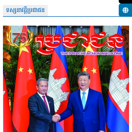
ទស្សនាវដ្តីប្រជាជន