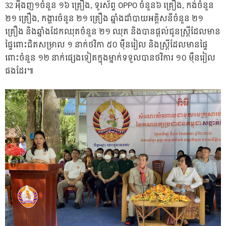
32 អ៉ីងញ១ចំនួន ១៦ គ្រឿង, ទូរស័ព្ទ OPPO ចំនួន៦ គ្រឿង, កង់ចំនួន
២១ គ្រឿង, កង្ហារចំនួន ២១ គ្រឿង ឆ្នាំងដាំបាយអគ្គិសនីចំនួន ២១
គ្រឿង និងឆ្នាំងដែកឈុតចំនួន ២១ ឈុត និងបានផ្តល់ជូនស្ត្រីដែលមាន
ផ្ទៃពោះជិតសម្រាល ១ នាក់ថវិកា ៥០ ម៉ឺនរៀល និងស្ត្រីដែលមានផ្ទៃ
ពោះចំនួន ១២ នាក់ផ្សេងទៀតក្នុងម្នាក់ទទួលបានថវិការ ១០ ម៉ឺនរៀល
ផងដែរ៕