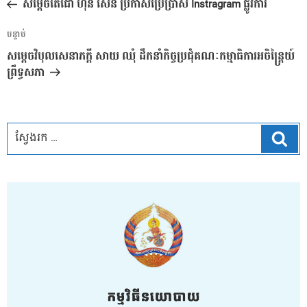
មុន
សម្តេចតេជោ ហ៊ុន សែន ប្រកាសប្រើប្រាស់ Instragram ផ្លូវការ
ប្រកាស
អត្ថបទ
បន្ទាប់
បន្ទាប់
សម្តេចវិបុលសេនាភក្តី សាយ ឈុំ ដឹកនាំកិច្ចប្រជុំគណៈកម្មាធិការអចិន្ត្រៃយ៍
ព្រឹទ្ធសភា
ស្វែ