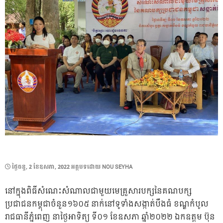
POSTED
ថ្ងៃ​ចន្ទ, 2 ខែ​ឧសភា, 2022
អត្ថបទដោយ
NOU SEYHA
ON
នៅក្នុងពិធីសំណេះសំណាលជាមួយមេគ្រួសារបក្សនៃគណបក្ស
ប្រជាជនកម្ពុជាចំនួន១៦០៥ នាក់នៅទូទាំងសង្កាត់បឹងធំ ខណ្ឌកំបូល
រាជធានីភ្នំពេញ នាថ្ងៃអាទិត្យ ទី០១ ខែឧសភា ឆ្នាំ២០២២ ឯកឧត្តម ប៊ុន