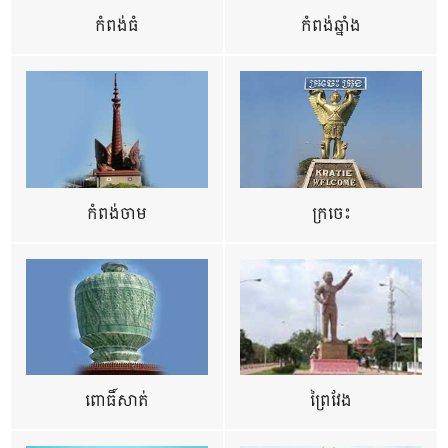
កំពង់ធំ
កំពង់ឆ្នាំង
កំពង់ចាម
ក្រចេះ
ពោធិ៍សាត់
ព្រៃវែង