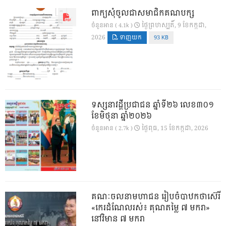
ពាក្យសុំចូលជាសមាជិកគណបក្ស
ថ្ងៃ​ព្រហស្បតិ៍, 9 ខែ​កក្កដា,
ចំនួនអាន ( 4.1k )
2026
ទាញយក
93 KB
ទស្សនាវដ្ដីប្រជាជន ឆ្នាំទី២៦ លេខ៣០១
ខែមិថុនា ឆ្នាំ២០២៦
ថ្ងៃ​ពុធ, 15 ខែ​កក្កដា, 2026
ចំនួនអាន ( 2.7k )
គណៈចលនាមហាជន រៀបចំបាឋកថាស៊េរី
«កេរដំណែលរស់៖ គុណតម្លៃ ៧ មករា»
នៅវិមាន ៧ មករា