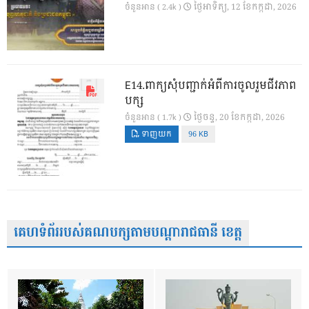
ថ្ងៃ​អាទិត្យ, 12 ខែ​កក្កដា, 2026
ចំនួនអាន ( 2.4k )
E14.ពាក្យសុំបញ្ជាក់អំពីការចូលរួមជីវភាព
បក្ស
ថ្ងៃ​ចន្ទ, 20 ខែ​កក្កដា, 2026
ចំនួនអាន ( 1.7k )
ទាញយក
96 KB
គេហទំព័ររបស់គណបក្សតាមបណ្តារាជធានី ខេត្ត