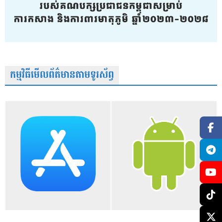
កម្មវិធីមើលព័ត៌មានតាមទូរស័ព្វ