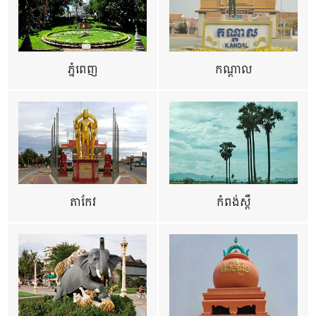
ភ្នំពេញ
កណ្តាល
តាកែវ
កំពង់ស្ពឺ