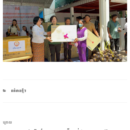
CATEGORIES
ពត៌មានថ្មីៗ
ការ​
អត្ថបទ
ក្រោយ
នាំទិស​