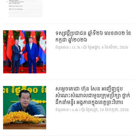
ទស្សវដ្តីប្រជាជន ឆ្នាំទី២៦ លេខ៣០២ ខែ
កក្កដា ឆ្នាំ២០២៦
ថ្ងៃ​អង្គារ, 4 ខែ​សីហា, 2026
ចំនួនអាន ( 11.7k )
សម្តេចតេជោ ហ៊ុន សែន អញ្ជើញជួប
សំណេះសំណាលជាមួយក្រុមប្រឹក្សា ថ្នាក់
ដឹកនាំមន្ទីរ អង្គភាពក្នុងខេត្តព្រះវិហារ
ថ្ងៃ​សុក្រ, 10 ខែ​កក្កដា, 2026
ចំនួនអាន ( 4.4k )