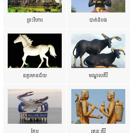
ព្រះវិហារ
បាត់ដំបង
ឧត្ដរមានជ័យ
មណ្ឌលគីរី
កែប
រតនៈគីរី