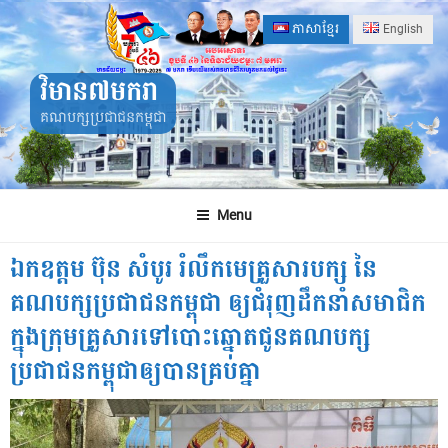
Skip
ភាសាខ្មែរ
English
to
content
វិមាន៧មករា
គណបក្សប្រជាជនកម្ពុជា
Menu
ឯកឧត្តម ប៊ុន សំបូរ រំលឹកមេគ្រួសារបក្ស នៃ
គណបក្សប្រជាជនកម្ពុជា ឲ្យជំរុញដឹកនាំសមាជិក
ក្នុងក្រុមគ្រួសារទៅបោះឆ្នោតជូនគណបក្ស
ប្រជាជនកម្ពុជាឲ្យបានគ្រប់គ្នា