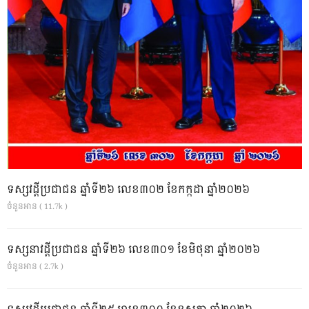
ទស្សវដ្តីប្រជាជន ឆ្នាំទី២៦ លេខ៣០២ ខែកក្កដា ឆ្នាំ២០២៦
ចំនួនអាន ( 11.7k )
ទស្សនាវដ្ដីប្រជាជន ឆ្នាំទី២៦ លេខ៣០១ ខែមិថុនា ឆ្នាំ២០២៦
ចំនួនអាន ( 2.7k )