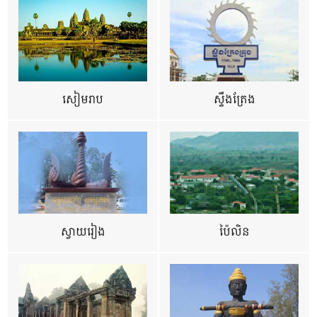
សៀមរាប
ស្ទឹងត្រែង
ស្វាយរៀង
ប៉ៃលិន