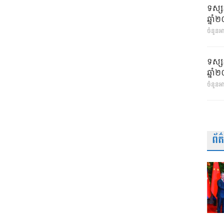
ទស្ស
ឆ្នា
ចំនួនអា
ទស្ស
ឆ្នា
ចំនួនអ
ព័