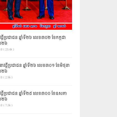
វដ្តីប្រជាជន ឆ្នាំទី២៦ លេខ៣០២ ខែកក្កដា
ំ២០២៦
ាន ( 23.4k )
នាវដ្ដីប្រជាជន ឆ្នាំទី២៦ លេខ៣០១ ខែមិថុនា
ំ២០២៦
ន ( 2.9k )
វដ្តីប្រជាជន ឆ្នាំទី២៥ លេខ៣០០ ខែឧសភា
ំ២០២៦
ន ( 7.5k )