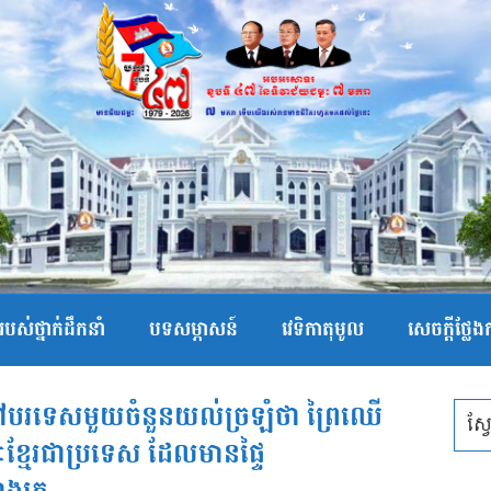
បស់ថ្នាក់ដឹកនាំ
បទសម្ភាសន៍
វេទិកាតុមូល
សេចក្ដីថ្លែ
្មែរនៅបរទេសមួយចំនួនយល់ច្រឡំថា ព្រៃឈើ
្មែរជាប្រទេស ដែលមានផ្ទៃ