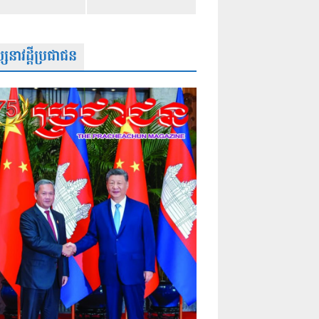
សនាវដ្តីប្រជាជន