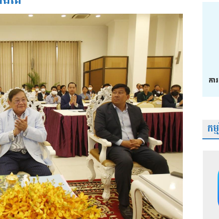
ជាងគេ
កម្