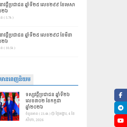
នាវដ្ដីប្រជាជន ឆ្នាំទី២៥ លេខ២៩៩ ខែមេសា
ំ២០២៦
ន ( 5.7k )
នាវដ្ដីប្រជាជន ឆ្នាំទី២៥ លេខ២៩៨ ខែមីនា
ំ២០២៦
ាន ( 10.5k )
ត៌មានពេញនិយម
ទស្សវដ្តីប្រជាជន ឆ្នាំទី២៦
លេខ៣០២ ខែកក្កដា
ឆ្នាំ២០២៦
ថ្ងៃ​អង្គារ, 4 ខែ​
ចំនួនអាន ( 23.4k )
សីហា, 2026