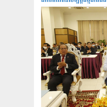
ដីការពាររតនសម្បត្តិធម្មជាតិធំ