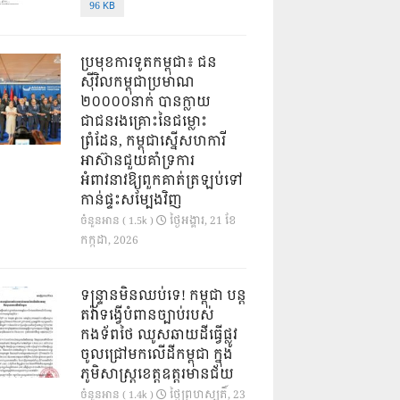
96 KB
ប្រមុខការទូតកម្ពុជា៖ ជន
ស៊ីវិលកម្ពុជាប្រមាណ
២០០០០នាក់ បានក្លាយ
ជាជនរងគ្រោះនៃជម្លោះ
ព្រំដែន, កម្ពុជាស្នើសហការី
អាស៊ានជួយគាំទ្រការ
អំពាវនាវឱ្យពួកគាត់ត្រឡប់ទៅ
កាន់ផ្ទះសម្បែងវិញ
ថ្ងៃ​អង្គារ, 21 ខែ​
ចំនួនអាន ( 1.5k )
កក្កដា, 2026
ទន្ទ្រានមិនឈប់ទេ! កម្ពុជា បន្ត
តវ៉ាទង្វើបំពានច្បាប់របស់
កងទ័ពថៃ ឈូសឆាយដីធ្វើផ្លូវ
ចូលជ្រៅមកលើដីកម្ពុជា ក្នុង
ភូមិសាស្ត្រខេត្តឧត្តរមានជ័យ
ថ្ងៃ​ព្រហស្បតិ៍, 23
ចំនួនអាន ( 1.4k )