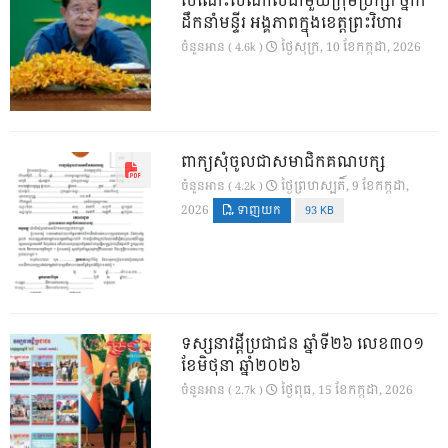
សំណេះសំណាលជាមួយក្រុមប្រឹក្សា ថ្នាក់
ដឹកនាំមន្ទីរ អង្គភាពក្នុងខេត្តព្រះវិហារ
ថ្ងៃ​សុក្រ, 10 ខែ​កក្កដា, 2026
ចំនួនអាន ( 4.6k )
ពាក្យសុំចូលជាសមាជិកគណបក្ស
ថ្ងៃ​ព្រហស្បតិ៍, 9 ខែ​កក្កដា,
ចំនួនអាន ( 4.2k )
2026
ទាញយក
93 KB
ទស្សនាវដ្ដីប្រជាជន ឆ្នាំទី២៦ លេខ៣០១
ខែមិថុនា ឆ្នាំ២០២៦
ថ្ងៃ​ពុធ, 15 ខែ​កក្កដា, 2026
ចំនួនអាន ( 2.7k )