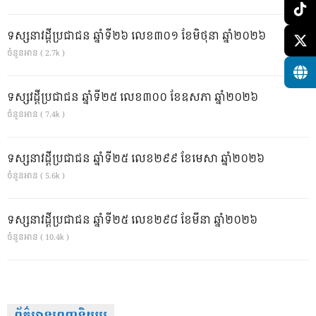
ទស្សនាវដ្ដីប្រជាជន ឆ្នាំទី២៦ លេខ៣០១ ខែមិថុនា ឆ្នាំ២០២៦
ចំនួនអាន ( 2.7k )
ទស្សវដ្តីប្រជាជន ឆ្នាំទី២៥ លេខ៣០០ ខែឧសភា ឆ្នាំ២០២៦
ចំនួនអាន ( 7.4k )
ទស្សនាវដ្ដីប្រជាជន ឆ្នាំទី២៥ លេខ២៩៩ ខែមេសា ឆ្នាំ២០២៦
ចំនួនអាន ( 5.6k )
ទស្សនាវដ្ដីប្រជាជន ឆ្នាំទី២៥ លេខ២៩៨ ខែមីនា ឆ្នាំ២០២៦
ចំនួនអាន ( 10.4k )