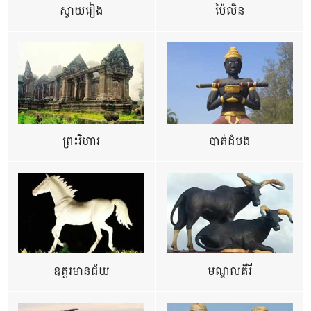
ស្វាយរៀង
ប៉ៃលិន
ព្រះវិហារ
បាត់ដំបង
ឧត្ដរមានជ័យ
មណ្ឌលគីរី