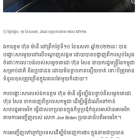
POSTED
ថ្ងៃ​អង្គារ, 10 ខែ​ឧសភា, 2022
អត្ថបទដោយ
NOU SEYHA
ON
ឯកឧត្តម ហ៊ុន ម៉ានី នៅព្រឹកថ្ងៃទី១០ ខែឧសភា ឆ្នាំ២០២២នេះ បាន
បង្ហោះសារមួយនៅលើបណ្ដាញសង្គម ដោយបានបង្ហាញពីការស្ញប់ស្ញែង
ចំពោះការលះបង់របស់សម្ដេចតេជោ ហ៊ុន សែន នាយករដ្ឋមន្ដ្រីនៃកម្ពុជា
សម្រាប់ជាតិ និងប្រជាជន ដោយមិនខ្លាចភាពនឿយហត់ ទោះបីត្រូវមាន
ទំនួលខុសត្រូវច្រើនក្នុងពេលតែមួយក៏ដោយ។
ការបង្ហោះសាររបស់ឯកឧត្តម ហ៊ុន ម៉ានី ធ្វើឡើងបន្ទាប់ពីសម្ដេចតេជោ
ហ៊ុន សែន ចាកចេញពីប្រទេសកម្ពុជា ដើម្បីធ្វើដំណើរទៅកាន់
សហរដ្ឋអាមេរិក ធ្វើជាសហប្រធានក្នុងកិច្ចប្រជុំកំពូលអាស៊ានអាមេរិក
តាមការអញ្ជើញរបស់ លោក Joe Biden ប្រធានាធិបតីអាមេរិក។
ការអញ្ជើញទៅក្រៅប្រទេសដើម្បីបំពេញការងារ ក្នុងនាមជាប្រធាន