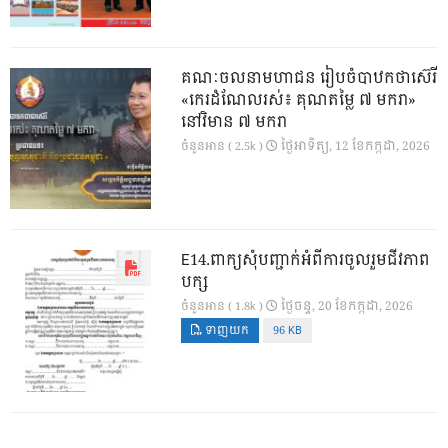
គណៈចលនាមហាជន រៀបចំបាឋកថាស៊េរី
«កេរដំណែលរស់៖ គុណតម្លៃ ៧ មករា»
នៅវិមាន ៧ មករា
ថ្ងៃ​អាទិត្យ, 12 ខែ​កក្កដា, 2026
ចំនួនអាន ( 2.5k )
E14.ពាក្យសុំបញ្ជាក់អំពីការចូលរួមជីវភាព
បក្ស
ថ្ងៃ​ចន្ទ, 20 ខែ​កក្កដា, 2026
ចំនួនអាន ( 1.8k )
ទាញយក
96 KB