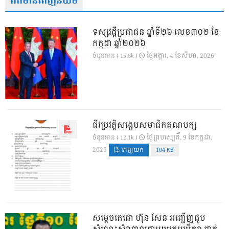
ព័ត៌មានពេញនិយម
ទស្សវដ្តីប្រជាជន ឆ្នាំទី២៦ លេខ៣០២ ខែ
កក្កដា ឆ្នាំ២០២៦
ថ្ងៃ​អង្គារ, 4 ខែ​សីហា, 2026
ចំនួនអាន ( 15.8k )
ជីវប្រវត្តិសង្ខេបសមាជិកគណបក្ស
ថ្ងៃ​ព្រហស្បតិ៍, 9 ខែ​កក្កដា,
ចំនួនអាន ( 12.1k )
2026
ទាញយក
104 KB
សម្តេចតេជោ ហ៊ុន សែន អញ្ជើញជួប