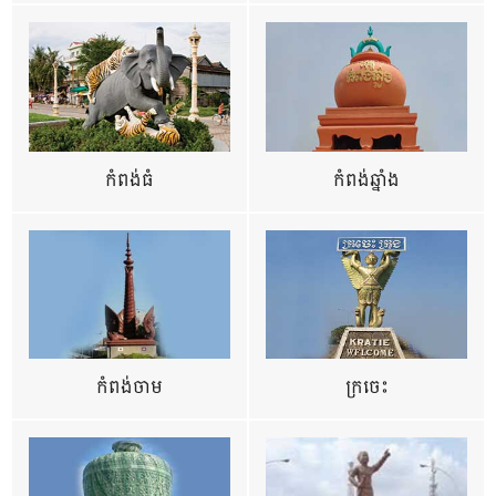
កំពង់ធំ
កំពង់ឆ្នាំង
កំពង់ចាម
ក្រចេះ