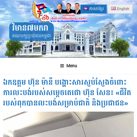
Skip
ភាសាខ្មែរ
English
to
content
វិមាន៧មករា
គណបក្សប្រជាជនកម្ពុជា
Menu
ឯកឧត្តម ហ៊ុន ម៉ានី បង្ហោះសារស្ញប់ស្ញែងចំពោះ
ការលះបង់របស់សម្ដេចតេជោ ហ៊ុន សែន៖ «ជីវិត
របស់ពុកបានលះបង់សម្រាប់ជាតិ និងប្រជាជន»