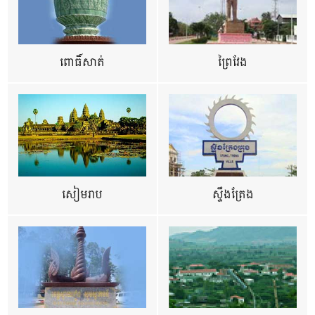
ពោធិ៍សាត់
ព្រៃវែង
សៀមរាប
ស្ទឹងត្រែង