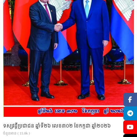
ទស្សវដ្តីប្រជាជន ឆ្នាំទី២៦ លេខ៣០២ ខែកក្កដា ឆ្នាំ២០២៦
ចំនួនអាន ( 15.8k )