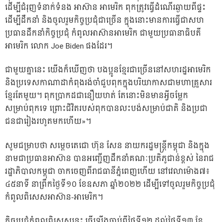
ដើម្បីជំរុញទំនាក់ទំនង អាស៊ាន អាមេរិក ពុកត្រូវធ្វើដំណើរឆ្ងាយពីផ្ទះ
ដើម្បីដឹកនាំ និងចូលរួមកិច្ចប្រជុំជាច្រើន ក្នុងនោះមានការធ្វើជាសហ
ប្រធានដឹកនាំកិច្ចប្រជុំ កំពូលអាស៊ានអាមេរិក ជាមួយប្រធានាធិបតី
អាមេរិក លោក Joe Biden ផងដែរ។
ជាមួយគ្នានេះ យើងក៏ឃើញថា បងប្អូនខ្មែរជាច្រើននៅសហរដ្ឋអាមេរិក
និងប្រទេសកាណាដាកំពុងរង់ចាំជួបពុកក្នុងបរិយាកាសជាមហាគ្រួសារ
ខ្មែរតែមួយ។ ពុកប្រាកដជានឿយហត់ តែនោះមិនមានអ្វីចម្លែក
សម្រាប់ពុកទេ ព្រោះជិវិតរបស់ពុកបានលះបង់សម្រាប់ជាតិ និងប្រជា
ជនជារៀងរហូតមកហើយ»។
សូមជម្រាបថា សម្តេចតេជោ ហ៊ុន សែន នាយករដ្ឋមន្ត្រីកម្ពុជា និងក្នុង
នាមជាប្រធានអាស៊ាន បានអញ្ជើញដឹកនាំគណៈប្រតិភូជាន់ខ្ពស់ នៃរាជ
រដ្ឋាភិបាលកម្ពុជា ចាកចេញពីរាជធានីភ្នំពេញហើយ នៅវេលាម៉ោង៧៖
៤៥នាទី នាព្រឹកថ្ងៃទី១០ ខែឧសភា ឆ្នាំ២០២២ ដើម្បីទៅចូលរួមកិច្ចប្រជុំ
កំពូលពិសេសអាស៊ាន-អាមេរិក។
កិច្ចប្រជុំកំពូលពិសេសនេះ ធ្វើឡើងចាប់ពីថ្ងៃទី១២ ដល់ថ្ងៃទី១៣ ខែ