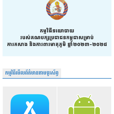
កម្មវិធីមើលព័ត៌មានតាមទូរស័ព្វ