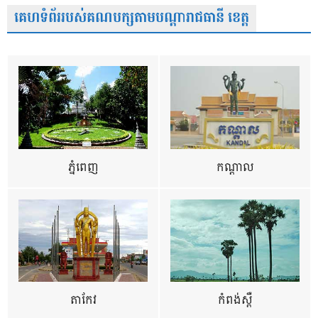
គេហទំព័ររបស់គណបក្សតាមបណ្តារាជធានី ខេត្ត
ភ្នំពេញ
កណ្តាល
តាកែវ
កំពង់ស្ពឺ