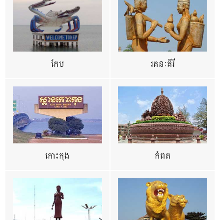
កែប
រតនៈគីរី
កោះកុង
កំពត