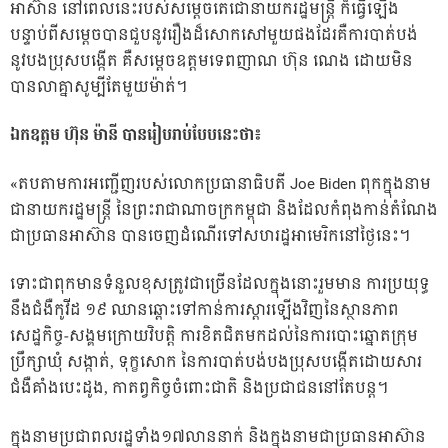
អាស៊ាន នៅពេលនេះរបស់សម្ដេចតេជោនាយករដ្ឋមន្ដ្រី ក៏ធ្វើឡើង
បន្ទាប់ពីសម្ដេចបានជួបនូវរឿងដ៏សោកសៅមួយផងដែរគឺការបាត់បង់
នូវបងប្រុសបង្កើត គឺសម្ដេចឧត្តមទេពញាណ ហ៊ុន ណេង ដោយមិន
បានលាគ្នាសូម្បីតែមួយម៉ាត់។
ឯកឧត្តម ហ៊ុន ម៉ានី បានរៀបរាប់បែបនេះថា៖
«តបតាមការអញ្ជើញរបស់លោកប្រធានាធិបតី Joe Biden ពុកក្នុងនាម
ជានាយករដ្ឋមន្រ្តី នៃព្រះរាជាណាចក្រកម្ពុជា និងដែលកំពុងកាន់តំណែង
ជាប្រធានអាស៊ាន បានចេញដំណើរទៅសហរដ្ឋអាមេរិកនៅថ្ងៃនេះ។
ទោះជាពុកមានទំនួលខុសត្រូវជាច្រើនដែលក្នុងនោះរួមមាន ការប្រយុទ្ធ
នឹងជំងឺកូវីដ ១៩ ឈានឆ្ពោះទៅកាន់ការស្តារឡើងវិញនៃស្ថានភាព
សេដ្ឋកិច្ច-សង្គមក្រោយវិបត្តិ ការខិតជិតមកដល់នៃការបោះឆ្នោតក្រុម
ប្រឹក្សាឃុំ សង្កាត់, ទុក្ខសោក នៃការបាត់បង់បងប្រុសបង្កើតដោយសារ
ជំងឺគាំងបេះដូង, កាតព្វកិច្ចចំពោះជាតិ និងប្រជាជននៅតែបន្ត។
ក្នុងនាមប្រជាពលរដ្ឋទាំង១៧លាននាក់ និងក្នុងនាមជាប្រធានអាស៊ាន