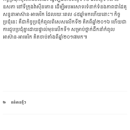
ឧសភា នៅទីក្រុងវ៉ាស៊ីនតោន ដើម្បីអបអរសាទរទំនាក់ទំនងភាពជាដៃគូ
សន្ទនាអាស៊ាន-អាមេរិក ដែលរយៈពេល ៤៥ឆ្នាំមកហើយនោះ។ កិច្ច
ប្រជុំនេះ គឺជាកិច្ចប្រជុំកំពូលពិសេសលើកទី២ គិតពីឆ្នាំ២០១៦ ហើយជា
ការជួបប្រជុំគ្នាដោយផ្ទាល់មុខលើកទី១ សម្រាប់ថ្នាក់ដឹកនាំកំពូល
អាស៊ាន-អាមេរិក គិតចាប់តាំងពីឆ្នាំ២០១៧មក៕
CATEGORIES
ពត៌មានថ្មីៗ