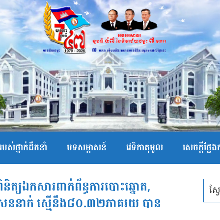
បស់ថ្នាក់ដឹកនាំ
បទសម្ភាសន៍
វេទិកាតុមូល
សេចក្ដីថ្លែ
ពិនិត្យឯកសារពាក់ព័ន្ធការបោះឆ្នោត,
ននាក់ ស្មើនឹង៨០.៣២ភាគរយ បាន