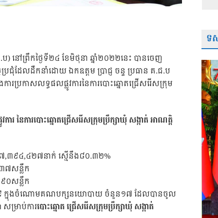
ទស្
.ប) នៅព្រឹកថ្ងៃទី២៤ ខែមិថុនា ឆ្នាំ២០២២នេះ បានចេញ
ប្រជុំដែលដឹកនាំដោយ ឯកឧត្តម ប្រាជ្ញ ចន្ទ ប្រធាន គ.ជ.ប
នឹងការប្រកាសលទ្ធផលផ្លូវការនៃការបោះឆ្នោតជ្រើសរើសក្រុម
ារ នៃការបោះឆ្នោតជ្រើសរើសក្រុមប្រឹក្សាឃុំ សង្កាត់ អាណត្តិ
ន ៧,៣៩៤,៤២៧នាក់ ស្មើនឹង៨០.៣២%
០៣៧សន្លឹក
៣៩០សន្លឹក
ួន៩ ក្នុងចំណោមគណបក្សនយោបាយ ចំនួន១៧ ដែលបានចូល
ា សម្រាប់ការ
បោះឆ្នោត ជ្រើសរើសក្រុមប្រឹក្សាឃុំ សង្កាត់