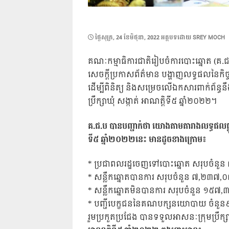
POSTED
ថ្ងៃ​សុក្រ, 24 ខែ​មិថុនា, 2022
អត្ថបទដោយ
SREY MOCH
ON
គណៈកម្មាធិការជាតិរៀបចំការបោះឆ្នោត (គ.ជ
សេចក្ដីប្រកាសព័ត៌មាន បង្ហាញលទ្ធផលនៃកិច្ច
ដើម្បីពិនិត្យ និងសម្រេចលើឯកសារពាក់ព័ន្ធ
ប្រឹក្សាឃុំ សង្កាត់ អាណត្តិទី៥ ឆ្នាំ២០២២។
គ.ជ.ប បានបញ្ជាក់ថា យោងតាមតារាងលទ្ធផលផ្លូវក
ទី៥ ឆ្នាំ២០២២នេះ មានដូចខាងក្រោម៖
* ប្រជាពលរដ្ឋចេញទៅបោះឆ្នោត សរុបចំនួ
* សន្លឹកឆ្នោតបានការ សរុបចំនួន ៧,២៣៧,
* សន្លឹកឆ្នោតមិនបានការ សរុបចំនួន ១៥៧,
* បញ្ជីបេក្ខជននៃគណបក្សនយោបាយ ចំន
រួមប្រកួតប្រជែង បានទទួលអាសនៈក្រុមប្រឹក្ស