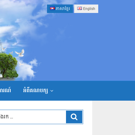
ភាសាខ្មែរ
English
ងការណ៍
អំពីគណបក្ស
ស្វែងរក