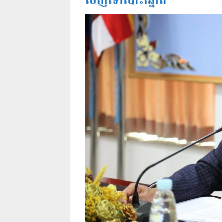
ចេញទៅបោះឆ្នោត