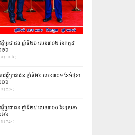
វដ្តីប្រជាជន ឆ្នាំទី២៦ លេខ៣០២ ខែកក្កដា
ំ២០២៦
ាន ( 10.6k )
នាវដ្ដីប្រជាជន ឆ្នាំទី២៦ លេខ៣០១ ខែមិថុនា
ំ២០២៦
ន ( 2.6k )
វដ្តីប្រជាជន ឆ្នាំទី២៥ លេខ៣០០ ខែឧសភា
ំ២០២៦
ន ( 7.2k )