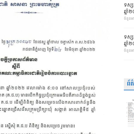
ទស្ស
ឆ្នា
ចំនួនអា
ទស្ស
ឆ្នា
ចំនួនអ
ព័