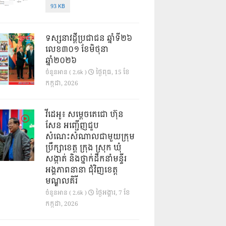
93 KB
ទស្សនាវដ្ដីប្រជាជន ឆ្នាំទី២៦
លេខ៣០១ ខែមិថុនា
ឆ្នាំ២០២៦
ថ្ងៃ​ពុធ, 15 ខែ​
ចំនួនអាន ( 2.6k )
កក្កដា, 2026
វីដេអូ៖ សម្តេចតេជោ ហ៊ុន
សែន អញ្ជើញជួប
សំណេះសំណាលជាមួយក្រុម
ប្រឹក្សាខេត្ត ក្រុង ស្រុក ឃុំ
សង្កាត់ និងថ្នាក់ដឹកនាំមន្ទីរ
អង្គភាពនានា ជុំវិញខេត្ត
មណ្ឌលគិរី
ថ្ងៃ​អង្គារ, 7 ខែ​
ចំនួនអាន ( 2.6k )
កក្កដា, 2026