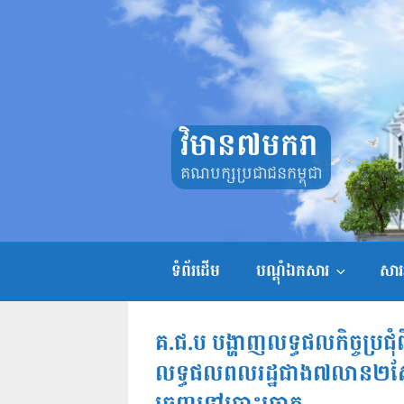
Skip
to
content
វិមាន៧មករា
គណបក្សប្រជាជនកម្ពុជា
ទំព័រដើម
បណ្តុំឯកសារ
សាររ
គ.ជ.ប បង្ហាញលទ្ធផលកិច្ចប្រជុំ
លទ្ធផលពលរដ្ឋជាង៧លាន២សែ