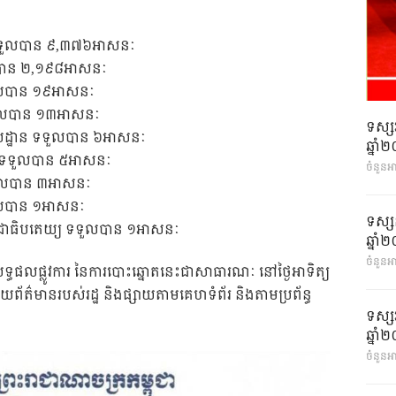
ា ទទួលបាន ៩,៣៧៦អាសនៈ
ួលបាន ២,១៩៨អាសនៈ
ទទួលបាន ១៩អាសនៈ
 ទទួលបាន ១៣អាសនៈ
ទស្ស
ូលដ្ឋាន ទទួលបាន ៦អាសនៈ
ឆ្នា
តិ ទទួលបាន ៥អាសនៈ
ចំនួនអ
ទទួលបាន ៣អាសនៈ
ទួលបាន ១អាសនៈ
ទស្ស
ប្រជាធិបតេយ្យ ទទួលបាន ១អាសនៈ
ឆ្នា
ចំនួនអា
ទ្ធផលផ្លូវការ នៃការបោះឆ្នោតនេះជាសាធារណៈ នៅថ្ងៃអាទិត្យ
្សាយព័ត៌មានរបស់រដ្ឋ និងផ្សាយតាមគេហទំព័រ និងតាមប្រព័ន្ធ
ទស្ស
ឆ្នា
ចំនួនអា