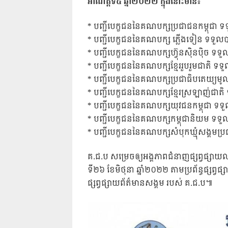
អាណត្តិទី៥ ឆ្នាំ២០២២ ក្នុងនោះមាន៖
* បញ្ជីបេក្ខជននៃគណបក្សប្រជាជនកម្ពុជ
* បញ្ជីបេក្ខជននៃគណបក្ស ភ្លើងទៀន ទទ
* បញ្ជីបេក្ខជននៃគណបក្សហ៊្វុនស៊ិនប៉ិច 
* បញ្ជីបេក្ខជននៃគណបក្សខ្មែររួបរួមជាតិ
* បញ្ជីបេក្ខជននៃគណបក្សប្រជាធិបតេយ្យម
* បញ្ជីបេក្ខជននៃគណបក្សខ្មែរស្រឡាញ់ជា
* បញ្ជីបេក្ខជននៃគណបក្សយុវជនកម្ពុជា 
* បញ្ជីបេក្ខជននៃគណបក្សកម្ពុជានិយម ទ
* បញ្ជីបេក្ខជននៃគណបក្សសំបុកឃ្មុំសង្គម
គ.ជ.ប សម្រេចឲ្យអង្គភាពជំនាញផ្សព្វផ្សាយល
ទី២៦ ខែមិថុនា ឆ្នាំ២០២២ តាមប្រព័ន្ធផ្សព្វផ
ផ្សព្វផ្សាយព័ត៌មានសង្គម របស់ គ.ជ.ប៕