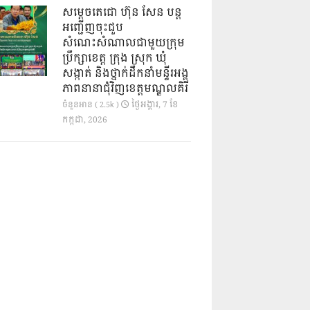
សម្តេចតេជោ ហ៊ុន សែន បន្ត
អញ្ជើញចុះជួប
សំណេះសំណាលជាមួយក្រុម
ប្រឹក្សាខេត្ត ក្រុង ស្រុក ឃុំ
សង្កាត់ និងថ្នាក់ដឹកនាំមន្ទីរអង្គ
ភាពនានាជុំវិញខេត្តមណ្ឌលគិរី
ថ្ងៃ​អង្គារ, 7 ខែ​
ចំនួនអាន ( 2.5k )
កក្កដា, 2026