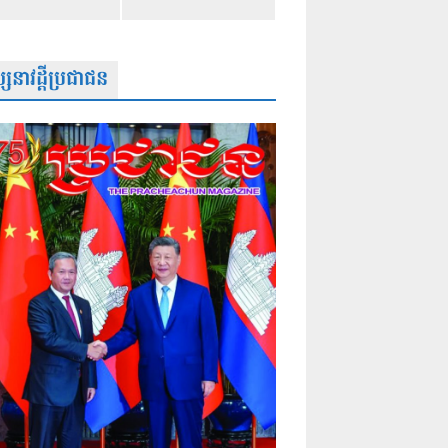
សនាវដ្តីប្រជាជន