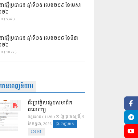
នាវដ្ដីប្រជាជន ឆ្នាំទី២៥ លេខ២៩៩ ខែមេសា
ំ២០២៦
ន ( 5.4k )
នាវដ្ដីប្រជាជន ឆ្នាំទី២៥ លេខ២៩៨ ខែមីនា
ំ២០២៦
ាន ( 10.2k )
ត៌មានពេញនិយម
ជីវប្រវត្តិសង្ខេបសមាជិក
គណបក្ស
ថ្ងៃ​ព្រហស្បតិ៍, 9
ចំនួនអាន ( 11.9k )
ខែ​កក្កដា, 2026
ទាញយក
104 KB