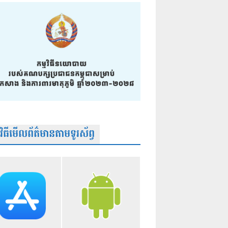
មវិធីមើលព័ត៌មានតាមទូរស័ព្វ