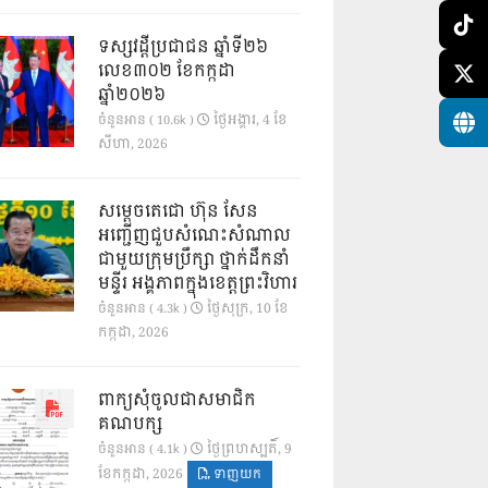
ទស្សវដ្តីប្រជាជន ឆ្នាំទី២៦
លេខ៣០២ ខែកក្កដា
ឆ្នាំ២០២៦
ថ្ងៃ​អង្គារ, 4 ខែ​
ចំនួនអាន ( 10.6k )
សីហា, 2026
សម្តេចតេជោ ហ៊ុន សែន
អញ្ជើញជួបសំណេះសំណាល
ជាមួយក្រុមប្រឹក្សា ថ្នាក់ដឹកនាំ
មន្ទីរ អង្គភាពក្នុងខេត្តព្រះវិហារ
ថ្ងៃ​សុក្រ, 10 ខែ​
ចំនួនអាន ( 4.3k )
កក្កដា, 2026
ពាក្យសុំចូលជាសមាជិក
គណបក្ស
ថ្ងៃ​ព្រហស្បតិ៍, 9
ចំនួនអាន ( 4.1k )
ខែ​កក្កដា, 2026
ទាញយក