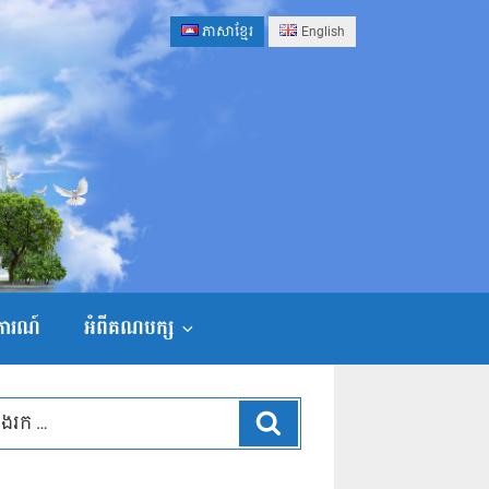
ភាសាខ្មែរ
English
ងការណ៍
អំពីគណបក្ស
ស្វែងរក