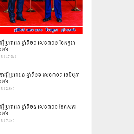
វដ្តីប្រជាជន ឆ្នាំទី២៦ លេខ៣០២ ខែកក្កដា
ំ២០២៦
ាន ( 17.9k )
នាវដ្ដីប្រជាជន ឆ្នាំទី២៦ លេខ៣០១ ខែមិថុនា
ំ២០២៦
ន ( 2.8k )
វដ្តីប្រជាជន ឆ្នាំទី២៥ លេខ៣០០ ខែឧសភា
ំ២០២៦
ន ( 7.4k )