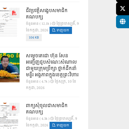
ជីវប្រវត្តិសង្ខេបសមាជិក
គណបក្ស
ថ្ងៃ​ព្រហស្បតិ៍, 9
ចំនួនអាន ( 12.1k )
ខែ​កក្កដា, 2026
ទាញយក
104 KB
សម្តេចតេជោ ហ៊ុន សែន
អញ្ជើញជួបសំណេះសំណាល
ជាមួយក្រុមប្រឹក្សា ថ្នាក់ដឹកនាំ
មន្ទីរ អង្គភាពក្នុងខេត្តព្រះវិហារ
ថ្ងៃ​សុក្រ, 10 ខែ​
ចំនួនអាន ( 4.7k )
កក្កដា, 2026
ពាក្យសុំចូលជាសមាជិក
គណបក្ស
ថ្ងៃ​ព្រហស្បតិ៍, 9
ចំនួនអាន ( 4.3k )
ខែ​កក្កដា, 2026
ទាញយក