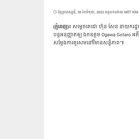
POSTED
ថ្ងៃ​ព្រហស្បតិ៍, 30 ខែ​មិថុនា, 2022
អត្ថបទដោយ
MET KIM
ON
(ភ្នំពេញ)៖
សម្ដេចតេជោ ហ៊ុន សែន នាយករដ្ឋមន្ត
បន្តអនុញ្ញាតឲ្យ ឯកឧត្តម Ogawa Gotaro អ
សម្ដែងការគួរសមនៅវិមានសន្តិភាព៕