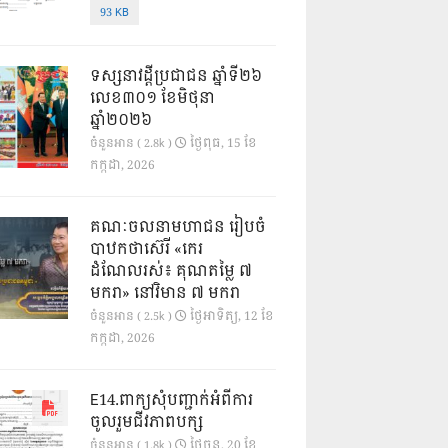
93 KB
ទស្សនាវដ្ដីប្រជាជន ឆ្នាំទី២៦
លេខ៣០១ ខែមិថុនា
ឆ្នាំ២០២៦
ថ្ងៃ​ពុធ, 15 ខែ​
ចំនួនអាន ( 2.8k )
កក្កដា, 2026
គណៈចលនាមហាជន រៀបចំ
បាឋកថាស៊េរី «កេរ
ដំណែលរស់៖ គុណតម្លៃ ៧
មករា» នៅវិមាន ៧ មករា
ថ្ងៃ​អាទិត្យ, 12 ខែ​
ចំនួនអាន ( 2.5k )
កក្កដា, 2026
E14.ពាក្យសុំបញ្ជាក់អំពីការ
ចូលរួមជីវភាពបក្ស
ថ្ងៃ​ចន្ទ, 20 ខែ​
ចំនួនអាន ( 1.8k )