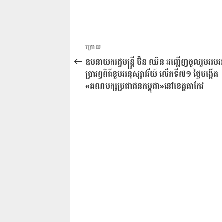
ការ​
អត្ថបទ
ក្រោយ
នាំទិស​
មុន
ឧបនាយករដ្ឋមន្ត្រី ប៊ិន ឈិន អញ្ជើញចូលរួមអ
ប្រកាស
ប្រារព្ធពិធីខួបអនុស្សាវរីយ៍ លើកទី៧១ ថ្ងៃបង្កើត
«គណបក្សប្រជាជនកម្ពុជា»នៅខេត្តតាកែវ