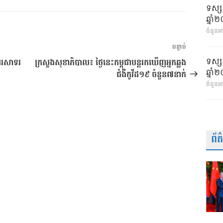
ទស្ស
ឆ្នា
ចំនួនអា
អត្ថបទ
បន្ទាប់
បន្ទាប់
ទស្ស
បអរសាទរ
ក្រសួងសុខាភិបាល៖ ថ្ងៃនេះកម្ពុជាបន្តរកឃើញអ្នកឆ្លង
ឆ្នា
ជំងឺកូវីដ១៩ ចំនួន៧នាក់
ចំនួនអ
ព័