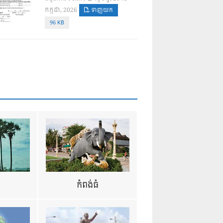
កក្កដា, 2026
ទាញយក
96 KB
ឺ
កំពង់ធំ