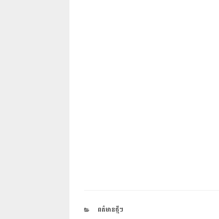
CATEGORIES
ពត៌មានថ្មីៗ