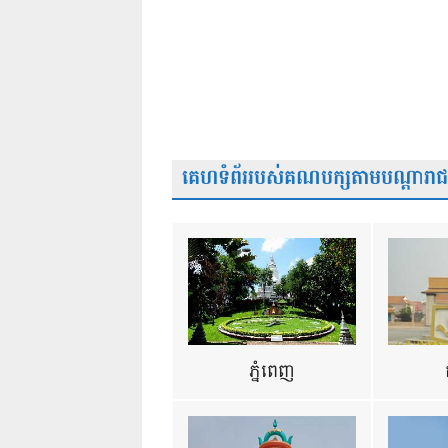
គេហទំព័ររបស់គណបក្សតាមបណ្តារាជធា
ភ្នំពេញ