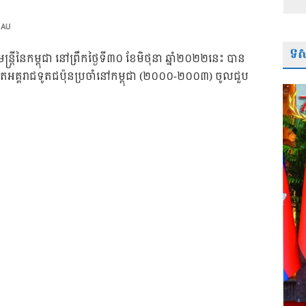
 AU
ទស្
្រីនៃកម្ពុជា នៅព្រឹកថ្ងៃទី៣០ ខែមិថុនា ឆ្នាំ២០២២នេះ បាន
តីតអគ្គរាជទូតជប៉ុនប្រចាំនៅកម្ពុជា (២០០០-២០០៣) ចូលជួប