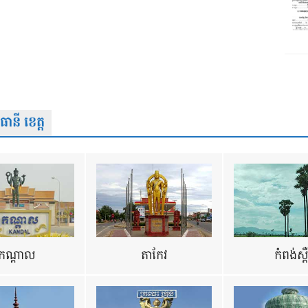
នី ខេត្ត
កណ្តាល
តាកែវ
កំពង់ស្ព