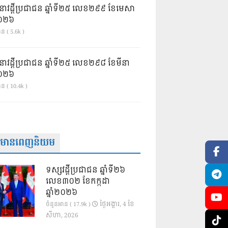
នាវដ្ដីប្រជាជន ឆ្នាំទី២៥ លេខ២៩៩ ខែមេសា
ំ២០២៦
ន ( 5.6k )
នាវដ្ដីប្រជាជន ឆ្នាំទី២៥ លេខ២៩៨ ខែមីនា
ំ២០២៦
ាន ( 10.4k )
ត៌មានពេញនិយម
ទស្សវដ្តីប្រជាជន ឆ្នាំទី២៦
លេខ៣០២ ខែកក្កដា
ឆ្នាំ២០២៦
ថ្ងៃ​អង្គារ, 4 ខែ​
ចំនួនអាន ( 17.9k )
សីហា, 2026