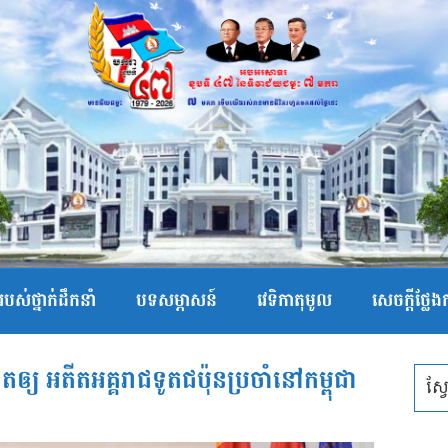
បស់ថ្នាក់ដឹកនាំ
បទសម្ភាសន៍
វេទិកាតុមូល
សេចក្ដីថ្លែ
ឲ្យ អតីតអគ្គរាជទូតជប៉ុនប្រចាំនៅកម្ពុជា