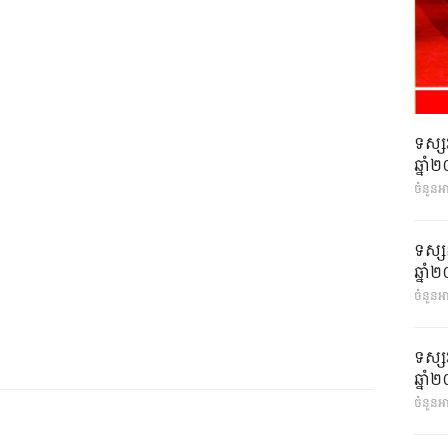
ទស្ស
ឆ្នា
ចំនួនអ
ទស្ស
ឆ្នា
ចំនួនអា
ទស្ស
ឆ្នា
ចំនួនអា