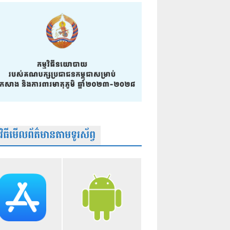
មវិធីមើលព័ត៌មានតាមទូរស័ព្វ