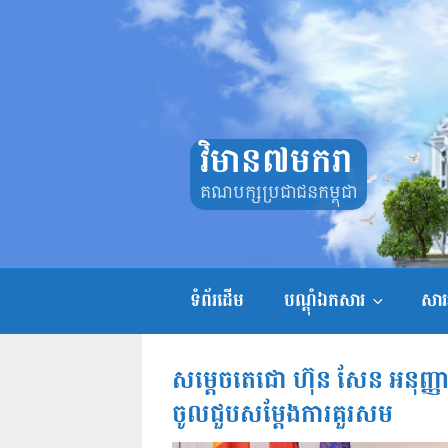
Skip
to
content
វិមាន៧មករា
គណបក្សប្រជាជនកម្ពុជា
ទំព័រដើម
បណ្តុំឯកសារ
សាររ
សម្តេចតេជោ ហ៊ុន សែន អនុញ្ញាត
ចូលជួបសម្តែងការគួរសម