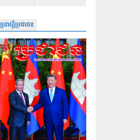
សនាវដ្តីប្រជាជន