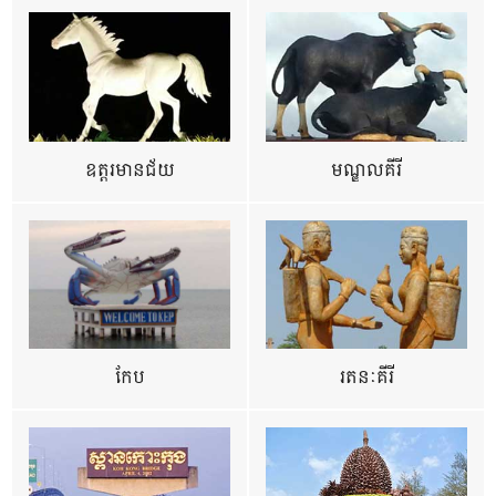
ឧត្ដរមានជ័យ
មណ្ឌលគីរី
កែប
រតនៈគីរី