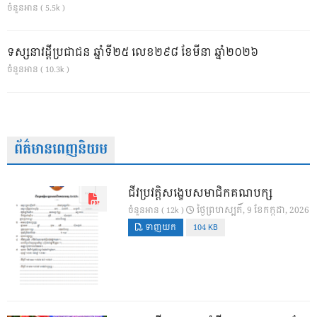
ចំនួនអាន ( 5.5k )
ទស្សនាវដ្ដីប្រជាជន ឆ្នាំទី២៥ លេខ២៩៨ ខែមីនា ឆ្នាំ២០២៦
ចំនួនអាន ( 10.3k )
ព័ត៌មានពេញនិយម
ជីវប្រវត្តិសង្ខេបសមាជិកគណបក្ស
ថ្ងៃ​ព្រហស្បតិ៍, 9 ខែ​កក្កដា, 2026
ចំនួនអាន ( 12k )
ទាញយក
104 KB