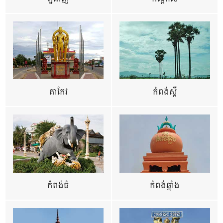
តាកែវ
កំពង់ស្ពឺ
កំពង់ធំ
កំពង់ឆ្នាំង