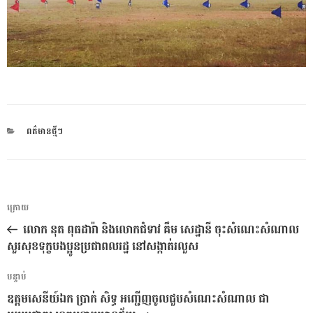
CATEGORIES
ពត៌មានថ្មីៗ
ការ​
អត្ថបទ
ក្រោយ
នាំទិស​
មុន
លោក នុត ពុធដារ៉ា និងលោកជំទាវ គឹម សេដ្ឋានី ចុះសំណេះសំណាល
ប្រកាស
សួរសុខទុក្ខបងប្អូនប្រជាពលរដ្ឋ នៅសង្កាត់រលួស
អត្ថបទ
បន្ទាប់
បន្ទាប់
ឧត្តមសេនីយ៍ឯក ប្រាក់ សិទ្ធ អញ្ជើញចូលជួបសំណេះសំណាល ជា