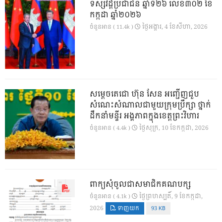
ទស្សវដ្តីប្រជាជន ឆ្នាំទី២៦ លេខ៣០២ ខែ
កក្កដា ឆ្នាំ២០២៦
ថ្ងៃ​អង្គារ, 4 ខែ​សីហា, 2026
ចំនួនអាន ( 11.4k )
សម្តេចតេជោ ហ៊ុន សែន អញ្ជើញជួប
សំណេះសំណាលជាមួយក្រុមប្រឹក្សា ថ្នាក់
ដឹកនាំមន្ទីរ អង្គភាពក្នុងខេត្តព្រះវិហារ
ថ្ងៃ​សុក្រ, 10 ខែ​កក្កដា, 2026
ចំនួនអាន ( 4.4k )
ពាក្យសុំចូលជាសមាជិកគណបក្ស
ថ្ងៃ​ព្រហស្បតិ៍, 9 ខែ​កក្កដា,
ចំនួនអាន ( 4.1k )
2026
ទាញយក
93 KB