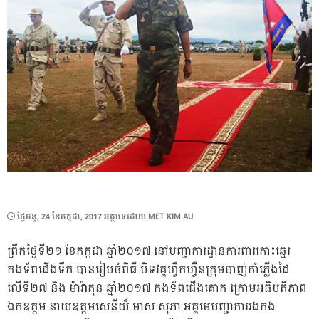
POSTED
ថ្ងៃ​ចន្ទ, 24 ខែ​កក្កដា, 2017
អត្ថបទដោយ
MET KIM AU
ON
ព្រឹកថ្ងៃទី២១ ខែកក្កដា ឆ្នាំ២០១៧ នៅបញ្ជាការដ្ឋានការពារកោះឆ្នេរ
កងទ័ពជើងទឹក បានរៀបចំពិធី បិទវគ្គហ្វឹកហ្វឺនក្រុមបាញ់កាំភ្លើងដៃ
លើទី២៧ និង ម៉ារ៉ាតុន ឆ្នាំ២០១៧ កងទ័ពជើងគោក ក្រោមអធិបតីភាព
ឯកឧត្តម នាយឧត្តមសេនីយ៏ មាស សុភា អគ្គមេបញ្ជាការរងកង