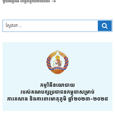
មួយអជ្ញាធរ ខេត្តបន្ទាយមានជ័យ
ស្វែ