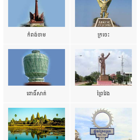
កំពង់ចាម
ក្រចេះ
ពោធិ៍សាត់
ព្រៃវែង