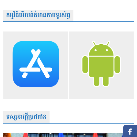
កម្មវិធីមើលព័ត៌មានតាមទូរស័ព្វ
ទស្សនាវដ្តីប្រជាជន