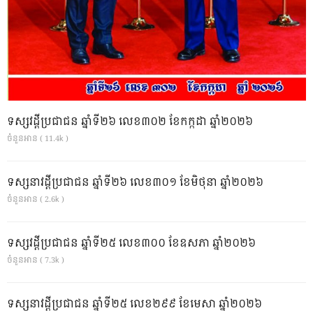
ទស្សវដ្តីប្រជាជន ឆ្នាំទី២៦ លេខ៣០២ ខែកក្កដា ឆ្នាំ២០២៦
ចំនួនអាន ( 11.4k )
ទស្សនាវដ្ដីប្រជាជន ឆ្នាំទី២៦ លេខ៣០១ ខែមិថុនា ឆ្នាំ២០២៦
ចំនួនអាន ( 2.6k )
ទស្សវដ្តីប្រជាជន ឆ្នាំទី២៥ លេខ៣០០ ខែឧសភា ឆ្នាំ២០២៦
ចំនួនអាន ( 7.3k )
ទស្សនាវដ្ដីប្រជាជន ឆ្នាំទី២៥ លេខ២៩៩ ខែមេសា ឆ្នាំ២០២៦