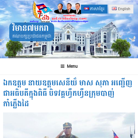
Skip
ភាសាខ្មែរ
English
to
content
វិមាន៧មករា
គណបក្សប្រជាជនកម្ពុជា
Menu
ឯកឧត្តម នាយឧត្តមសេនីយ៏ មាស សុភា អញ្ជើញ
ជាអធិបតីក្នុងពិធី បិទវគ្គហ្វឹកហ្វឺនក្រុមបាញ់
កាំភ្លើងដៃ