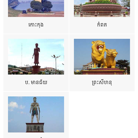
កោះកុង
កំពត
ប. មានជ័យ
ព្រះសីហនុ