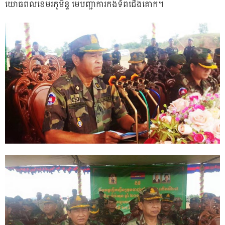
យោធពលខេមរភូមិន្ទ មេបញ្ជាការកងទ័ពជើងគោក។