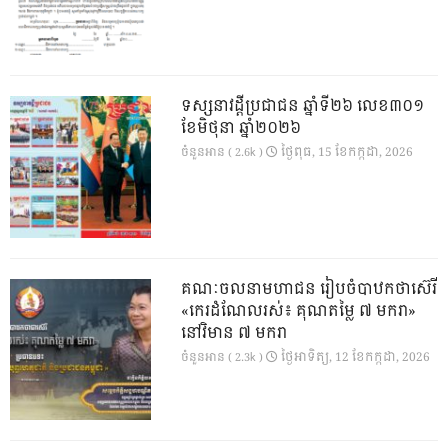
ទស្សនាវដ្ដីប្រជាជន ឆ្នាំទី២៦ លេខ៣០១
ខែមិថុនា ឆ្នាំ២០២៦
ថ្ងៃ​ពុធ, 15 ខែ​កក្កដា, 2026
ចំនួនអាន ( 2.6k )
គណៈចលនាមហាជន រៀបចំបាឋកថាស៊េរី
«កេរដំណែលរស់៖ គុណតម្លៃ ៧ មករា»
នៅវិមាន ៧ មករា
ថ្ងៃ​អាទិត្យ, 12 ខែ​កក្កដា, 2026
ចំនួនអាន ( 2.3k )