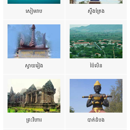
សៀមរាប
ស្ទឹងត្រែង
ស្វាយរៀង
ប៉ៃលិន
ព្រះវិហារ
បាត់ដំបង