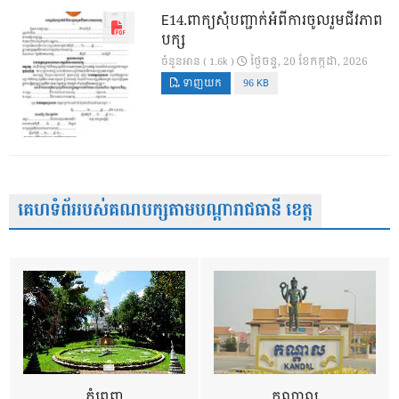
E14.ពាក្យសុំបញ្ជាក់អំពីការចូលរួមជីវភាព
បក្ស
ថ្ងៃ​ចន្ទ, 20 ខែ​កក្កដា, 2026
ចំនួនអាន ( 1.6k )
ទាញយក
96 KB
គេហទំព័ររបស់គណបក្សតាមបណ្តារាជធានី ខេត្ត
ភ្នំពេញ
កណ្តាល