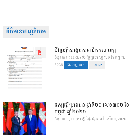
ព័ត៌មានពេញនិយម
ជីវប្រវត្តិសង្ខេបសមាជិកគណបក្ស
ថ្ងៃ​ព្រហស្បតិ៍, 9 ខែ​កក្កដា,
ចំនួនអាន ( 11.9k )
2026
ទាញយក
104 KB
ទស្សវដ្តីប្រជាជន ឆ្នាំទី២៦ លេខ៣០២ ខែ
កក្កដា ឆ្នាំ២០២៦
ថ្ងៃ​អង្គារ, 4 ខែ​សីហា, 2026
ចំនួនអាន ( 11.3k )