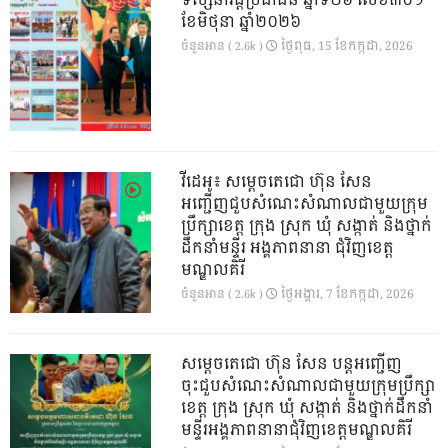
ទស្សនាវដ្ដីប្រជាជន ឆ្នាំទី២៦ លេខ៣០១
ខែមិថុនា ឆ្នាំ២០២៦
ថ្ងៃ​ពុធ, 15 ខែ​កក្កដា, 2026
ចំនួនអាន ( 2.6k )
វីដេអូ៖ សម្តេចតេជោ ហ៊ុន សែន
អញ្ជើញជួបសំណេះសំណាលជាមួយក្រុម
ប្រឹក្សាខេត្ត ក្រុង ស្រុក ឃុំ សង្កាត់ និងថ្នាក់
ដឹកនាំមន្ទីរ អង្គភាពនានា ជុំវិញខេត្ត
មណ្ឌលគិរី
ថ្ងៃ​អង្គារ, 7 ខែ​កក្កដា, 2026
ចំនួនអាន ( 2.6k )
សម្តេចតេជោ ហ៊ុន សែន បន្តអញ្ជើញ
ចុះជួបសំណេះសំណាលជាមួយក្រុមប្រឹក្សា
ខេត្ត ក្រុង ស្រុក ឃុំ សង្កាត់ និងថ្នាក់ដឹកនាំ
មន្ទីរអង្គភាពនានាជុំវិញខេត្តមណ្ឌលគិរី