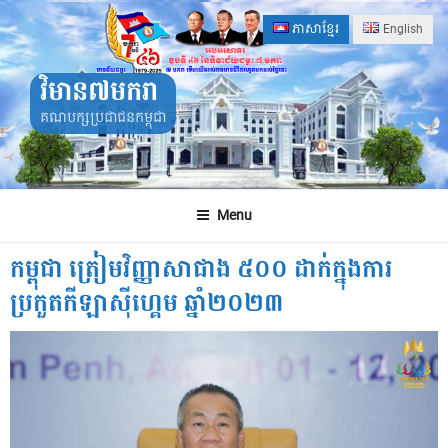
Skip
ភាសាខ្មែរ
English
to
content
វិមាន៧មករា
គណបក្សប្រជាជនកម្ពុជា
Menu
កម្ពុជា ត្រៀមវិញ្ញាសាជាង ៥០០ ដាក់ក្នុងការ
ប្រកួតកីឡាស៊ីហ្គេម ឆ្នាំ២០២៣