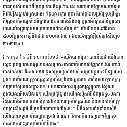
ធាតុចូលសំខាន់ៗពីគ្រប់ប្រភេទកីឡាទាំងអស់ ដោយដាក់វិញ្ញាសារបស់ខ្លួន
គឺដើម្បីសប្ដាហ៍ក្រោយនេះ (ថ្ងៃចន្ទ អង្គារ ពុធ) គឺជាថ្ងៃដែលប្រជុំក្រុមប្រឹក្សា
កីឡាអាស៊ីអាគ្នេយ៍ នទីក្រុងបាងកក យើងនឹងបង្ហាញគេអំពីប្រភេទវិញ្ញាសា
ដែលយើងត្រូវបានសម្រេចដាក់នៅក្នុងស៊ីហ្គេម។ បើយើងបូកទៅគឺជាង
៥០០វិញ្ញាសា ស្មើនឹងជាង ៥០០មេដាយ ដែលយើងត្រូវរៀបចំនៅស៊ីហ្គេម
២០២៣»
។
ឯកឧត្តម វ៉ាត់ ចំរើន បានបន្ថែមថា
«យើងបានជម្រះ បានន័យថាយើងបាន
ស្កេនគ្រប់ប្រភេទកីឡាទាំងអស់ឲ្យមានភាពជាក់លាក់ថាវិញ្ញាសា ដែលគាត់
បានដាក់នេះ ពិតជាមានយុទ្ធសាស្ត្រច្បាស់លាស់ សម្រាប់ប្រភេទកីឡារបស់
ខ្លួន។ គាត់មានយុទ្ធសាស្ត្រសម្រាប់ស្វែងរកឧត្តមភាព គាត់មានយុទ្ធសាស្ត្រ
សម្រាប់ស្វែងរកសក្ដានុពល ហើយគាត់មានយុទ្ធសាស្ត្រក្នុងការស្វែងរក
នូវជយលាភីរបស់គាត់។ យើងប្រជុំថ្ងៃនេះយើងលម្អិតអំពីចំណុចតូចៗណា
ដែលយើងមិនទាន់យល់គ្នា នៅមានភាពស្រពិចស្រពិល មិនទាន់យល់យុទ្ធ
សាស្ត្រស៊ីជម្រៅ គឺត្រូវបើកកកាយនៅថ្ងៃនេះ។ អ៊ីចឹងសហព័ន្ធទាំងអស់គឺ
យើងបានទទួលហើយនូវគម្រោង ផែនការ និងការកំណត់ប្រភេទវិញ្ញាសា
របស់គាត់បានរួចរាល់អស់ហើយ»
។