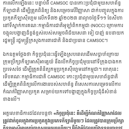
ការលើកឡើងនេះ បន្ទាប់ពី CAMSOC បានកោះប្រជុំជាមួយសហព័ន្ធ
កីឡាជាតិ ដើម្បីត្រួតពិនិត្យ និងសម្រេចលើវិញ្ញាសា ដាក់បញ្ចូលក្នុងការ
ប្រកួតកីឡាស៊ីហ្គេម លើកទី៣២ ឆ្នាំ២០២៣ នាល្ងាចថ្ងៃទី១១ ខែសីហា
នៅទីស្នាក់ការគណៈកម្មាធិការជាតិអូឡាំពិកកម្ពុជា (NOCC) ក្រោមការ
ចង្អុលបង្ហាញដ៏ខ្ពង់ខ្ពស់របស់សម្ដេចពិជ័យសេនា ទៀ បាញ់ ឧបនាយក
រដ្ឋមន្ដ្រី រដ្ឋមន្ដ្រីក្រសួងការពារជាតិ និងជាប្រធាន CAMSOC។
ឯកឧត្តមថ្លែងថា កិច្ចប្រជុំនេះធ្វើឡើងស្របពេលដើមសប្ដាហ៍ក្រោយ
ក្រុមប្រឹក្សាកីឡាអាស៊ីអាគ្នេយ៍ នឹងបើកកិច្ចប្រជុំមួយនៅទីក្រុងបាងកក
ប្រទេសថៃ ដើម្បីត្រួតពិនិត្យកម្មប្រកួតស៊ីហ្គេមនៅកម្ពុជា។ ហេតុនេះ
ទើបគណៈកម្មាធិការជាតិ CAMSOC កោះប្រជុំជាមួយសហព័ន្ធជាតិ
ដើម្បីត្រួតពិនិត្យលើការងាររបស់សហព័ន្ធ ពិសេសការសម្រេចលើការ
កំណត់វិញ្ញាសាប្រកួត សម្រាប់យកទៅបង្ហាញក្នុងកិច្ចប្រជុំដ៏សំខាន់
ខាងលើ។
អគ្គលេខាធិការដដែលបន្ដថា
«កិច្ចប្រជុំនេះ គឺដើម្បីកំណត់វិញ្ញាសាដែល
ត្រូវដាក់ចូលក្នុងការប្រកួតក្នុងប្រភេទកីឡានីមួយៗ ដែលត្រូវបានក្រុមប្រឹក្សា
កីឡាអាស៊ីអាគ្នេយ៍បានសម្រេចរួចហើយ។ អ៊ីចឹងអ្វីដែលយើងទទួលបាននូវ