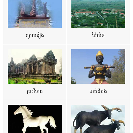
ស្វាយរៀង
ប៉ៃលិន
ព្រះវិហារ
បាត់ដំបង