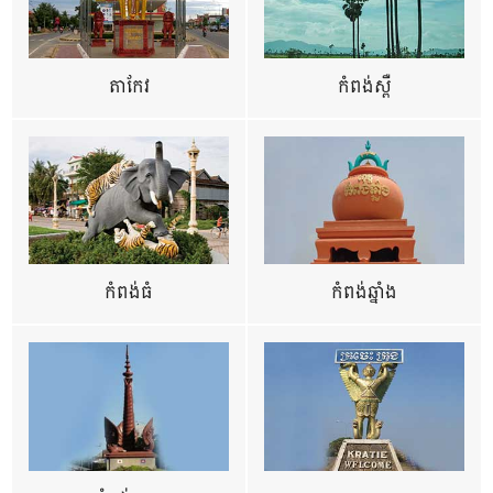
តាកែវ
កំពង់ស្ពឺ
កំពង់ធំ
កំពង់ឆ្នាំង