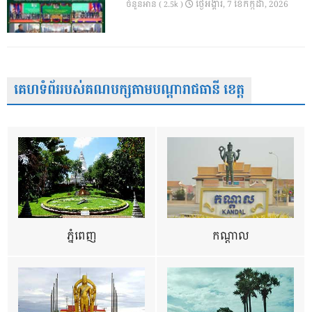
ថ្ងៃ​អង្គារ, 7 ខែ​កក្កដា, 2026
ចំនួនអាន ( 2.5k )
គេហទំព័ររបស់គណបក្សតាមបណ្តារាជធានី ខេត្ត
ភ្នំពេញ
កណ្តាល