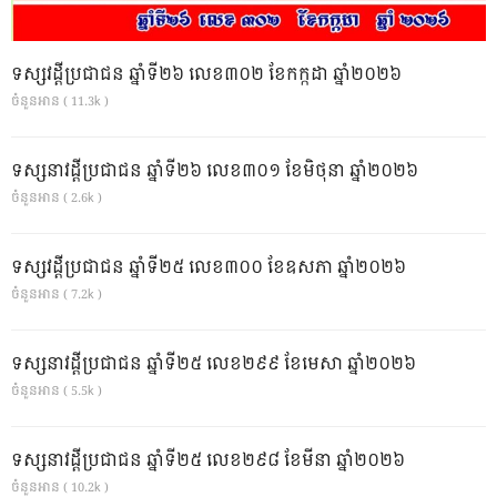
ទស្សវដ្តីប្រជាជន ឆ្នាំទី២៦ លេខ៣០២ ខែកក្កដា ឆ្នាំ២០២៦
ចំនួនអាន ( 11.3k )
ទស្សនាវដ្ដីប្រជាជន ឆ្នាំទី២៦ លេខ៣០១ ខែមិថុនា ឆ្នាំ២០២៦
ចំនួនអាន ( 2.6k )
ទស្សវដ្តីប្រជាជន ឆ្នាំទី២៥ លេខ៣០០ ខែឧសភា ឆ្នាំ២០២៦
ចំនួនអាន ( 7.2k )
ទស្សនាវដ្ដីប្រជាជន ឆ្នាំទី២៥ លេខ២៩៩ ខែមេសា ឆ្នាំ២០២៦
ចំនួនអាន ( 5.5k )
ទស្សនាវដ្ដីប្រជាជន ឆ្នាំទី២៥ លេខ២៩៨ ខែមីនា ឆ្នាំ២០២៦
ចំនួនអាន ( 10.2k )