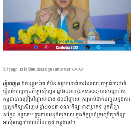
POSTED
ថ្ងៃ​សុក្រ, 12 ខែ​សីហា, 2022
អត្ថបទដោយ
MET KIM AU
ON
(ភ្នំពេញ)៖
ឯកឧត្តម វ៉ាត់ ចំរើន អគ្គលេខាធិការនៃគណៈកម្មាធិការជាតិ
រៀបចំការប្រកួតកីឡាស៊ីហ្គេម ឆ្នាំ២០២៣ (CAMSOC) បានបញ្ជាក់ថា
កម្ពុជាបានត្រៀមវិញ្ញាសាជាង ៥០០វិញ្ញាសា សម្រាប់ដាក់បញ្ចូលក្នុងការ
ប្រកួតកីឡាស៊ីហ្គេម ឆ្នាំ២០២៣ ខណៈកីឡា ៣៩ប្រភេទ បូកកីឡា
សម្ដែង ១ប្រភេទ ត្រូវបានអនុម័តរួចរាល់ ក្នុងកិច្ចប្រជុំក្រុមប្រឹក្សាកីឡា
អាស៊ីអាគ្នេយ៍កាលពីខែកក្កដាកន្លងទៅ។