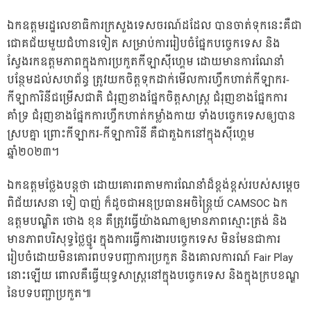
ឯកឧត្តមរដ្ឋលេខាធិការក្រសួងទេសចរណ៍ដដែល បានចាត់ទុកនេះគឺជា
ជោគជ័យមួយជំហានទៀត សម្រាប់ការរៀបចំផ្នែកបច្ចេកទេស និង
ស្វែងរកឧត្តមភាពក្នុងការប្រកួតកីឡាស៊ីហ្គេម ដោយមានការណែនាំ
បន្ថែមដល់សហព័ន្ធ ត្រូវយកចិត្តទុកដាក់មើលការហ្វឹកហាត់កីឡាករ-
កីឡាការិនីជម្រើសជាតិ ជំរុញខាងផ្នែកចិត្តសាស្ត្រ ជំរុញខាងផ្នែកការ
គាំទ្រ ជំរុញខាងផ្នែកការហ្វឹកហាត់កម្លាំងកាយ ទាំងបច្ចេកទេសឲ្យបាន
ស្របគ្នា ព្រោះកីឡាករ-កីឡាការិនី គឺជាតួឯកនៅក្នុងស៊ីហ្គេម
ឆ្នាំ២០២៣។
ឯកឧត្តមថ្លែងបន្តថា ដោយគោរពតាមការណែនាំដ៏ខ្ពង់ខ្ពស់របស់សម្តេច
ពិជ័យសេនា ទៀ បាញ់ ក៏ដូចជាអនុប្រធានអចិន្ដ្រៃយ៍ CAMSOC ឯក
ឧត្តមបណ្ឌិត ថោង ខុន គឺត្រូវធ្វើយ៉ាងណាឲ្យមានភាពស្មោះត្រង់ និង
មានភាពបរិសុទ្ធថ្លៃថ្នូរ ក្នុងការធ្វើការងារបច្ចេកទេស មិនមែនជាការ
រៀបចំដោយមិនគោរពបទបញ្ជាការប្រកួត និងគោលការណ៍ Fair Play
នោះឡើយ ពោលគឺធ្វើយុទ្ធសាស្ត្រនៅក្នុងបច្ចេកទេស និងក្នុងក្របខណ្ឌ
នៃបទបញ្ជាប្រកួត៕