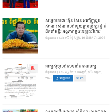
សម្តេចតេជោ ហ៊ុន សែន អញ្ជើញជួប
សំណេះសំណាលជាមួយក្រុមប្រឹក្សា ថ្នាក់
ដឹកនាំមន្ទីរ អង្គភាពក្នុងខេត្តព្រះវិហារ
ថ្ងៃ​សុក្រ, 10 ខែ​កក្កដា, 2026
ចំនួនអាន ( 4.3k )
ពាក្យសុំចូលជាសមាជិកគណបក្ស
ថ្ងៃ​ព្រហស្បតិ៍, 9 ខែ​កក្កដា,
ចំនួនអាន ( 4.1k )
2026
ទាញយក
93 KB