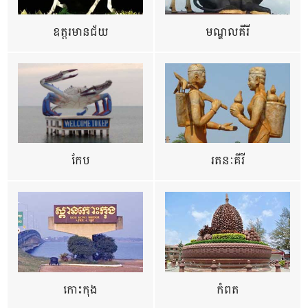
ឧត្ដរមានជ័យ
មណ្ឌលគីរី
កែប
រតនៈគីរី
កោះកុង
កំពត