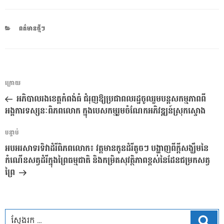
CATEGORIES
ពត៌មានថ្មីៗ
ការ​
អត្ថបទ
ក្រោយ
នាំទិស​
មុន
អភិបាលរងខេត្តកំពង់ធំ ជំរុញឱ្យប្រជាពលរដ្ឋចូលរួមបន្តសកម្មភាពពី
ប្រកាស
អង្គការទស្សនៈពិភពលោក ក្នុងបេសកម្មរួមចំណែកអភិវឌ្ឍន៍ស្រុកស្ទោង
អត្ថបទ
បន្ទាប់
បន្ទាប់
អបអរសាទរទិវាដំរីពិភពលោក៖ វត្តមានកូនដំរីតូចៗ បង្ហាញពីក្តីសង្ឃឹមនៃ
កំណើនសត្វដំរីក្នុងព្រៃធម្មជាតិ និងកម្រិតសុវត្ថិភាពខ្ពស់នៃដែនជម្រកសត្វ
ព្រៃ
ស្វែ