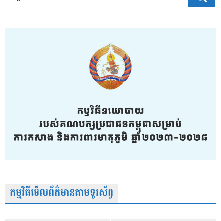
កម្មវិធីមើលព័ត៌មានតាមទូរស័ព្វ