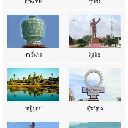
កំពង់ចាម
ក្រចេះ
ពោធិ៍សាត់
ព្រៃវែង
សៀមរាប
ស្ទឹងត្រែង