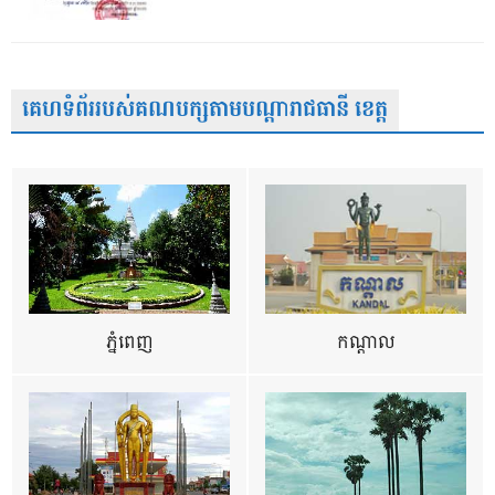
គេហទំព័ររបស់គណបក្សតាមបណ្តារាជធានី ខេត្ត
ភ្នំពេញ
កណ្តាល