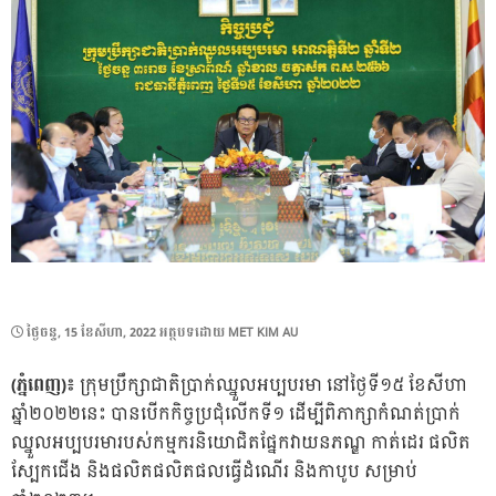
POSTED
ថ្ងៃ​ចន្ទ, 15 ខែ​សីហា, 2022
អត្ថបទដោយ
MET KIM AU
ON
(ភ្នំពេញ)៖
ក្រុមប្រឹក្សាជាតិប្រាក់ឈ្នួលអប្បបរមា នៅថ្ងៃទី១៥ ខែសីហា
ឆ្នាំ២០២២នេះ បានបើកកិច្ចប្រជុំលើកទី១ ដើម្បីពិភាក្សាកំណត់ប្រាក់
ឈ្នួលអប្បបរមារបស់កម្មករនិយោជិតផ្នែកវាយនភណ្ឌ កាត់ដេរ ផលិត
ស្បែកជើង និងផលិតផលិតផលធ្វើដំណើរ និងកាបូប សម្រាប់