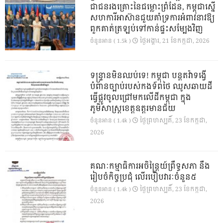
ជាជនរងគ្រោះនៃជម្លោះព្រំដែន, កម្ពុជាស្នើ
សហការីអាស៊ានជួយគាំទ្រការអំពាវនាវឱ្យ
ពួកគាត់ត្រឡប់ទៅកាន់ផ្ទះសម្បែងវិញ
ថ្ងៃ​អង្គារ, 21 ខែ​កក្កដា, 2026
ចំនួនអាន ( 1.5k )
ទន្ទ្រានមិនឈប់ទេ! កម្ពុជា បន្តតវ៉ាទង្វើ
បំពានច្បាប់របស់កងទ័ពថៃ ឈូសឆាយដី
ធ្វើផ្លូវចូលជ្រៅមកលើដីកម្ពុជា ក្នុង
ភូមិសាស្ត្រខេត្តឧត្តរមានជ័យ
ថ្ងៃ​ព្រហស្បតិ៍, 23 ខែ​កក្កដា,
ចំនួនអាន ( 1.4k )
2026
គណៈកម្មាធិការអចិន្ត្រៃយ៍ព្រឹទ្ធសភា នឹង
រៀបចំកិច្ចប្រជុំ លើរបៀបវារៈចំនួន៥
ថ្ងៃ​ព្រហស្បតិ៍, 23 ខែ​កក្កដា,
ចំនួនអាន ( 1.4k )
2026