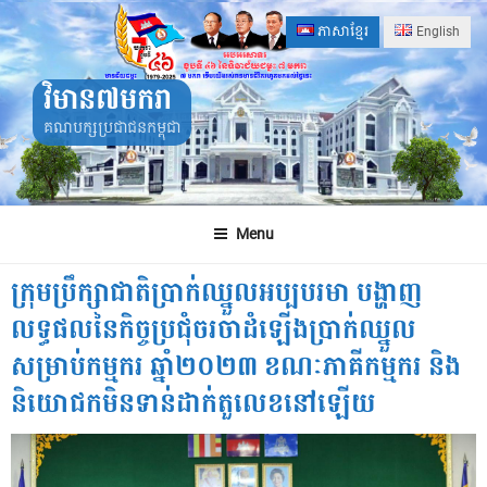
Skip
ភាសាខ្មែរ
English
to
content
វិមាន៧មករា
គណបក្សប្រជាជនកម្ពុជា
Menu
ក្រុមប្រឹក្សាជាតិប្រាក់ឈ្នួលអប្បបរមា បង្ហាញ
លទ្ធផលនៃកិច្ចប្រជុំចរចាដំឡើងប្រាក់ឈ្នួល
សម្រាប់កម្មករ ឆ្នាំ២០២៣ ខណៈភាគីកម្មករ និង
និយោជកមិនទាន់ដាក់តួលេខនៅឡើយ