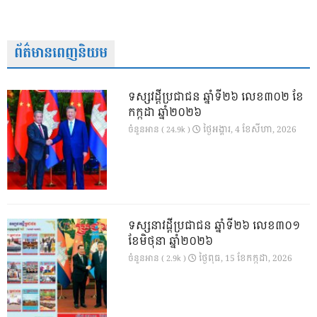
ព័ត៌មានពេញនិយម
ទស្សវដ្តីប្រជាជន ឆ្នាំទី២៦ លេខ៣០២ ខែ
កក្កដា ឆ្នាំ២០២៦
ថ្ងៃ​អង្គារ, 4 ខែ​សីហា, 2026
ចំនួនអាន ( 24.9k )
ទស្សនាវដ្ដីប្រជាជន ឆ្នាំទី២៦ លេខ៣០១
ខែមិថុនា ឆ្នាំ២០២៦
ថ្ងៃ​ពុធ, 15 ខែ​កក្កដា, 2026
ចំនួនអាន ( 2.9k )