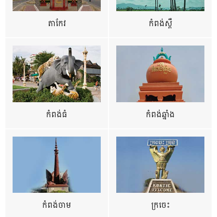
តាកែវ
កំពង់ស្ពឺ
កំពង់ធំ
កំពង់ឆ្នាំង
កំពង់ចាម
ក្រចេះ