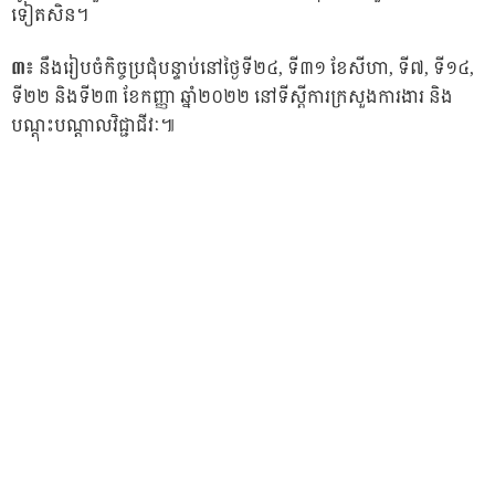
ទៀតសិន។
៣៖
នឹងរៀបចំកិច្ចប្រជុំបន្ទាប់នៅថ្ងៃទី២៤, ទី៣១ ខែសីហា, ទី៧, ទី១៤,
ទី២២ និងទី២៣ ខែកញ្ញា ឆ្នាំ២០២២ នៅទីស្តីការក្រសួងការងារ និង
បណ្តុះបណ្តាលវិជ្ជាជីវៈ៕