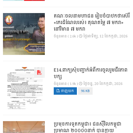
គណៈចលនាមហាជន រៀបចំបាឋកថាស៊េរី
«កេរដំណែលរស់៖ គុណតម្លៃ ៧ មករា»
នៅវិមាន ៧ មករា
ថ្ងៃ​អាទិត្យ, 12 ខែ​កក្កដា, 2026
ចំនួនអាន ( 2.6k )
E14.ពាក្យសុំបញ្ជាក់អំពីការចូលរួមជីវភាព
បក្ស
ថ្ងៃ​ចន្ទ, 20 ខែ​កក្កដា, 2026
ចំនួនអាន ( 1.9k )
ទាញយក
96 KB
ប្រមុខការទូតកម្ពុជា៖ ជនស៊ីវិលកម្ពុជា
ប្រមាណ ២០០០០នាក់ បានក្លាយ