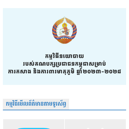
កម្មវិធីមើលព័ត៌មានតាមទូរស័ព្វ