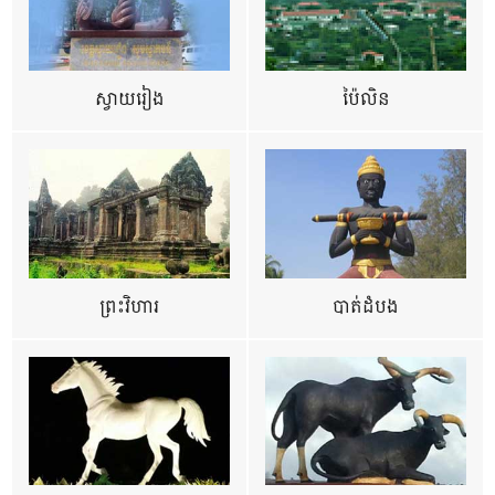
ស្វាយរៀង
ប៉ៃលិន
ព្រះវិហារ
បាត់ដំបង