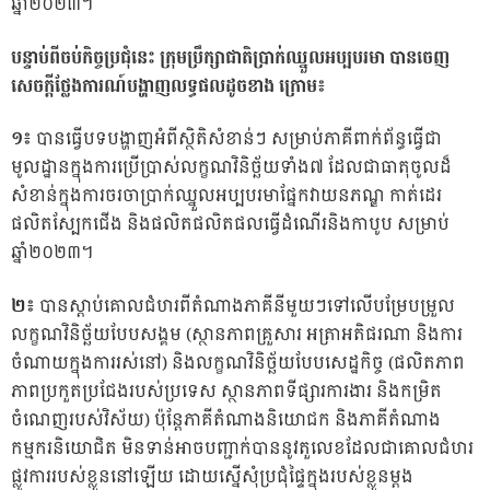
ឆ្នាំ២០២៣។
បន្ទាប់ពីចប់កិច្ចប្រជុំនេះ ក្រុមប្រឹក្សាជាតិប្រាក់ឈ្នួលអប្បបរមា បានចេញ
សេចក្តីថ្លែងការណ៍បង្ហាញលទ្ធផលដូចខាង ក្រោម៖
១៖
បានធ្វើបទបង្ហាញអំពីស្ថិតិសំខាន់ៗ សម្រាប់ភាគីពាក់ព័ន្ធធ្វើជា
មូលដ្ឋានក្នុងការប្រើប្រាស់លក្ខណវិនិច្ឆ័យទាំង៧ ដែលជាធាតុចូលដ៏
សំខាន់ក្នុងការចរចាប្រាក់ឈ្នួលអប្បបរមាផ្នែកវាយនភណ្ឌ កាត់ដេរ
ផលិតស្បែកជើង និងផលិតផលិតផលធ្វើដំណើរនិងកាបូប សម្រាប់
ឆ្នាំ២០២៣។
២៖
បានស្តាប់គោលជំហរពីតំណាងភាគីនីមួយៗទៅលើបម្រែបម្រួល
លក្ខណវិនិច្ឆ័យបែបសង្គម (ស្ថានភាពគ្រួសារ អត្រាអតិផរណា និងការ
ចំណាយក្នុងការរស់នៅ) និងលក្ខណវិនិច្ឆ័យបែបសេដ្ឋកិច្ច (ផលិតភាព
ភាពប្រកួតប្រជែងរបស់ប្រទេស ស្ថានភាពទីផ្សារការងារ និងកម្រិត
ចំណេញរបស់វិស័យ) ប៉ុន្តែភាគីតំណាងនិយោជក និងភាគីតំណាង
កម្មករនិយោជិត មិនទាន់អាចបញ្ជាក់បាននូវតួលេខដែលជាគោលជំហរ
ផ្លូវការរបស់ខ្លួននៅឡើយ ដោយស្នើសុំប្រជុំផ្ទៃក្នុងរបស់ខ្លួនម្តង