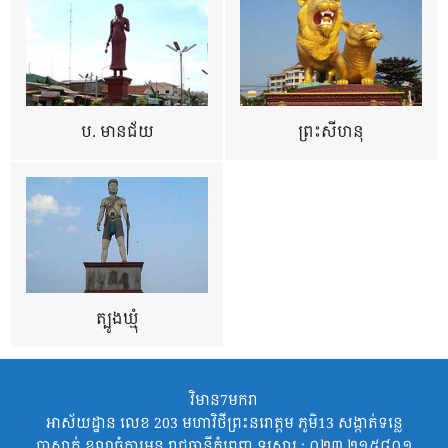
ប. មានជ័យ
ព្រះសីហនុ
ត្បូងឃ្មុំ
វិមាន7មករា
អាស័យដ្ឋាន លេខ 203 មហាវិថីព្រះនរោត្តម ភូមិ13 សង្កាត់ទន្លេ
បាសាក់ ខណ្ឌចំការមន រាជធានីភ្នំពេញ ទូរសារ : ០២៣ ២១៥៨០១