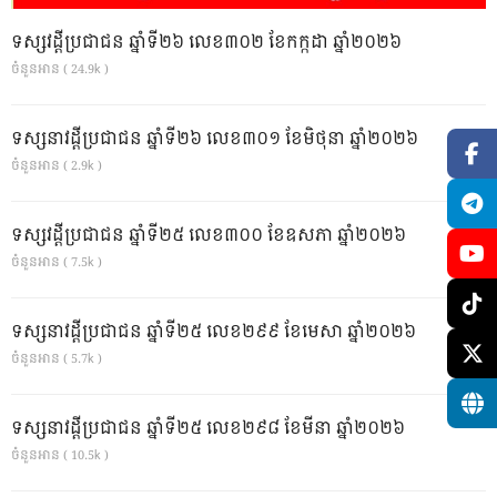
ទស្សវដ្តីប្រជាជន ឆ្នាំទី២៦ លេខ៣០២ ខែកក្កដា ឆ្នាំ២០២៦
ចំនួនអាន ( 24.9k )
ទស្សនាវដ្ដីប្រជាជន ឆ្នាំទី២៦ លេខ៣០១ ខែមិថុនា ឆ្នាំ២០២៦
ចំនួនអាន ( 2.9k )
ទស្សវដ្តីប្រជាជន ឆ្នាំទី២៥ លេខ៣០០ ខែឧសភា ឆ្នាំ២០២៦
ចំនួនអាន ( 7.5k )
ទស្សនាវដ្ដីប្រជាជន ឆ្នាំទី២៥ លេខ២៩៩ ខែមេសា ឆ្នាំ២០២៦
ចំនួនអាន ( 5.7k )
ទស្សនាវដ្ដីប្រជាជន ឆ្នាំទី២៥ លេខ២៩៨ ខែមីនា ឆ្នាំ២០២៦
ចំនួនអាន ( 10.5k )