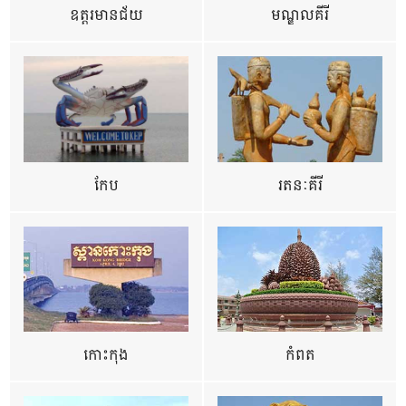
ឧត្ដរមានជ័យ
មណ្ឌលគីរី
កែប
រតនៈគីរី
កោះកុង
កំពត