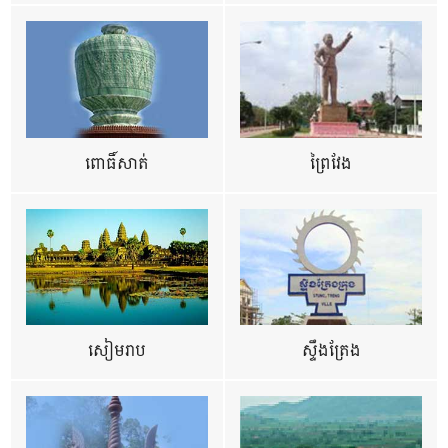
ពោធិ៍សាត់
ព្រៃវែង
សៀមរាប
ស្ទឹងត្រែង