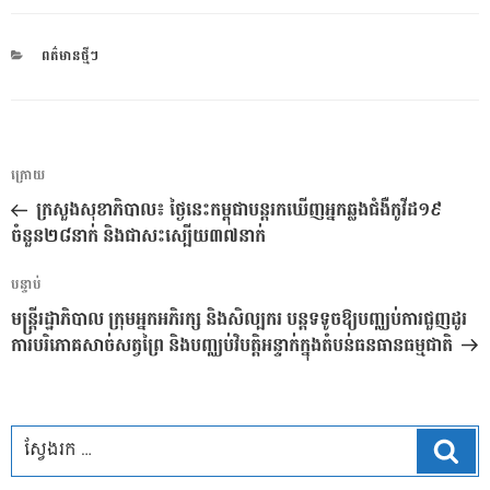
CATEGORIES
ពត៌មានថ្មីៗ
ការ​
អត្ថបទ
ក្រោយ
នាំទិស​
មុន
ក្រសួងសុខាភិបាល៖ ថ្ងៃនេះកម្ពុជាបន្តរកឃើញអ្នកឆ្លងជំងឺកូវីដ១៩
ប្រកាស
ចំនួន២៨នាក់ និងជាសះស្បើយ៣៧នាក់
អត្ថបទ
បន្ទាប់
បន្ទាប់
មន្ត្រីរដ្ឋាភិបាល ក្រុមអ្នកអភិរក្ស និងសិល្បករ បន្តទទូចឱ្យបញ្ឈប់ការជួញដូរ
ការបរិភោគសាច់សត្វព្រៃ និងបញ្ឈប់វិបត្តិអន្ទាក់ក្នុងតំបន់ធនធានធម្មជាតិ
ស្វែ