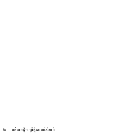
CATEGORIES
ពត៌មានថ្មីៗ
,
ព្រឹត្តិការណ៍សំខាន់