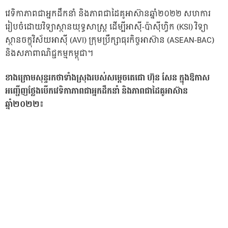
វេទិកាភាពជាអ្នកដឹកនាំ និងភាពជាដៃគូអាស៊ានឆ្នាំ២០២២ សហការ
រៀបចំដោយវិទ្យាស្ថានយុទ្ធសាស្ត្រ ដើម្បីអាស៊ី-ប៉ាស៊ីហ្វិក (KSI) វិទ្យា
ស្ថានចក្ខុវិស័យអាស៊ី (AVI) ក្រុមប្រឹក្សាធុរកិច្ចអាស៊ាន (ASEAN-BAC)
និងសភាពាណិជ្ជកម្មកម្ពុជា។
ខាងក្រោមសុន្ទរកថាទាំងស្រុងរបស់សម្តេចតេជោ ហ៊ុន សែន ក្នុងឱកាស
អញ្ជើញថ្លែងបើកវេទិកាភាពជាអ្នកដឹកនាំ និងភាពជាដៃគូអាស៊ាន
ឆ្នាំ២០២២៖