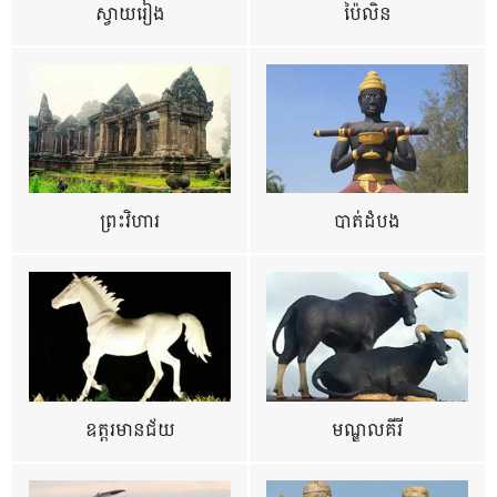
ស្វាយរៀង
ប៉ៃលិន
ព្រះវិហារ
បាត់ដំបង
ឧត្ដរមានជ័យ
មណ្ឌលគីរី