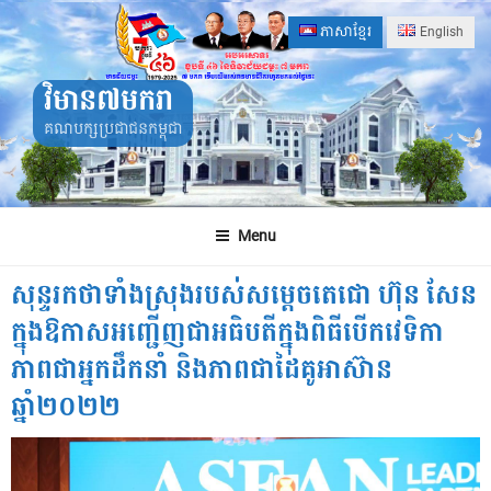
Skip
ភាសាខ្មែរ
English
to
content
វិមាន៧មករា
គណបក្សប្រជាជនកម្ពុជា
Menu
សុន្ទរកថាទាំងស្រុងរបស់សម្តេចតេជោ ហ៊ុន សែន
ក្នុងឱកាសអញ្ជើញជាអធិបតីក្នុងពិធីបើកវេទិកា
ភាពជាអ្នកដឹកនាំ និងភាពជាដៃគូអាស៊ាន
ឆ្នាំ២០២២