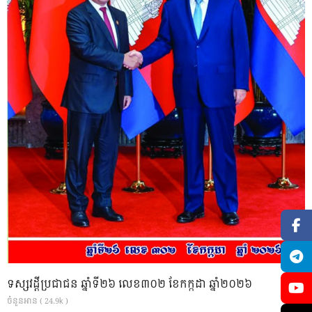
ទស្សវដ្តីប្រជាជន ឆ្នាំទី២៦ លេខ៣០២ ខែកក្កដា ឆ្នាំ២០២៦
ចំនួនអាន ( 24.9k )