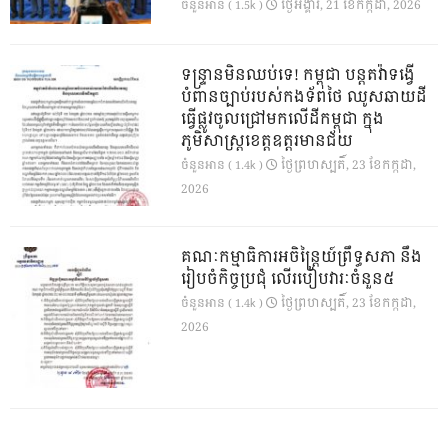
ថ្ងៃ​អង្គារ, 21 ខែ​កក្កដា, 2026
ចំនួនអាន ( 1.5k )
ទន្ទ្រានមិនឈប់ទេ! កម្ពុជា បន្តតវ៉ាទង្វើ
បំពានច្បាប់របស់កងទ័ពថៃ ឈូសឆាយដី
ធ្វើផ្លូវចូលជ្រៅមកលើដីកម្ពុជា ក្នុង
ភូមិសាស្ត្រខេត្តឧត្តរមានជ័យ
ថ្ងៃ​ព្រហស្បតិ៍, 23 ខែ​កក្កដា,
ចំនួនអាន ( 1.4k )
2026
គណៈកម្មាធិការអចិន្ត្រៃយ៍ព្រឹទ្ធសភា នឹង
រៀបចំកិច្ចប្រជុំ លើរបៀបវារៈចំនួន៥
ថ្ងៃ​ព្រហស្បតិ៍, 23 ខែ​កក្កដា,
ចំនួនអាន ( 1.4k )
2026