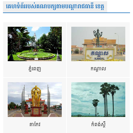
គេហទំព័ររបស់គណបក្សតាមបណ្តារាជធានី ខេត្ត
ភ្នំពេញ
កណ្តាល
តាកែវ
កំពង់ស្ពឺ