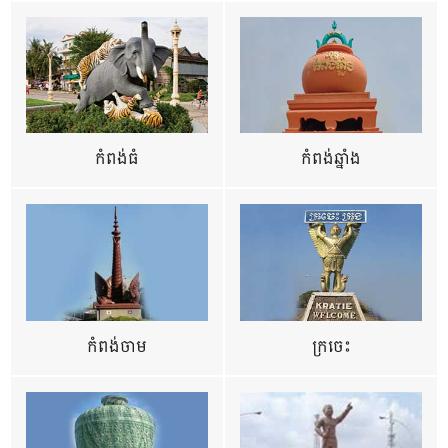
កំពង់ធំ
កំពង់ឆ្នាំង
កំពង់ចាម
ក្រចេះ