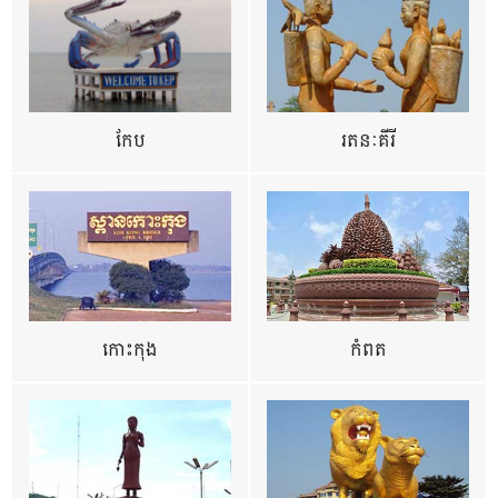
កែប
រតនៈគីរី
កោះកុង
កំពត