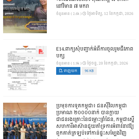
នៅវិមាន ៧ មករា
ថ្ងៃ​អាទិត្យ, 12 ខែ​កក្កដា, 2026
ចំនួនអាន ( 2.6k )
E14.ពាក្យសុំបញ្ជាក់អំពីការចូលរួមជីវភាព
បក្ស
ថ្ងៃ​ចន្ទ, 20 ខែ​កក្កដា, 2026
ចំនួនអាន ( 1.9k )
ទាញយក
96 KB
ប្រមុខការទូតកម្ពុជា៖ ជនស៊ីវិលកម្ពុជា
ប្រមាណ ២០០០០នាក់ បានក្លាយ
ជាជនរងគ្រោះនៃជម្លោះព្រំដែន, កម្ពុជាស្នើ
សហការីអាស៊ានជួយគាំទ្រការអំពាវនាវឱ្យ
ពួកគាត់ត្រឡប់ទៅកាន់ផ្ទះសម្បែងវិញ