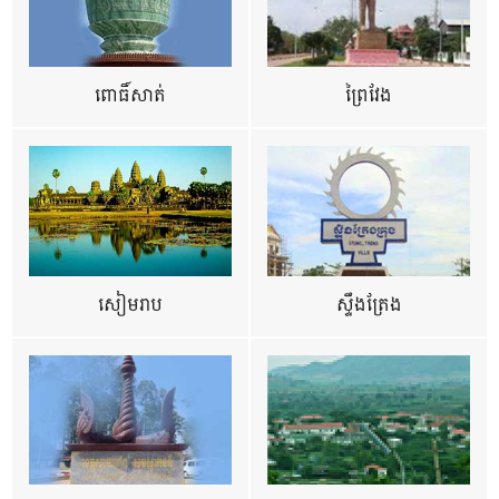
ពោធិ៍សាត់
ព្រៃវែង
សៀមរាប
ស្ទឹងត្រែង