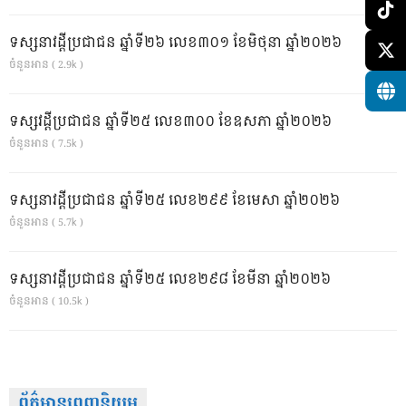
ទស្សនាវដ្ដីប្រជាជន ឆ្នាំទី២៦ លេខ៣០១ ខែមិថុនា ឆ្នាំ២០២៦
ចំនួនអាន ( 2.9k )
ទស្សវដ្តីប្រជាជន ឆ្នាំទី២៥ លេខ៣០០ ខែឧសភា ឆ្នាំ២០២៦
ចំនួនអាន ( 7.5k )
ទស្សនាវដ្ដីប្រជាជន ឆ្នាំទី២៥ លេខ២៩៩ ខែមេសា ឆ្នាំ២០២៦
ចំនួនអាន ( 5.7k )
ទស្សនាវដ្ដីប្រជាជន ឆ្នាំទី២៥ លេខ២៩៨ ខែមីនា ឆ្នាំ២០២៦
ចំនួនអាន ( 10.5k )
ព័ត៌មានពេញនិយម