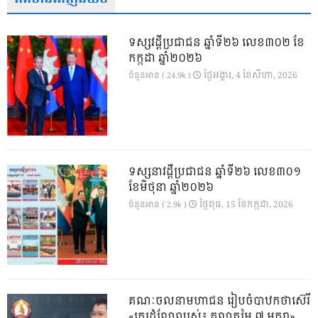
ទស្សវដ្តីប្រជាជន ឆ្នាំទី២៦ លេខ៣០២ ខែ
កក្កដា ឆ្នាំ២០២៦
ថ្ងៃ​អង្គារ, 4 ខែ​សីហា, 2026
ចំនួនអាន ( 24.9k )
ទស្សនាវដ្ដីប្រជាជន ឆ្នាំទី២៦ លេខ៣០១
ខែមិថុនា ឆ្នាំ២០២៦
ថ្ងៃ​ពុធ, 15 ខែ​កក្កដា, 2026
ចំនួនអាន ( 2.9k )
គណៈចលនាមហាជន រៀបចំបាឋកថាស៊េរី
«កេរដំណែលរស់៖ គុណតម្លៃ ៧ មករា»