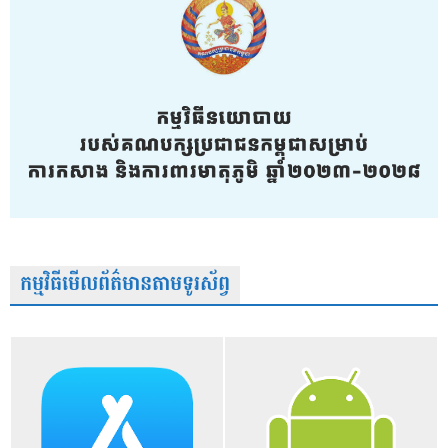
កម្មវិធីមើលព័ត៌មានតាមទូរស័ព្វ