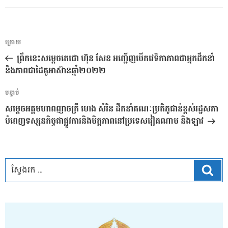
ការ​
អត្ថបទ
ក្រោយ
នាំទិស​
មុន
ព្រឹកនេះសម្តេចតេជោ ហ៊ុន សែន អញ្ជើញបើកវេទិកាភាពជាអ្នកដឹកនាំ
ប្រកាស
និងភាពជាដៃគូអាស៊ានឆ្នាំ២០២២
អត្ថបទ
បន្ទាប់
បន្ទាប់
សម្តេចអគ្គមហាពញាចក្រី ហេង សំរិន ដឹកនាំគណៈប្រតិភូជាន់ខ្ពស់រដ្ឋសភា
បំពេញទស្សនកិច្ចជាផ្លូវការនិងមិត្តភាពនៅប្រទេសវៀតណាម និងឡាវ
ស្វែ