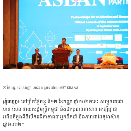
POSTED
ថ្ងៃ​ចន្ទ, 12 ខែ​កញ្ញា, 2022
អត្ថបទដោយ
MET KIM AU
ON
(ភ្នំពេញ)៖
នៅព្រឹកថ្ងៃចន្ទ ទី១២ ខែកញ្ញា ឆ្នាំ២០២២នេះ សម្តេចតេជោ
ហ៊ុន សែន នាយករដ្ឋមន្ត្រីកម្ពុជា និងជាប្រធានអាស៊ាន អញ្ជើញជា
អធិបតីក្នុងពិធីបើកវេទិកាភាពជាអ្នកដឹកនាំ និងភាពជាដៃគូអាស៊ាន
ឆ្នាំ២០២២។