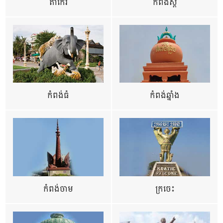
តាកែវ
កំពង់ស្ពឺ
កំពង់ធំ
កំពង់ឆ្នាំង
កំពង់ចាម
ក្រចេះ