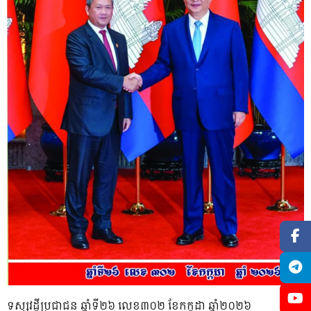
ទស្សវដ្តីប្រជាជន ឆ្នាំទី២៦ លេខ៣០២ ខែកក្កដា ឆ្នាំ២០២៦