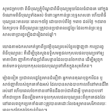
សូមជម្រាបថា ពិធីបុណ្យភ្ជុំបិណ្ឌជាពិធីបុណ្យមួយដែលធំជាងគេ នៅក្នុង
ចំណោមពិធីបុណ្យទាំងអស់ ចំពោះអ្នកកាន់ព្រះពុទ្ធសាសនា ហើយពិធី
បុណ្យនេះមានរយៈពេល១៥ថ្ងៃ ដោយចាប់ពីថ្ងៃ ១រោច ដល់ថ្ងៃ ១៥រោច
ខែភទ្របទ ពិធីបុណ្យនេះត្រូវបានប្រជាពលរដ្ឋខ្មែរ ដែលកាន់ព្រះពុទ្ធ
សាសនាប្រារព្ធឡើងជារៀងរាល់ឆ្នាំ។
យោងតាមឯកសារកត់ត្រាពីប្រវត្តិបុណ្យរបស់ខ្មែរបង្ហាញថា ការប្រារព្ធ
ពិធីបុណ្យនេះ គឺដើម្បីបួងសួងឧទ្ទិសមគ្គផលកុសលផលបុណ្យទៅឲ្យ
មាតាបិតា ញាតិកាទាំងប្រាំពីរសន្តានដែលបានចែកឋាន ដើម្បីឲ្យពួក
គាត់មកទទួលយកកុសលផលបុណ្យទៅកើតក្នុងសុគតិភព។
ម្យ៉ាងទៀត ប្រជាពលរដ្ឋខ្មែរមានជំនឿថា អ្នកមានគុណបុព្វការីជន ឬ
សាច់ញាតិរបស់ពួកគេទាំងអស់ ដែលបានសាងបាបកាលពីនៅមានជីវិត
រស់នៅ ហើយពេលចែកឋានទៅមិនដឹងចាប់ជាតិជាអ្វី ឬមានបាបទៅ
កើតជាប្រេត នឹងឡើងមកទទួលកុសលផលបុណ្យនេះពីពួកគេផងដែរ
នៅពេលពពួកប្រេតទាំងនោះត្រូវបានគេដោះលែងឲ្យមានសេរីភាពរយៈ
ពេល១៥ថ្ងៃក្នុងថ្ងៃកាន់បិណ្ឌ៕