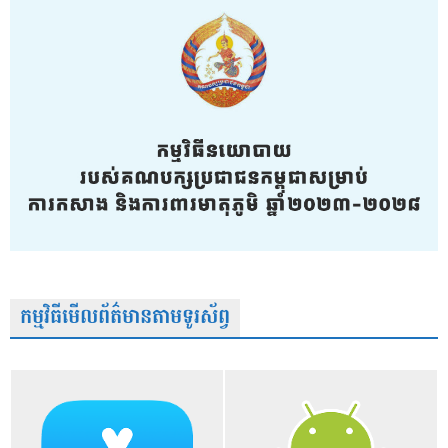
កម្មវិធីមើលព័ត៌មានតាមទូរស័ព្វ