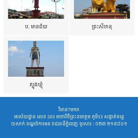
ប. មានជ័យ
ព្រះសីហនុ
ត្បូងឃ្មុំ
វិមាន7មករា
អាស័យដ្ឋាន លេខ 203 មហាវិថីព្រះនរោត្តម ភូមិ13 សង្កាត់ទន្លេ
បាសាក់ ខណ្ឌចំការមន រាជធានីភ្នំពេញ ទូរសារ : ០២៣ ២១៥៨០១