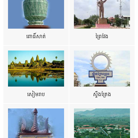
ពោធិ៍សាត់
ព្រៃវែង
សៀមរាប
ស្ទឹងត្រែង