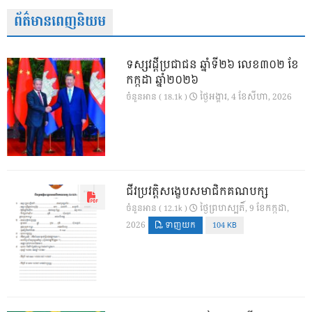
ព័ត៌មានពេញនិយម
ទស្សវដ្តីប្រជាជន ឆ្នាំទី២៦ លេខ៣០២ ខែ
កក្កដា ឆ្នាំ២០២៦
ថ្ងៃ​អង្គារ, 4 ខែ​សីហា, 2026
ចំនួនអាន ( 18.1k )
ជីវប្រវត្តិសង្ខេបសមាជិកគណបក្ស
ថ្ងៃ​ព្រហស្បតិ៍, 9 ខែ​កក្កដា,
ចំនួនអាន ( 12.1k )
2026
ទាញយក
104 KB