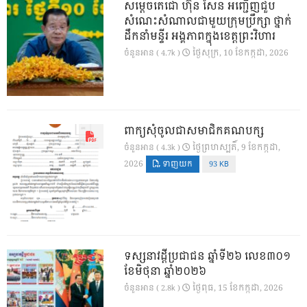
សម្តេចតេជោ ហ៊ុន សែន អញ្ជើញជួប
សំណេះសំណាលជាមួយក្រុមប្រឹក្សា ថ្នាក់
ដឹកនាំមន្ទីរ អង្គភាពក្នុងខេត្តព្រះវិហារ
ថ្ងៃ​សុក្រ, 10 ខែ​កក្កដា, 2026
ចំនួនអាន ( 4.7k )
ពាក្យសុំចូលជាសមាជិកគណបក្ស
ថ្ងៃ​ព្រហស្បតិ៍, 9 ខែ​កក្កដា,
ចំនួនអាន ( 4.3k )
2026
ទាញយក
93 KB
ទស្សនាវដ្ដីប្រជាជន ឆ្នាំទី២៦ លេខ៣០១
ខែមិថុនា ឆ្នាំ២០២៦
ថ្ងៃ​ពុធ, 15 ខែ​កក្កដា, 2026
ចំនួនអាន ( 2.8k )