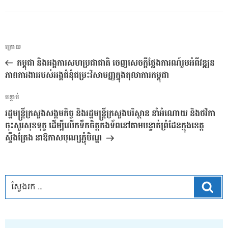
ការ​
អត្ថបទ
ក្រោយ
នាំទិស​
មុន
កម្ពុជា និងអង្គការសហប្រជាជាតិ ចេញសេចក្តីថ្លែងការណ៍រួមអំពីវឌ្ឍន
ប្រកាស
ភាពការងាររបស់អង្គជំនុំជម្រះវិសាមញ្ញក្នុងតុលាការកម្ពុជា
អត្ថបទ
បន្ទាប់
បន្ទាប់
រដ្ឋមន្រ្ដីក្រសួងសង្គមកិច្ច និងរដ្ឋមន្ត្រីក្រសួងបរិស្ថាន នាំអំណោយ និងថវិកា
ចុះសួរសុខទុក្ខ ដើម្បីលើកទឹកចិត្តកងទ័ពនៅតាមបន្ទាត់ព្រំដែនក្នុងខេត្ត
ស្ទឹងត្រែង នាឱកាសបុណ្យភ្ជុំបិណ្ឌ
ស្វែ