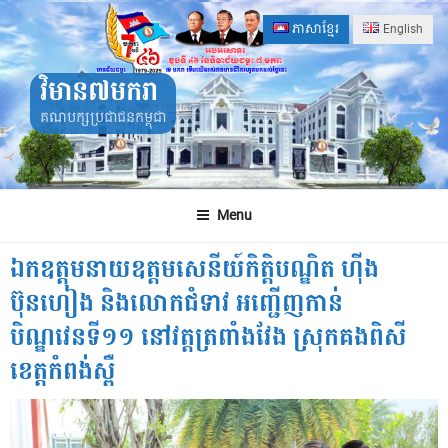
Skip
ភាសាខ្មែរ
English
to
content
វិមាន៧មករា
គណបក្សប្រជាជនកម្ពុជា
Menu
ឯកឧត្តមនាយឧត្តមសេនីយ៍កិតិ្តបណ្ឌិត ហ៊ីង
ប៊ុនហៀង និងលោកជំទាវ អញ្ជើញកាន់
បិណ្ឌវេនទី១១ នៅវត្តត្រពាំងវែង ស្រុកគងពិសី
ខេត្តកំពង់ស្ពឺ