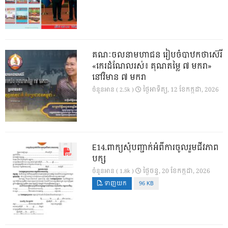
គណៈចលនាមហាជន រៀបចំបាឋកថាស៊េរី
«កេរដំណែលរស់៖ គុណតម្លៃ ៧ មករា»
នៅវិមាន ៧ មករា
ថ្ងៃ​អាទិត្យ, 12 ខែ​កក្កដា, 2026
ចំនួនអាន ( 2.5k )
E14.ពាក្យសុំបញ្ជាក់អំពីការចូលរួមជីវភាព
បក្ស
ថ្ងៃ​ចន្ទ, 20 ខែ​កក្កដា, 2026
ចំនួនអាន ( 1.8k )
ទាញយក
96 KB