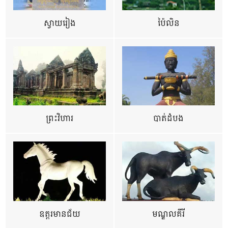
ស្វាយរៀង
ប៉ៃលិន
ព្រះវិហារ
បាត់ដំបង
ឧត្ដរមានជ័យ
មណ្ឌលគីរី