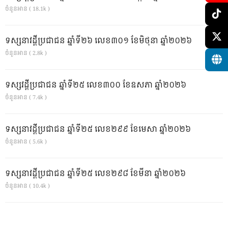
ចំនួនអាន ( 18.1k )
ទស្សនាវដ្ដីប្រជាជន ឆ្នាំទី២៦ លេខ៣០១ ខែមិថុនា ឆ្នាំ២០២៦
ចំនួនអាន ( 2.8k )
ទស្សវដ្តីប្រជាជន ឆ្នាំទី២៥ លេខ៣០០ ខែឧសភា ឆ្នាំ២០២៦
ចំនួនអាន ( 7.4k )
ទស្សនាវដ្ដីប្រជាជន ឆ្នាំទី២៥ លេខ២៩៩ ខែមេសា ឆ្នាំ២០២៦
ចំនួនអាន ( 5.6k )
ទស្សនាវដ្ដីប្រជាជន ឆ្នាំទី២៥ លេខ២៩៨ ខែមីនា ឆ្នាំ២០២៦
ចំនួនអាន ( 10.4k )