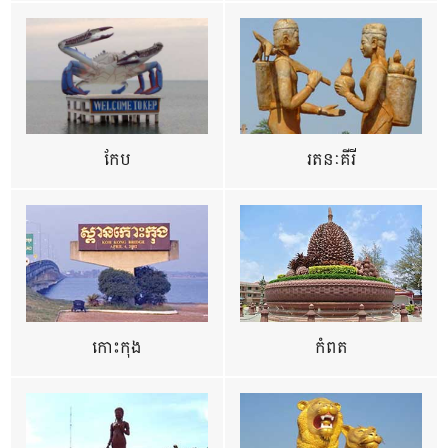
កែប
រតនៈគីរី
កោះកុង
កំពត