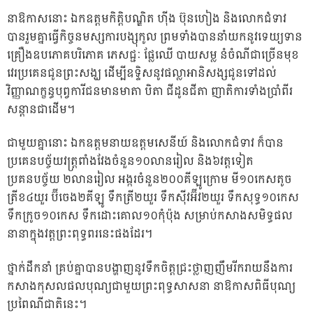
នាឱកាសនោះ ឯកឧត្តមកិតិ្តបណ្ឌិត ហ៊ីង ប៊ុនហៀង និងលោកជំទាវ
បានរួមគ្នាធ្វើកិច្ចនមស្សការបង្សុកូល ព្រមទាំងបាននាំយកនូវទេយ្យទាន
គ្រឿងឧបភោគបរិភោគ ភេសជ្ជៈ ផ្លែឈើ បាយសម្ល នំចំណីជាច្រើនមុខ
វេរប្រគេនជូនព្រះសង្ឃ ដើម្បីឧទ្ទិសនូវផល្លាអានិសង្សជូនទៅដល់
វិញ្ញាណក្ខន្ធបុព្វការីជនមានមាតា បិតា ជីដូនជីតា ញាតិការទាំងប្រាំពីរ
សន្តានជាដើម។
ជាមួយគ្នានោះ ឯកឧត្តមនាយឧត្តមសេនីយ៍ និងលោកជំទាវ ក៏បាន
ប្រគេនបច្ច័យវត្ត្រពាំងវែងចំនួន១០លានរៀល និង៦វត្តទៀត
ប្រគនបច្ច័យ ២លានរៀល អង្ករចំនួន២០០គីឡូក្រោម មី១០កេសតូច
ត្រីខ៤យួរ ប៊ីចេង២គីឡូ ទឹកត្រី២យួរ ទឹកស៊ីវអ៊ីវ២យួរ ទឹកសុទ្ធ១០កេស
ទឹកក្រូច១០កេស ទឹកដោះគោល១០កុំប៉ុង សម្រាប់កសាងសមិទ្ធផល
នានាក្នុងវត្តព្រះពុទ្ធពរនេះផងដែរ។
ថ្នាក់ដឹកនាំ គ្រប់គ្នាបានបង្ហាញនូវទឹកចិត្តជ្រះថ្លាញញឹមរីករាយនឹងការ
កសាងកុសលផលបុណ្យជាមួយព្រះពុទ្ធសាសនា នាឱកាសពិធីបុណ្យ
ប្រពៃណីជាតិនេះ។