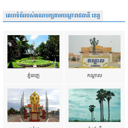
គេហទំព័ររបស់គណបក្សតាមបណ្តារាជធានី ខេត្ត
ភ្នំពេញ
កណ្តាល