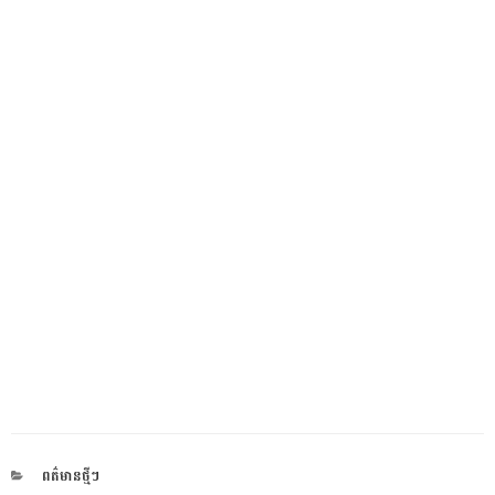
CATEGORIES
ពត៌មានថ្មីៗ