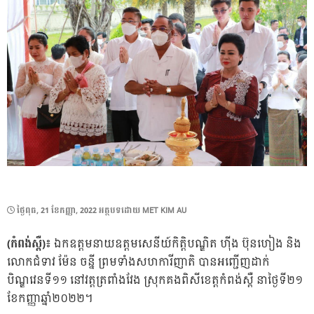
POSTED
ថ្ងៃ​ពុធ, 21 ខែ​កញ្ញា, 2022
អត្ថបទដោយ
MET KIM AU
ON
(កំពង់ស្ពឺ)៖
ឯកឧត្តមនាយឧត្តមសេនីយ៍កិតិ្តបណ្ឌិត ហ៊ីង ប៊ុនហៀង និង
លោកជំទាវ ម៉ែន ចន្នី ព្រមទាំងសហការីញាតិ បានអញ្ជើញដាក់
បិណ្ឌវេនទី១១ នៅវត្តត្រពាំងវែង ស្រុកគងពិសីខេត្តកំពង់ស្ពឺ នាថ្ងៃទី២១
ខែកញ្ញាឆ្នាំ២០២២។