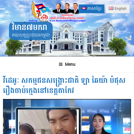
Skip
ភាសាខ្មែរ
English
to
content
វិមាន៧មករា
គណបក្សប្រជាជនកម្ពុជា
Menu
វីដេអូៈ សកម្មជនសង្គ្រោះជាតិ ឡា ឆៃយ៉ា បំផុស
រឿងចាប់ក្មេងនៅខេត្តតាកែវ