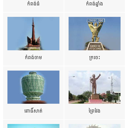
កំពង់ធំ
កំពង់ឆ្នាំង
កំពង់ចាម
ក្រចេះ
ពោធិ៍សាត់
ព្រៃវែង