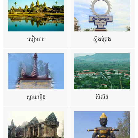
សៀមរាប
ស្ទឹងត្រែង
ស្វាយរៀង
ប៉ៃលិន