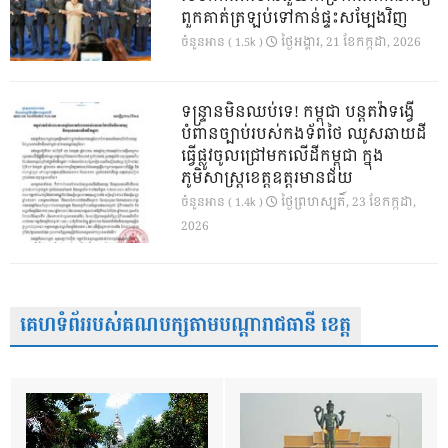
ពួកគាត់ត្រឡប់ទៅកាន់ផ្ទះសម្បែងវិញ
ថ្ងៃ​អង្គារ, 21 ខែ​កក្កដា, 2026
ចំនួនអាន ( 1.5k )
ទន្ទ្រានមិនឈប់ទេ! កម្ពុជា បន្តតវ៉ាទង្វើ
បំពានច្បាប់របស់កងទ័ពថៃ ឈូសឆាយដី
ធ្វើផ្លូវចូលជ្រៅមកលើដីកម្ពុជា ក្នុង
ភូមិសាស្ត្រខេត្តឧត្តរមានជ័យ
ថ្ងៃ​ព្រហស្បតិ៍, 23 ខែ​កក្កដា,
ចំនួនអាន ( 1.4k )
2026
គេហទំព័ររបស់គណបក្សតាមបណ្តារាជធានី ខេត្ត