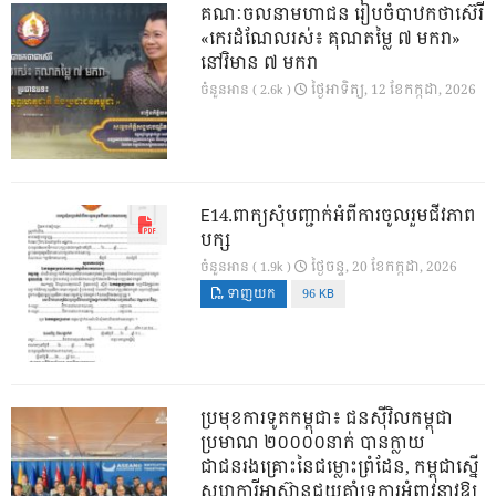
គណៈចលនាមហាជន រៀបចំបាឋកថាស៊េរី
«កេរដំណែលរស់៖ គុណតម្លៃ ៧ មករា»
នៅវិមាន ៧ មករា
ថ្ងៃ​អាទិត្យ, 12 ខែ​កក្កដា, 2026
ចំនួនអាន ( 2.6k )
E14.ពាក្យសុំបញ្ជាក់អំពីការចូលរួមជីវភាព
បក្ស
ថ្ងៃ​ចន្ទ, 20 ខែ​កក្កដា, 2026
ចំនួនអាន ( 1.9k )
ទាញយក
96 KB
ប្រមុខការទូតកម្ពុជា៖ ជនស៊ីវិលកម្ពុជា
ប្រមាណ ២០០០០នាក់ បានក្លាយ
ជាជនរងគ្រោះនៃជម្លោះព្រំដែន, កម្ពុជាស្នើ
សហការីអាស៊ានជួយគាំទ្រការអំពាវនាវឱ្យ