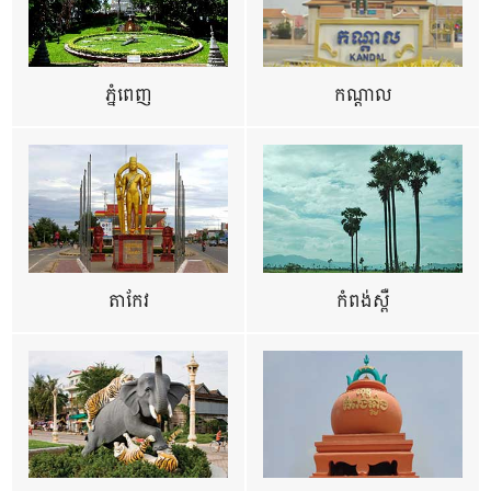
ភ្នំពេញ
កណ្តាល
តាកែវ
កំពង់ស្ពឺ