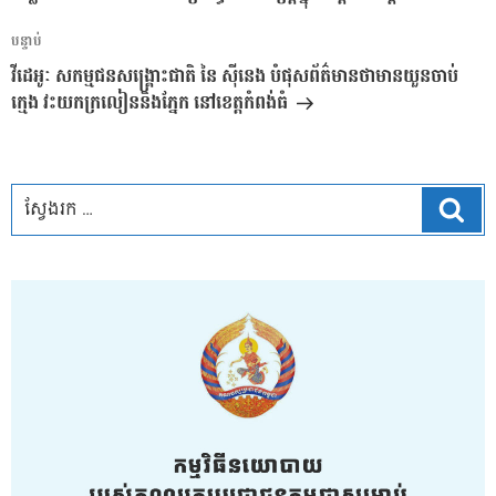
អត្ថបទ
បន្ទាប់
បន្ទាប់
វីដេអូៈ សកម្មជនសង្គ្រោះជាតិ នៃ ស៊ីនេង បំផុសព័ត៌មានថាមានយួនចាប់
ក្មេង វះយកក្រលៀននិងភ្នែក នៅខេត្តកំពង់ធំ
ស្វែ