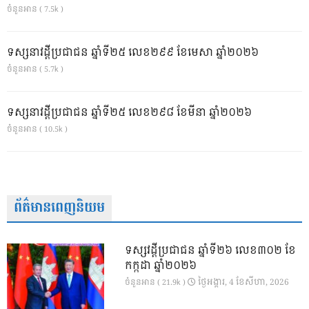
ចំនួនអាន ( 7.5k )
ទស្សនាវដ្ដីប្រជាជន ឆ្នាំទី២៥ លេខ២៩៩ ខែមេសា ឆ្នាំ២០២៦
ចំនួនអាន ( 5.7k )
ទស្សនាវដ្ដីប្រជាជន ឆ្នាំទី២៥ លេខ២៩៨ ខែមីនា ឆ្នាំ២០២៦
ចំនួនអាន ( 10.5k )
ព័ត៌មានពេញនិយម
ទស្សវដ្តីប្រជាជន ឆ្នាំទី២៦ លេខ៣០២ ខែ
កក្កដា ឆ្នាំ២០២៦
ថ្ងៃ​អង្គារ, 4 ខែ​សីហា, 2026
ចំនួនអាន ( 21.9k )