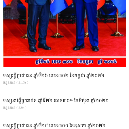
ទស្សវដ្តីប្រជាជន ឆ្នាំទី២៦ លេខ៣០២ ខែកក្កដា ឆ្នាំ២០២៦
ចំនួនអាន ( 21.9k )
ទស្សនាវដ្ដីប្រជាជន ឆ្នាំទី២៦ លេខ៣០១ ខែមិថុនា ឆ្នាំ២០២៦
ចំនួនអាន ( 2.9k )
ទស្សវដ្តីប្រជាជន ឆ្នាំទី២៥ លេខ៣០០ ខែឧសភា ឆ្នាំ២០២៦