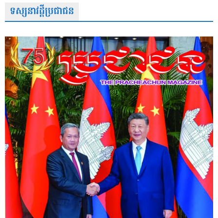
ទស្សនាវដ្តីប្រជាជន