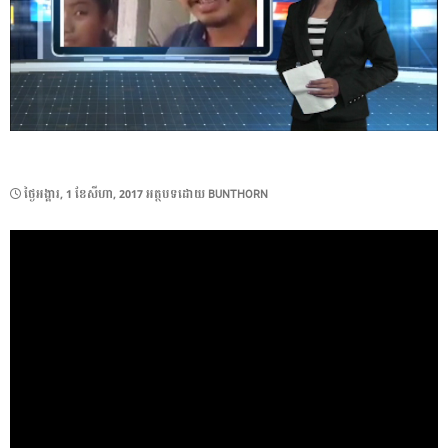
POSTED
ថ្ងៃ​អង្គារ, 1 ខែ​សីហា, 2017
អត្ថបទដោយ
BUNTHORN
ON