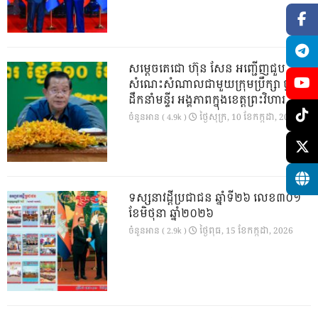
សម្តេចតេជោ ហ៊ុន សែន អញ្ជើញជួប
សំណេះសំណាលជាមួយក្រុមប្រឹក្សា ថ្នាក់
ដឹកនាំមន្ទីរ អង្គភាពក្នុងខេត្តព្រះវិហារ
ថ្ងៃ​សុក្រ, 10 ខែ​កក្កដា, 2026
ចំនួនអាន ( 4.9k )
ទស្សនាវដ្ដីប្រជាជន ឆ្នាំទី២៦ លេខ៣០១
ខែមិថុនា ឆ្នាំ២០២៦
ថ្ងៃ​ពុធ, 15 ខែ​កក្កដា, 2026
ចំនួនអាន ( 2.9k )