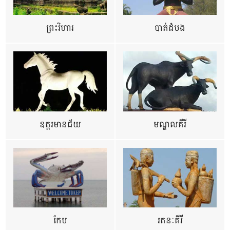
ព្រះវិហារ
បាត់ដំបង
ឧត្ដរមានជ័យ
មណ្ឌលគីរី
កែប
រតនៈគីរី