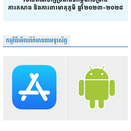
កម្មវិធីមើលព័ត៌មានតាមទូរស័ព្វ