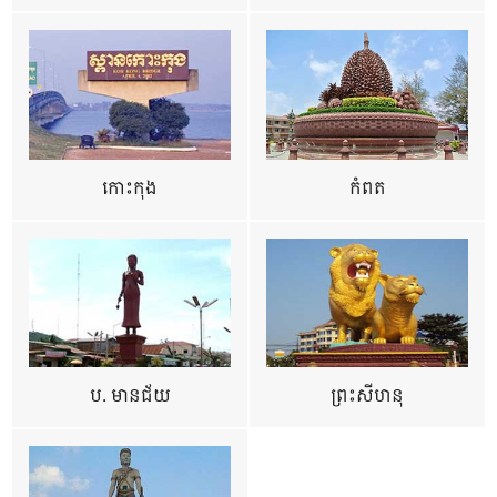
កោះកុង
កំពត
ប. មានជ័យ
ព្រះសីហនុ