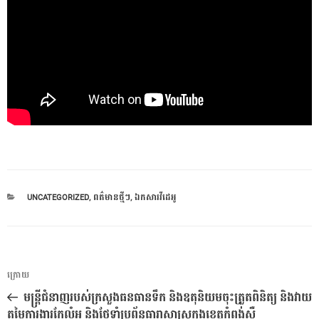
CATEGORIES
UNCATEGORIZED
,
ពត៌មានថ្មីៗ
,
ឯកសារវីដេអូ
ការ​
អត្ថបទ
ក្រោយ
នាំទិស​
មុន
មន្ត្រីជំនាញរបស់ក្រសួងធនធានទឹក និងឧតុនិយមចុះត្រួតពិនិត្យ និងវាយ
ប្រកាស
តម្លៃការងារកែលំអ និងថែទាំប្រព័ន្ធធារាសាស្ត្រក្នុងខេត្តកំពង់ស្ពឺ