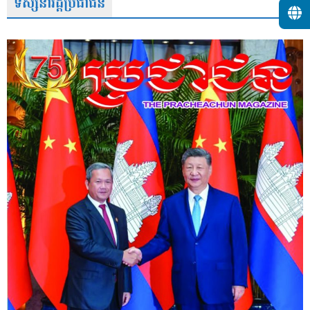
ទស្សនាវដ្តីប្រជាជន