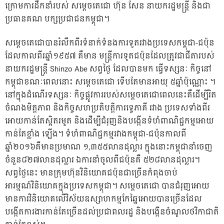
ក្រោមការដឹកនាំរបស់ សម្តេចតេជោ ហ៊ុន សែន នាយករដ្ឋមន្រ្តី និងជា
ប្រធានគណ បក្សប្រជាជនកម្ពុជា។
សម្តេចតេជោបានរំលឹកពីរទំនាក់ទំនងការទូតរវាងប្រទេសកម្ពុជា-ជប៉ុន
ដែលកាលពីរឆ្នាំ១៩៥៧ គឺមាន មន្ត្រីការទូតជប៉ុនដែលត្រូវជាជីតារបស់
នាយករដ្ឋមន្ត្រី Shinzo Abe សព្វថ្ងៃ ដែលបានមក ធ្វើទស្សនៈ កិច្ចនៅ
កម្ពុជាខណៈពេលនោះ សម្តេចតេជោ ទើបតែមានអាយុ ៥ឆ្នាំប៉ុណ្ណោះ ។
នៅក្នុងដំណើរទស្សនៈ កិច្ចផ្លូវការរបស់សម្តេចតេជោពេលនេះគឺដើម្បីរិត
ចំណងមិត្តភាព និងកិច្ចសហប្រតិបត្តិការទ្វេភាគី រវាង ប្រទេសទាំងពីរ
អោយកាន់តែស្អិតរមួត និងដើម្បីជំរុញនិងបង្កើនទំហំពាណិជ្ជកម្មអោយ
កាន់តែខ្លាំង ឡើង។ ទំហំពាណិជ្ជកម្មរវាងកម្ពុជា-ជប៉ុនកាលពី
ឆ្នាំ២០១៦គឺមានប្រមាណ ១,៣៥៥លានដុល្លារ ក្នុងនោះកម្ពុជានាំចេញ
ចំនួន៨២៧លានដុល្លារ ឯការនាំចូលពីជប៉ុនគឺ ៥២៨លានដុល្លារ។
សព្វថ្ងៃនេះ មានក្រុមហ៊ុនវិនិយោគជប៉ុនជាច្រើនកំពុងចាប់
អារម្មណ៍វិនិយោគក្នុងប្រទេសកម្ពុជា។ សម្តេចតេជោ បានជំរុញអោយ
មានការវិនិយោគលើវិស័យឧស្សាហកម្មកែឆ្នៃអោយបានច្រើនដែល
បង្កើតការងារកាន់តែច្រើនដល់ប្រជាពលរដ្ឋ និងបង្កើនចំណូលថវិកាជាតិ