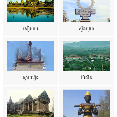
សៀមរាប
ស្ទឹងត្រែង
ស្វាយរៀង
ប៉ៃលិន