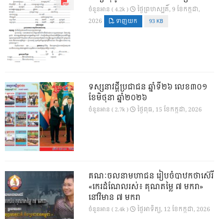
ថ្ងៃ​ព្រហស្បតិ៍, 9 ខែ​កក្កដា,
ចំនួនអាន ( 4.2k )
2026
ទាញយក
93 KB
ទស្សនាវដ្ដីប្រជាជន ឆ្នាំទី២៦ លេខ៣០១
ខែមិថុនា ឆ្នាំ២០២៦
ថ្ងៃ​ពុធ, 15 ខែ​កក្កដា, 2026
ចំនួនអាន ( 2.7k )
គណៈចលនាមហាជន រៀបចំបាឋកថាស៊េរី
«កេរដំណែលរស់៖ គុណតម្លៃ ៧ មករា»
នៅវិមាន ៧ មករា
ថ្ងៃ​អាទិត្យ, 12 ខែ​កក្កដា, 2026
ចំនួនអាន ( 2.4k )