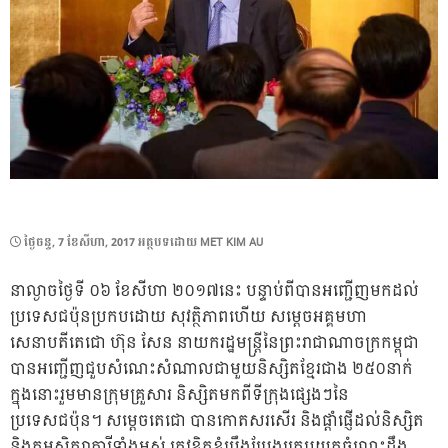
POSTED
ថ្ងៃ​ចន្ទ, 7 ខែ​សីហា, 2017
អត្ថបទដោយ
MET KIM AU
ON
នាល្ងាចថ្ងៃទី ០៦ ខែសីហា ២០១៧នេះ បន្ទាប់ពីបានអញ្ជើញមកដល់
ប្រទេសជប៉ុនប្រកបដោយ សុវត្ថិភាពហើយ សម្តេចអគ្គមហា
សេនាបតីតេជោ ហ៊ុន សែន នាយករដ្ឋមន្រ្តីនៃព្រះរាជាណាចក្រកម្ពុជា
បានអញ្ជើញជួបសំណេះសំណាលជាមួយនិស្សិតខ្មែរជាង ២៥០នាក់
ក្នុងនោះរួមមានក្រុមគ្រួសារ និស្សិតមកពីទីក្រុងផ្សេងៗនៃ
ប្រទេសជប៉ុន។ សម្តេចតេជោ បានកោតសរសើរ និងផ្តាំផ្ញើដល់និស្សិត
និងកម្មសិក្សាការីទាំងអស់ ត្រូវខិតខំប្រឹងប្រែងក្រេបយកចំណេះដឹង