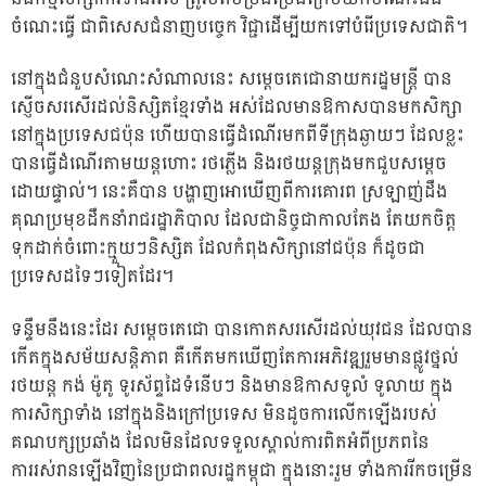
ចំណេះធ្វើ ជាពិសេសជំនាញបច្ចេក វិជ្ជាដើម្បីយកទៅបំរើប្រទេសជាតិ។
នៅក្នុងជំនួបសំណេះសំណាលនេះ សម្តេចតេជោនាយករដ្ឋមន្រ្តី បាន
ស្ញើចសរសើរដល់និស្សិតខ្មែរទាំង អស់ដែលមានឱកាសបានមកសិក្សា
នៅក្នុងប្រទេសជប៉ុន ហើយបានធ្វើដំណើរមកពីទីក្រុងឆ្ងាយៗ ដែលខ្លះ
បានធ្វើដំណើរតាមយន្តហោះ រថភ្លើង និងរថយន្តក្រុងមកជួបសម្តេច
ដោយផ្ទាល់។ នេះគឺបាន បង្ហាញអោឃើញពីការគោរព ស្រឡាញ់ដឹង
គុណប្រមុខដឹកនាំរាជរដ្ឋាភិបាល ដែលជានិច្ចជាកាលតែង តែយកចិត្ត
ទុកដាក់ចំពោះក្មួយៗនិស្សិត ដែលកំពុងសិក្សានៅជប៉ុន ក៏ដូចជា
ប្រទេសដទៃៗទៀតដែរ។
ទន្ទឹមនឹងនេះដែរ សម្តេចតេជោ បានកោតសរសើរដល់យុវជន ដែលបាន
កើតក្នុងសម័យសន្តិភាព គឺកើតមកឃើញតែការអភិវឌ្ឍរួមមានផ្លូវថ្នល់
រថយន្ត កង់ ម៉ូតូ ទូរស័ព្ទដៃទំនើបៗ និងមានឱកាសទូលំ ទូលាយ ក្នុង
ការសិក្សាទាំង នៅក្នុងនិងក្រៅប្រទេស មិនដូចការលើកឡើងរបស់
គណបក្សប្រឆាំង ដែលមិនដែលទទួលស្គាល់ការពិតអំពីប្រភពនៃ
ការរស់រានឡើងវិញនៃប្រជាពលរដ្ឋកម្ពុជា ក្នុងនោះរួម ទាំងការរីកចម្រើន