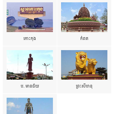
កោះកុង
កំពត
ប. មានជ័យ
ព្រះសីហនុ