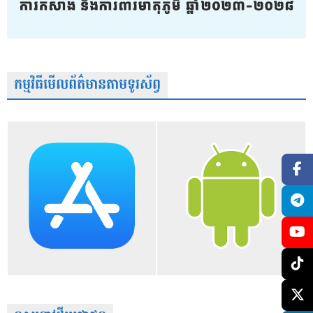
កម្មវិធីមើលព័ត៌មានតាមទូរស័ព្វ