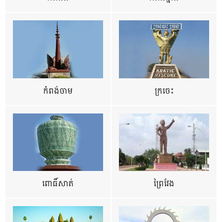
កំពង់ចាម
ក្រចេះ
ពោធិ៍សាត់
ព្រៃវែង