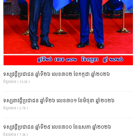
ទស្សវដ្តីប្រជាជន ឆ្នាំទី២៦ លេខ៣០២ ខែកក្កដា ឆ្នាំ២០២៦
ចំនួនអាន ( 13.2k )
ទស្សនាវដ្ដីប្រជាជន ឆ្នាំទី២៦ លេខ៣០១ ខែមិថុនា ឆ្នាំ២០២៦
ចំនួនអាន ( 2.7k )
ទស្សវដ្តីប្រជាជន ឆ្នាំទី២៥ លេខ៣០០ ខែឧសភា ឆ្នាំ២០២៦
ចំនួនអាន ( 7.3k )