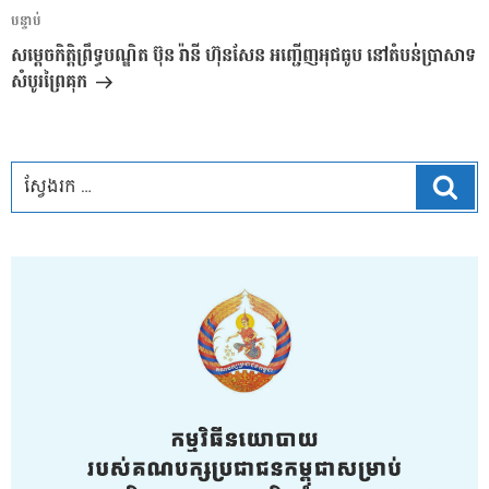
អត្ថបទ
បន្ទាប់
បន្ទាប់
សម្ដេចកិត្ដិព្រឹទ្ធបណ្ឌិត ប៊ុន រ៉ានី ហ៊ុនសែន អញ្ជើញអុជធូប នៅតំបន់ប្រាសាទ
សំបូរព្រៃគុក
ស្វែ