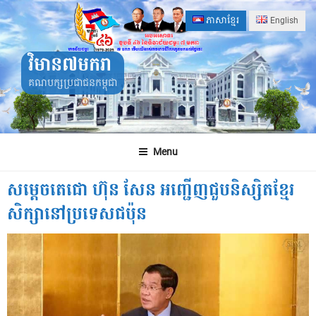
Skip
ភាសាខ្មែរ
English
to
content
វិមាន៧មករា
គណបក្សប្រជាជនកម្ពុជា
Menu
សម្តេចតេជោ ហ៊ុន សែន អញ្ជើញជួបនិស្សិតខ្មែរ
សិក្សានៅប្រទេសជប៉ុន