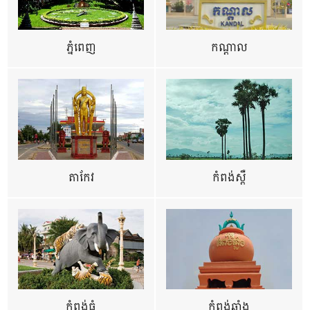
ភ្នំពេញ
កណ្តាល
តាកែវ
កំពង់ស្ពឺ
កំពង់ធំ
កំពង់ឆ្នាំង