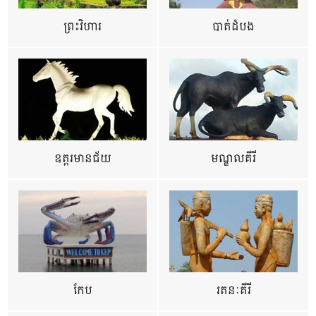
ព្រះវិហារ
បាត់ដំបង
ឧត្ដរមានជ័យ
មណ្ឌលគីរី
កែប
រតនៈគីរី