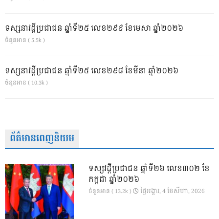
ទស្សនាវដ្ដីប្រជាជន ឆ្នាំទី២៥ លេខ២៩៩ ខែមេសា ឆ្នាំ២០២៦
ចំនួនអាន ( 5.5k )
ទស្សនាវដ្ដីប្រជាជន ឆ្នាំទី២៥ លេខ២៩៨ ខែមីនា ឆ្នាំ២០២៦
ចំនួនអាន ( 10.3k )
ព័ត៌មានពេញនិយម
ទស្សវដ្តីប្រជាជន ឆ្នាំទី២៦ លេខ៣០២ ខែ
កក្កដា ឆ្នាំ២០២៦
ថ្ងៃ​អង្គារ, 4 ខែ​សីហា, 2026
ចំនួនអាន ( 13.2k )