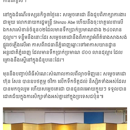
កាន់តែខ្ពស់។
នៅក្នុងដំណើរទស្សនកិច្ច៣ថ្ងៃនេះ សម្តេចតេជោ នឹងជួបពិភាក្សាការងារ
ជាមួយ លោកនាយករដ្ឋមន្រ្តី Shinzo Abe ហើយនឹងចុះហត្ថលេខាលើ
ឯកសារសំខាន់ចំនួន០២ដែលមានទឹកប្រាក់ប្រមាណជាង ២៤០លាន
ដុល្លារ។ ទន្ទឹមនឹងនោះដែរ សម្តេចតេជោនឹងពិភាក្សាអំពីគំរោងសាងសង់
ផ្លូវរថភ្លើងលើអា កាសពីរាជធានីភ្នំពេញឆ្ពោះទៅអាកាសយានដ្ឋាន
អន្តរជាតិភ្នំពេញ ដែលមានទឹកប្រាក់ប្រមាណ ៨០០ លានដុល្លារ ដែល
គ្រោងនឹងស្នើនៅក្នុងជំនួបនេះដែរ។
មុននឹងបញ្ចាប់ពិធីសំណេះសំណាលកាលពីល្ងាចមិញនេះ សម្តេចតេជោ
ហ៊ុន សែន បានឧបថត្ថម្ភ ថវិកា លើកទឹកចិត្តដល់ និស្សិតទាំងអស់ដែល
បានមកចូលរួម ហើយសម្តេចតេជោ បានជូនពរអោយក្មួយៗ ទទួលបាន
ជោគជ័យក្នុងការសិក្សាទាំងអស់គ្នានៅក្នុងប្រទេសជប៉ុន៕