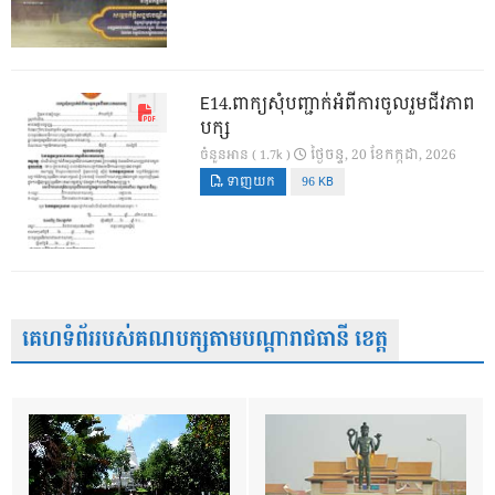
E14.ពាក្យសុំបញ្ជាក់អំពីការចូលរួមជីវភាព
បក្ស
ថ្ងៃ​ចន្ទ, 20 ខែ​កក្កដា, 2026
ចំនួនអាន ( 1.7k )
ទាញយក
96 KB
គេហទំព័ររបស់គណបក្សតាមបណ្តារាជធានី ខេត្ត