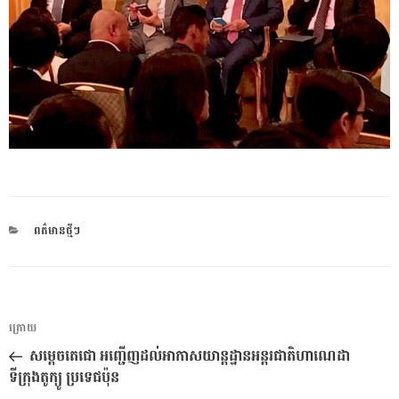
CATEGORIES
ពត៌មានថ្មីៗ
ការ​
អត្ថបទ
ក្រោយ
នាំទិស​
មុន
សម្ដេចតេជោ អញ្ជើញដល់អាកាសយាន្តដ្ឋានអន្តរជាតិហាណេដា
ប្រកាស
ទីក្រុងតូក្យូ ប្រទេជប៉ុន