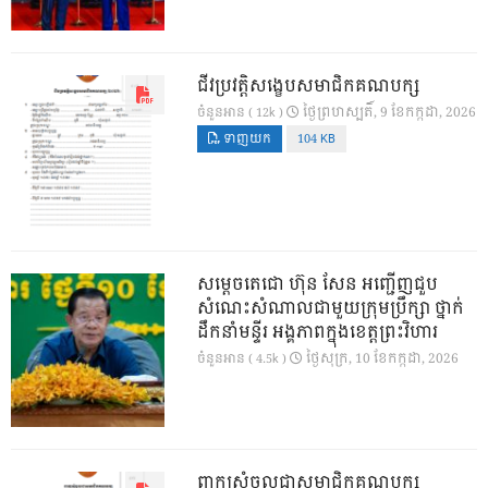
ជីវប្រវត្តិសង្ខេបសមាជិកគណបក្ស
ថ្ងៃ​ព្រហស្បតិ៍, 9 ខែ​កក្កដា, 2026
ចំនួនអាន ( 12k )
ទាញយក
104 KB
សម្តេចតេជោ ហ៊ុន សែន អញ្ជើញជួប
សំណេះសំណាលជាមួយក្រុមប្រឹក្សា ថ្នាក់
ដឹកនាំមន្ទីរ អង្គភាពក្នុងខេត្តព្រះវិហារ
ថ្ងៃ​សុក្រ, 10 ខែ​កក្កដា, 2026
ចំនួនអាន ( 4.5k )
ពាក្យសុំចូលជាសមាជិកគណបក្ស