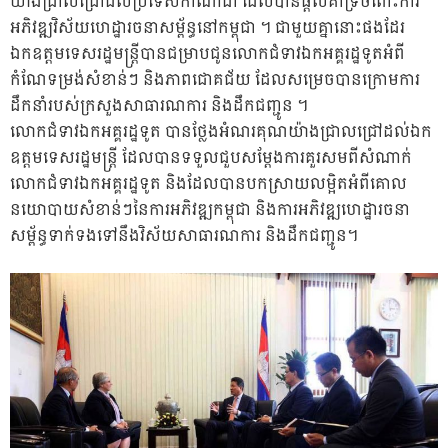
យ៉ាងជ្រាលជ្រៅដល់ប្រទេសកាណាដា ដែលបានផ្តល់គាំទ្រចំពោះការ
អភិវឌ្ឍវិស័យហេដ្ឋារចនាសម្ព័ន្ធនៅកម្ពុជា ។ ជាមួយគ្នានោះផងដែរ
ឯកឧត្ដមទេសរដ្ឋមន្ត្រីបានជម្រាបជូនលោកជំទាវឯកអគ្គរដ្ឋទូតអំពី
កំណែទម្រង់សំខាន់ៗ និងភាពជោគជ័យ ដែលសម្រេចបានក្រោមការ
ដឹកនាំរបស់ក្រសួងសាធារណការ និងដឹកជញ្ជូន ។
លោកជំទាវឯកអគ្គរដ្ឋទូត បានថ្លែងអំណរគុណយ៉ាងជ្រាលជ្រៅដល់ឯក
ឧត្តមទេសរដ្ឋមន្ត្រី ដែលបានទទួលជួបសម្តែងការគួរសមពីសំណាក់
លោកជំទាវឯកអគ្គរដ្ឋទូត និងដែលបានបកស្រាយលម្អិតអំពីគោល
នយោបាយសំខាន់ៗនៃការអភិវឌ្ឍកម្ពុជា និងការអភិវឌ្ឍហេដ្ឋារចនា
សម្ព័ន្ធទាក់ទងទៅនឹងវិស័យសាធារណការ និងដឹកជញ្ជូន។