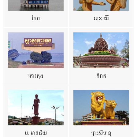
កែប
រតនៈគីរី
កោះកុង
កំពត
ប. មានជ័យ
ព្រះសីហនុ