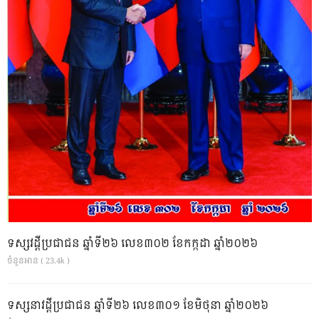
ទស្សវដ្តីប្រជាជន ឆ្នាំទី២៦ លេខ៣០២ ខែកក្កដា ឆ្នាំ២០២៦
ចំនួនអាន ( 23.4k )
ទស្សនាវដ្ដីប្រជាជន ឆ្នាំទី២៦ លេខ៣០១ ខែមិថុនា ឆ្នាំ២០២៦