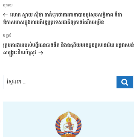
ការ​
អត្ថបទ
ក្រោយ
នាំទិស​
មុន
លោក ស្វាយ ស៊ីថា ចាត់ទុកថាការធានាបាននូវសុខសន្តិភាព គឺជា
ប្រកាស
ឱកាសមាសក្នុងការអភិវឌ្ឍប្រទេសជាតិឲ្យកាន់តែរីកចម្រើន
អត្ថបទ
បន្ទាប់
បន្ទាប់
ក្រុមការងាររបស់មន្ទីរធនធានទឹក និងឧតុនិយមខេត្តឧត្តរមានជ័យ អន្តរាគមន៍
សង្គ្រោះដំណាំស្រូវ
ស្វែ