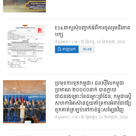
E14.ពាក្យសុំបញ្ជាក់អំពីការចូលរួមជីវភាព
បក្ស
ថ្ងៃ​ចន្ទ, 20 ខែ​កក្កដា, 2026
ចំនួនអាន ( 1.9k )
ទាញយក
96 KB
ប្រមុខការទូតកម្ពុជា៖ ជនស៊ីវិលកម្ពុជា
ប្រមាណ ២០០០០នាក់ បានក្លាយ
ជាជនរងគ្រោះនៃជម្លោះព្រំដែន, កម្ពុជាស្នើ
សហការីអាស៊ានជួយគាំទ្រការអំពាវនាវឱ្យ
ពួកគាត់ត្រឡប់ទៅកាន់ផ្ទះសម្បែងវិញ
ថ្ងៃ​អង្គារ, 21 ខែ​កក្កដា, 2026
ចំនួនអាន ( 1.5k )