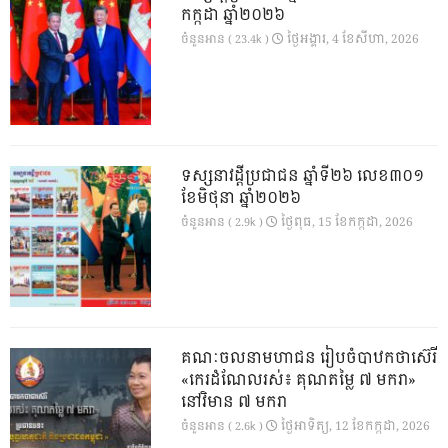
កក្កដា ឆ្នាំ២០២៦
ថ្ងៃ​អង្គារ, 4 ខែ​សីហា, 2026
ចំនួនអាន ( 23.4k )
ទស្សនាវដ្ដីប្រជាជន ឆ្នាំទី២៦ លេខ៣០១
ខែមិថុនា ឆ្នាំ២០២៦
ថ្ងៃ​ពុធ, 15 ខែ​កក្កដា, 2026
ចំនួនអាន ( 2.9k )
គណៈចលនាមហាជន រៀបចំបាឋកថាស៊េរី
«កេរដំណែលរស់៖ គុណតម្លៃ ៧ មករា»
នៅវិមាន ៧ មករា
ថ្ងៃ​អាទិត្យ, 12 ខែ​កក្កដា, 2026
ចំនួនអាន ( 2.6k )