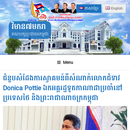
Skip
ភាសាខ្មែរ
English
to
content
វិមាន៧មករា
គណបក្សប្រជាជនកម្ពុជា
Menu
ជំនួបសំដែងការស្វាគមន៍ពីសំណាក់លោកជំទាវ
Donica Pottie ឯកអគ្គរដ្ឋទូតកាណាដាប្រចាំនៅ
ប្រទេសថៃ និងព្រះរាជាណាចក្រកម្ពុជា