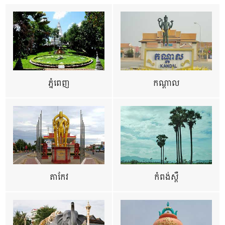
ភ្នំពេញ
កណ្តាល
តាកែវ
កំពង់ស្ពឺ