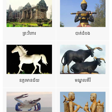
ព្រះវិហារ
បាត់ដំបង
ឧត្ដរមានជ័យ
មណ្ឌលគីរី