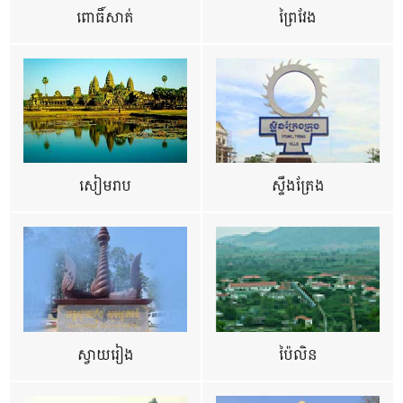
ពោធិ៍សាត់
ព្រៃវែង
សៀមរាប
ស្ទឹងត្រែង
ស្វាយរៀង
ប៉ៃលិន