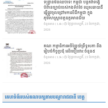
ទន្ទ្រានមិនឈប់ទេ! កម្ពុជា បន្តតវ៉ាទង្វើ
បំពានច្បាប់របស់កងទ័ពថៃ ឈូសឆាយដី
ធ្វើផ្លូវចូលជ្រៅមកលើដីកម្ពុជា ក្នុង
ភូមិសាស្ត្រខេត្តឧត្តរមានជ័យ
ថ្ងៃ​ព្រហស្បតិ៍, 23 ខែ​កក្កដា,
ចំនួនអាន ( 1.4k )
2026
គណៈកម្មាធិការអចិន្ត្រៃយ៍ព្រឹទ្ធសភា នឹង
រៀបចំកិច្ចប្រជុំ លើរបៀបវារៈចំនួន៥
ថ្ងៃ​ព្រហស្បតិ៍, 23 ខែ​កក្កដា,
ចំនួនអាន ( 1.3k )
2026
គេហទំព័ររបស់គណបក្សតាមបណ្តារាជធានី ខេត្ត