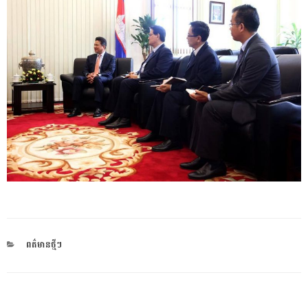
CATEGORIES
ពត៌មានថ្មីៗ