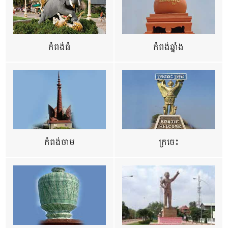
កំពង់ធំ
កំពង់ឆ្នាំង
កំពង់ចាម
ក្រចេះ