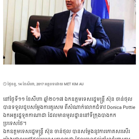
POSTED
ថ្ងៃ​ចន្ទ, 14 ខែ​សីហា, 2017
អត្ថបទដោយ
MET KIM AU
ON
នៅថ្ងៃទី១១ ខែសីហា ឆ្នាំ២០១៧ ឯកឧត្ដមទេសរដ្ឋមន្ត្រី ស៊ុន ចាន់ថុល
បានទទួលជួបសម្តែងការគួរសម ពីសំណាក់លោកជំទាវ Donica Pottie
ឯកអគ្គរដ្ឋទូតកាណាដា ដែលមានមូលដ្ឋាននៅទីក្រុងបាងកក
ប្រទេសថៃ។
ឯកឧត្តមទេសរដ្ឋមន្រ្តី ស៊ុន ចាន់ថុល បានសម្តែងនូវការកោតសរសើរ