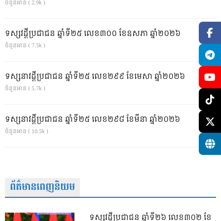
ចំនួនអាន ( 2.9k )
ទស្សវដ្តីប្រជាជន ឆ្នាំទី២៥ លេខ៣០០ ខែឧសភា ឆ្នាំ២០២៦
ចំនួនអាន ( 7.5k )
ទស្សនាវដ្ដីប្រជាជន ឆ្នាំទី២៥ លេខ២៩៩ ខែមេសា ឆ្នាំ២០២៦
ចំនួនអាន ( 5.7k )
ទស្សនាវដ្ដីប្រជាជន ឆ្នាំទី២៥ លេខ២៩៨ ខែមីនា ឆ្នាំ២០២៦
ចំនួនអាន ( 10.5k )
ព័ត៌មានពេញនិយម
ទស្សវដ្តីប្រជាជន ឆ្នាំទី២៦ លេខ៣០២ ខែ