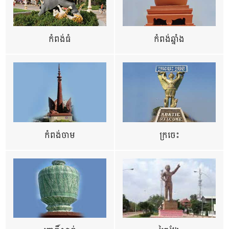
កំពង់ធំ
កំពង់ឆ្នាំង
កំពង់ចាម
ក្រចេះ