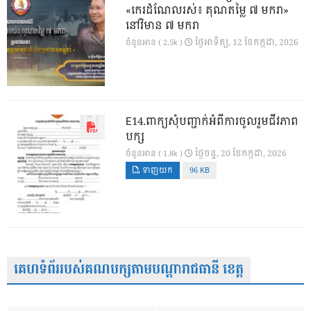
«កេរដំណែលរស់៖ គុណតម្លៃ ៧ មករា»
នៅវិមាន ៧ មករា
ថ្ងៃ​អាទិត្យ, 12 ខែ​កក្កដា, 2026
ចំនួនអាន ( 2.5k )
E14.ពាក្យសុំបញ្ជាក់អំពីការចូលរួមជីវភាព
បក្ស
ថ្ងៃ​ចន្ទ, 20 ខែ​កក្កដា, 2026
ចំនួនអាន ( 1.8k )
ទាញយក
96 KB
គេហទំព័ររបស់គណបក្សតាមបណ្តារាជធានី ខេត្ត