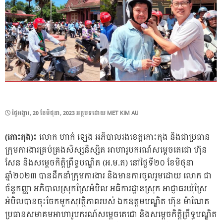
POSTED
ថ្ងៃ​អង្គារ, 20 ខែ​មិថុនា, 2023
អត្ថបទដោយ
MET KIM AU
ON
(កោះកុង)៖
លោក ហាក់ ឡេង អភិបាលរងខេត្តកោះកុង និងជាប្រធាន
ក្រុមការងារគ្រប់គ្រងសិស្សនិស្សិត អាហារូបករណ៍សម្តេចតេជោ ហ៊ុន
សែន និងសម្តេចកិត្តិព្រឹទ្ធបណ្ឌិត (អ.ម.ត) នៅថ្ងៃទី២០ ខែមិថុនា
ឆ្នាំ២០២៣ បានដឹកនាំក្រុមការងារ និងមានការចូលរួមដោយ លោក ជា
ច័ន្ទកញ្ញា អភិបាលស្រុកស្រែអំបិល អធិការដ្ឋានស្រុក អាជ្ញាធរឃុំស្រែ
អំបិលបានចុះចែកមួកសុវត្ថិភាពរបស់ ឯកឧត្តមបណ្ឌិត ហ៊ុន ម៉ាណែត
ប្រធានសមាគមអាហារូបករណ៍សម្តេចតេជោ និងសម្តេចកិត្តិព្រឹទ្ធបណ្ឌិត