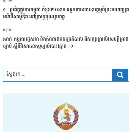
អត្ថបទ
ក្រោយ
នាំទិស​
មុន
ប្រតិភូផ្លូវការកម្ពុជា ចំនួន២០នាក់ ទទួលបានការឧបត្ថម្ភពីព្រះមហាក្សត្រ
ប្រកាស
អារ៉ាប៊ីសាអូឌីត ទៅប្រារព្ធបុណ្យហាជ្ជ
អត្ថបទ
បន្ទាប់
បន្ទាប់
គណៈកម្មការរដ្ឋសភា និងតំណាងរាជរដ្ឋាភិបាល ពិភាក្សាគ្នាលើសេចក្តីព្រាង
ច្បាប់ ស្តីពីវិសោធនកម្មច្បាប់បោះឆ្នោត
ស្វែ