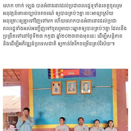
លោក ហាក់ ឡេង បានអំពាវរនាវដល់ប្រជាពលរដ្ឋទូទាំងខេត្តចូលរួម
អនុវត្តន៍គោរពច្បាប់ចរាចរណ៍ ឲ្យបានគ្រប់ៗគ្នា ចេះអាធ្យាស្រ័យ
អនុគ្រោះឲ្យគ្នាទៅវិញទៅមក ហើយលោកបានអំពារនាវដល់ប្រជា
ពលរដ្ឋទាំងអស់អញ្ជើញទៅចូលរួមបោះឆ្នោតឲ្យបានគ្រប់ៗគ្នា ដែលនឹង
ប្រព្រឹតទៅនៅថ្ងៃទី២៣ កក្កដា ឆ្នាំ២០២៣ខាងមុខនេះ ដើម្បីសន្តិភាព
និងដើម្បីអភិវឌ្ឍន៍ប្រទេសជាតិ ឲ្យកាន់តែរីកចម្រើនគ្រប់វិស័យ៕