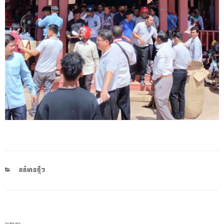
CATEGORIES
ពត៌មានថ្មីៗ
ការ​