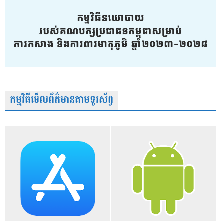
កម្មវិធីមើលព័ត៌មានតាមទូរស័ព្វ