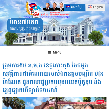
Skip
ភាសាខ្មែរ
English
to
content
វិមាន៧មករា
គណបក្សប្រជាជនកម្ពុជា
Menu
ក្រុមការងារ អ.ម.ត ខេត្តកោះកុង ចែកមួក
សុវត្ថិភាពជាអំណោយរ​ប​ស់ឯកឧត្តមបណ្ឌិត ហ៊ុន
ម៉ាណែត ជូនពលរដ្ឋប្រកបមុខរបររត់ម៉ូតូឌុប និង
ផ្សព្វផ្សាយពីច្បាប់ចរាចណ៍