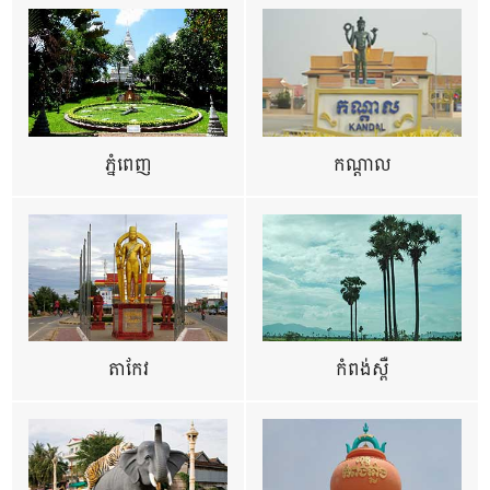
ភ្នំពេញ
កណ្តាល
តាកែវ
កំពង់ស្ពឺ