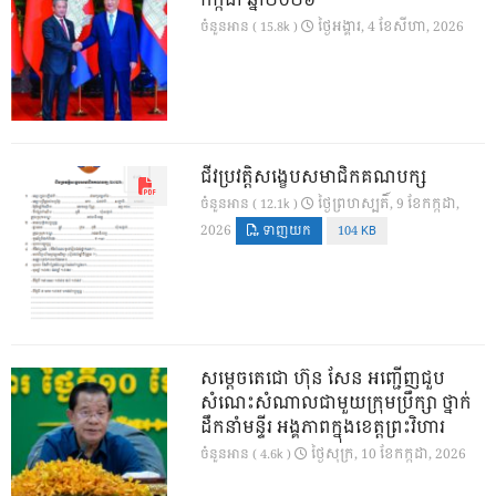
កក្កដា ឆ្នាំ២០២៦
ថ្ងៃ​អង្គារ, 4 ខែ​សីហា, 2026
ចំនួនអាន ( 15.8k )
ជីវប្រវត្តិសង្ខេបសមាជិកគណបក្ស
ថ្ងៃ​ព្រហស្បតិ៍, 9 ខែ​កក្កដា,
ចំនួនអាន ( 12.1k )
2026
ទាញយក
104 KB
សម្តេចតេជោ ហ៊ុន សែន អញ្ជើញជួប
សំណេះសំណាលជាមួយក្រុមប្រឹក្សា ថ្នាក់
ដឹកនាំមន្ទីរ អង្គភាពក្នុងខេត្តព្រះវិហារ
ថ្ងៃ​សុក្រ, 10 ខែ​កក្កដា, 2026
ចំនួនអាន ( 4.6k )