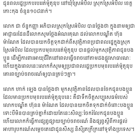
ជូនពលរដ្ឋប្រកបរបររត់ម៉ូតូឌុប នៅឃុំស្រែអំបិល ស្រុកស្រែអំបិល ខេត្ត
កោះកុង ចំនួន១០៨នាក់។
លោក ជា ច័ន្ទកញ្ញា អភិបាលស្រុកស្រែអំបិល បានថ្លែងថា ក្នុងនាមឲ្យជា
អាជ្ញាធរដែនដីលោកសូមថ្លែងអំណរគុណ ដល់លោកបណ្ឌិត ហ៊ុន
ម៉ាណែត ដែលបានយកចិត្តទុកដាក់ពីសុវត្តិភាពប្រជាពលរដ្ឋក្នុងស្រុក
ស្រែអំបិល ដែលប្រកបមុខរបររត់ម៉ូតូឌុប បានផ្តល់មួកសុវត្តិភាពជូនបង
ប្អូន ដើម្បីការពារអាយុជីវិតនៅពេលធ្វើចរាចនៅតាមដងផ្លូវសាធារណៈ
ហើយក្នុងពេលនេះលោកក៏សូមឲ្យប្រជាពលរដ្ឋប្រកបមុខរបររត់ម៉ូតូឌុប
គោរពច្បាប់ចរាចរណ៍ឲ្យបានគ្រប់ៗគ្នា។
លោក ហាក់ ឡេង បានថ្លែងថា មួកសុវត្តិភាពដែលបានចែកជូនបងប្អូន
ដែលមានប្រកបមុខរបររត់ម៉ូតូឌុបនេះ គឺជាទឹកចិត្តសប្បុរសធម៌របស់
លោកបណ្ឌិត ហ៊ុនន ម៉ាណែត ដែលបានយកចិតទុកដាក់ចំពោះបងប្អូន
ទោះបីមិនបានគ្រប់គ្នាក៏ដោយតែនេះសិល្បៈចែករំលែកជូនបងប្អូន
ហើយលោកក៏ធ្វើការផ្សព្វផ្សាយច្បាប់ចរាចរណ៍ និងផ្សព្វស្តីពីការផ្តល់
អាហារូបករណ៍សម្តេចតេជោជូនសិស្ស និសិ្សតក្រីក្រនៅទូទាំងប្រទេស។