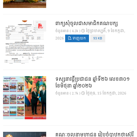
ពាក្យសុំចូលជាសមាជិកគណបក្ស
ថ្ងៃ​ព្រហស្បតិ៍, 9 ខែ​កក្កដា,
ចំនួនអាន ( 4.2k )
2026
ទាញយក
93 KB
ទស្សនាវដ្ដីប្រជាជន ឆ្នាំទី២៦ លេខ៣០១
ខែមិថុនា ឆ្នាំ២០២៦
ថ្ងៃ​ពុធ, 15 ខែ​កក្កដា, 2026
ចំនួនអាន ( 2.7k )
គណៈចលនាមហាជន រៀបចំបាឋកថាស៊េរី