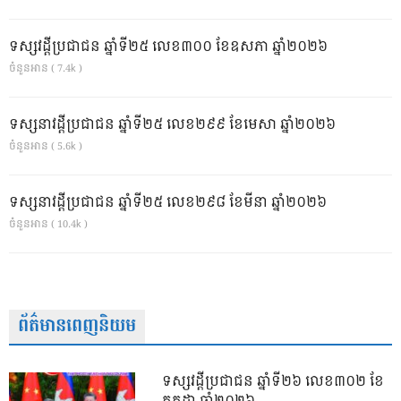
ទស្សវដ្តីប្រជាជន ឆ្នាំទី២៥ លេខ៣០០ ខែឧសភា ឆ្នាំ២០២៦
ចំនួនអាន ( 7.4k )
ទស្សនាវដ្ដីប្រជាជន ឆ្នាំទី២៥ លេខ២៩៩ ខែមេសា ឆ្នាំ២០២៦
ចំនួនអាន ( 5.6k )
ទស្សនាវដ្ដីប្រជាជន ឆ្នាំទី២៥ លេខ២៩៨ ខែមីនា ឆ្នាំ២០២៦
ចំនួនអាន ( 10.4k )
ព័ត៌មានពេញនិយម
ទស្សវដ្តីប្រជាជន ឆ្នាំទី២៦ លេខ៣០២ ខែ