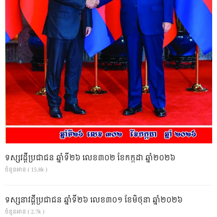
ទស្សវដ្តីប្រជាជន ឆ្នាំទី២៦ លេខ៣០២ ខែកក្កដា ឆ្នាំ២០២៦
ចំនួនអាន ( 15.8k )
ទស្សនាវដ្ដីប្រជាជន ឆ្នាំទី២៦ លេខ៣០១ ខែមិថុនា ឆ្នាំ២០២៦
ចំនួនអាន ( 2.7k )