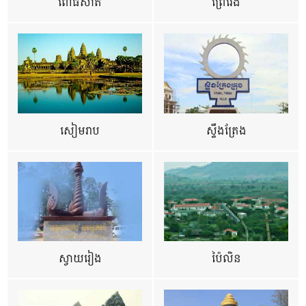
ពោធិ៍សាត់
ព្រៃវែង
សៀមរាប
ស្ទឹងត្រែង
ស្វាយរៀង
ប៉ៃលិន