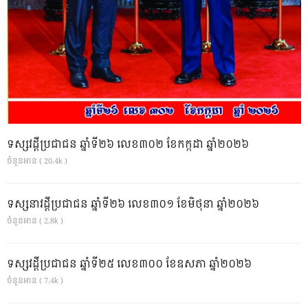
ទស្សវដ្តីប្រជាជន ឆ្នាំទី២៦ លេខ៣០២ ខែកក្កដា ឆ្នាំ២០២៦
ចំនួនអាន ( 20.4k )
ទស្សនាវដ្ដីប្រជាជន ឆ្នាំទី២៦ លេខ៣០១ ខែមិថុនា ឆ្នាំ២០២៦
ចំនួនអាន ( 2.8k )
ទស្សវដ្តីប្រជាជន ឆ្នាំទី២៥ លេខ៣០០ ខែឧសភា ឆ្នាំ២០២៦
ចំនួនអាន ( 7.4k )