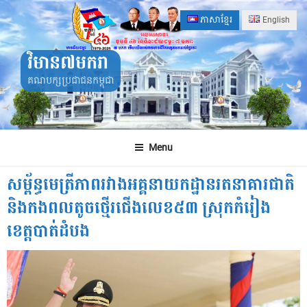
Skip
ភាសាខ្មែរ
English
to
content
វិមាន៧មករា
គណបក្សប្រជាជនកម្ពុជា
Menu
សម្ព័ន្ធមេត្រីភាពរវាងអគ្គនាយកដ្ឋានរតនាគារជាតិ
និងកងពលតូចថ្មើរជើងលេខ៥៣ ស្រុកកំរៀង
ខេត្តបាត់ដំបង