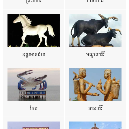
ព្រះវិហារ
បាត់ដំបង
ឧត្ដរមានជ័យ
មណ្ឌលគីរី
កែប
រតនៈគីរី