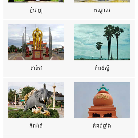
ភ្នំពេញ
កណ្តាល
តាកែវ
កំពង់ស្ពឺ
កំពង់ធំ
កំពង់ឆ្នាំង