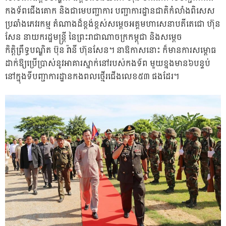
កងទ័ពជើងគោក និងជាមេបញ្ជាការ បញ្ជាការដ្ឋានជាតិកំលាំងពិសេស
ប្រឆាំងភេវរកម្ម តំណាងដ៏ខ្ពង់ខ្ពស់សម្តេចអគ្គមហាសេនាបតីតេជោ ហ៊ុន
សែន នាយករដ្ឋមន្រ្តី នៃព្រះរាជាណាចក្រកម្ពុជា និងសម្តេច
កិត្តិព្រឹទ្ធបណ្ឌិត ប៊ុន រ៉ានី ហ៊ុនសែន។ នាឱកាសនោះ ក៏មានការសម្ពោធ
ដាក់ឱ្យប្រើប្រាស់នូវអាគារស្នាក់នៅរបស់កងទ័ព មួយខ្នងមាន៦បន្ទប់
នៅក្នុងទីបញ្ជាការដ្ឋានកងពលថ្មើរជើងលេខ៥៣ ផងដែរ។