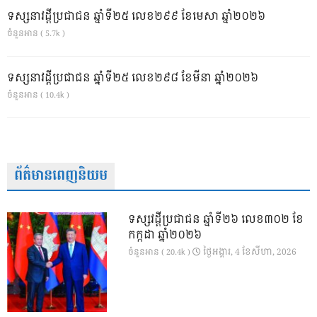
ទស្សនាវដ្ដីប្រជាជន ឆ្នាំទី២៥ លេខ២៩៩ ខែមេសា ឆ្នាំ២០២៦
ចំនួនអាន ( 5.7k )
ទស្សនាវដ្ដីប្រជាជន ឆ្នាំទី២៥ លេខ២៩៨ ខែមីនា ឆ្នាំ២០២៦
ចំនួនអាន ( 10.4k )
ព័ត៌មានពេញនិយម
ទស្សវដ្តីប្រជាជន ឆ្នាំទី២៦ លេខ៣០២ ខែ
កក្កដា ឆ្នាំ២០២៦
ថ្ងៃ​អង្គារ, 4 ខែ​សីហា, 2026
ចំនួនអាន ( 20.4k )