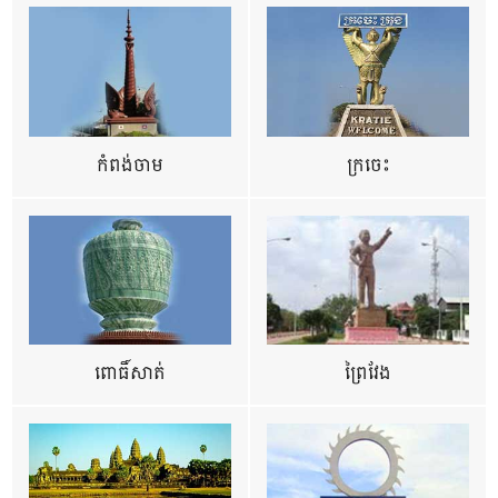
កំពង់ចាម
ក្រចេះ
ពោធិ៍សាត់
ព្រៃវែង