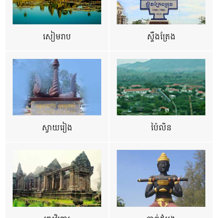
សៀមរាប
ស្ទឹងត្រែង
ស្វាយរៀង
ប៉ៃលិន