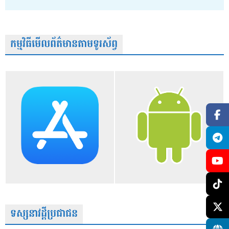
កម្មវិធីមើលព័ត៌មានតាមទូរស័ព្វ
ទស្សនាវដ្តីប្រជាជន