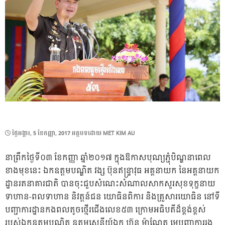
POSTED
ថ្ងៃ​អង្គារ, 5 ខែ​កញ្ញា, 2017
អត្ថបទដោយ
MET KIM AU
ON
នាព្រឹកថ្ងៃទី០៣ ខែកញ្ញា ឆ្នាំ២០១៧ ក្នុងឱកាសបុណ្យភ្ជុំបិណ្ឌនាពេល
ខាងមុខនេះ ឯកឧត្តមបណ្ឌិត វង្ស ប៊ុនឥន្ទ្រាវុធ អគ្គនាយក នៃអគ្គនាយក
ដ្ឋានរតនាគារជាតិ បានចុះជួបសំណេះសំណាលសាកសួរសុខទុក្ខនាយ
ទាហាន-ពលទាហាន និវត្តន៍ជន យោធិនពិការ និងគ្រួសារយោធិន នៅទី
បញ្ជាការដ្ឋានកងពលតូចថ្មើរជើងលេខ៥៣ ក្រោមអធិបតីដ៏ខ្ពង់ខ្ពស់
របស់ឯកឧត្តមបណ្ឌិត ឧត្តមសេនីយ៍ឯក ហ៊ុន ម៉ាណែត មេបញ្ជាការរង