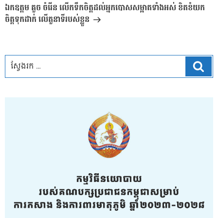
បន្ទាប់
ឯកឧត្ដម គួច ចំរើន លើកទឹកចិត្តដល់អ្នកបោសសម្អាតទាំងអស់ ខិតខំយក
ចិត្តទុកដាក់ លើតួនាទីរបស់ខ្លួន
ស្វែ