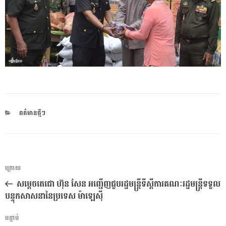
CATEGORIES
ពត៌មានថ្មីៗ
ការ​
អត្ថបទ
ក្រោយ
នាំទិស​
មុន
សម្តេចតេជោ ហ៊ុន សែន អញ្ជើញជួបរដ្ឋមន្ត្រីទីស្តីការគណៈរដ្ឋមន្ត្រីទទួល
ប្រកាស
បន្ទុកសាសនានៃប្រទេស ម៉ាឡេស៊ី
អត្ថបទ
បន្ទាប់