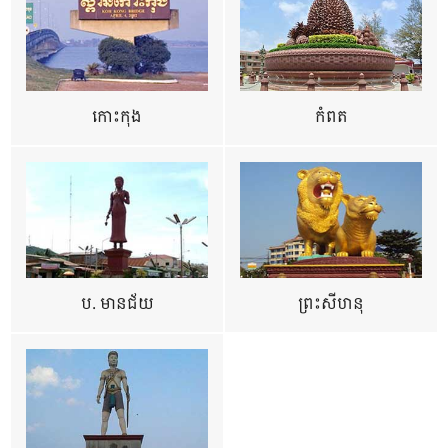
កោះកុង
កំពត
ប. មានជ័យ
ព្រះសីហនុ