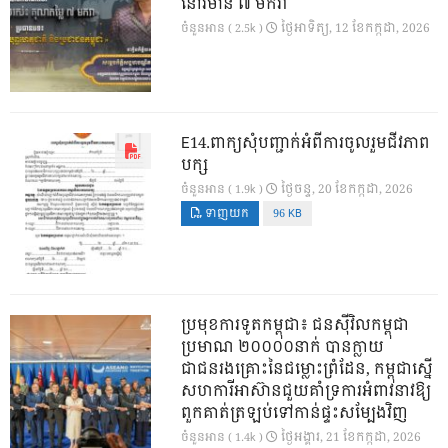
នៅវិមាន ៧ មករា
ថ្ងៃ​អាទិត្យ, 12 ខែ​កក្កដា, 2026
ចំនួនអាន ( 2.5k )
E14.ពាក្យសុំបញ្ជាក់អំពីការចូលរួមជីវភាព
បក្ស
ថ្ងៃ​ចន្ទ, 20 ខែ​កក្កដា, 2026
ចំនួនអាន ( 1.9k )
ទាញយក
96 KB
ប្រមុខការទូតកម្ពុជា៖ ជនស៊ីវិលកម្ពុជា
ប្រមាណ ២០០០០នាក់ បានក្លាយ
ជាជនរងគ្រោះនៃជម្លោះព្រំដែន, កម្ពុជាស្នើ
សហការីអាស៊ានជួយគាំទ្រការអំពាវនាវឱ្យ
ពួកគាត់ត្រឡប់ទៅកាន់ផ្ទះសម្បែងវិញ
ថ្ងៃ​អង្គារ, 21 ខែ​កក្កដា, 2026
ចំនួនអាន ( 1.4k )