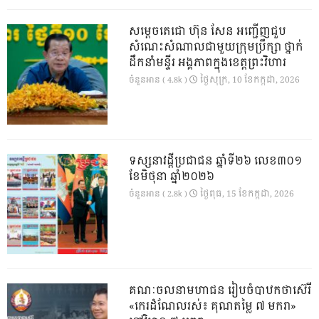
សម្តេចតេជោ ហ៊ុន សែន អញ្ជើញជួប
សំណេះសំណាលជាមួយក្រុមប្រឹក្សា ថ្នាក់
ដឹកនាំមន្ទីរ អង្គភាពក្នុងខេត្តព្រះវិហារ
ថ្ងៃ​សុក្រ, 10 ខែ​កក្កដា, 2026
ចំនួនអាន ( 4.8k )
ទស្សនាវដ្ដីប្រជាជន ឆ្នាំទី២៦ លេខ៣០១
ខែមិថុនា ឆ្នាំ២០២៦
ថ្ងៃ​ពុធ, 15 ខែ​កក្កដា, 2026
ចំនួនអាន ( 2.8k )
គណៈចលនាមហាជន រៀបចំបាឋកថាស៊េរី
«កេរដំណែលរស់៖ គុណតម្លៃ ៧ មករា»