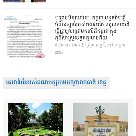
ទន្ទ្រានមិនឈប់ទេ! កម្ពុជា បន្តតវ៉ាទង្វើ
បំពានច្បាប់របស់កងទ័ពថៃ ឈូសឆាយដី
ធ្វើផ្លូវចូលជ្រៅមកលើដីកម្ពុជា ក្នុង
ភូមិសាស្ត្រខេត្តឧត្តរមានជ័យ
ថ្ងៃ​ព្រហស្បតិ៍, 23 ខែ​កក្កដា,
ចំនួនអាន ( 1.3k )
2026
គេហទំព័ររបស់គណបក្សតាមបណ្តារាជធានី ខេត្ត