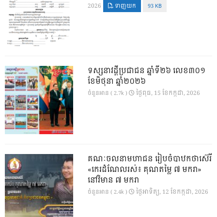
2026
ទាញយក
93 KB
ទស្សនាវដ្ដីប្រជាជន ឆ្នាំទី២៦ លេខ៣០១
ខែមិថុនា ឆ្នាំ២០២៦
ថ្ងៃ​ពុធ, 15 ខែ​កក្កដា, 2026
ចំនួនអាន ( 2.7k )
គណៈចលនាមហាជន រៀបចំបាឋកថាស៊េរី
«កេរដំណែលរស់៖ គុណតម្លៃ ៧ មករា»
នៅវិមាន ៧ មករា
ថ្ងៃ​អាទិត្យ, 12 ខែ​កក្កដា, 2026
ចំនួនអាន ( 2.4k )