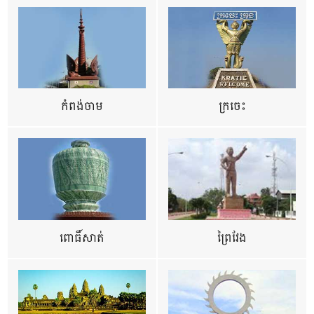
កំពង់ចាម
ក្រចេះ
ពោធិ៍សាត់
ព្រៃវែង