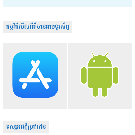
កម្មវិធីមើលព័ត៌មានតាមទូរស័ព្វ
ទស្សនាវដ្តីប្រជាជន