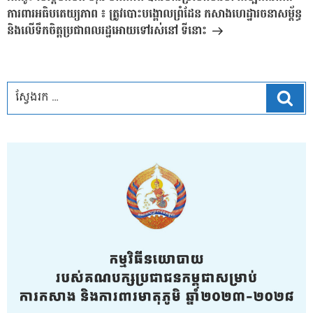
ការពារអធិបតេយ្យភាព ៖ ត្រូវបោះបង្គោលព្រំដែន កសាងហេដ្ឋារចនាសម្ព័ន្ធ
និងលើទឹកចិត្តប្រជាពលរដ្ឋអោយទៅរស់នៅ ទីនោះ
ស្វែ