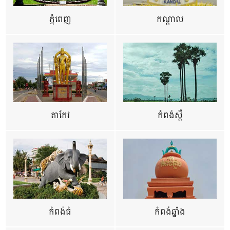
ភ្នំពេញ
កណ្តាល
តាកែវ
កំពង់ស្ពឺ
កំពង់ធំ
កំពង់ឆ្នាំង