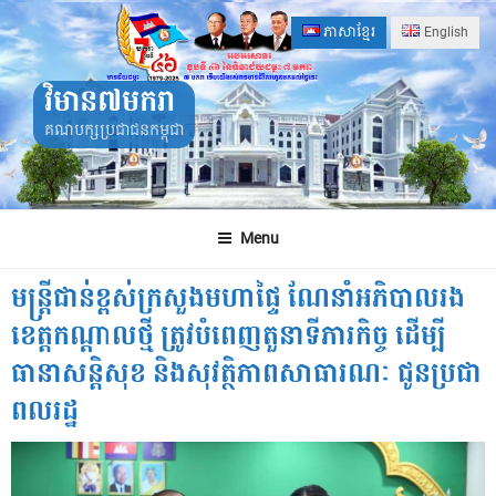
Skip
ភាសាខ្មែរ
English
to
content
វិមាន៧មករា
គណបក្សប្រជាជនកម្ពុជា
Menu
មន្ដ្រីជាន់ខ្ពស់ក្រសួងមហាផ្ទៃ ណែនាំអភិបាលរង
ខេត្តកណ្ដាលថ្មី ត្រូវបំពេញតួនាទីភារកិច្ច ដើម្បី
ធានាសន្តិសុខ និងសុវត្ថិភាពសាធារណៈ ជូនប្រជា
ពលរដ្ឋ