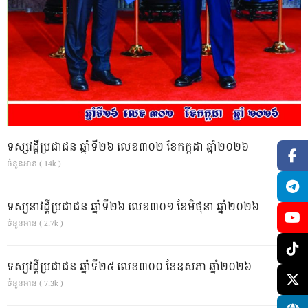
ទស្សវដ្តីប្រជាជន ឆ្នាំទី២៦ លេខ៣០២ ខែកក្កដា ឆ្នាំ២០២៦
ចំនួនអាន ( 14k )
ទស្សនាវដ្ដីប្រជាជន ឆ្នាំទី២៦ លេខ៣០១ ខែមិថុនា ឆ្នាំ២០២៦
ចំនួនអាន ( 2.7k )
ទស្សវដ្តីប្រជាជន ឆ្នាំទី២៥ លេខ៣០០ ខែឧសភា ឆ្នាំ២០២៦
ចំនួនអាន ( 7.3k )