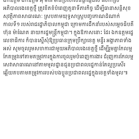
ឯកឧត្តម ឯកឧត្តម អ៊ុំ ម៉ារ៉ា មានប្រសាសន៍ផ្តាំផ្ញើដល់ លោកស្រី
អភិបាលរងខេត្តថ្មី ត្រូវខិតខំបំពេញតួនាទីភារកិច្ច ដើម្បីធានាសន្តិសុខ
សុវត្ថិភាពសាធារណៈ ស្របតាមយុទ្ធសាស្ត្របញ្ចកោណដំណាក់
កាលទី១ របស់រាជរដ្ឋាភិបាលកម្ពុជា ក្រោមការដឹកនាំរបស់សម្តេចធិបតី
ហ៊ុន ម៉ាណែត នាយករដ្ឋមន្ត្រីកម្ពុជា។ ក្នុងឱកាសនោះ ដែរ ឯកឧត្តមរដ្ឋ
លេខាធិការ ក៏បានស្នើសុំឱ្យប្រធានក្រុមប្រឹក្សាខេត្ត មន្ទីរ អង្គាភាពទាំង
អស់ សូមចូលរួមសហការជាមួយអភិបាលរងខេត្តថ្មី ដើម្បីរួមគ្នាកែលម្អ
កែតម្រូវទៅតាមតម្រូវការក្នុងការចូលរួមបំពេញការងារ ជំរុញការកែលម្អ
សេវាសាធារណនៅតាមមូលដ្ឋានជូនប្រជាពលរដ្ឋកាន់តែល្អប្រសើរ
ឆ្លើយតបតាមតម្រូវការរបស់បងប្អូនប្រជាពលរដ្ឋក្នុងខេត្តទាំងមូល៕