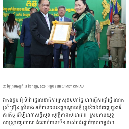
POSTED
ថ្ងៃ​ព្រហស្បតិ៍, 5 ខែ​កញ្ញា, 2024
អត្ថបទដោយ
MET KIM AU
ON
ឯកឧត្តម អ៊ុំ ម៉ារ៉ា រដ្ឋលេខាធិការក្រសួងមហាផ្ទៃ បានធ្វើការផ្តាំផ្ញើ លោក
ស្រី ស្រ៊ុន ស្រីនាង អភិបាលរងខេត្តកណ្ដាលថ្មី ត្រូវខិតខំបំពេញតួនាទី
ភារកិច្ច ដើម្បីធានាសន្តិសុខ សុវត្ថិភាពសាធារណៈ ស្របតាមយុទ្ធ
សាស្ត្របញ្ចកោណ ដំណាក់កាលទី១ របស់រាជរដ្ឋាភិបាលកម្ពុជា។