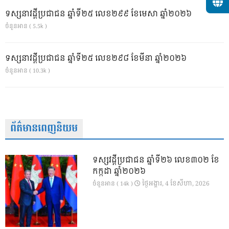
ទស្សនាវដ្ដីប្រជាជន ឆ្នាំទី២៥ លេខ២៩៩ ខែមេសា ឆ្នាំ២០២៦
ចំនួនអាន ( 5.5k )
ទស្សនាវដ្ដីប្រជាជន ឆ្នាំទី២៥ លេខ២៩៨ ខែមីនា ឆ្នាំ២០២៦
ចំនួនអាន ( 10.3k )
ព័ត៌មានពេញនិយម
ទស្សវដ្តីប្រជាជន ឆ្នាំទី២៦ លេខ៣០២ ខែ
កក្កដា ឆ្នាំ២០២៦
ថ្ងៃ​អង្គារ, 4 ខែ​សីហា, 2026
ចំនួនអាន ( 14k )