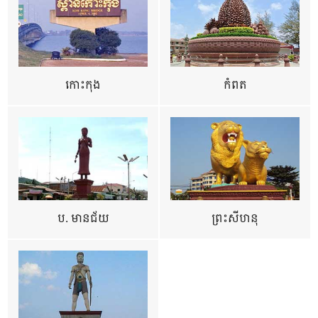
កោះកុង
កំពត
ប. មានជ័យ
ព្រះសីហនុ