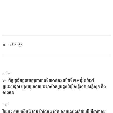
CATEGORIES
ពត៌មានថ្មីៗ
ការ​
អត្ថបទ
ក្រោយ
នាំទិស​
មុន
កិច្ចប្រជុំអគ្គមេបញ្ជាការកងទ័ពអាស៊ានលើកទី២១ រៀបចំនៅ
ប្រកាស
ប្រទេសឡាវ ក្រោមប្រធានបទ អាស៊ាន រួមគ្នាដើម្បីសន្តិភាព សន្តិសុខ និង
ភាពធន
អត្ថបទ
បន្ទាប់
បន្ទាប់
វិដេអូ៖ សម្តេចធិបតី ហ៊ុន ម៉ាណែត បានមានប្រសាសន៍ថា ដើម្បីធានាការ