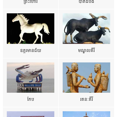
ព្រះវិហារ
បាត់ដំបង
ឧត្ដរមានជ័យ
មណ្ឌលគីរី
កែប
រតនៈគីរី