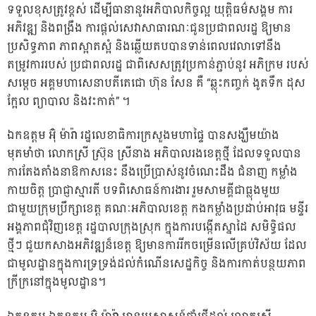
ទទួលខុសត្រូវខ្ពស់ ដើម្បីធានានូវអភិបាលកិច្ចល្អ យុត្តិធម៌សង្គម ការ
អភិវឌ្ឍ និងពង្រឹង ការផ្តល់សេវាសាធារណៈជូនប្រជាពលរដ្ឋ ឱ្យមាន
ប្រសិទ្ធភាព ភាពស្អាតស្អំ និងឆ្លើយតបបានទាន់ពេលវេលាទៅនឹង
តម្រូវការរបស់ ប្រជាពលរដ្ឋ ជាពិសេសត្រូវប្រកាន់ភ្ជាប់នូវ អភិក្រម របស់
សម្តេច អគ្គមហាសេនាបតីតេជោ ហ៊ុន សែន គឺ “ឆ្លុះកញ្ចក់ ងូតទឹក ដុស
ក្អែល ព្យាបាល និងវះកាត់” ។
ឯកឧត្តម អ៊ុំ ម៉ារ៉ា រដ្ឋលេខាធិការក្រសួងមហាផ្ទៃ បានសង្ឃឹមយ៉ាង
មុតមាំថា លោកស្រី ស៊ុ្រន ស្រីនាង អភិបាលរងខេត្តថ្មី ដែលទទួលបាន
ការតែងតាំងនាឱកាសនេះ នឹងប្រើប្រាស់នូវចំណេះដឹង ជំនាញ កម្លាំង
កាយចិត្ត ប្រាជ្ញាស្មារតី បទពិសោធន៍ការងារ រួមសាមគ្គីជាធ្លុងមួយ
ជាមួយក្រុមប្រឹក្សាខេត្ត គណៈអភិបាលខេត្ត កងកម្លាំងប្រដាប់អាវុធ មន្ទីរ
អង្គភាពជុំវិញខេត្ត រដ្ឋបាលក្រុងស្រុក ក្នុងការបង្កើតស្នាដៃ សមិទ្ធិផល
ថ្មីៗ ជួយកសាងអភិវឌ្ឍន៏ខេត្ត ឱ្យមានការរីកចម្រើនលើគ្រប់វិស័យ ដែល
ជាមូលដ្ឋានក្នុងការទ្រទ្រង់ដល់កំណើនសេដ្ឋកិច្ច និងការកាត់បន្ថយភាព
ក្រីក្រនៅក្នុងមូលដ្ឋាន។