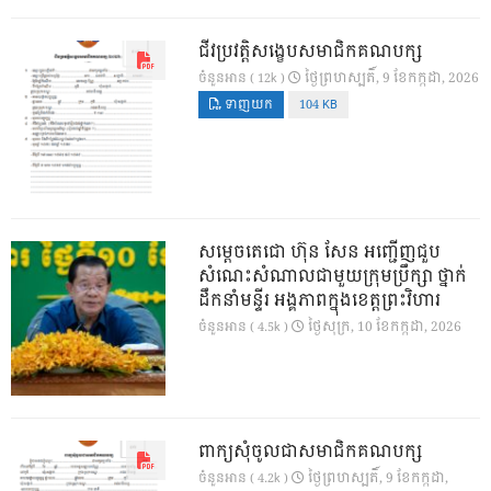
ជីវប្រវត្តិសង្ខេបសមាជិកគណបក្ស
ថ្ងៃ​ព្រហស្បតិ៍, 9 ខែ​កក្កដា, 2026
ចំនួនអាន ( 12k )
ទាញយក
104 KB
សម្តេចតេជោ ហ៊ុន សែន អញ្ជើញជួប
សំណេះសំណាលជាមួយក្រុមប្រឹក្សា ថ្នាក់
ដឹកនាំមន្ទីរ អង្គភាពក្នុងខេត្តព្រះវិហារ
ថ្ងៃ​សុក្រ, 10 ខែ​កក្កដា, 2026
ចំនួនអាន ( 4.5k )
ពាក្យសុំចូលជាសមាជិកគណបក្ស
ថ្ងៃ​ព្រហស្បតិ៍, 9 ខែ​កក្កដា,
ចំនួនអាន ( 4.2k )