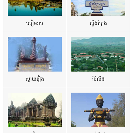
សៀមរាប
ស្ទឹងត្រែង
ស្វាយរៀង
ប៉ៃលិន