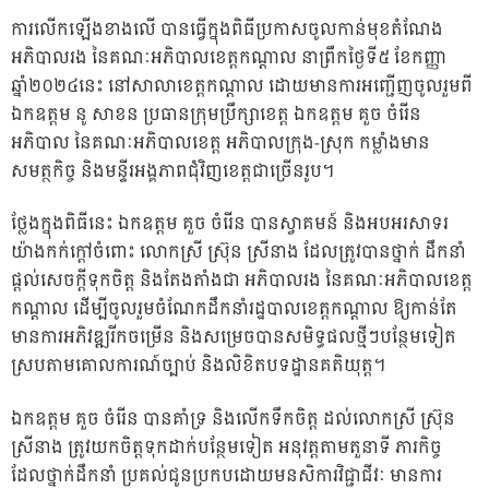
ការលើកឡើងខាងលើ បានធ្វើក្នុងពិធីប្រកាសចូលកាន់មុខតំណែង
អភិបាលរង នៃគណៈអភិបាលខេត្តកណ្តាល នាព្រឹកថ្ងៃទី៥ ខែកញ្ញា
ឆ្នាំ២០២៤នេះ នៅសាលាខេត្តកណ្ដាល ដោយមានការអញ្ជើញចូលរួមពី
ឯកឧត្តម នូ សាខន ប្រធានក្រុមប្រឹក្សាខេត្ត ឯកឧត្តម គួច ចំរើន
អភិបាល នៃគណៈអភិបាលខេត្ត អភិបាលក្រុង-ស្រុក កម្លាំងមាន
សមត្ថកិច្ច និងមន្ទីរអង្គភាពជុំវិញខេត្តជាច្រើនរូប។
ថ្លែងក្នុងពិធីនេះ ឯកឧត្តម គួច ចំរើន បានស្វាគមន៍ និងអបអរសាទរ
យ៉ាងកក់ក្តៅចំពោះ លោកស្រី ស៊្រុន ស្រីនាង ដែលត្រូវបានថ្នាក់ ដឹកនាំ
ផ្តល់សេចក្តីទុកចិត្ត និងតែងតាំងជា អភិបាលរង នៃគណៈអភិបាលខេត្ត
កណ្តាល ដើម្បីចូលរួមចំណែកដឹកនាំរដ្ឋបាលខេត្តកណ្តាល ឱ្យកាន់តែ
មានការអភិវឌ្ឍរីកចម្រើន និងសម្រេចបានសមិទ្ធផលថ្មីៗបន្ថែមទៀត
ស្របតាមគោលការណ៍ច្បាប់ និងលិខិតបទដ្ឋានគតិយុត្ត។
ឯកឧត្តម គួច ចំរើន បានគាំទ្រ និងលើកទឹកចិត្ត ដល់លោកស្រី ស្រ៊ុន
ស្រីនាង ត្រូវយកចិត្តទុកដាក់បន្ថែមទៀត អនុវត្តតាមតួនាទី ភារកិច្ច
ដែលថ្នាក់ដឹកនាំ ប្រគល់ជូនប្រកបដោយមនសិការវិជ្ជាជីវៈ មានការ