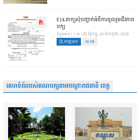
E14.ពាក្យសុំបញ្ជាក់អំពីការចូលរួមជីវភាព
បក្ស
ថ្ងៃ​ចន្ទ, 20 ខែ​កក្កដា, 2026
ចំនួនអាន ( 1.7k )
ទាញយក
96 KB
គេហទំព័ររបស់គណបក្សតាមបណ្តារាជធានី ខេត្ត